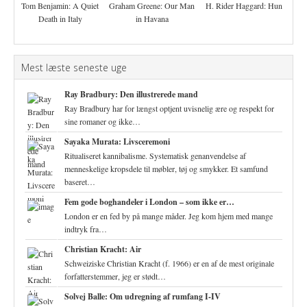
Tom Benjamin: A Quiet
Graham Greene: Our Man
H. Rider Haggard: Hun
Death in Italy
in Havana
Mest læste seneste uge
Ray Bradbury: Den illustrerede mand
Ray Bradbury har for længst optjent uvisnelig ære og respekt for
sine romaner og ikke…
Sayaka Murata: Livsceremoni
Ritualiseret kannibalisme. Systematisk genanvendelse af
menneskelige kropsdele til møbler, tøj og smykker. Et samfund
baseret…
Fem gode boghandeler i London – som ikke er…
London er en fed by på mange måder. Jeg kom hjem med mange
indtryk fra…
Christian Kracht: Air
Schweiziske Christian Kracht (f. 1966) er en af de mest originale
forfatterstemmer, jeg er stødt…
Solvej Balle: Om udregning af rumfang I-IV