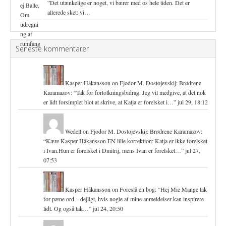
”Det utænkelige er noget, vi bærer med os hele tiden. Det er
allerede sket: vi…
Seneste kommentarer
Kasper Håkansson
on
Fjodor M. Dostojevskij: Brødrene
Karamazov
: “
Tak for fortolkningsbidrag. Jeg vil medgive, at det nok
er lidt forsimplet blot at skrive, at Katja er forelsket i…
”
jul 29, 18:12
Wedell
on
Fjodor M. Dostojevskij: Brødrene Karamazov
:
“
Kære Kasper Håkansson EN lille korrektion: Katja er ikke forelsket
i Ivan.Hun er forelsket i Dmitrij, mens Ivan er forelsket…
”
jul 27,
07:53
Kasper Håkansson
on
Foreslå en bog
: “
Hej Mie Mange tak
for pæne ord – dejligt, hvis nogle af mine anmeldelser kan inspirere
lidt. Og også tak…
”
jul 24, 20:50