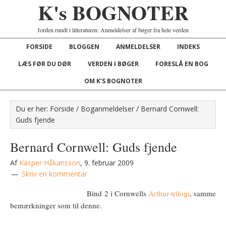
K's BOGNOTER
Jorden rundt i litteraturen: Anmeldelser af bøger fra hele verden
FORSIDE
BLOGGEN
ANMELDELSER
INDEKS
LÆS FØR DU DØR
VERDEN I BØGER
FORESLÅ EN BOG
OM K’S BOGNOTER
Du er her:
Forside
/
Boganmeldelser
/
Bernard Cornwell:
Guds fjende
Bernard Cornwell: Guds fjende
Af
Kasper Håkansson
,
9. februar 2009
Skriv en kommentar
Bind 2 i Cornwells
Arthur-trilogi
, samme
bemærkninger som til denne.