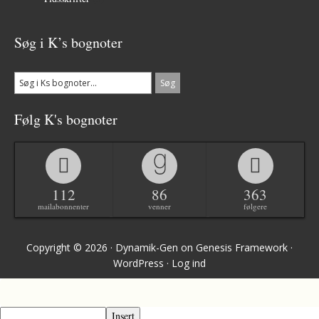
Søg i K’s bognoter
Følg K's bognoter
112
86
363
mailabonnenter
venner
følgere
Copyright © 2026 ·
Dynamik-Gen
on
Genesis Framework
·
WordPress
·
Log ind
Insert