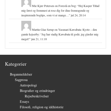
Mie Kjær Petersen
on
Foreslå en bog
: “
Hej Kasper Tillad
mig først og fremmest at rose dig for dine fremragende og
inspirerende bogtips, som vi er mange…
”
jul 24, 20:14
Martin Glaz Serup
on
Yasunari Kawabata: Kyoto – den
gamle kejserby
: “
Jeg har stadig Kawabata til gode; jeg glæder mig
meget!
”
jun 21, 11:18
Kategorier
Boganmeldelser
(1.327)
Sagprosa
(150)
Antropologi
(4)
Biografier og erindringer
(39)
Rejsebeskrivelser
(3)
Essays
(27)
Filosofi, religion og idéhistorie
(26)