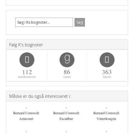
Følg K's bognoter
112
86
363
mailabonnenter
venner
følgere
Måske er du også interesseret i:
Bernard Cornwell:
Bernard Cornwell:
Bernard Cornwell:
Azincourt
Excalibur
Vinterkongen