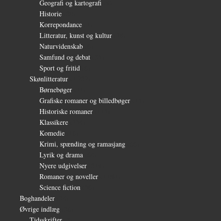
Geografi og kartografi
(9)
Historie
(30)
Korrepondance
(1)
Litteratur, kunst og kultur
(28)
Naturvidenskab
(6)
Samfund og debat
(35)
Sport og fritid
(6)
Skønlitteratur
(1.232)
Børnebøger
(11)
Grafiske romaner og billedbøger
(15)
Historiske romaner
(115)
Klassikere
(254)
Komedie
(16)
Krimi, spænding og ramasjang
(66)
Lyrik og drama
(64)
Nyere udgivelser
(319)
Romaner og noveller
(1.081)
Science fiction
(56)
Boghandeler
(34)
Øvrige indlæg
(36)
Tidsskrifter
(3)