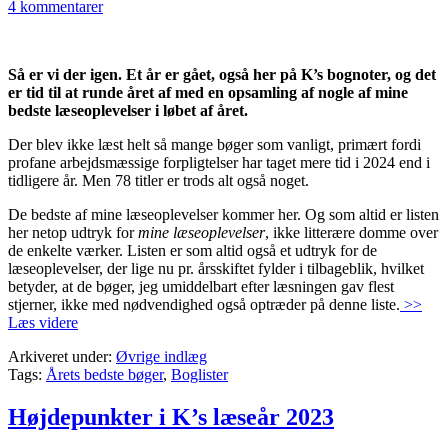
4 kommentarer
Så er vi der igen. Et år er gået, også her på K’s bognoter, og det
er tid til at runde året af med en opsamling af nogle af mine
bedste læseoplevelser i løbet af året.
Der blev ikke læst helt så mange bøger som vanligt, primært fordi
profane arbejdsmæssige forpligtelser har taget mere tid i 2024 end i
tidligere år. Men 78 titler er trods alt også noget.
De bedste af mine læseoplevelser kommer her. Og som altid er listen
her netop udtryk for
mine læseoplevelser
, ikke litterære domme over
de enkelte værker. Listen er som altid også et udtryk for de
læseoplevelser, der lige nu pr. årsskiftet fylder i tilbageblik, hvilket
betyder, at de bøger, jeg umiddelbart efter læsningen gav flest
stjerner, ikke med nødvendighed også optræder på denne liste.
>>
Læs videre
Arkiveret under:
Øvrige indlæg
Tags:
Årets bedste bøger
,
Boglister
Højdepunkter i K’s læseår 2023