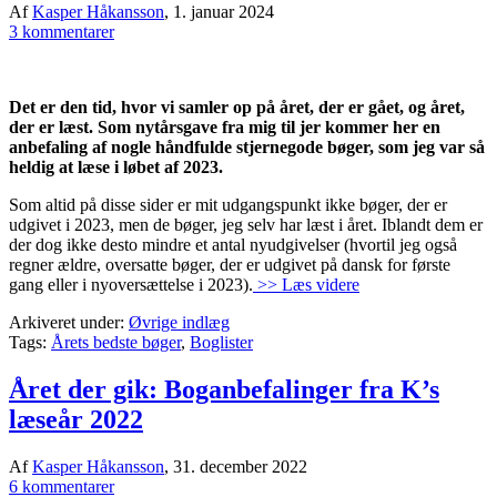
Af
Kasper Håkansson
,
1. januar 2024
3 kommentarer
Det er den tid, hvor vi samler op på året, der er gået, og året,
der er læst. Som nytårsgave fra mig til jer kommer her en
anbefaling af nogle håndfulde stjernegode bøger, som jeg var så
heldig at læse i løbet af 2023.
Som altid på disse sider er mit udgangspunkt ikke bøger, der er
udgivet i 2023, men de bøger, jeg selv har læst i året. Iblandt dem er
der dog ikke desto mindre et antal nyudgivelser (hvortil jeg også
regner ældre, oversatte bøger, der er udgivet på dansk for første
gang eller i nyoversættelse i 2023).
>> Læs videre
Arkiveret under:
Øvrige indlæg
Tags:
Årets bedste bøger
,
Boglister
Året der gik: Boganbefalinger fra K’s
læseår 2022
Af
Kasper Håkansson
,
31. december 2022
6 kommentarer