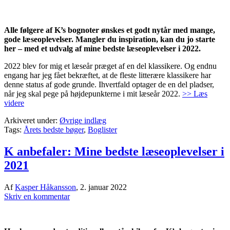
Alle følgere af K’s bognoter ønskes et godt nytår med mange,
gode læseoplevelser. Mangler du inspiration, kan du jo starte
her – med et udvalg af mine bedste læseoplevelser i 2022.
2022 blev for mig et læseår præget af en del klassikere. Og endnu
engang har jeg fået bekræftet, at de fleste litterære klassikere har
denne status af gode grunde. Ihvertfald optager de en del pladser,
når jeg skal pege på højdepunkterne i mit læseår 2022.
>> Læs
videre
Arkiveret under:
Øvrige indlæg
Tags:
Årets bedste bøger
,
Boglister
K anbefaler: Mine bedste læseoplevelser i
2021
Af
Kasper Håkansson
,
2. januar 2022
Skriv en kommentar