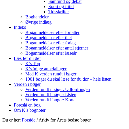
Samfund og debat
Sport og fritid
Tidsskrifter
Boghandeler
Øvrige indlæg
Indeks
Boganmeldelser efter forfatter
Boganmeldelser efter titel
Boganmeldelser efter forlag
Boganmeldelser efter antal stjerner
Boganmeldelser efter læseår
Læs før du dør
K’s Top
K’s årlige anbefalinger
Med K verden rundt i bøger
1001 bøger du skal læse før du dør – hele listen
Verden i bøger
Verden rundt i bøger: Udfordringen
Verden rundt i bøger: Listen
Verden rundt i bøger: Kortet
Foreslå en bog
Om K’s bognoter
Du er her:
Forside
/
Arkiv for Årets bedste bøger