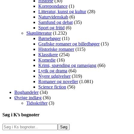
Historie
(30)
Korrepondance
(1)
Litteratur, kunst og kultur
(28)
Naturvidenskab
(6)
Samfund og debat
(35)
Sport og fritid
(6)
Skønlitteratur
(1.232)
Børnebøger
(11)
Grafiske romaner og billedbøger
(15)
Historiske romaner
(115)
Klassikere
(254)
Komedie
(16)
Krimi, spænding og ramasjang
(66)
Lyrik og drama
(64)
Nyere udgivelser
(319)
Romaner og noveller
(1.081)
Science fiction
(56)
Boghandeler
(34)
Øvrige indlæg
(36)
Tidsskrifter
(3)
Søg i K’s bognoter