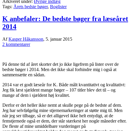
Arkiveret under:
Øvrige indlæg
Tags:
Årets bedste bøger
,
Boglister
K anbefaler: De bedste bøger fra læseåret
2014
Af
Kasper Håkansson
,
5. januar 2015
2 kommentarer
På denne tid af året skorter det jo ikke ligefrem på lister over de
bedste bøger i 2014. Men det ikke skal forhindre mig i også at
sammensætte en sådan.
2014 var et godt læseår for K. Både målt kvantitativt og kvalitativt:
Jeg fik læst sjældent mange bøger – 107 titler blev det til – og
mange af dem i sjældent høj kvalitet.
Derfor er det heller ikke nemt at skulle pege på de bedste af dem.
Jeg har selvfølgelig mine stjernemarkeringer at støtte mig til. Men
når jeg ser tilbage, så er det alligevel ikke helt entydigt, at de
femstjernede også er dem, der står stærkest her nogle måneder efter.
De fleste af mine umiddelbare vurderinger på