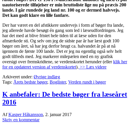
uautoriserede tilføjelser er min bruttoliste lige nu på præcis 200
lande. I går rundede jeg land nr. 100 og er dermed halvvejs.
Det kan godt klare en lille fanfare.
Der har været en del afstikkere undervejs i form af bøger fra lande,
jeg allerede havde besøgt én gang som led i læseudfordringen. Jeg
har det med at blive fristet hele tiden til at læse uden for den
afmærkede sti. Og selv om jeg de sidste par år har læst godt 100
bøger om året, så har jeg derfor brugt ca. halvandet år på at nå
igennem de første 100 lande. Det er jeg nu egentlig også selv helt
godt tilfreds med. Jeg markerer milepælen med en ny grafisk
oversigt over fremskridtene, se verdenskortet herunder (eller
klik her
for en opdateret version af verdenskortet
).
>> Læs videre
Arkiveret under:
Øvrige indlæg
Tags:
Årets bedste bøger
,
Boglister
,
Verden rundt i bøger
K anbefaler: De bedste bøger fra læseåret
2016
Af
Kasper Håkansson
,
2. januar 2017
Skriv en kommentar