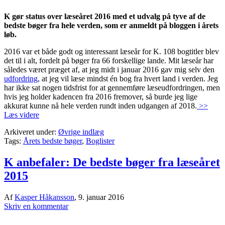
K gør status over læseåret 2016 med et udvalg på tyve af de
bedste bøger fra hele verden, som er anmeldt på bloggen i årets
løb.
2016 var et både godt og interessant læseår for K. 108 bogtitler blev
det til i alt, fordelt på bøger fra 66 forskellige lande. Mit læseår har
således været præget af, at jeg midt i januar 2016 gav mig selv den
udfordring
, at jeg vil læse mindst én bog fra hvert land i verden. Jeg
har ikke sat nogen tidsfrist for at gennemføre læseudfordringen, men
hvis jeg holder kadencen fra 2016 fremover, så burde jeg lige
akkurat kunne nå hele verden rundt inden udgangen af 2018.
>>
Læs videre
Arkiveret under:
Øvrige indlæg
Tags:
Årets bedste bøger
,
Boglister
K anbefaler: De bedste bøger fra læseåret
2015
Af
Kasper Håkansson
,
9. januar 2016
Skriv en kommentar