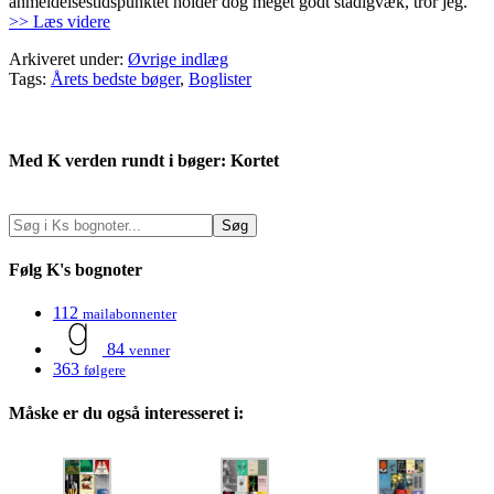
anmeldelsestidspunktet holder dog meget godt stadigvæk, tror jeg.
>> Læs videre
Arkiveret under:
Øvrige indlæg
Tags:
Årets bedste bøger
,
Boglister
Med K verden rundt i bøger: Kortet
Følg K's bognoter
112
mailabonnenter
84
venner
363
følgere
Måske er du også interesseret i: