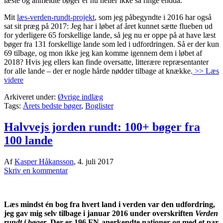
læste og anmeldte bøger er nu heller ikke så ringe endda.
Mit
læs-verden-rundt-projekt
, som jeg påbegyndte i 2016 har også
sat sit præg på 2017: Jeg har i løbet af året kunnet sætte flueben ud
for yderligere 65 forskellige lande, så jeg nu er oppe på at have læst
bøger fra 131 forskellige lande som led i udfordringen. Så er der kun
69 tilbage, og mon ikke jeg kan komme igennem dem i løbet af
2018? Hvis jeg ellers kan finde oversatte, litterære repræsentanter
for alle lande – der er nogle hårde nødder tilbage at knække.
>> Læs
videre
Arkiveret under:
Øvrige indlæg
Tags:
Årets bedste bøger
,
Boglister
Halvvejs jorden rundt: 100+ bøger fra
100 lande
Af
Kasper Håkansson
,
4. juli 2017
Skriv en kommentar
Læs mindst én bog fra hvert land i verden var den udfordring,
jeg gav mig selv tilbage i januar 2016 under overskriften
Verden
rundt i bøger
. Der er 196 FN-anerkendte nationer og med et par