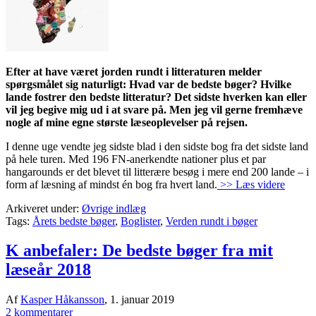
Efter at have været jorden rundt i litteraturen melder
spørgsmålet sig naturligt: Hvad var de bedste bøger? Hvilke
lande fostrer den bedste litteratur? Det sidste hverken kan eller
vil jeg begive mig ud i at svare på. Men jeg vil gerne fremhæve
nogle af mine egne største læseoplevelser på rejsen.
I denne uge vendte jeg sidste blad i den sidste bog fra det sidste land
på hele turen. Med 196 FN-anerkendte nationer plus et par
hangarounds er det blevet til litterære besøg i mere end 200 lande – i
form af læsning af mindst én bog fra hvert land.
>> Læs videre
Arkiveret under:
Øvrige indlæg
Tags:
Årets bedste bøger
,
Boglister
,
Verden rundt i bøger
K anbefaler: De bedste bøger fra mit
læseår 2018
Af
Kasper Håkansson
,
1. januar 2019
2 kommentarer