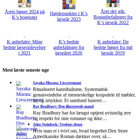
Året der gik:
Årets bøger 2024 på
Højdepunkter i K’s
Boganbefalinger fra
K’s bognoter
læseår 2023
K’s læseår 2022
K anbefaler: Mine
K’s bedste
K anbefaler: De
bedste læseoplevelser
anbefalinger fra
bedste bøger fra mit
i 2021
læseåret 2020
læseår 2019
Mest læste seneste uge
Sayaka Murata: Livsceremoni
Ritualiseret kannibalisme. Systematisk
genanvendelse af menneskelige kropsdele til møbler,
tøj og smykker. Et samfund baseret…
Ray Bradbury: Den illustrerede mand
Ray Bradbury har for længst optjent uvisnelig ære
og respekt for sine romaner og ikke…
John Steinbeck: Vredens druer
Hvis man er i tvivl om, hvad begrebet Den Store
Amerikanske Roman dækker over, så…