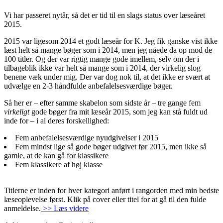
Vi har passeret nytår, så det er tid til en slags status over læseåret
2015.
2015 var ligesom 2014 et godt læseår for K. Jeg fik ganske vist ikke
læst helt så mange bøger som i 2014, men jeg nåede da op mod de
100 titler. Og der var rigtig mange gode imellem, selv om der i
tilbageblik ikke var helt så mange som i 2014, der virkelig slog
benene væk under mig. Der var dog nok til, at det ikke er svært at
udvælge en 2-3 håndfulde anbefalelsesværdige bøger.
Så her er – efter samme skabelon som sidste år – tre gange fem
virkeligt
gode bøger fra mit læseår 2015, som jeg kan stå fuldt ud
inde for – i al deres forskellighed:
Fem anbefalelsesværdige nyudgivelser i 2015
Fem mindst lige så gode bøger udgivet før 2015, men ikke så
gamle, at de kan gå for klassikere
Fem klassikere af høj klasse
Titlerne er inden for hver kategori anført i rangorden med min bedste
læseoplevelse først. Klik på cover eller titel for at gå til den fulde
anmeldelse.
>> Læs videre