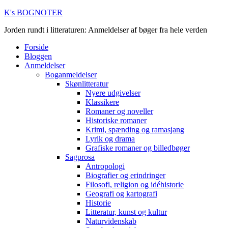
K's BOGNOTER
Jorden rundt i litteraturen: Anmeldelser af bøger fra hele verden
Forside
Bloggen
Anmeldelser
Boganmeldelser
Skønlitteratur
Nyere udgivelser
Klassikere
Romaner og noveller
Historiske romaner
Krimi, spænding og ramasjang
Lyrik og drama
Grafiske romaner og billedbøger
Sagprosa
Antropologi
Biografier og erindringer
Filosofi, religion og idéhistorie
Geografi og kartografi
Historie
Litteratur, kunst og kultur
Naturvidenskab