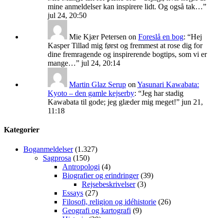
mine anmeldelser kan inspirere lidt. Og også tak…
”
jul 24, 20:50
Mie Kjær Petersen
on
Foreslå en bog
: “
Hej
Kasper Tillad mig først og fremmest at rose dig for
dine fremragende og inspirerende bogtips, som vi er
mange…
”
jul 24, 20:14
Martin Glaz Serup
on
Yasunari Kawabata:
Kyoto – den gamle kejserby
: “
Jeg har stadig
Kawabata til gode; jeg glæder mig meget!
”
jun 21,
11:18
Kategorier
Boganmeldelser
(1.327)
Sagprosa
(150)
Antropologi
(4)
Biografier og erindringer
(39)
Rejsebeskrivelser
(3)
Essays
(27)
Filosofi, religion og idéhistorie
(26)
Geografi og kartografi
(9)