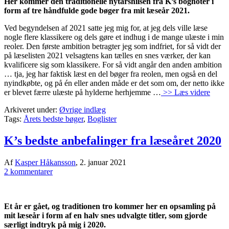
Her kommer den traditionelle nytårshilsen fra K’s bognoter i
form af tre håndfulde gode bøger fra mit læseår 2021.
Ved begyndelsen af 2021 satte jeg mig for, at jeg dels ville læse
nogle flere klassikere og dels gøre et indhug i de mange ulæste i min
reoler. Den første ambition betragter jeg som indfriet, for så vidt der
på læselisten 2021 velsagtens kan tælles en snes værker, der kan
kvalificere sig som klassikere. For så vidt angår den anden ambition
… tja, jeg har faktisk læst en del bøger fra reolen, men også en del
nyindkøbte, og på én eller anden måde er det som om, der netto ikke
er blevet færre ulæste på hylderne herhjemme …
>> Læs videre
Arkiveret under:
Øvrige indlæg
Tags:
Årets bedste bøger
,
Boglister
K’s bedste anbefalinger fra læseåret 2020
Af
Kasper Håkansson
,
2. januar 2021
2 kommentarer
Et år er gået, og traditionen tro kommer her en opsamling på
mit læseår i form af en halv snes udvalgte titler, som gjorde
særligt indtryk på mig i 2020.