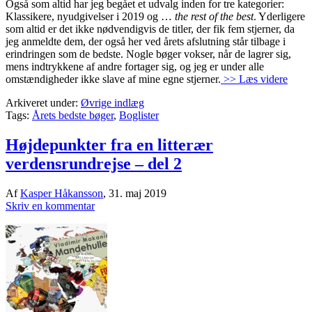
Også som altid har jeg begået et udvalg inden for tre kategorier:
Klassikere, nyudgivelser i 2019 og …
the rest of the best
. Yderligere
som altid er det ikke nødvendigvis de titler, der fik fem stjerner, da
jeg anmeldte dem, der også her ved årets afslutning står tilbage i
erindringen som de bedste. Nogle bøger vokser, når de lagrer sig,
mens indtrykkene af andre fortager sig, og jeg er under alle
omstændigheder ikke slave af mine egne stjerner.
>> Læs videre
Arkiveret under:
Øvrige indlæg
Tags:
Årets bedste bøger
,
Boglister
Højdepunkter fra en litterær
verdensrundrejse – del 2
Af
Kasper Håkansson
,
31. maj 2019
Skriv en kommentar