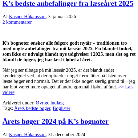
K’s bedste anbefalinger fra læseåret 2025
Af
Kasper Håkansson
,
3. januar 2026
2 kommentarer
K’s bognoter ønsker alle følgere godt nytår – traditionen tro
med nogle anbefalinger fra mit læseår 2025. En blandet buket,
som ikke er udvalgt blandt nye udgivelser i 2025, men slet og ret
blandt de bøger, jeg har læst i løbet af året.
Når jeg ser tilbage på mit læseår 2025, er det blandt andet
kendetegnet ved, at der optræder noget færre titler på listen over
læste bøger end normalt. Det er der ikke nogen særlig grund til – jeg
har blot været mere optaget af andre gøremål i løbet af året.
>> Læs
videre
Arkiveret under:
Øvrige indlæg
Tags:
Årets bedste bøger
,
Boglister
Årets bøger 2024 på K’s bognoter
Af
Kasper Håkansson
,
31. december 2024