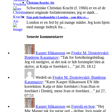
Christian Kracht: Air
Schweiziske Christian Kracht (f. 1966) er en af de
mest originale forfatterstemmer, jeg er stødt…
Fem gode boghandeler i London – som ikke er…
London er en fed by på mange måder. Jeg kom hjem
med mange indtryk fra…
Seneste kommentarer
Kasper Håkansson
on
Fjodor M. Dostojevskij:
Brødrene Karamazov
: “
Tak for fortolkningsbidrag.
Jeg vil medgive, at det nok er lidt forsimplet blot at
skrive, at Katja er forelsket i…
”
jul 29, 18:12
Wedell
on
Fjodor M. Dostojevskij: Brødrene
Karamazov
: “
Kære Kasper Håkansson EN lille
korrektion: Katja er ikke forelsket i Ivan.Hun er
forelsket i Dmitrij, mens Ivan er forelsket…
”
jul 27,
07:53
Kasper Håkansson
on
Foreslå en bog
: “
Hej
Mie Mange tak for pæne ord – dejligt, hvis nogle af