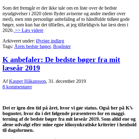
Som det fremgår er der ikke tale om en liste over de bedste
nyudgivelser i 2020 (dem flyder aviserne og andre medier over
med), men min personlige anbefaling af to håndfulde tidløst gode
bøger, som kun har det tilfælles, at jeg tilfældigvis har læst dem i
2020.
>> Læs videre
Arkiveret under:
Øvrige indlæg
Tags:
Årets bedste bøger
,
Boglister
K anbefaler: De bedste bøger fra mit
læseår 2019
Af
Kasper Håkansson
,
31. december 2019
8 kommentarer
Det er igen den tid på året, hvor vi gør status. Også her på K’s
bognoter, hvor du i det følgende præsenteres for en maggi-
terning af de bedste bøger fra mit læseår 2019. Som altid ene og
alene udvalgt efter mine egne idiosynkratiske kriterier i henhold
til dagsformen.