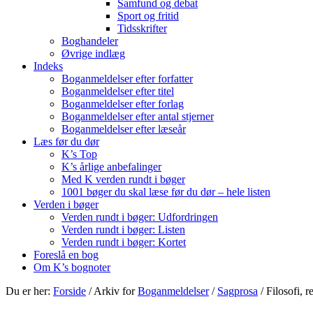
Samfund og debat
Sport og fritid
Tidsskrifter
Boghandeler
Øvrige indlæg
Indeks
Boganmeldelser efter forfatter
Boganmeldelser efter titel
Boganmeldelser efter forlag
Boganmeldelser efter antal stjerner
Boganmeldelser efter læseår
Læs før du dør
K’s Top
K’s årlige anbefalinger
Med K verden rundt i bøger
1001 bøger du skal læse før du dør – hele listen
Verden i bøger
Verden rundt i bøger: Udfordringen
Verden rundt i bøger: Listen
Verden rundt i bøger: Kortet
Foreslå en bog
Om K’s bognoter
Du er her:
Forside
/
Arkiv for
Boganmeldelser
/
Sagprosa
/
Filosofi, r