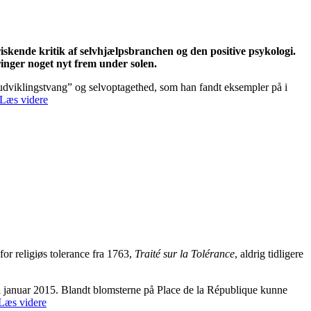
skende kritik af selvhjælpsbranchen og den positive psykologi.
ringer noget nyt frem under solen.
 udviklingstvang” og selvoptagethed, som han fandt eksempler på i
Læs videre
for religiøs tolerance fra 1763,
Traité sur la Tolérance
, aldrig tidligere
do i januar 2015. Blandt blomsterne på Place de la République kunne
Læs videre