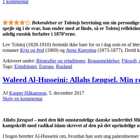
1 kommentar
Bekendelser
er Tolstojs beretning om sin personlig
spejle sig i de svar, han ender med at finde, så er Tolstoj reflekt
adelig russisk forfatter i 1870’erne.
Lev Tolstoj (1828-1910) fremstår ikke bare for os i dag som en af litte
romaner
Krig og fred
(1869) og
Anna Karenina
(1873-1877). Dertil k
Arkiveret under:
Biografier og erindringer
,
Boganmeldelser
,
Filosofi, 
Tags:
Erindringer
,
Europa
,
Rusland
Waleed Al-Husseini: Allahs fængsel. Min rej
Af
Kasper Håkansson
,
5. december 2017
Skriv en kommentar
Allahs fængsel
– med den lidt omstændelige danske undertitel
Min
kampskrift mod radikal islam skrevet af den på det oprindelige ud
I bogen beretter Al-Husseini om, hvordan han som ung palæstinenser all