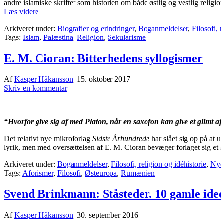
andre islamiske skrifter som historien om både østlig og vestlig religi
Læs videre
Arkiveret under:
Biografier og erindringer
,
Boganmeldelser
,
Filosofi, 
Tags:
Islam
,
Palæstina
,
Religion
,
Sekularisme
E. M. Cioran: Bitterhedens syllogismer
Af
Kasper Håkansson
,
15. oktober 2017
Skriv en kommentar
“Hvorfor give sig af med Platon, når en saxofon kan give et glimt 
Det relativt nye mikroforlag
Sidste Århundrede
har slået sig op på at 
lyrik, men med oversættelsen af E. M. Cioran bevæger forlaget sig et sk
Arkiveret under:
Boganmeldelser
,
Filosofi, religion og idéhistorie
,
Nye
Tags:
Aforismer
,
Filosofi
,
Østeuropa
,
Rumænien
Svend Brinkmann: Ståsteder. 10 gamle idee
Af
Kasper Håkansson
,
30. september 2016