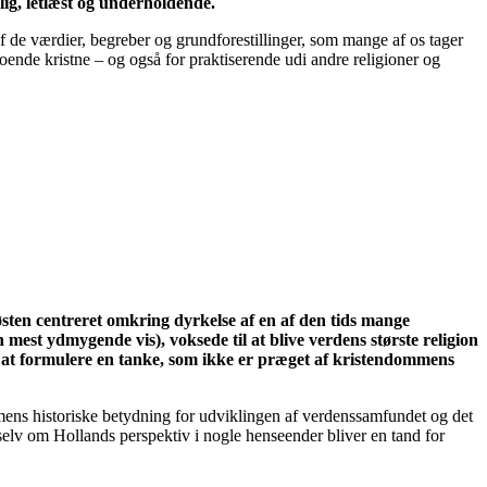
lig, letlæst og underholdende.
af de værdier, begreber og grundforestillinger, som mange af os tager
roende kristne – og også for praktiserende udi andre religioner og
emøsten centreret omkring dyrkelse af en af den tids mange
mest ydmygende vis), voksede til at blive verdens største religion
t at formulere en tanke, som ikke er præget af kristendommens
ens historiske betydning for udviklingen af verdenssamfundet og det
selv om Hollands perspektiv i nogle henseender bliver en tand for