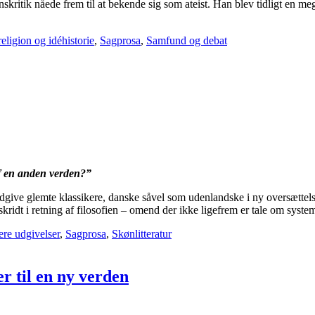
onskritik nåede frem til at bekende sig som ateist. Han blev tidligt en me
religion og idéhistorie
,
Sagprosa
,
Samfund og debat
af en anden verden?”
udgive glemte klassikere, danske såvel som udenlandske i ny oversættelse
ridt i retning af filosofien – omend der ikke ligefrem er tale om system
re udgivelser
,
Sagprosa
,
Skønlitteratur
r til en ny verden