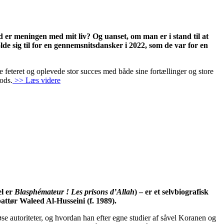
 er meningen med mit liv? Og uanset, om man er i stand til at
holde sig til for en gennemsnitsdansker i 2022, som de var for en
ke feteret og oplevede stor succes med både sine fortællinger og store
ods.
>> Læs videre
el er
Blasphémateur ! Les prisons d’Allah
) – er et selvbiografisk
attør Waleed Al-Husseini (f. 1989).
se autoriteter, og hvordan han efter egne studier af såvel Koranen og