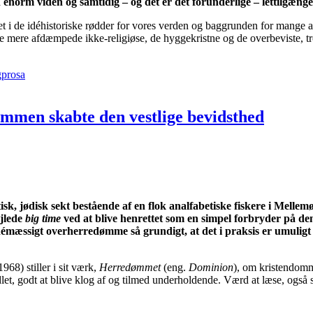
n enorm viden og samtidig – og det er det forunderlige – lettilgænge
seret i de idéhistoriske rødder for vores verden og baggrunden for mange 
, de mere afdæmpede ikke-religiøse, de hyggekristne og de overbeviste, t
prosa
men skabte den vestlige bevidsthed
tisk, jødisk sekt bestående af en flok analfabetiske fiskere i Mell
jlede
big time
ved at blive henrettet som en simpel forbryder på den 
démæssigt overherredømme så grundigt, at det i praksis er umulig
968) stiller i sit værk,
Herredømmet
(eng.
Dominion
), om kristendomm
et, godt at blive klog af og tilmed underholdende. Værd at læse, også 