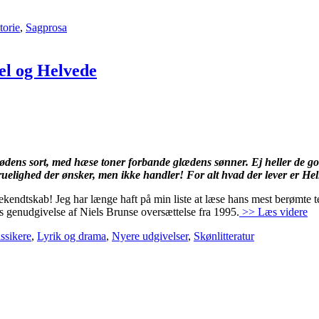
torie
,
Sagprosa
l og Helvede
dens sort, med hæse toner forbande glædens sønner. Ej heller de god
fruelighed der ønsker, men ikke handler! For alt hvad der lever er Hell
bekendtskab! Jeg har længe haft på min liste at læse hans mest berømte t
’s genudgivelse af Niels Brunse oversættelse fra 1995.
>> Læs videre
ssikere
,
Lyrik og drama
,
Nyere udgivelser
,
Skønlitteratur