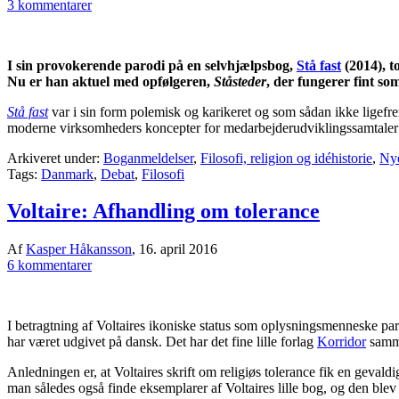
3 kommentarer
I sin provokerende parodi på en selvhjælpsbog,
Stå fast
(2014), t
Nu er han aktuel med opfølgeren,
Ståsteder
, der fungerer fint so
Stå fast
var i sin form polemisk og karikeret og som sådan ikke ligefr
moderne virksomheders koncepter for medarbejderudviklingssamtaler og 
Arkiveret under:
Boganmeldelser
,
Filosofi, religion og idéhistorie
,
Nye
Tags:
Danmark
,
Debat
,
Filosofi
Voltaire: Afhandling om tolerance
Af
Kasper Håkansson
,
16. april 2016
6 kommentarer
I betragtning af Voltaires ikoniske status som oplysningsmenneske par 
har været udgivet på dansk. Det har det fine lille forlag
Korridor
samme
Anledningen er, at Voltaires skrift om religiøs tolerance fik en geval
man således også finde eksemplarer af Voltaires lille bog, og den ble