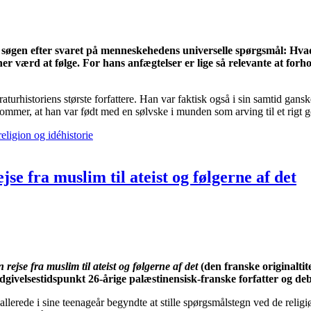
e søgen efter svaret på menneskehedens universelle spørgsmål: Hvad
ioner værd at følge. For hans anfægtelser er lige så relevante at for
raturhistoriens største forfattere. Han var faktisk også i sin samtid gans
ommer, at han var født med en sølvske i munden som arving til et rigt g
religion og idéhistorie
se fra muslim til ateist og følgerne af det
 rejse fra muslim til ateist og følgerne af det
(den franske originaltit
givelsestidspunkt 26-årige palæstinensisk-franske forfatter og deb
erede i sine teenageår begyndte at stille spørgsmålstegn ved de religiø