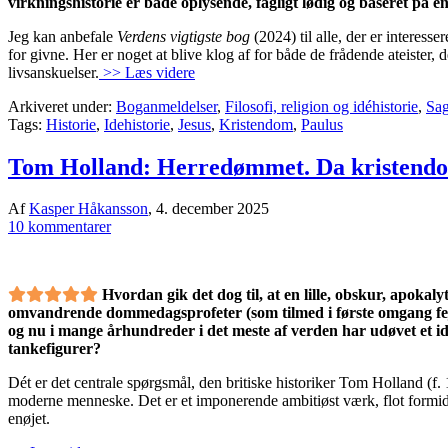
virkningshistorie er både oplysende, fagligt lødig og baseret på e
Jeg kan anbefale
Verdens vigtigste bog
(2024) til alle, der er interes
for givne. Her er noget at blive klog af for både de frådende ateister
livsanskuelser.
>> Læs videre
Arkiveret under:
Boganmeldelser
,
Filosofi, religion og idéhistorie
,
Sag
Tags:
Historie
,
Idehistorie
,
Jesus
,
Kristendom
,
Paulus
Tom Holland: Herredømmet. Da kristendom
Af
Kasper Håkansson
,
4. december 2025
10 kommentarer
Hvordan gik det dog til, at en lille, obskur, apokaly
omvandrende dommedagsprofeter (som tilmed i første omgang fe
og nu i mange århundreder i det meste af verden har udøvet et i
tankefigurer?
Dét er det centrale spørgsmål, den britiske historiker Tom Holland (f. 1
moderne menneske. Det er et imponerende ambitiøst værk, flot formidl
enøjet.