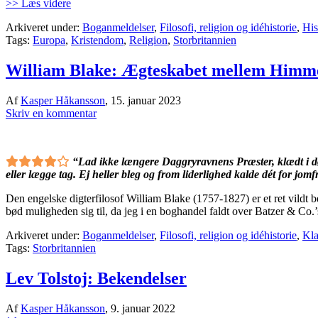
>> Læs videre
Arkiveret under:
Boganmeldelser
,
Filosofi, religion og idéhistorie
,
His
Tags:
Europa
,
Kristendom
,
Religion
,
Storbritannien
William Blake: Ægteskabet mellem Himme
Af
Kasper Håkansson
,
15. januar 2023
Skriv en kommentar
“Lad ikke længere Daggryravnens Præster, klædt i dø
eller lægge tag. Ej heller bleg og from liderlighed kalde dét for jom
Den engelske digterfilosof William Blake (1757-1827) er et ret vildt 
bød muligheden sig til, da jeg i en boghandel faldt over Batzer & Co.
Arkiveret under:
Boganmeldelser
,
Filosofi, religion og idéhistorie
,
Kla
Tags:
Storbritannien
Lev Tolstoj: Bekendelser
Af
Kasper Håkansson
,
9. januar 2022