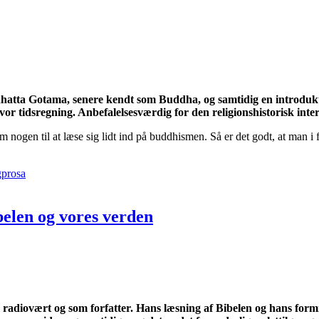
hatta Gotama, senere kendt som Buddha, og samtidig en introduktio
or tidsregning. Anbefalelsesværdig for den religionshistorisk inter
som nogen til at læse sig lidt ind på buddhismen. Så er det godt, at ma
prosa
belen og vores verden
radiovært og som forfatter. Hans læsning af Bibelen og hans formid