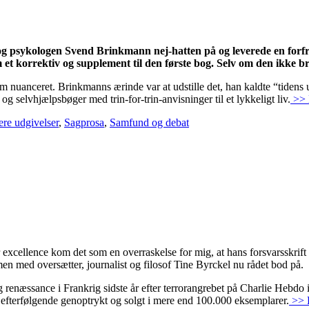
og psykologen Svend Brinkmann nej-hatten på og leverede en forfri
m et korrektiv og supplement til den første bog. Selv om den ikke b
em nuanceret. Brinkmanns ærinde var at udstille det, han kaldte “tidens
selvhjælpsbøger med trin-for-trin-anvisninger til et lykkeligt liv.
>> 
re udgivelser
,
Sagprosa
,
Samfund og debat
excellence kom det som en overraskelse for mig, at hans forsvarsskrift 
n med oversætter, journalist og filosof Tine Byrckel nu rådet bod på.
dig renæssance i Frankrig sidste år efter terrorangrebet på Charlie Heb
v efterfølgende genoptrykt og solgt i mere end 100.000 eksemplarer.
>> 