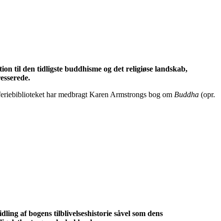
n til den tidligste buddhisme og det religiøse landskab,
esserede.
n i feriebiblioteket har medbragt Karen Armstrongs bog om
Buddha
(opr.
ling af bogens tilblivelseshistorie såvel som dens