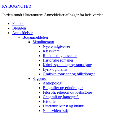
K's BOGNOTER
Jorden rundt i litteraturen: Anmeldelser af bøger fra hele verden
Forside
Bloggen
Anmeldelser
Boganmeldelser
Skønlitteratur
Nyere udgivelser
Klassikere
Romaner og noveller
Historiske romaner
Krimi, spænding og ramasjang
Lyrik og drama
Grafiske romaner og billedbøger
Sagprosa
Antropologi
Biografier og erindringer
Filosofi, religion og idéhistorie
Geografi og kartografi
Historie
Litteratur, kunst og kultur
Naturvidenskab