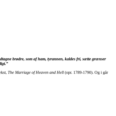
tagne brødre, som af ham, tyrannen, kaldes fri, sætte grænser
igt.”
ekst,
The Marriage of Heaven and Hell
(opr. 1789-1790). Og i går