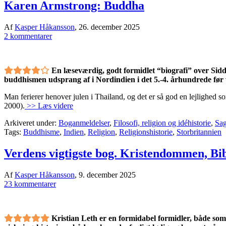
Karen Armstrong: Buddha
Af
Kasper Håkansson
,
26. december 2025
2 kommentarer
En læseværdig, godt formidlet “biografi” over Sidd
buddhismen udsprang af i Nordindien i det 5.-4. århundrede før v
Man ferierer henover julen i Thailand, og det er så god en lejlighed 
2000).
>> Læs videre
Arkiveret under:
Boganmeldelser
,
Filosofi, religion og idéhistorie
,
Sag
Tags:
Buddhisme
,
Indien
,
Religion
,
Religionshistorie
,
Storbritannien
Verdens vigtigste bog. Kristendommen, Bi
Af
Kasper Håkansson
,
9. december 2025
23 kommentarer
Kristian Leth er en formidabel formidler, både som 