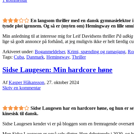
1 kommentar
En langsom thriller med en dansk gymnasielektor i ro
tynde plot igennem. Og så er (myten om) Hemingway en lille smul
Min anledning til at interesse mig for Leif Davidsens thriller
På udkig
lige så godt annonce på forhånd, at jeg muligvis ikke er helt færdig cu
Arkiveret under:
Boganmeldelser
,
Krimi, spænding og ramasjang
,
Rom
Tags:
Cuba
,
Danmark
,
Hemingway
,
Thriller
Sidse Laugesen: Min hardcore høne
Af
Kasper Håkansson
,
27. oktober 2024
Skriv en kommentar
Sidse Laugesen har en hardcore høne, og hun er selv
kinesisk til dansk.
Sidse Laugesen kender vi er på bloggen som en fremragende oversætter
Men Sidse Laugesen er også selv digter. Hun debuterede i 2020, og h