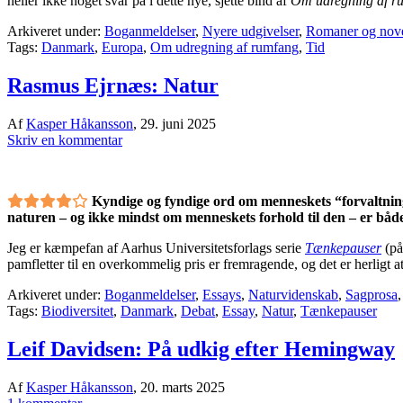
heller ikke noget svar på i dette nye, sjette bind af
Om udregning af r
Arkiveret under:
Boganmeldelser
,
Nyere udgivelser
,
Romaner og nove
Tags:
Danmark
,
Europa
,
Om udregning af rumfang
,
Tid
Rasmus Ejrnæs: Natur
Af
Kasper Håkansson
,
29. juni 2025
Skriv en kommentar
Kyndige og fyndige ord om menneskets “forvaltnin
naturen – og ikke mindst om menneskets forhold til den – er båd
Jeg er kæmpefan af Aarhus Universitetsforlags serie
Tænkepauser
(på
pamfletter til en overkommelig pris er fremragende, og det er herligt a
Arkiveret under:
Boganmeldelser
,
Essays
,
Naturvidenskab
,
Sagprosa
Tags:
Biodiversitet
,
Danmark
,
Debat
,
Essay
,
Natur
,
Tænkepauser
Leif Davidsen: På udkig efter Hemingway
Af
Kasper Håkansson
,
20. marts 2025