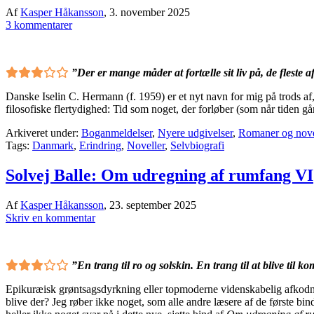
Af
Kasper Håkansson
,
3. november 2025
3 kommentarer
”Der er mange måder at fortælle sit liv på, de fleste a
Danske Iselin C. Hermann (f. 1959) er et nyt navn for mig på trods af, 
filosofiske flertydighed: Tid som noget, der forløber (som når tiden går)
Arkiveret under:
Boganmeldelser
,
Nyere udgivelser
,
Romaner og nove
Tags:
Danmark
,
Erindring
,
Noveller
,
Selvbiografi
Solvej Balle: Om udregning af rumfang VI
Af
Kasper Håkansson
,
23. september 2025
Skriv en kommentar
”En trang til ro og solskin. En trang til at blive til k
Epikuræisk grøntsagsdyrkning eller topmoderne videnskabelig afkodnin
blive der? Jeg røber ikke noget, som alle andre læsere af de første bi