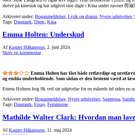
skrive på kinesisk og har udgivet sine digte i Kina under navnet 
Arkiveret under:
Boganmeldelser
,
Lyrik og drama
,
Nyere udgivelser
,
Tags:
Danmark
,
Digte
,
Kina
Emma Holten: Underskud
Af
Kasper Håkansson
,
2. juni 2024
Skriv en kommentar
Emma Holten har fået både retfærdige og uretfærdi
og endda underholdende. Som sådan er den bestemt værd at læse, 
Emma Holtens bog fik ved sin udgivelse for en måneds tid siden en sek
Arkiveret under:
Boganmeldelser
,
Nyere udgivelser
,
Sagprosa
,
Samfu
Tags:
Danmark
,
Essay
,
Feminisme
Mathilde Walter Clark: Hvordan man lave
Af
Kasper Håkansson
,
11. maj 2024