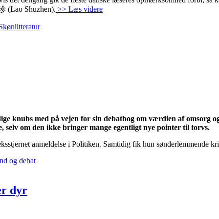
劳淑珍 (Lao Shuzhen).
>> Læs videre
Skønlitteratur
ge knubs med på vejen for sin debatbog om værdien af omsorg og 
selv om den ikke bringer mange egentligt nye pointer til torvs.
sstjernet anmeldelse i Politiken. Samtidig fik hun sønderlemmende kriti
nd og debat
r dyr