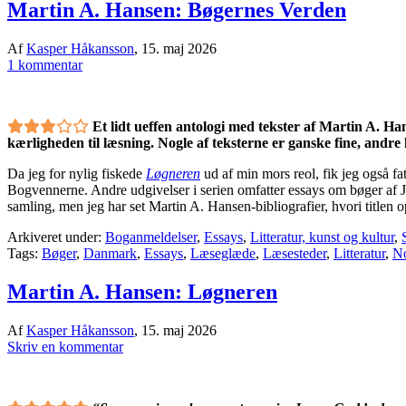
Martin A. Hansen: Bøgernes Verden
Af
Kasper Håkansson
,
15. maj 2026
1 kommentar
Et lidt ueffen antologi med tekster af Martin A. Ha
kærligheden til læsning. Nogle af teksterne er ganske fine, andre 
Da jeg for nylig fiskede
Løgneren
ud af min mors reol, fik jeg også fa
Bogvennerne. Andre udgivelser i serien omfatter essays om bøger af 
samling, men jeg har set Martin A. Hansen-bibliografier, hvori titlen
Arkiveret under:
Boganmeldelser
,
Essays
,
Litteratur, kunst og kultur
,
Tags:
Bøger
,
Danmark
,
Essays
,
Læseglæde
,
Læsesteder
,
Litteratur
,
N
Martin A. Hansen: Løgneren
Af
Kasper Håkansson
,
15. maj 2026
Skriv en kommentar