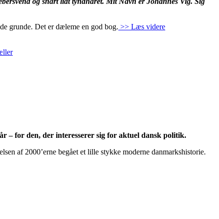
bersvend og snart lidt tyndhåret. Mit Navn er Johannes Vig. Sig
gode grunde. Det er dæleme en god bog.
>> Læs videre
ller
– for den, der interesserer sig for aktuel dansk politik.
elsen af 2000’erne begået et lille stykke moderne danmarkshistorie.