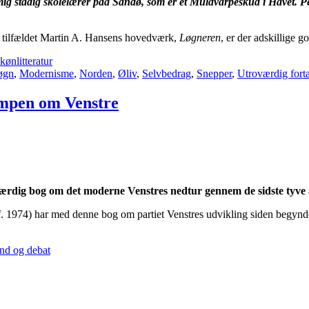
ig stadig skolelærer paa Sandø, som er et Muldvarpeskud i Havet. Pe
. I tilfældet Martin A. Hansens hovedværk,
Løgneren
, er der adskillige 
kønlitteratur
øgn
,
Modernisme
,
Norden
,
Øliv
,
Selvbedrag
,
Snepper
,
Utroværdig fortæ
ampen om Venstre
ærdig bog om det moderne Venstres nedtur gennem de sidste tyve år 
(f. 1974) har med denne bog om partiet Venstres udvikling siden begynd
nd og debat