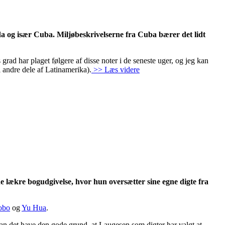
rida og især Cuba. Miljøbeskrivelserne fra Cuba bærer det lidt
 grad har plaget følgere af disse noter i de seneste uger, og jeg kan
l andre dele af Latinamerika).
>> Læs videre
ne lækre bogudgivelse, hvor hun oversætter sine egne digte fra
obo
og
Yu Hua
.
an det have den gode grund, at Laugesen som digter har valgt at