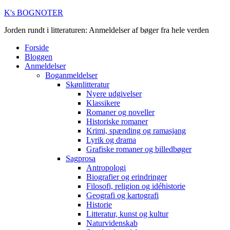
K's BOGNOTER
Jorden rundt i litteraturen: Anmeldelser af bøger fra hele verden
Forside
Bloggen
Anmeldelser
Boganmeldelser
Skønlitteratur
Nyere udgivelser
Klassikere
Romaner og noveller
Historiske romaner
Krimi, spænding og ramasjang
Lyrik og drama
Grafiske romaner og billedbøger
Sagprosa
Antropologi
Biografier og erindringer
Filosofi, religion og idéhistorie
Geografi og kartografi
Historie
Litteratur, kunst og kultur
Naturvidenskab