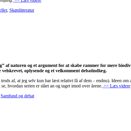
umfang.
>> Læs videre
ller
,
Skønlitteratur
g” af naturen og et argument for at skabe rammer for mere biodi
e velskrevet, oplysende og et velkomment debatindlæg.
 trods af, at jeg selv kun har læst relativt få af dem – endnu). Ideen om a
t se, hvordan serien er slået an og taget imod over årene.
>> Læs videre
,
Samfund og debat