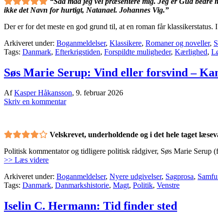
“Saa maa jeg vel præsentere mig. Jeg er Gud bedre m
ikke det Navn for hurtigt, Natanael. Johannes Vig.”
Der er for det meste en god grund til, at en roman får klassikerstatus
Arkiveret under:
Boganmeldelser
,
Klassikere
,
Romaner og noveller
,
S
Tags:
Danmark
,
Efterkrigstiden
,
Forspildte muligheder
,
Kærlighed
,
L
Søs Marie Serup: Vind eller forsvind – K
Af
Kasper Håkansson
,
9. februar 2026
Skriv en kommentar
Velskrevet, underholdende og i det hele taget læsev
Politisk kommentator og tidligere politisk rådgiver, Søs Marie Serup 
>> Læs videre
Arkiveret under:
Boganmeldelser
,
Nyere udgivelser
,
Sagprosa
,
Samfu
Tags:
Danmark
,
Danmarkshistorie
,
Magt
,
Politik
,
Venstre
Iselin C. Hermann: Tid finder sted