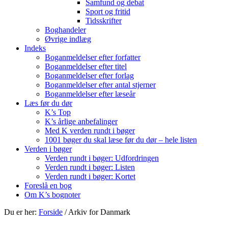
Samfund og debat
Sport og fritid
Tidsskrifter
Boghandeler
Øvrige indlæg
Indeks
Boganmeldelser efter forfatter
Boganmeldelser efter titel
Boganmeldelser efter forlag
Boganmeldelser efter antal stjerner
Boganmeldelser efter læseår
Læs før du dør
K’s Top
K’s årlige anbefalinger
Med K verden rundt i bøger
1001 bøger du skal læse før du dør – hele listen
Verden i bøger
Verden rundt i bøger: Udfordringen
Verden rundt i bøger: Listen
Verden rundt i bøger: Kortet
Foreslå en bog
Om K’s bognoter
Du er her:
Forside
/
Arkiv for Danmark