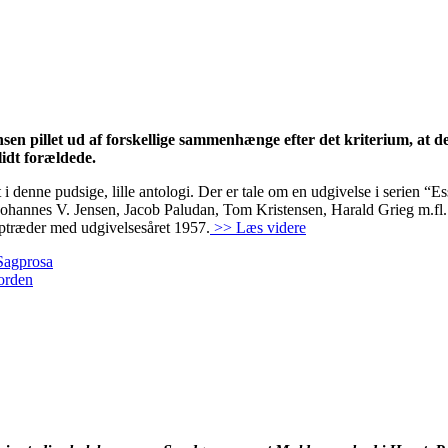
nsen pillet ud af forskellige sammenhænge efter det kriterium, at de
lidt forældede.
t i denne pudsige, lille antologi. Der er tale om en udgivelse i serien “E
Johannes V. Jensen, Jacob Paludan, Tom Kristensen, Harald Grieg m.fl
 optræder med udgivelsesåret 1957.
>> Læs videre
Sagprosa
orden