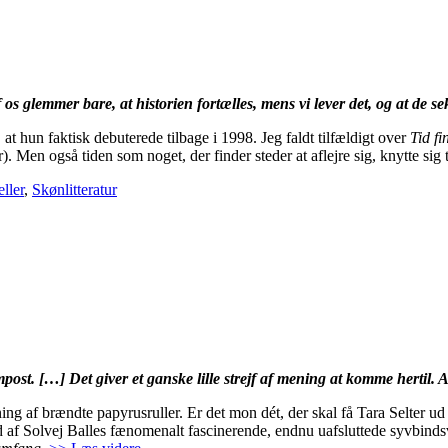
f os glemmer bare, at historien fortælles, mens vi lever det, og at de s
at hun faktisk debuterede tilbage i 1998. Jeg faldt tilfældigt over
Tid fi
. Men også tiden som noget, der finder steder at aflejre sig, knytte sig t
ller
,
Skønlitteratur
ompost. […] Det giver et ganske lille strejf af mening at komme hertil. A
g af brændte papyrusruller. Er det mon dét, der skal få Tara Selter ud
nd af Solvej Balles fænomenalt fascinerende, endnu uafsluttede syvbindsv