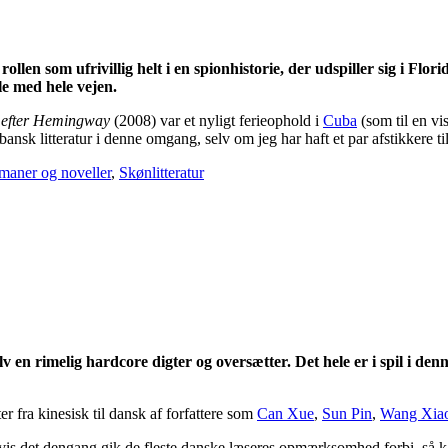
llen som ufrivillig helt i en spionhistorie, der udspiller sig i Flo
e med hele vejen.
 efter Hemingway
(2008) var et nyligt ferieophold i
Cuba
(som til en vis
bansk litteratur i denne omgang, selv om jeg har haft et par afstikkere ti
aner og noveller
,
Skønlitteratur
 en rimelig hardcore digter og oversætter. Det hele er i spil i den
 fra kinesisk til dansk af forfattere som
Can Xue
,
Sun Pin
,
Wang Xia
vis det dengang gik de fleste danske læseres opmærksomhed forbi, så k