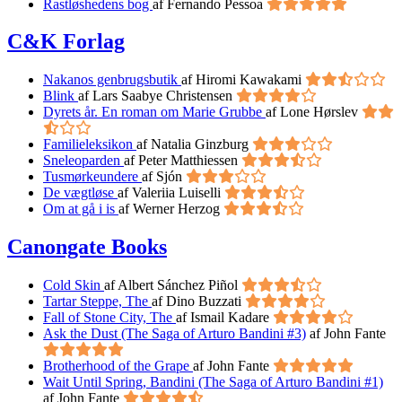
Rastløshedens bog
af Fernando Pessoa
C&K Forlag
Nakanos genbrugsbutik
af Hiromi Kawakami
Blink
af Lars Saabye Christensen
Dyrets år. En roman om Marie Grubbe
af Lone Hørslev
Familieleksikon
af Natalia Ginzburg
Sneleoparden
af Peter Matthiessen
Tusmørkeundere
af Sjón
De vægtløse
af Valeriia Luiselli
Om at gå i is
af Werner Herzog
Canongate Books
Cold Skin
af Albert Sánchez Piñol
Tartar Steppe, The
af Dino Buzzati
Fall of Stone City, The
af Ismail Kadare
Ask the Dust (The Saga of Arturo Bandini #3)
af John Fante
Brotherhood of the Grape
af John Fante
Wait Until Spring, Bandini (The Saga of Arturo Bandini #1)
af John Fante