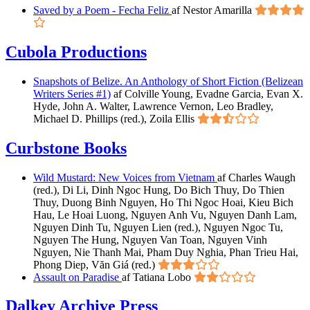
Saved by a Poem - Fecha Feliz
af Nestor Amarilla
Cubola Productions
Snapshots of Belize. An Anthology of Short Fiction (Belizean
Writers Series #1)
af Colville Young, Evadne Garcia, Evan X.
Hyde, John A. Walter, Lawrence Vernon, Leo Bradley,
Michael D. Phillips (red.), Zoila Ellis
Curbstone Books
Wild Mustard: New Voices from Vietnam
af Charles Waugh
(red.), Di Li, Dinh Ngoc Hung, Do Bich Thuy, Do Thien
Thuy, Duong Binh Nguyen, Ho Thi Ngoc Hoai, Kieu Bich
Hau, Le Hoai Luong, Nguyen Anh Vu, Nguyen Danh Lam,
Nguyen Dinh Tu, Nguyen Lien (red.), Nguyen Ngoc Tu,
Nguyen The Hung, Nguyen Van Toan, Nguyen Vinh
Nguyen, Nie Thanh Mai, Pham Duy Nghia, Phan Trieu Hai,
Phong Diep, Văn Giá (red.)
Assault on Paradise
af Tatiana Lobo
Dalkey Archive Press