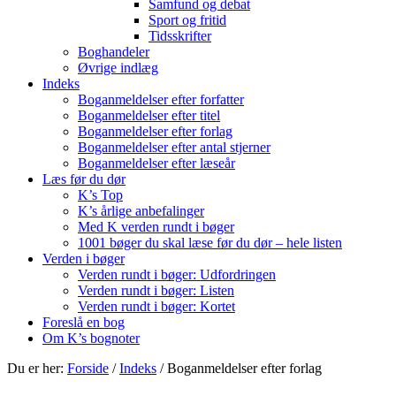
Samfund og debat
Sport og fritid
Tidsskrifter
Boghandeler
Øvrige indlæg
Indeks
Boganmeldelser efter forfatter
Boganmeldelser efter titel
Boganmeldelser efter forlag
Boganmeldelser efter antal stjerner
Boganmeldelser efter læseår
Læs før du dør
K’s Top
K’s årlige anbefalinger
Med K verden rundt i bøger
1001 bøger du skal læse før du dør – hele listen
Verden i bøger
Verden rundt i bøger: Udfordringen
Verden rundt i bøger: Listen
Verden rundt i bøger: Kortet
Foreslå en bog
Om K’s bognoter
Du er her:
Forside
/
Indeks
/
Boganmeldelser efter forlag