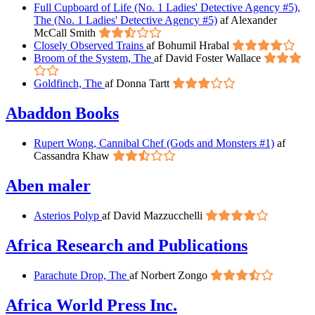
Full Cupboard of Life (No. 1 Ladies' Detective Agency #5),
The (No. 1 Ladies' Detective Agency #5)
af Alexander
McCall Smith
Closely Observed Trains
af Bohumil Hrabal
Broom of the System, The
af David Foster Wallace
Goldfinch, The
af Donna Tartt
Abaddon Books
Rupert Wong, Cannibal Chef (Gods and Monsters #1)
af
Cassandra Khaw
Aben maler
Asterios Polyp
af David Mazzucchelli
Africa Research and Publications
Parachute Drop, The
af Norbert Zongo
Africa World Press Inc.