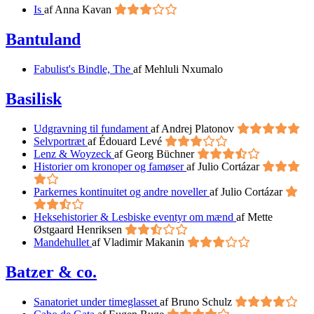
Is
af Anna Kavan
Bantuland
Fabulist's Bindle, The
af Mehluli Nxumalo
Basilisk
Udgravning til fundament
af Andrej Platonov
Selvportræt
af Édouard Levé
Lenz & Woyzeck
af Georg Büchner
Historier om kronoper og famøser
af Julio Cortázar
Parkernes kontinuitet og andre noveller
af Julio Cortázar
Heksehistorier & Lesbiske eventyr om mænd
af Mette
Østgaard Henriksen
Mandehullet
af Vladimir Makanin
Batzer & co.
Sanatoriet under timeglasset
af Bruno Schulz