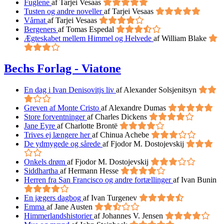
Fuglene
af Tarjei Vesaas
Tusten og andre noveller
af Tarjei Vesaas
Vårnat
af Tarjei Vesaas
Bergeners
af Tomas Espedal
Ægteskabet mellem Himmel og Helvede
af William Blake
Bechs Forlag - Viatone
En dag i Ivan Denisovitjs liv
af Alexander Solsjenitsyn
Greven af Monte Cristo
af Alexandre Dumas
Store forventninger
af Charles Dickens
Jane Eyre
af Charlotte Brontë
Trives ej længere her
af Chinua Achebe
De ydmygede og sårede
af Fjodor M. Dostojevskij
Onkels drøm
af Fjodor M. Dostojevskij
Siddhartha
af Hermann Hesse
Herren fra San Francisco og andre fortællinger
af Ivan Bunin
En jægers dagbog
af Ivan Turgenev
Emma
af Jane Austen
Himmerlandshistorier
af Johannes V. Jensen