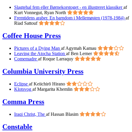
Slagtehal fem eller Børnekorstoget - en illustreret klassiker
af
Kurt Vonnegut, Ryan North
Fremtidens araber. En barndom i Mellemøsten (1978-1984)
af
Riad Sattouf
Coffee House Press
Pictures of a Dying Man
af Agymah Kamau
Leaving the Atocha Station
af Ben Lerner
Comemadre
af Roque Larraquy
Columbia University Press
Eclipse
af Keiichirō Hirano
Klotsvog
af Margarita Khemlin
Comma Press
Iraqi Christ, The
af Hassan Blasim
Constable