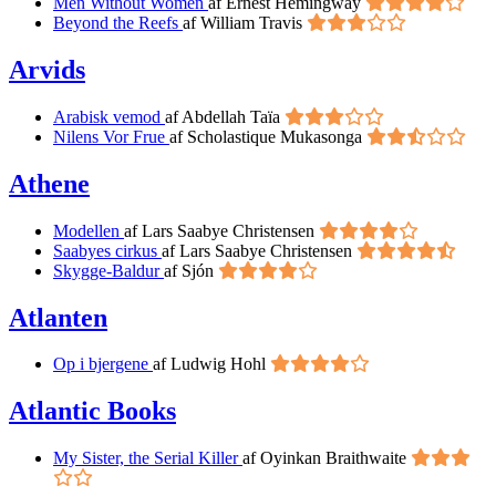
Men Without Women
af Ernest Hemingway
Beyond the Reefs
af William Travis
Arvids
Arabisk vemod
af Abdellah Taïa
Nilens Vor Frue
af Scholastique Mukasonga
Athene
Modellen
af Lars Saabye Christensen
Saabyes cirkus
af Lars Saabye Christensen
Skygge-Baldur
af Sjón
Atlanten
Op i bjergene
af Ludwig Hohl
Atlantic Books
My Sister, the Serial Killer
af Oyinkan Braithwaite