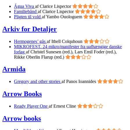
Água Viva
af Clarice Lispector
Familiebånd
af Clarice Lispector
Pligten til vold
af Yambo Ouologuem
Arkiv for Detaljer
Hermogenes’ gås
af Ithell Colquhoun
MIKROFEST. 24 mikro/manifester fra uafhængige danske
forlag
af Christel Sunesen (red.), Lars Emil Foder (red.),
Rikke Oberlin Flarup (red.)
Armida
Gregory and other stories
af Panos Ioannides
Arrow Books
Ready Player One
af Ernest Cline
Arrow books