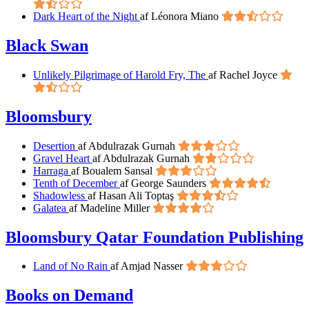
Dark Heart of the Night
af Léonora Miano
Black Swan
Unlikely Pilgrimage of Harold Fry, The
af Rachel Joyce
Bloomsbury
Desertion
af Abdulrazak Gurnah
Gravel Heart
af Abdulrazak Gurnah
Harraga
af Boualem Sansal
Tenth of December
af George Saunders
Shadowless
af Hasan Ali Toptaş
Galatea
af Madeline Miller
Bloomsbury Qatar Foundation Publishing
Land of No Rain
af Amjad Nasser
Books on Demand