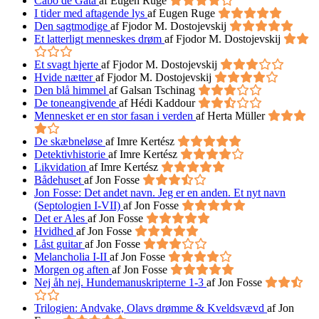
Cabo de Gata
af Eugen Ruge
I tider med aftagende lys
af Eugen Ruge
Den sagtmodige
af Fjodor M. Dostojevskij
Et latterligt menneskes drøm
af Fjodor M. Dostojevskij
Et svagt hjerte
af Fjodor M. Dostojevskij
Hvide nætter
af Fjodor M. Dostojevskij
Den blå himmel
af Galsan Tschinag
De toneangivende
af Hédi Kaddour
Mennesket er en stor fasan i verden
af Herta Müller
De skæbneløse
af Imre Kertész
Detektivhistorie
af Imre Kertész
Likvidation
af Imre Kertész
Bådehuset
af Jon Fosse
Jon Fosse: Det andet navn. Jeg er en anden. Et nyt navn
(Septologien I-VII)
af Jon Fosse
Det er Ales
af Jon Fosse
Hvidhed
af Jon Fosse
Låst guitar
af Jon Fosse
Melancholia I-II
af Jon Fosse
Morgen og aften
af Jon Fosse
Nej åh nej. Hundemanuskripterne 1-3
af Jon Fosse
Trilogien: Andvake, Olavs drømme & Kveldsvævd
af Jon