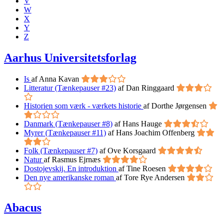
V
W
X
Y
Z
Aarhus Universitetsforlag
Is
af Anna Kavan
Litteratur (Tænkepauser #23)
af Dan Ringgaard
Historien som værk - værkets historie
af Dorthe Jørgensen
Danmark (Tænkepauser #8)
af Hans Hauge
Myrer (Tænkepauser #11)
af Hans Joachim Offenberg
Folk (Tænkepauser #7)
af Ove Korsgaard
Natur
af Rasmus Ejrnæs
Dostojevskij. En introduktion
af Tine Roesen
Den nye amerikanske roman
af Tore Rye Andersen
Abacus