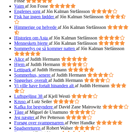
Fosse
Vaim
af Jon Fosse
Englenes sorg
af Jón Kalman Stefánsson
Fisk har ingen fødder
af Jón Kalman Stefánsson
Himmerige og helvede
af Jón Kalman Stefánsson
Historien om Asta
af Jón Kalman Stefánsson
Menneskets hjerte
af Jón Kalman Stefánsson
Sommerlys og så kommer natten
af Jón Kalman Stefánsson
Alice
af Judith Hermann
Hjem
af Judith Hermann
Lettipark
af Judith Hermann
Sommerhus, senere
af Judith Hermann
Spøgelser, overalt
af Judith Hermann
Vi ville have fortalt hinanden alt
af Judith Hermann
Luftspejling 38
af Kjell Westö
Kruso
af Lutz Seiler
Kafka for begyndere
af David Zane Mairowitz
Tåge
af Miguel de Unamuno
Jeg nægter
af Per Petterson
Forsøg over svampenarren
af Peter Handke
Spadsereturen
af Robert Walser