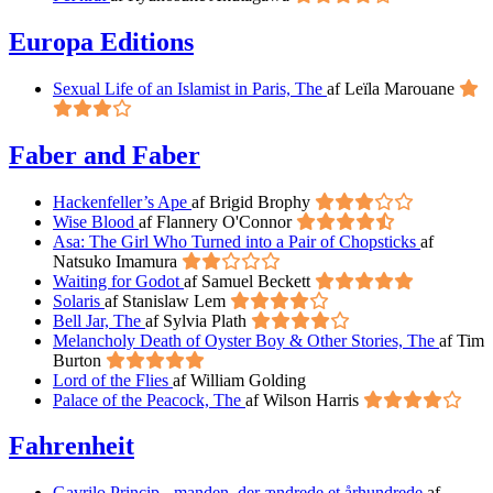
Europa Editions
Sexual Life of an Islamist in Paris, The
af Leïla Marouane
Faber and Faber
Hackenfeller’s Ape
af Brigid Brophy
Wise Blood
af Flannery O'Connor
Asa: The Girl Who Turned into a Pair of Chopsticks
af
Natsuko Imamura
Waiting for Godot
af Samuel Beckett
Solaris
af Stanislaw Lem
Bell Jar, The
af Sylvia Plath
Melancholy Death of Oyster Boy & Other Stories, The
af Tim
Burton
Lord of the Flies
af William Golding
Palace of the Peacock, The
af Wilson Harris
Fahrenheit
Gavrilo Princip - manden, der ændrede et århundrede
af