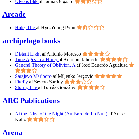
Ulvens blik
af Jonna Odgaard
Arcade
Hole, The
af Hye-Young Pyun
archipelago books
Distant Light
af Antonio Moresco
Time Ages in a Hurry
af Antonio Tabucchi
General Theory of Oblivion, A
af José Eduardo Agualusa
Sarajevo Marlboro
af Miljenko Jergović
Firefly
af Severo Sarduy
Storm, The
af Tomás González
ARC Publications
At the Edge of the Night (Au Bord de La Nuit)
af Anise
Koltz
Arena