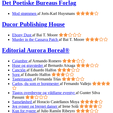
Det Poetiske Bureaus Forlag
Mod strømmen
af Joris-Karl Huysmans
Ducor Publishing House
Ebony Dust
af Bai T. Moore
Murder in the Cassava Patch
af Bai T. Moore
Editorial Aurora Boreal®
Cajambre
af Armando Romero
Huse og gravsteder
af Bernardo Atxaga
Canción
af Eduardo Halfon
Sorg
af Eduardo Halfon
Tagterrassen
af Fernanda Trías
Carlos, du som er borgmester
af Fernando Vallejo
Tiagos overdrevne og vildfarne eventyr
af Gunter Silva
Passuni
Sanseløshed
af Horacio Castellanos Moya
Jeg synger og bjerget danser
af Irene Solà
Kun for rygere
af Julio Ramón Ribeyro