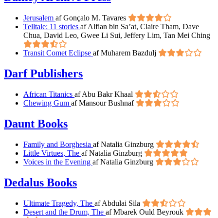
Jerusalem
af Gonçalo M. Tavares
Telltale: 11 stories
af Alfian bin Sa’at, Claire Tham, Dave
Chua, David Leo, Gwee Li Sui, Jeffery Lim, Tan Mei Ching
Transit Comet Eclipse
af Muharem Bazdulj
Darf Publishers
African Titanics
af Abu Bakr Khaal
Chewing Gum
af Mansour Bushnaf
Daunt Books
Family and Borghesia
af Natalia Ginzburg
Little Virtues, The
af Natalia Ginzburg
Voices in the Evening
af Natalia Ginzburg
Dedalus Books
Ultimate Tragedy, The
af Abdulai Sila
Desert and the Drum, The
af Mbarek Ould Beyrouk