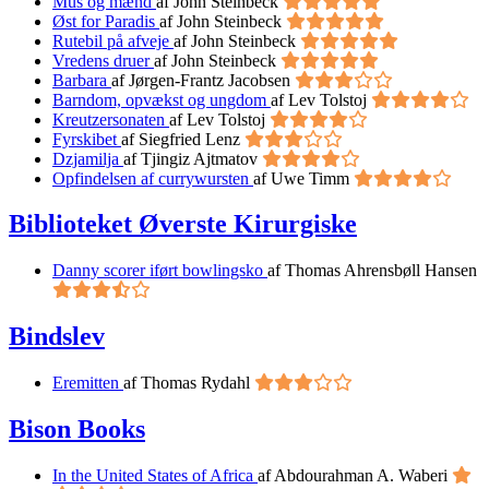
Mus og mænd
af John Steinbeck
Øst for Paradis
af John Steinbeck
Rutebil på afveje
af John Steinbeck
Vredens druer
af John Steinbeck
Barbara
af Jørgen-Frantz Jacobsen
Barndom, opvækst og ungdom
af Lev Tolstoj
Kreutzersonaten
af Lev Tolstoj
Fyrskibet
af Siegfried Lenz
Dzjamilja
af Tjingiz Ajtmatov
Opfindelsen af currywursten
af Uwe Timm
Biblioteket Øverste Kirurgiske
Danny scorer iført bowlingsko
af Thomas Ahrensbøll Hansen
Bindslev
Eremitten
af Thomas Rydahl
Bison Books
In the United States of Africa
af Abdourahman A. Waberi