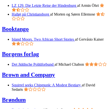
LZ 129. Die Letzte Reise der Hindenburg
af Armin Öhri
Halløj på Christiansborg
af Morten og Søren Ellemose
Booktango
Island Moors. Two African Short Stories
af Gervásio Kaiser
Borgens forlag
Det Jiddische Politiforbund
af Michael Chabon
Brown and Company
Squirrel seeks Chipmunk: A Modest Bestiary
af David
Sedaris
Brøndum