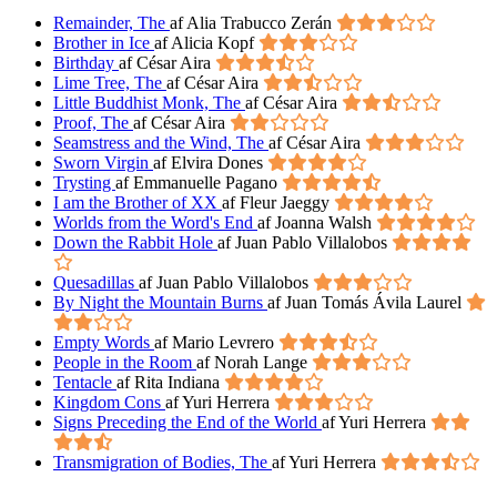
Remainder, The
af Alia Trabucco Zerán
Brother in Ice
af Alicia Kopf
Birthday
af César Aira
Lime Tree, The
af César Aira
Little Buddhist Monk, The
af César Aira
Proof, The
af César Aira
Seamstress and the Wind, The
af César Aira
Sworn Virgin
af Elvira Dones
Trysting
af Emmanuelle Pagano
I am the Brother of XX
af Fleur Jaeggy
Worlds from the Word's End
af Joanna Walsh
Down the Rabbit Hole
af Juan Pablo Villalobos
Quesadillas
af Juan Pablo Villalobos
By Night the Mountain Burns
af Juan Tomás Ávila Laurel
Empty Words
af Mario Levrero
People in the Room
af Norah Lange
Tentacle
af Rita Indiana
Kingdom Cons
af Yuri Herrera
Signs Preceding the End of the World
af Yuri Herrera
Transmigration of Bodies, The
af Yuri Herrera