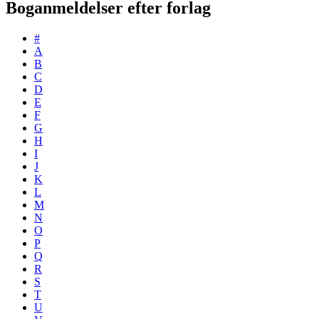
Boganmeldelser efter forlag
#
A
B
C
D
E
F
G
H
I
J
K
L
M
N
O
P
Q
R
S
T
U