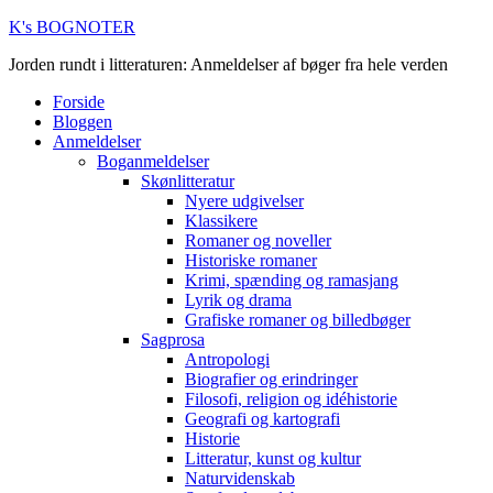
K's BOGNOTER
Jorden rundt i litteraturen: Anmeldelser af bøger fra hele verden
Forside
Bloggen
Anmeldelser
Boganmeldelser
Skønlitteratur
Nyere udgivelser
Klassikere
Romaner og noveller
Historiske romaner
Krimi, spænding og ramasjang
Lyrik og drama
Grafiske romaner og billedbøger
Sagprosa
Antropologi
Biografier og erindringer
Filosofi, religion og idéhistorie
Geografi og kartografi
Historie
Litteratur, kunst og kultur
Naturvidenskab