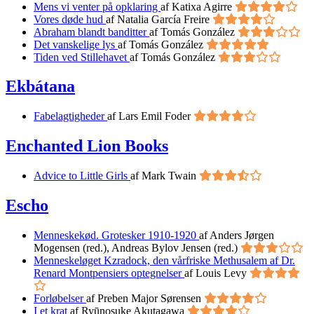
Mens vi venter på opklaring
af Katixa Agirre
Vores døde hud
af Natalia García Freire
Abraham blandt banditter
af Tomás González
Det vanskelige lys
af Tomás González
Tiden ved Stillehavet
af Tomás González
Ekbátana
Fabelagtigheder
af Lars Emil Foder
Enchanted Lion Books
Advice to Little Girls
af Mark Twain
Escho
Menneskekød. Grotesker 1910-1920
af Anders Jørgen
Mogensen (red.), Andreas Bylov Jensen (red.)
Menneskeløget Kzradock, den vårfriske Methusalem af Dr.
Renard Montpensiers optegnelser
af Louis Levy
Forløbelser
af Preben Major Sørensen
I et krat
af Ryūnosuke Akutagawa