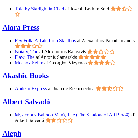
Told by Starlight in Chad
af Joseph Brahim Seid
Aiora Press
Fey Folk. A Tale from Skiathos
af Alexandros Papadiamandis
Notary, The
af Alexandros Rangavis
Flaw, The
af Antonis Samarakis
Moskov Selim
af Georgios Vizyenos
Akashic Books
Andean Express
af Juan de Recacoechea
Albert Salvadó
Mysterious Balloon Man), The (The Shadow of Ali Bey #)
af
Albert Salvadó
Aleph