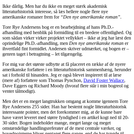
Ikke dårlig. Men har du ikke en meget stærk akademisk
litteraturhistorisk interesse, så læs hellere nogle flere nye
amerikanske romaner frem for
“Den nye amerikanske roman”
.
Tore Rye Andersens bog er en bearbejdning af hans Ph.D.-
afhandling med henblik på formidling til en bredere offentlighed. Og
som sådan virker virker projektet vellykket – ikke at jeg har læst den
oprindelige Ph.D.-afhandling, men
Den nye amerikanske roman
er
ihvertfald fint formidlet. Andersen skriver udmærket, og bogen er –
genren taget i betragtning – let tilgængelig.
For mig var det største udbytte at få placeret en række af de nyere
amerikanske forfattere i en litteraturhistorisk sammenhæng, herunder
sat i forhold til hinanden. Jeg er også blevet inspireret til at læse
(mere af) forfattere som Thomas Pynchon,
David Foster Wallace
,
Dave Eggers og Richard Moody (hvoraf flere står i min bogreol og
venter tålmodigt).
Men det er en meget langtrukken omgang at komme igennem Tore
Rye Andersens 255 sider. Han har bestemt nogle litteraturhistorisk
interessante pointer, men det forekommer mig, at de kunne bare
have været leveret med større fyndighed i en artikel kogt ned til 20-
30 sider. Bogen indeholder mange, meget lange og meget
omstændelige handlingsreferater af de mest centrale værker, og
hovedpointerne bliver gentaget flere gange, end de har tyngde til.