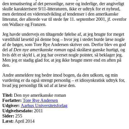
den tematisering af det personlige, nære og inderlige, der angiveligt
skulle karakterisere 9/11-litteraturen, ikke er udtryk for et nybrud,
men derimod en videreudvikling af tendenser i den amerikanske
litteratur, der allerede var til stede før 11. september 2001, jf. ovenfor
om Wallace og Franzen.
Jeg havde undervejs en tiltagende følelse af, at jeg brugte for meget
værdifuld læsetid på denne bog – hvor jeg i stedet burde læse nogle
af de bøger, som Tore Rye Andersen skriver om. Derfor blev en god
del af
Den nye amerikanske roman
også skrålæst ganske hurtigt, og
hvis dét er skyld i, at jeg har overset nogle pointer, så beklager jeg.
Men jeg er stadig glad for, at jeg ikke brugte mere end en aften på
den.
Andre anmeldere tog bedre imod bogen, da den udkom, og min
vurdering er da også strengt personlig – et idiosynkratisk udtryk for,
hvad jeg personligt fik ud af at læse den.
Titel:
Den nye amerikanske roman
Forfatter:
Tore Rye Andersen
Udgiver:
Aarhus Universitetsforlag
Udgivelsesdato:
2011
Sider:
255
Læst:
April 2014