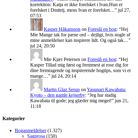
korrektion: Katja er ikke forelsket i Ivan.Hun er
forelsket i Dmitrij, mens Ivan er forelsket…
”
jul 27,
07:53
Kasper Håkansson
on
Foreslå en bog
: “
Hej
Mie Mange tak for pæne ord – dejligt, hvis nogle af
mine anmeldelser kan inspirere lidt. Og også tak…
”
jul 24, 20:50
Mie Kjær Petersen
on
Foreslå en bog
: “
Hej
Kasper Tillad mig først og fremmest at rose dig for
dine fremragende og inspirerende bogtips, som vi er
mange…
”
jul 24, 20:14
Martin Glaz Serup
on
Yasunari Kawabata:
Kyoto – den gamle kejserby
: “
Jeg har stadig
Kawabata til gode; jeg glæder mig meget!
”
jun 21,
11:18
Kategorier
Boganmeldelser
(1.327)
Sagprosa
(150)