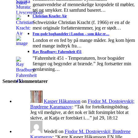
genanvendelse af menneskelige kropsdele til møbler,
tøj og smykker. Et samfund baseret…
Christian Kracht: Air
Schweiziske Christian Kracht (f. 1966) er en af de
mest originale forfatterstemmer, jeg er stødt…
Fem gode boghandeler i London – som ikke er…
London er en fed by på mange måder. Jeg kom hjem
med mange indtryk fra…
Ray Bradbury: Fahrenheit 451
”Fahrenheit 451 - Temperaturen, hvor bogsider
fænger og begynder at brænde.” Jeg fortsætter min
genlæsning…
Seneste kommentarer
Kasper Håkansson
on
Fjodor M. Dostojevskij:
Brødrene Karamazov
: “
Tak for fortolkningsbidrag.
Jeg vil medgive, at det nok er lidt forsimplet blot at
skrive, at Katja er forelsket i…
”
jul 29, 18:12
Wedell
on
Fjodor M. Dostojevskij: Brødrene
Karamazov
: “
Kære Kasper Håkansson EN lille