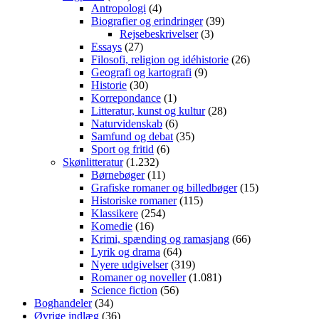
Antropologi
(4)
Biografier og erindringer
(39)
Rejsebeskrivelser
(3)
Essays
(27)
Filosofi, religion og idéhistorie
(26)
Geografi og kartografi
(9)
Historie
(30)
Korrepondance
(1)
Litteratur, kunst og kultur
(28)
Naturvidenskab
(6)
Samfund og debat
(35)
Sport og fritid
(6)
Skønlitteratur
(1.232)
Børnebøger
(11)
Grafiske romaner og billedbøger
(15)
Historiske romaner
(115)
Klassikere
(254)
Komedie
(16)
Krimi, spænding og ramasjang
(66)
Lyrik og drama
(64)
Nyere udgivelser
(319)
Romaner og noveller
(1.081)
Science fiction
(56)
Boghandeler
(34)
Øvrige indlæg
(36)