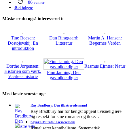
86
venner
363
følgere
Måske er du også interesseret i:
Tine Roesen:
Dan Ringgaard:
Martin A. Hansen:
Dostojevskij. En
Litteratur
Bøgernes Verden
introduktion
Dorthe Jørgensen:
Rasmus Ejrnæs: Natur
Historien som værk.
Finn Janning: Den
Værkets historie
gavmilde digter
Mest læste seneste uge
Ray Bradbury: Den illustrerede mand
Ray Bradbury har for længst optjent uvisnelig ære
og respekt for sine romaner og ikke…
Sayaka Murata: Livsceremoni
Ritualiseret kannibalisme. Systematisk