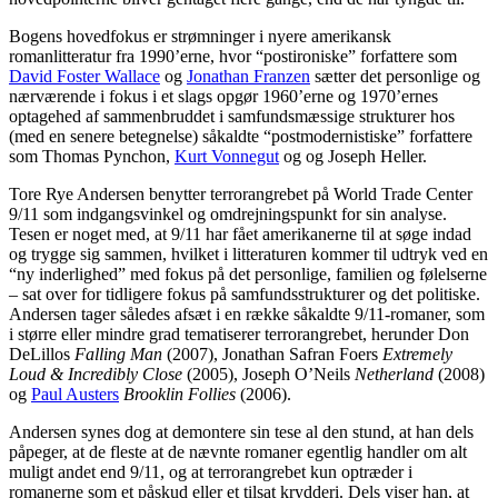
Bogens hovedfokus er strømninger i nyere amerikansk
romanlitteratur fra 1990’erne, hvor “postironiske” forfattere som
David Foster Wallace
og
Jonathan Franzen
sætter det personlige og
nærværende i fokus i et slags opgør 1960’erne og 1970’ernes
optagehed af sammenbruddet i samfundsmæssige strukturer hos
(med en senere betegnelse) såkaldte “postmodernistiske” forfattere
som Thomas Pynchon,
Kurt Vonnegut
og og Joseph Heller.
Tore Rye Andersen benytter terrorangrebet på World Trade Center
9/11 som indgangsvinkel og omdrejningspunkt for sin analyse.
Tesen er noget med, at 9/11 har fået amerikanerne til at søge indad
og trygge sig sammen, hvilket i litteraturen kommer til udtryk ved en
“ny inderlighed” med fokus på det personlige, familien og følelserne
– sat over for tidligere fokus på samfundsstrukturer og det politiske.
Andersen tager således afsæt i en række såkaldte 9/11-romaner, som
i større eller mindre grad tematiserer terrorangrebet, herunder Don
DeLillos
Falling Man
(2007), Jonathan Safran Foers
Extremely
Loud & Incredibly Close
(2005), Joseph O’Neils
Netherland
(2008)
og
Paul Austers
Brooklin Follies
(2006).
Andersen synes dog at demontere sin tese al den stund, at han dels
påpeger, at de fleste at de nævnte romaner egentlig handler om alt
muligt andet end 9/11, og at terrorangrebet kun optræder i
romanerne som et påskud eller et tilsat krydderi. Dels viser han, at