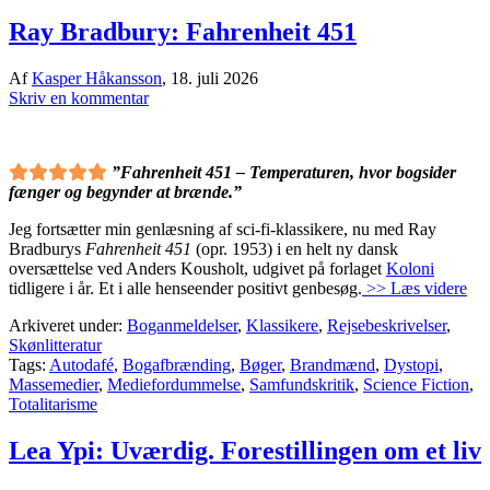
Ray Bradbury: Fahrenheit 451
Af
Kasper Håkansson
,
18. juli 2026
Skriv en kommentar
”Fahrenheit 451 – Temperaturen, hvor bogsider
fænger og begynder at brænde.”
Jeg fortsætter min genlæsning af sci-fi-klassikere, nu med Ray
Bradburys
Fahrenheit 451
(opr. 1953) i en helt ny dansk
oversættelse ved Anders Kousholt, udgivet på forlaget
Koloni
tidligere i år. Et i alle henseender positivt genbesøg.
>> Læs videre
Arkiveret under:
Boganmeldelser
,
Klassikere
,
Rejsebeskrivelser
,
Skønlitteratur
Tags:
Autodafé
,
Bogafbrænding
,
Bøger
,
Brandmænd
,
Dystopi
,
Massemedier
,
Mediefordummelse
,
Samfundskritik
,
Science Fiction
,
Totalitarisme
Lea Ypi: Uværdig. Forestillingen om et liv