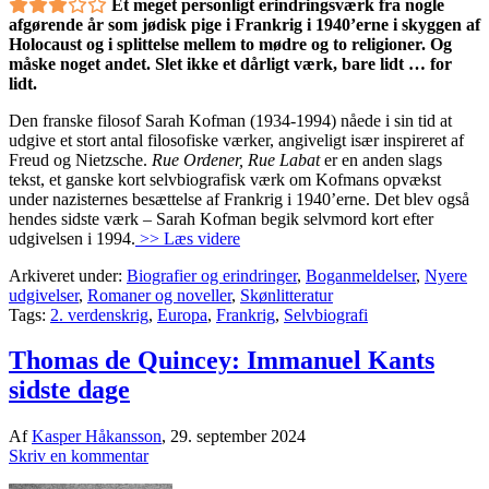
Et meget personligt erindringsværk fra nogle
afgørende år som jødisk pige i Frankrig i 1940’erne i skyggen af
Holocaust og i splittelse mellem to mødre og to religioner. Og
måske noget andet. Slet ikke et dårligt værk, bare lidt … for
lidt.
Den franske filosof Sarah Kofman (1934-1994) nåede i sin tid at
udgive et stort antal filosofiske værker, angiveligt især inspireret af
Freud og Nietzsche.
Rue Ordener, Rue Labat
er en anden slags
tekst, et ganske kort selvbiografisk værk om Kofmans opvækst
under nazisternes besættelse af Frankrig i 1940’erne. Det blev også
hendes sidste værk – Sarah Kofman begik selvmord kort efter
udgivelsen i 1994.
>> Læs videre
Arkiveret under:
Biografier og erindringer
,
Boganmeldelser
,
Nyere
udgivelser
,
Romaner og noveller
,
Skønlitteratur
Tags:
2. verdenskrig
,
Europa
,
Frankrig
,
Selvbiografi
Thomas de Quincey: Immanuel Kants
sidste dage
Af
Kasper Håkansson
,
29. september 2024
Skriv en kommentar