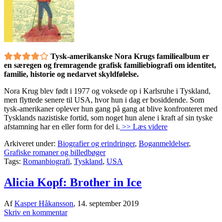
Tysk-amerikanske Nora Krugs familiealbum er
en særegen og fremragende grafisk familiebiografi om identitet,
familie, historie og nedarvet skyldfølelse.
Nora Krug blev født i 1977 og voksede op i Karlsruhe i Tyskland,
men flyttede senere til USA, hvor hun i dag er bosiddende. Som
tysk-amerikaner oplever hun gang på gang at blive konfronteret med
Tysklands nazistiske fortid, som noget hun alene i kraft af sin tyske
afstamning har en eller form for del i.
>> Læs videre
Arkiveret under:
Biografier og erindringer
,
Boganmeldelser
,
Grafiske romaner og billedbøger
Tags:
Romanbiografi
,
Tyskland
,
USA
Alicia Kopf: Brother in Ice
Af
Kasper Håkansson
,
14. september 2019
Skriv en kommentar