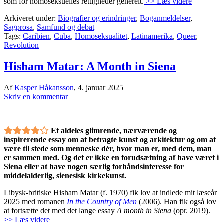
som for homoseksuelles rettigheder generelt.
>> Læs videre
Arkiveret under:
Biografier og erindringer
,
Boganmeldelser
,
Sagprosa
,
Samfund og debat
Tags:
Caribien
,
Cuba
,
Homoseksualitet
,
Latinamerika
,
Queer
,
Revolution
Hisham Matar: A Month in Siena
Af
Kasper Håkansson
,
4. januar 2025
Skriv en kommentar
Et aldeles glimrende, nærværende og
inspirerende essay om at betragte kunst og arkitektur og om at
være til stede som menneske dér, hvor man er, med dem, man
er sammen med. Og det er ikke en forudsætning af have været i
Siena eller at have nogen særlig forhåndsinteresse for
middelalderlig, sienesisk kirkekunst.
Libysk-britiske Hisham Matar (f. 1970) fik lov at indlede mit læseår
2025 med romanen
In the Country of Men
(2006). Han fik også lov
at fortsætte det med det lange essay
A month in Siena
(opr. 2019).
>> Læs videre