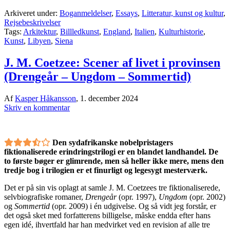
Arkiveret under:
Boganmeldelser
,
Essays
,
Litteratur, kunst og kultur
,
Rejsebeskrivelser
Tags:
Arkitektur
,
Billledkunst
,
England
,
Italien
,
Kulturhistorie
,
Kunst
,
Libyen
,
Siena
J. M. Coetzee: Scener af livet i provinsen
(Drengeår – Ungdom – Sommertid)
Af
Kasper Håkansson
,
1. december 2024
Skriv en kommentar
Den sydafrikanske nobelpristagers
fiktionaliserede erindringstrilogi er en blandet landhandel. De
to første bøger er glimrende, men så heller ikke mere, mens den
tredje bog i trilogien er et finurligt og legesygt mesterværk.
Det er på sin vis oplagt at samle J. M. Coetzees tre fiktionaliserede,
selvbiografiske romaner,
Drengeår
(opr. 1997),
Ungdom
(opr. 2002)
og
Sommertid
(opr. 2009) i én udgivelse. Og så vidt jeg forstår, er
det også sket med forfatterens billigelse, måske endda efter hans
egen idé, ihvertfald har han medvirket ved en revision af alle tre