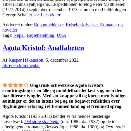
Tibet i Himalayabjergene. Ekspeditionen foretog Peter Matthiessen
(1927-2014) i september-december 1973 sammen med feltbiologen
George Schaller.
>> Læs videre
Arkiveret under:
Boganmeldelser
,
Rejsebeskrivelser
,
Romaner og
noveller
Tags:
Nepal
,
Rejseberetning
,
USA
Agota Kristof: Analfabeten
Af
Kasper Håkansson
,
5. december 2022
Skriv en kommentar
Ungarnsk-schweiziske Agota Kristofs
erindringsbog er en lille og umiddelbart let læst sag, men den
har litterær tyngde. Med sin knappe stil og korte, men fyndige
sætninger er det en intens bog og en begavet reflektion over
flygtningens erfaring i et fremmed land og et fremmed sprog.
Agota Kristof (1935-2011) kender vi fra hendes mesterlige
hovedværk
Det store stilehæfte
(opr. 1986, da. 1987) og de to
efterfølgende romaner,
Beviset
(opr. 1988, da. 1989) og
Den tredje