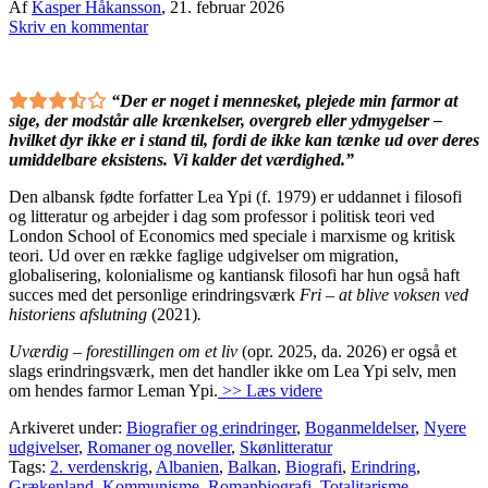
Af
Kasper Håkansson
,
21. februar 2026
Skriv en kommentar
“Der er noget i mennesket, plejede min farmor at
sige, der modstår alle krænkelser, overgreb eller ydmygelser –
hvilket dyr ikke er i stand til, fordi de ikke kan tænke ud over deres
umiddelbare eksistens. Vi kalder det værdighed.”
Den albansk fødte forfatter Lea Ypi (f. 1979) er uddannet i filosofi
og litteratur og arbejder i dag som professor i politisk teori ved
London School of Economics med speciale i marxisme og kritisk
teori. Ud over en række faglige udgivelser om migration,
globalisering, kolonialisme og kantiansk filosofi har hun også haft
succes med det personlige erindringsværk
Fri – at blive voksen ved
historiens afslutning
(2021)
.
Uværdig – forestillingen om et liv
(opr. 2025, da. 2026) er også et
slags erindringsværk, men det handler ikke om Lea Ypi selv, men
om hendes farmor Leman Ypi.
>> Læs videre
Arkiveret under:
Biografier og erindringer
,
Boganmeldelser
,
Nyere
udgivelser
,
Romaner og noveller
,
Skønlitteratur
Tags:
2. verdenskrig
,
Albanien
,
Balkan
,
Biografi
,
Erindring
,
Grækenland
,
Kommunisme
,
Romanbiografi
,
Totalitarisme