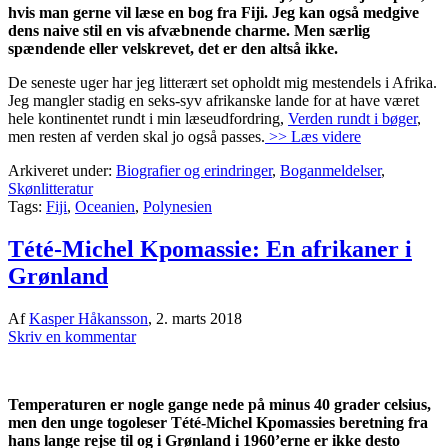
hvis man gerne vil læse en bog fra Fiji. Jeg kan også medgive
dens naive stil en vis afvæbnende charme. Men særlig
spændende eller velskrevet, det er den altså ikke. ‬
De seneste uger har jeg litterært set opholdt mig mestendels i Afrika.
Jeg mangler stadig en seks-syv afrikanske lande for at have været
hele kontinentet rundt i min læseudfordring,
Verden rundt i bøger
,
men resten af verden skal jo også passes.
>> Læs videre
Arkiveret under:
Biografier og erindringer
,
Boganmeldelser
,
Skønlitteratur
Tags:
Fiji
,
Oceanien
,
Polynesien
Tété-Michel Kpomassie: En afrikaner i
Grønland
Af
Kasper Håkansson
,
2. marts 2018
Skriv en kommentar
Temperaturen er nogle gange nede på minus 40 grader celsius,
men den unge togoleser Tété-Michel Kpomassies beretning fra
hans lange rejse til og i Grønland i 1960’erne er ikke desto