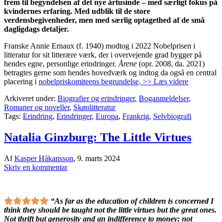
frem til begyndelsen af det nye årtusinde – med særligt fokus på
kvindernes erfaring. Med udblik til de store
verdensbegivenheder, men med særlig optagethed af de små
dagligdags detaljer.
Franske Annie Ernaux (f. 1940) modtog i 2022 Nobelprisen i
litteratur for sit litterære værk, der i overvejende grad bygger på
hendes egne, personlige erindringer.
Årene
(opr. 2008, da. 2021)
betragtes gerne som hendes hovedværk og indtog da også en central
placering i
nobelpriskomiteens begrundelse
.
>> Læs videre
Arkiveret under:
Biografier og erindringer
,
Boganmeldelser
,
Romaner og noveller
,
Skønlitteratur
Tags:
Erindring
,
Erindringer
,
Europa
,
Frankrig
,
Selvbiografi
Natalia Ginzburg: The Little Virtues
Af
Kasper Håkansson
,
9. marts 2024
Skriv en kommentar
“As far as the education of children is concerned I
think they should be taught not the little virtues but the great ones.
Not thrift but generosity and an indifference to money; not