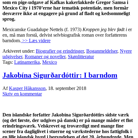
som en pige-udgave af Kafkas kakerlakkede Gregor Samsa‬ i
Mexico City i 1970’erne har tematisk potentiale, men formår
desværre ikke at engagere på grund af fladt og kedsommeligt
sprog.
Mexicanske Guadalupe Nettels (f. 1973)
Kroppen jeg blev født i
er
en, må man forstå, delvist selvbiografisk roman over forfatterens
barndom.
>> Læs videre
Arkiveret under:
Biografier og erindringer
,
Boganmeldelser
,
Nyere
udgivelser
,
Romaner og noveller
,
Skønlitteratur
Tags:
Latinamerika
,
Mexico
Jakobína Sigurðardóttir: I barndom
Af
Kasper Håkansson
,
18. september 2018
Skriv en kommentar
Den islandske forfatter Jakobína Sigurðardóttirs sidste værk
(og det første, der udgives på dansk) er på mange måder et flot
erindringsværk. Velskrevet og troværdigt med mange fine
scener fra dagliglivet i stuerne og værkstederne hos fattigfolk i
en lille islandsk bygd i begyndelsen af det 20. århundrede. Men