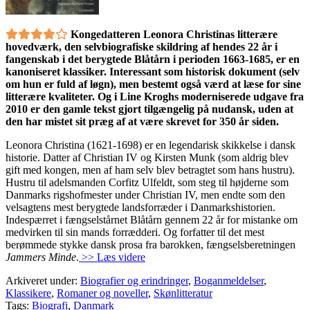
Kongedatteren Leonora Christinas litterære
hovedværk, den selvbiografiske skildring af hendes 22 år i
fangenskab i det berygtede Blåtårn i perioden 1663-1685, er en
kanoniseret klassiker. Interessant som historisk dokument (selv
om hun er fuld af løgn), men bestemt også værd at læse for sine
litterære kvaliteter. Og i Line Kroghs moderniserede udgave fra
2010 er den gamle tekst gjort tilgængelig på nudansk, uden at
den har mistet sit præg af at være skrevet for 350 år siden.
Leonora Christina (1621-1698) er en legendarisk skikkelse i dansk
historie. Datter af Christian IV og Kirsten Munk (som aldrig blev
gift med kongen, men af ham selv blev betragtet som hans hustru).
Hustru til adelsmanden Corfitz Ulfeldt, som steg til højderne som
Danmarks rigshofmester under Christian IV, men endte som den
velsagtens mest berygtede landsforræder i Danmarkshistorien.
Indespærret i fængselstårnet Blåtårn gennem 22 år for mistanke om
medvirken til sin mands forrædderi. Og forfatter til det mest
berømmede stykke dansk prosa fra barokken, fængselsberetningen
Jammers Minde
.
>> Læs videre
Arkiveret under:
Biografier og erindringer
,
Boganmeldelser
,
Klassikere
,
Romaner og noveller
,
Skønlitteratur
Tags:
Biografi
,
Danmark