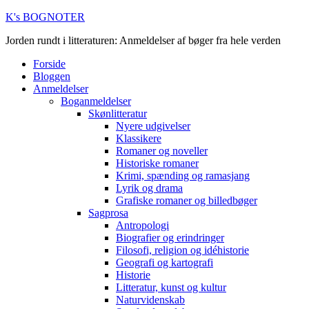
K's BOGNOTER
Jorden rundt i litteraturen: Anmeldelser af bøger fra hele verden
Forside
Bloggen
Anmeldelser
Boganmeldelser
Skønlitteratur
Nyere udgivelser
Klassikere
Romaner og noveller
Historiske romaner
Krimi, spænding og ramasjang
Lyrik og drama
Grafiske romaner og billedbøger
Sagprosa
Antropologi
Biografier og erindringer
Filosofi, religion og idéhistorie
Geografi og kartografi
Historie
Litteratur, kunst og kultur
Naturvidenskab