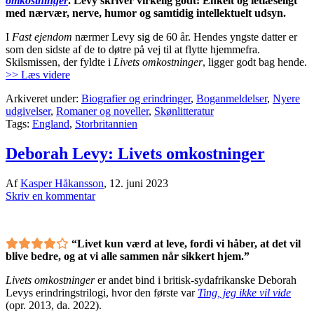
omkostninger
. Levy skriver virkelig godt: Enkelt og letlæseligt
med nærvær, nerve, humor og samtidig intellektuelt udsyn.
I
Fast ejendom
nærmer Levy sig de 60 år. Hendes yngste datter er
som den sidste af de to døtre på vej til at flytte hjemmefra.
Skilsmissen, der fyldte i
Livets omkostninger
, ligger godt bag hende.
>> Læs videre
Arkiveret under:
Biografier og erindringer
,
Boganmeldelser
,
Nyere
udgivelser
,
Romaner og noveller
,
Skønlitteratur
Tags:
England
,
Storbritannien
Deborah Levy: Livets omkostninger
Af
Kasper Håkansson
,
12. juni 2023
Skriv en kommentar
“Livet kun værd at leve, fordi vi håber, at det vil
blive bedre, og at vi alle sammen når sikkert hjem.”
Livets omkostninger
er andet bind i britisk-sydafrikanske Deborah
Levys erindringstrilogi, hvor den første var
Ting, jeg ikke vil vide
(opr. 2013, da. 2022).