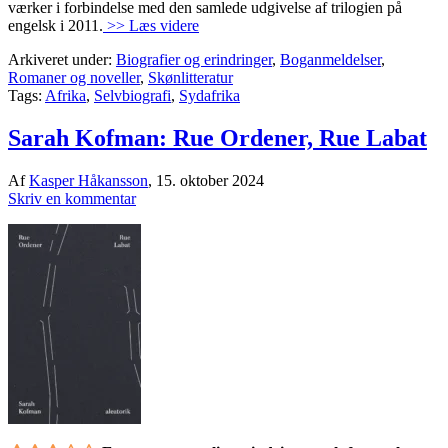
værker i forbindelse med den samlede udgivelse af trilogien på
engelsk i 2011.
>> Læs videre
Arkiveret under:
Biografier og erindringer
,
Boganmeldelser
,
Romaner og noveller
,
Skønlitteratur
Tags:
Afrika
,
Selvbiografi
,
Sydafrika
Sarah Kofman: Rue Ordener, Rue Labat
Af
Kasper Håkansson
,
15. oktober 2024
Skriv en kommentar