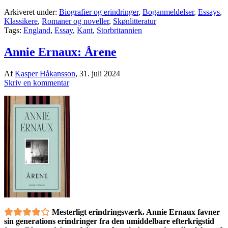
Arkiveret under:
Biografier og erindringer
,
Boganmeldelser
,
Essays
,
Klassikere
,
Romaner og noveller
,
Skønlitteratur
Tags:
England
,
Essay
,
Kant
,
Storbritannien
Annie Ernaux: Årene
Af
Kasper Håkansson
,
31. juli 2024
Skriv en kommentar
Mesterligt erindringsværk. Annie Ernaux favner
sin generations erindringer fra den umiddelbare efterkrigstid