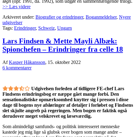
løgn
(opr. 1991, da. 1992), som udgør en sammenhængende trilogi.
>> Læs videre
Arkiveret under:
Biografier og erindringer
,
Boganmeldelser
,
Nyere
udgivelser
Tags:
Erindringer
,
Schweiz
,
Ungarn
Lars Findsen & Mette Mayli Albæk:
Spionchefen – Erindringer fra celle 18
Af
Kasper Håkansson
,
15. oktober 2022
6 kommentarer
Udgivelsen forleden af tidligere FE-chef Lars
Findsens erindringsbog er næppe gået mange forbi. Den
sensationalistiske opmærksomhed knytter sig i pressen i disse
dage til bogens nye afsløringer af detaljer i forløbet og Findsens
slet skjulte angreb på regeringen. Men bogen er faktisk også
derudover meget velskrevet og læseværdig.
Som almindeligt samfunds- og politisk interesseret menneske
kastede jeg mig lige så glubsk over bogen som mange andre –