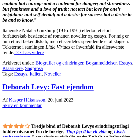
caution but courage and a contempt for danger; not shrewdness
but frankness and a love of truth; not tact but love for one’s
neighbour and self-denial; not a desire for success but a desire to
be and to know.”
Italienske Natalia Ginzburg (1916-1991) efterlod et stort
forfatterskab bestående af romaner, noveller og essays. For mig er
hun et nyt bekendtskab, men et særdeles spændende et af slagsen.
Teksterne i samlingen
Little Virtues
er ihvertfald fra allerøverste
hylde.
>> Læs videre
Arkiveret under:
Biografier og erindringer
,
Boganmeldelser
,
Essays
,
Klassikere
,
Sagprosa
Tags:
Essays
,
Italien
,
Noveller
Deborah Levy: Fast ejendom
Af
Kasper Håkansson
,
20. juni 2023
Skriv en kommentar
Tredje bind af Deborah Levys erindringstrilogi
holder niveauet fra de forrige,
Ting jeg ikke vil vide
og
Livets