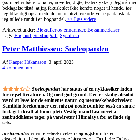
(som tæller både romaner, noveller, digte, teaterstykker). Jeg må med
beklagelse tilstå, at jeg faktisk slet ikke kendte noget til hende, før
jeg tilfældigt opsamlede denne relativt nye udgivelse på dansk, da
jeg tullede rundt i en boghandel.
>> Læs videre
Arkiveret under:
Biografier og erindringer
,
Boganmeldelser
Tags:
England
,
Selvbiografi
,
Sydafrika
Peter Matthiessen: Sneleoparden
Af
Kasper Håkansson
,
3. april 2023
4 kommentarer
Sneleoparden
har status af en nyklassiker inden
for rejselitteraturen. Og med god grund. Den er stadig absolut
værd at læse for de eminente natur- og menneskebeskrivelser.
Samtidig forekommer den mig på nogle punkter også en smule
bedaget i kraft af konceptet: Vestlig mand fascineret af
zenbuddhisme tager på vandretur i Himalaya for at finde sig
selv.
Sneleoparden
er en rejsebeskrivelse i dagbogsform fra en
ekspedition til den afsidesliggende bjergregion, Det Indre Dolpo, i