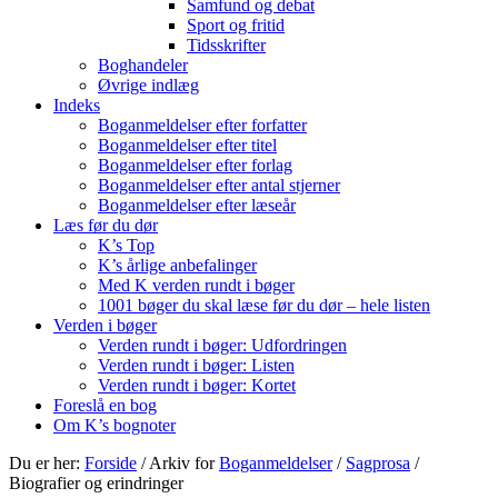
Samfund og debat
Sport og fritid
Tidsskrifter
Boghandeler
Øvrige indlæg
Indeks
Boganmeldelser efter forfatter
Boganmeldelser efter titel
Boganmeldelser efter forlag
Boganmeldelser efter antal stjerner
Boganmeldelser efter læseår
Læs før du dør
K’s Top
K’s årlige anbefalinger
Med K verden rundt i bøger
1001 bøger du skal læse før du dør – hele listen
Verden i bøger
Verden rundt i bøger: Udfordringen
Verden rundt i bøger: Listen
Verden rundt i bøger: Kortet
Foreslå en bog
Om K’s bognoter
Du er her:
Forside
/
Arkiv for
Boganmeldelser
/
Sagprosa
/
Biografier og erindringer