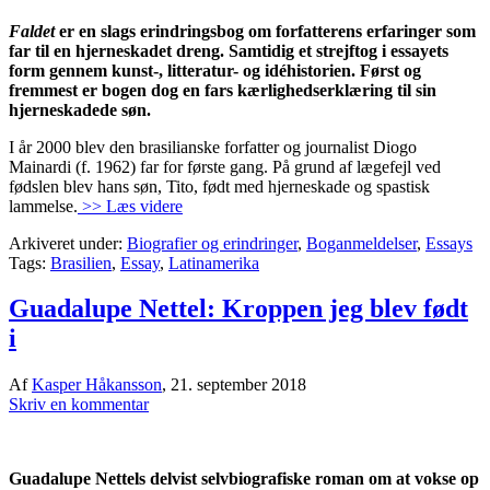
Faldet
er en slags erindringsbog om forfatterens erfaringer som
far til en hjerneskadet dreng. Samtidig et strejftog i essayets
form gennem kunst-, litteratur- og idéhistorien. Først og
fremmest er bogen dog en fars kærlighedserklæring til sin
hjerneskadede søn.
I år 2000 blev den brasilianske forfatter og journalist Diogo
Mainardi (f. 1962) far for første gang. På grund af lægefejl ved
fødslen blev hans søn, Tito, født med hjerneskade og spastisk
lammelse.
>> Læs videre
Arkiveret under:
Biografier og erindringer
,
Boganmeldelser
,
Essays
Tags:
Brasilien
,
Essay
,
Latinamerika
Guadalupe Nettel: Kroppen jeg blev født
i
Af
Kasper Håkansson
,
21. september 2018
Skriv en kommentar
‪Guadalupe Nettels delvist selvbiografiske roman om at vokse op