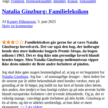
Tags:
Frankrig
,
Homoseksualitet
,
Identitet
,
Klasse
,
Seksualitet
Natalia Ginzburg: Familieleksikon
Af
Kasper Håkansson
,
5. juni 2025
Skriv en kommentar
Familieleksikon
går gerne for at være Natalia
Ginzburgs hovedværk. Det var også den bog, der indbragte
hende den store italienske bogpris
Premio Strega
, da bogen
udkom i 1963. Det er dog ikke min personlige favorit blandt
hendes bøger. Men Natalia Ginzburgs mellemniveau vipper
ikke desto mindre de fleste andre forfattere af pinden.
Jeg skal ikke gøre nogen hemmelighed af, at jeg er ret begejstret for
Natalia Ginzburg
. Jeg har – af uransagelige årsager – først inden for
de seneste par år stiftet bekendtskab med hendes værker, men på
grundlag af de få bøger, jeg indtil nu har læst af hende (den første,
den anden, den tredje) er hun hurtigt rykket op på min øverste hylde
blandt europæiske forfattere i det tyvende århundrede. Og ja, der er
virkelig mange, vanvittigt gode forfattere på dén hylde. Ginzburg er
én af dem, og det er aldeles uretfærdigt, at hun ikke er mere
eksponeret.
>> Læs videre