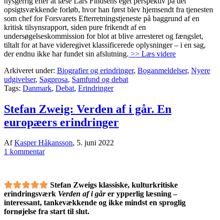
nysgerrig efter at læse Lars Findsens eget perspektiv på det
opsigtsvækkende forløb, hvor han først blev hjemsendt fra tjenesten
som chef for Forsvarets Efterretningstjeneste på baggrund af en
kritisk tilsynsrapport, siden pure frikendt af en
undersøgelseskommission for blot at blive arresteret og fængslet,
tiltalt for at have videregivet klassificerede oplysninger – i en sag,
der endnu ikke har fundet sin afslutning.
>> Læs videre
Arkiveret under:
Biografier og erindringer
,
Boganmeldelser
,
Nyere
udgivelser
,
Sagprosa
,
Samfund og debat
Tags:
Danmark
,
Debat
,
Erindringer
Stefan Zweig: Verden af i går. En
europæers erindringer
Af
Kasper Håkansson
,
5. juni 2022
1 kommentar
Stefan Zweigs klassiske, kulturkritiske
erindringsværk
Verden af i går
er ypperlig læsning –
interessant, tankevækkende og ikke mindst en sproglig
fornøjelse fra start til slut.