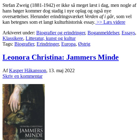
Stefan Zweig (1881-1942) er ikke så meget læst i dag, men nogle af
hans bøger kommer dog stadig i nye oplag og også nye
oversættelser. Herunder erindringsværket
Verden af i går
, som vel
kan betegnes som et langt kulturhistorisk essay.
>> Læs videre
Arkiveret under:
Biografier og erindringer
,
Boganmeldelser
,
Essays
,
Klassikere
,
Litteratur, kunst og kultur
Tags:
Biografier
,
Erindringer
,
Europa
,
Østrig
Leonora Christina: Jammers Minde
Af
Kasper Håkansson
,
13. maj 2022
Skriv en kommentar