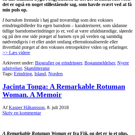
det er også en noget stillestående sag, som havde svært ved at få
min puls op.
I barndom
fremstår i høj grad troværdigt som den voksnes
erindringsbilleder fra egen barndom – karakteriseret, som sådanne
tidlige barndomserindringer jo er, ved at være ufuldstændige, slørede
og på den ene side præget af barnets syn på verden og samtidig
nødvendigvis i et eller andet omfang efterrationaliserede eller
ihvertfald præget af den voksnes retrospektive viden og erfaringer.
>> Læs videre
Arkiveret under:
Biografier og erindringer
,
Boganmeldelser
,
Nyere
udgivelser
,
Skønlitteratur
Tags:
Erindring
,
Island
,
Norden
Jacinta Tonga: A Remarkable Rotuman
Woman. A Memoir
Af
Kasper Håkansson
,
8. juli 2018
Skriv en kommentar
‪A Remarkable Rotuman Woman
er fra Fiji, og det er jo et plus,