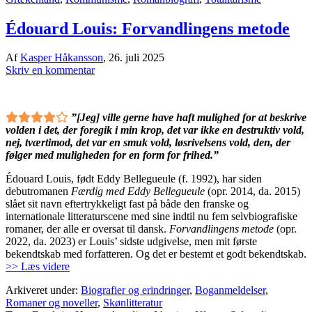
Édouard Louis: Forvandlingens metode
Af
Kasper Håkansson
,
26. juli 2025
Skriv en kommentar
”[Jeg] ville gerne have haft mulighed for at beskrive
volden i det, der foregik i min krop, det var ikke en destruktiv vold,
nej, tværtimod, det var en smuk vold, løsrivelsens vold, den, der
følger med muligheden for en form for frihed.”
Édouard Louis, født Eddy Bellegueule (f. 1992), har siden
debutromanen
Færdig med Eddy Bellegueule
(opr. 2014, da. 2015)
slået sit navn eftertrykkeligt fast på både den franske og
internationale litteraturscene med sine indtil nu fem selvbiografiske
romaner, der alle er oversat til dansk.
Forvandlingens metode
(opr.
2022, da. 2023) er Louis’ sidste udgivelse, men mit første
bekendtskab med forfatteren. Og det er bestemt et godt bekendtskab.
>> Læs videre
Arkiveret under:
Biografier og erindringer
,
Boganmeldelser
,
Romaner og noveller
,
Skønlitteratur