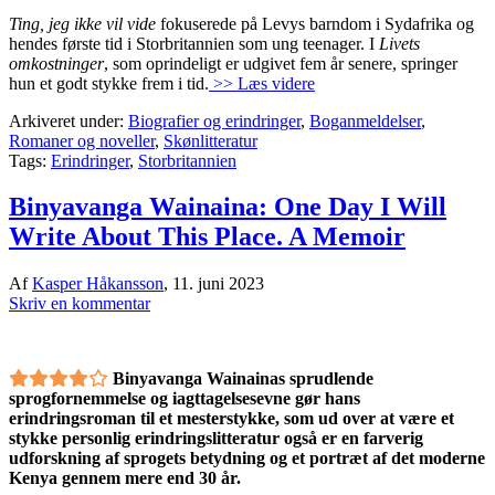
Ting, jeg ikke vil vide
fokuserede på Levys barndom i Sydafrika og
hendes første tid i Storbritannien som ung teenager. I
Livets
omkostninger
, som oprindeligt er udgivet fem år senere, springer
hun et godt stykke frem i tid.
>> Læs videre
Arkiveret under:
Biografier og erindringer
,
Boganmeldelser
,
Romaner og noveller
,
Skønlitteratur
Tags:
Erindringer
,
Storbritannien
Binyavanga Wainaina: One Day I Will
Write About This Place. A Memoir
Af
Kasper Håkansson
,
11. juni 2023
Skriv en kommentar
Binyavanga Wainainas sprudlende
sprogfornemmelse og iagttagelsesevne gør hans
erindringsroman til et mesterstykke, som ud over at være et
stykke personlig erindringslitteratur også er en farverig
udforskning af sprogets betydning og et portræt af det moderne
Kenya gennem mere end 30 år.