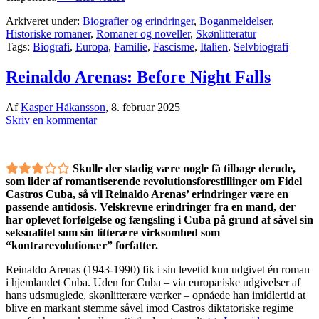
Arkiveret under:
Biografier og erindringer
,
Boganmeldelser
,
Historiske romaner
,
Romaner og noveller
,
Skønlitteratur
Tags:
Biografi
,
Europa
,
Familie
,
Fascisme
,
Italien
,
Selvbiografi
Reinaldo Arenas: Before Night Falls
Af
Kasper Håkansson
,
8. februar 2025
Skriv en kommentar
Skulle der stadig være nogle få tilbage derude,
som lider af romantiserende revolutionsforestillinger om Fidel
Castros Cuba, så vil Reinaldo Arenas’ erindringer være en
passende antidosis. Velskrevne erindringer fra en mand, der
har oplevet forfølgelse og fængsling i Cuba på grund af såvel sin
seksualitet som sin litterære virksomhed som
“kontrarevolutionær” forfatter.
Reinaldo Arenas (1943-1990) fik i sin levetid kun udgivet én roman
i hjemlandet Cuba. Uden for Cuba – via europæiske udgivelser af
hans udsmuglede, skønlitterære værker – opnåede han imidlertid at
blive en markant stemme såvel imod Castros diktatoriske regime