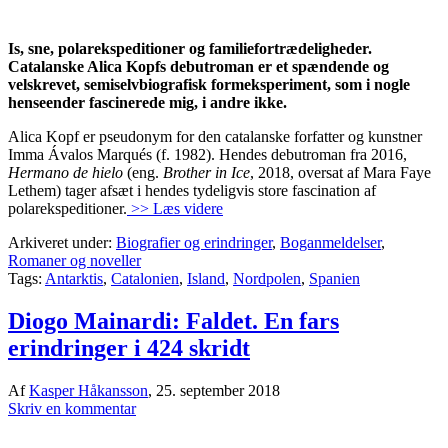
Is, sne, polarekspeditioner og familiefortrædeligheder.
Catalanske Alica Kopfs debutroman er et spændende og
velskrevet, semiselvbiografisk formeksperiment, som i nogle
henseender fascinerede mig, i andre ikke.
Alica Kopf er pseudonym for den catalanske forfatter og kunstner
Imma Ávalos Marqués (f. 1982). Hendes debutroman fra 2016,
Hermano de hielo
(eng.
Brother in Ice
, 2018, oversat af Mara Faye
Lethem) tager afsæt i hendes tydeligvis store fascination af
polarekspeditioner.
>> Læs videre
Arkiveret under:
Biografier og erindringer
,
Boganmeldelser
,
Romaner og noveller
Tags:
Antarktis
,
Catalonien
,
Island
,
Nordpolen
,
Spanien
Diogo Mainardi: Faldet. En fars
erindringer i 424 skridt
Af
Kasper Håkansson
,
25. september 2018
Skriv en kommentar