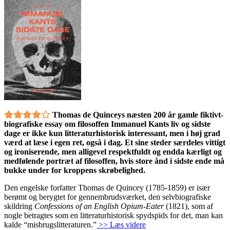
Thomas de Quinceys næsten 200 år gamle fiktivt-
biografiske essay om filosoffen Immanuel Kants liv og sidste
dage er ikke kun litteraturhistorisk interessant, men i høj grad
værd at læse i egen ret, også i dag. Et sine steder særdeles vittigt
og ironiserende, men alligevel respektfuldt og endda kærligt og
medfølende portræt af filosoffen, hvis store ånd i sidste ende må
bukke under for kroppens skrøbelighed.
Den engelske forfatter Thomas de Quincey (1785-1859) er især
berømt og berygtet for gennembrudsværket, den selvbiografiske
skildring
Confessions of an English Opium-Eater
(1821), som af
nogle betragtes som en litteraturhistorisk spydspids for det, man kan
kalde “misbrugslitteraturen.”
>> Læs videre