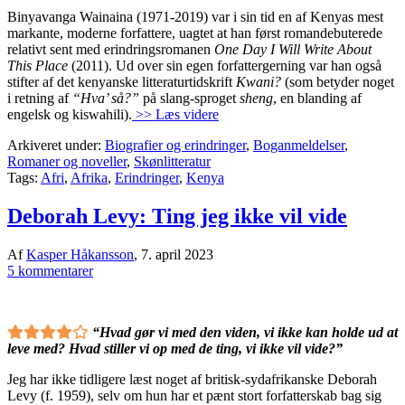
Binyavanga Wainaina (1971-2019) var i sin tid en af Kenyas mest
markante, moderne forfattere, uagtet at han først romandebuterede
relativt sent med erindringsromanen
One Day I Will Write About
This Place
(2011). Ud over sin egen forfattergerning var han også
stifter af det kenyanske litteraturtidskrift
Kwani?
(som betyder noget
i retning af
“Hva’ så?”
på slang-sproget
sheng
, en blanding af
engelsk og kiswahili).
>> Læs videre
Arkiveret under:
Biografier og erindringer
,
Boganmeldelser
,
Romaner og noveller
,
Skønlitteratur
Tags:
Afri
,
Afrika
,
Erindringer
,
Kenya
Deborah Levy: Ting jeg ikke vil vide
Af
Kasper Håkansson
,
7. april 2023
5 kommentarer
“Hvad gør vi med den viden, vi ikke kan holde ud at
leve med? Hvad stiller vi op med de ting, vi ikke vil vide?”
Jeg har ikke tidligere læst noget af britisk-sydafrikanske Deborah
Levy (f. 1959), selv om hun har et pænt stort forfatterskab bag sig