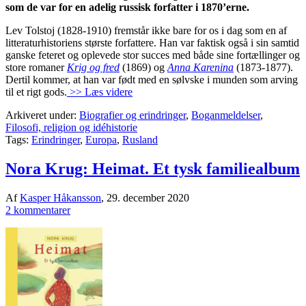
som de var for en adelig russisk forfatter i 1870’erne.
Lev Tolstoj (1828-1910) fremstår ikke bare for os i dag som en af
litteraturhistoriens største forfattere. Han var faktisk også i sin samtid
ganske feteret og oplevede stor succes med både sine fortællinger og
store romaner
Krig og fred
(1869) og
Anna Karenina
(1873-1877).
Dertil kommer, at han var født med en sølvske i munden som arving
til et rigt gods.
>> Læs videre
Arkiveret under:
Biografier og erindringer
,
Boganmeldelser
,
Filosofi, religion og idéhistorie
Tags:
Erindringer
,
Europa
,
Rusland
Nora Krug: Heimat. Et tysk familiealbum
Af
Kasper Håkansson
,
29. december 2020
2 kommentarer