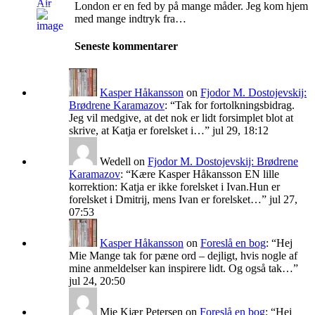
London er en fed by på mange måder. Jeg kom hjem
med mange indtryk fra…
Seneste kommentarer
Kasper Håkansson
on
Fjodor M. Dostojevskij:
Brødrene Karamazov
: “
Tak for fortolkningsbidrag.
Jeg vil medgive, at det nok er lidt forsimplet blot at
skrive, at Katja er forelsket i…
”
jul 29, 18:12
Wedell
on
Fjodor M. Dostojevskij: Brødrene
Karamazov
: “
Kære Kasper Håkansson EN lille
korrektion: Katja er ikke forelsket i Ivan.Hun er
forelsket i Dmitrij, mens Ivan er forelsket…
”
jul 27,
07:53
Kasper Håkansson
on
Foreslå en bog
: “
Hej
Mie Mange tak for pæne ord – dejligt, hvis nogle af
mine anmeldelser kan inspirere lidt. Og også tak…
”
jul 24, 20:50
Mie Kjær Petersen
on
Foreslå en bog
: “
Hej