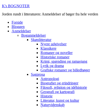
K's BOGNOTER
Jorden rundt i litteraturen: Anmeldelser af bøger fra hele verden
Forside
Bloggen
Anmeldelser
Boganmeldelser
Skønlitteratur
Nyere udgivelser
Klassikere
Romaner og noveller
Historiske romaner
Krimi, spænding og ramasjang
Lyrik og drama
Grafiske romaner og billedbøger
Sagprosa
Antropologi
Biografier og erindringer
Filosofi, religion og idéhistorie
Geografi og kartografi
Historie
Litteratur, kunst og kultur
Naturvidenskab