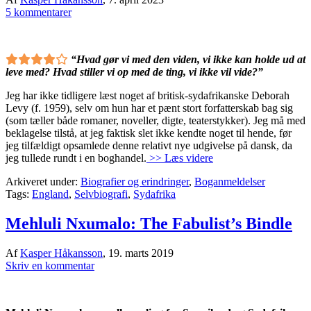
5 kommentarer
“Hvad gør vi med den viden, vi ikke kan holde ud at
leve med? Hvad stiller vi op med de ting, vi ikke vil vide?”
Jeg har ikke tidligere læst noget af britisk-sydafrikanske Deborah
Levy (f. 1959), selv om hun har et pænt stort forfatterskab bag sig
(som tæller både romaner, noveller, digte, teaterstykker). Jeg må med
beklagelse tilstå, at jeg faktisk slet ikke kendte noget til hende, før
jeg tilfældigt opsamlede denne relativt nye udgivelse på dansk, da
jeg tullede rundt i en boghandel.
>> Læs videre
Arkiveret under:
Biografier og erindringer
,
Boganmeldelser
Tags:
England
,
Selvbiografi
,
Sydafrika
Mehluli Nxumalo: The Fabulist’s Bindle
Af
Kasper Håkansson
,
19. marts 2019
Skriv en kommentar