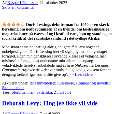
Af
Kasper Håkansson
,
21. oktober 2023
Skriv en kommentar
Doris Lessings debutroman fra 1950 er en stærk
beretning om nedbrydningen af en kvinde, om følelsesmæssige
magtrelationer på tværs af og i kraft af race, køn og stand og en
social kritik af det racistiske samfund i det sydlige Afrika.
Med skam at melde, har jeg aldrig tidligere fået læst noget af
nobelpristageren Doris Lessing (det vil sige: jeg har ikke gentaget
forsøget, siden min dansklærer i syvende klasse i et velment, men
misforstået forsøg på at understøtte min allerede dengang
veludviklede læselyst anbefalede mig at læse
Shikasta
fra Lessings
Canopus in Argos
-serie – det var trods alt lige lovlig voksent for den
dengang trettenårige, som måtte give op).
>> Læs videre
Arkiveret under:
Boganmeldelser
,
Klassikere
,
Romaner og noveller
,
Skønlitteratur
Tags:
Storbritannien
,
Sydafrika
,
Zimbabwe
Deborah Levy: Ting jeg ikke vil vide
Af
Kasper Håkansson
,
7. april 2023