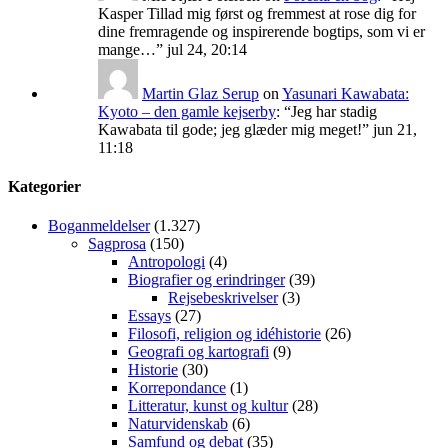
Kasper Tillad mig først og fremmest at rose dig for
dine fremragende og inspirerende bogtips, som vi er
mange…
”
jul 24, 20:14
Martin Glaz Serup
on
Yasunari Kawabata:
Kyoto – den gamle kejserby
: “
Jeg har stadig
Kawabata til gode; jeg glæder mig meget!
”
jun 21,
11:18
Kategorier
Boganmeldelser
(1.327)
Sagprosa
(150)
Antropologi
(4)
Biografier og erindringer
(39)
Rejsebeskrivelser
(3)
Essays
(27)
Filosofi, religion og idéhistorie
(26)
Geografi og kartografi
(9)
Historie
(30)
Korrepondance
(1)
Litteratur, kunst og kultur
(28)
Naturvidenskab
(6)
Samfund og debat
(35)