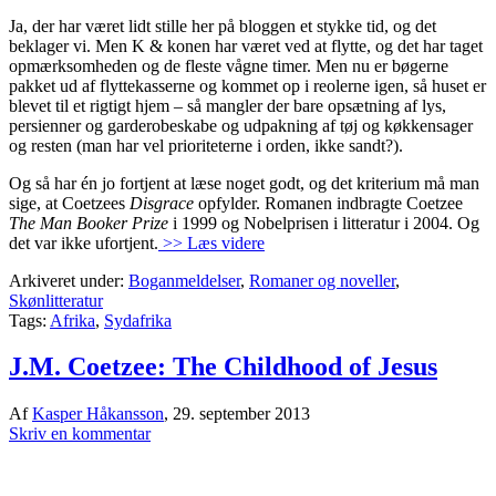
Ja, der har været lidt stille her på bloggen et stykke tid, og det
beklager vi. Men K & konen har været ved at flytte, og det har taget
opmærksomheden og de fleste vågne timer. Men nu er bøgerne
pakket ud af flyttekasserne og kommet op i reolerne igen, så huset er
blevet til et rigtigt hjem – så mangler der bare opsætning af lys,
persienner og garderobeskabe og udpakning af tøj og køkkensager
og resten (man har vel prioriteterne i orden, ikke sandt?).
Og så har én jo fortjent at læse noget godt, og det kriterium må man
sige, at Coetzees
Disgrace
opfylder. Romanen indbragte Coetzee
The Man Booker Prize
i 1999 og Nobelprisen i litteratur i 2004. Og
det var ikke ufortjent.
>> Læs videre
Arkiveret under:
Boganmeldelser
,
Romaner og noveller
,
Skønlitteratur
Tags:
Afrika
,
Sydafrika
J.M. Coetzee: The Childhood of Jesus
Af
Kasper Håkansson
,
29. september 2013
Skriv en kommentar