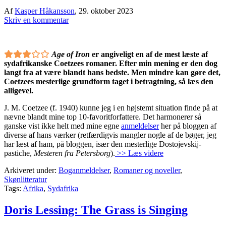
Af
Kasper Håkansson
,
29. oktober 2023
Skriv en kommentar
Age of Iron
er angiveligt en af de mest læste af
sydafrikanske Coetzees romaner. Efter min mening er den dog
langt fra at være blandt hans bedste. Men mindre kan gøre det,
Coetzees mesterlige grundform taget i betragtning, så læs den
alligevel.
J. M. Coetzee (f. 1940) kunne jeg i en højstemt situation finde på at
nævne blandt mine top 10-favoritforfattere. Det harmonerer så
ganske vist ikke helt med mine egne
anmeldelser
her på bloggen af
diverse af hans værker (retfærdigvis mangler nogle af de bøger, jeg
har læst af ham, på bloggen, især den mesterlige Dostojevskij-
pastiche,
Mesteren fra Petersborg
).
>> Læs videre
Arkiveret under:
Boganmeldelser
,
Romaner og noveller
,
Skønlitteratur
Tags:
Afrika
,
Sydafrika
Doris Lessing: The Grass is Singing