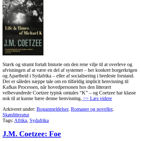
Stærk og stramt fortalt historie om den rene vilje til at overleve og
afvisningen af at være en del af systemet – her konkret borgerkrigen
og Apartheid i Sydafrika – eller af socialisering i bredeste forstand.
Der er således næppe tale om en tilfældig implicit henvisning til
Kafkas Processen, når hovedpersonen hos den litterært
velbevandrede Coetzee typisk omtales “K” – og Coetzee har klasse
nok til at kunne bære denne henvisning.
>> Læs videre
Arkiveret under:
Boganmeldelser
,
Romaner og noveller
,
Skønlitteratur
Tags:
Afrika
,
Sydafrika
J.M. Coetzee: Foe