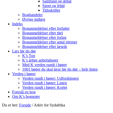
Samfund og debat
Sport og fritid
Tidsskrifter
Boghandeler
Øvrige indlæg
Indeks
Boganmeldelser efter forfatter
Boganmeldelser efter titel
Boganmeldelser efter forlag
Boganmeldelser efter antal stjerner
Boganmeldelser efter læseår
Læs før du dør
K’s Top
K’s årlige anbefalinger
Med K verden rundt i bøger
1001 bøger du skal læse før du dør – hele listen
Verden i bøger
Verden rundt i bøger: Udfordringen
Verden rundt i bøger: Listen
Verden rundt i bøger: Kortet
Foreslå en bog
Om K’s bognoter
Du er her:
Forside
/
Arkiv for Sydafrika