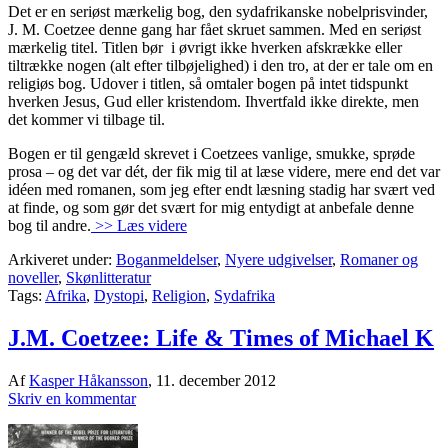
Det er en seriøst mærkelig bog, den sydafrikanske nobelprisvinder,
J. M. Coetzee denne gang har fået skruet sammen. Med en seriøst
mærkelig titel. Titlen bør i øvrigt ikke hverken afskrække eller
tiltrække nogen (alt efter tilbøjelighed) i den tro, at der er tale om en
religiøs bog. Udover i titlen, så omtaler bogen på intet tidspunkt
hverken Jesus, Gud eller kristendom. Ihvertfald ikke direkte, men
det kommer vi tilbage til.
Bogen er til gengæld skrevet i Coetzees vanlige, smukke, sprøde
prosa – og det var dét, der fik mig til at læse videre, mere end det var
idéen med romanen, som jeg efter endt læsning stadig har svært ved
at finde, og som gør det svært for mig entydigt at anbefale denne
bog til andre.
>> Læs videre
Arkiveret under:
Boganmeldelser
,
Nyere udgivelser
,
Romaner og
noveller
,
Skønlitteratur
Tags:
Afrika
,
Dystopi
,
Religion
,
Sydafrika
J.M. Coetzee: Life & Times of Michael K
Af
Kasper Håkansson
,
11. december 2012
Skriv en kommentar