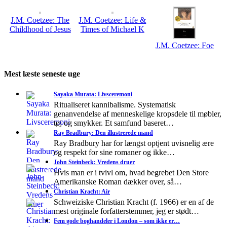
J.M. Coetzee: The
J.M. Coetzee: Life &
Childhood of Jesus
Times of Michael K
J.M. Coetzee: Foe
Mest læste seneste uge
Sayaka Murata: Livsceremoni
Ritualiseret kannibalisme. Systematisk
genanvendelse af menneskelige kropsdele til møbler,
tøj og smykker. Et samfund baseret…
Ray Bradbury: Den illustrerede mand
Ray Bradbury har for længst optjent uvisnelig ære
og respekt for sine romaner og ikke…
John Steinbeck: Vredens druer
Hvis man er i tvivl om, hvad begrebet Den Store
Amerikanske Roman dækker over, så…
Christian Kracht: Air
Schweiziske Christian Kracht (f. 1966) er en af de
mest originale forfatterstemmer, jeg er stødt…
Fem gode boghandeler i London – som ikke er…