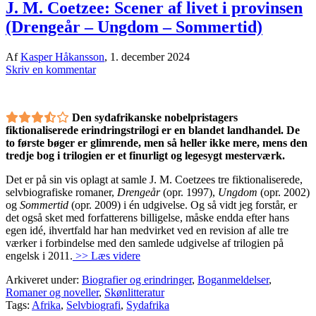
J. M. Coetzee: Scener af livet i provinsen
(Drengeår – Ungdom – Sommertid)
Af
Kasper Håkansson
,
1. december 2024
Skriv en kommentar
Den sydafrikanske nobelpristagers
fiktionaliserede erindringstrilogi er en blandet landhandel. De
to første bøger er glimrende, men så heller ikke mere, mens den
tredje bog i trilogien er et finurligt og legesygt mesterværk.
Det er på sin vis oplagt at samle J. M. Coetzees tre fiktionaliserede,
selvbiografiske romaner,
Drengeår
(opr. 1997),
Ungdom
(opr. 2002)
og
Sommertid
(opr. 2009) i én udgivelse. Og så vidt jeg forstår, er
det også sket med forfatterens billigelse, måske endda efter hans
egen idé, ihvertfald har han medvirket ved en revision af alle tre
værker i forbindelse med den samlede udgivelse af trilogien på
engelsk i 2011.
>> Læs videre
Arkiveret under:
Biografier og erindringer
,
Boganmeldelser
,
Romaner og noveller
,
Skønlitteratur
Tags:
Afrika
,
Selvbiografi
,
Sydafrika