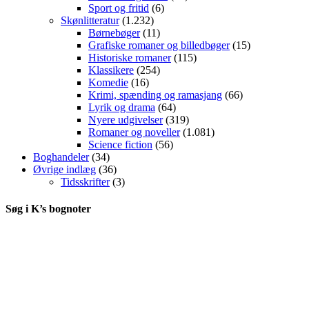
Sport og fritid
(6)
Skønlitteratur
(1.232)
Børnebøger
(11)
Grafiske romaner og billedbøger
(15)
Historiske romaner
(115)
Klassikere
(254)
Komedie
(16)
Krimi, spænding og ramasjang
(66)
Lyrik og drama
(64)
Nyere udgivelser
(319)
Romaner og noveller
(1.081)
Science fiction
(56)
Boghandeler
(34)
Øvrige indlæg
(36)
Tidsskrifter
(3)
Søg i K’s bognoter
Følg K's bognoter
112
mailabonnenter