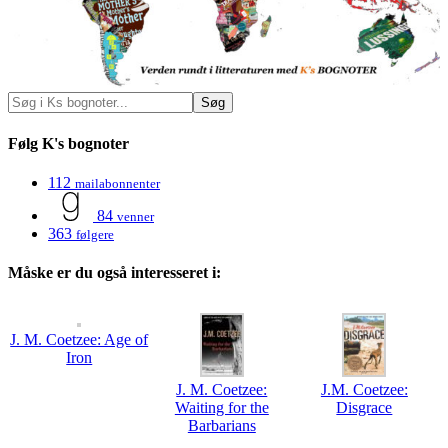
Følg K's bognoter
112
mailabonnenter
84
venner
363
følgere
Måske er du også interesseret i:
J. M. Coetzee: Age of
Iron
J. M. Coetzee:
J.M. Coetzee:
Waiting for the
Disgrace
Barbarians