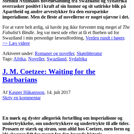
Mehluli Nxumalos novellesamling fra Swaziland og Sydafrika
overrasker positivt i kraft af sin humor og sit satiriske blik på
Apartheid og andre arvestykker fra den europæiske
imperialisme. Men de fleste af novellerne er noget ujævne i det.
For at være helt ærlig, så havde jeg ikke forventet mig meget af
The
Fabulist’s Bindle
. Jeg var mest ude efter at få et flueben ud for
Swaziland i min personlige læseudfordring,
Verden rundt i bøger
.
>> Læs videre
Arkiveret under:
Romaner og noveller
,
Skønlitteratur
Tags:
Afrika
,
Noveller
,
Swaziland
,
Sydafrika
J. M. Coetzee: Waiting for the
Barbarians
Af
Kasper Håkansson
,
14. juli 2017
Skriv en kommentar
En mørk og dyster allegorisk fortælling om imperialisme og
undertrykkelse, om undertrykkere og undertrykte til alle tider.
Prosaen er stærk og stram, som altid hos Coetzee, men form og