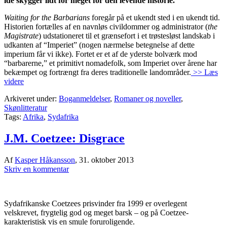
idé skygger lidt for meget for den levende historie.
Waiting for the Barbarians
foregår på et ukendt sted i en ukendt tid.
Historien fortælles af en navnløs civildommer og administrator (
the
Magistrate
) udstationeret til et grænsefort i et trøstesløst landskab i
udkanten af “Imperiet” (nogen nærmelse betegnelse af dette
imperium får vi ikke). Fortet er et af de yderste bolværk mod
“barbarerne,” et primitivt nomadefolk, som Imperiet over årene har
bekæmpet og fortrængt fra deres traditionelle landområder.
>> Læs
videre
Arkiveret under:
Boganmeldelser
,
Romaner og noveller
,
Skønlitteratur
Tags:
Afrika
,
Sydafrika
J.M. Coetzee: Disgrace
Af
Kasper Håkansson
,
31. oktober 2013
Skriv en kommentar
Sydafrikanske Coetzees prisvinder fra 1999 er overlegent
velskrevet, frygtelig god og meget barsk – og på Coetzee-
karakteristisk vis en smule foruroligende.