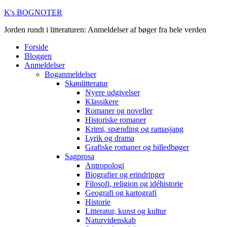
K's BOGNOTER
Jorden rundt i litteraturen: Anmeldelser af bøger fra hele verden
Forside
Bloggen
Anmeldelser
Boganmeldelser
Skønlitteratur
Nyere udgivelser
Klassikere
Romaner og noveller
Historiske romaner
Krimi, spænding og ramasjang
Lyrik og drama
Grafiske romaner og billedbøger
Sagprosa
Antropologi
Biografier og erindringer
Filosofi, religion og idéhistorie
Geografi og kartografi
Historie
Litteratur, kunst og kultur
Naturvidenskab