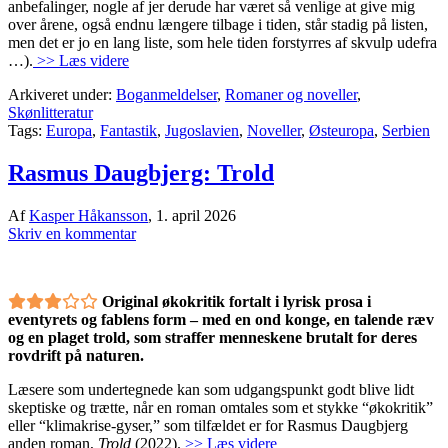
anbefalinger, nogle af jer derude har været så venlige at give mig
over årene, også endnu længere tilbage i tiden, står stadig på listen,
men det er jo en lang liste, som hele tiden forstyrres af skvulp udefra
…).
>> Læs videre
Arkiveret under:
Boganmeldelser
,
Romaner og noveller
,
Skønlitteratur
Tags:
Europa
,
Fantastik
,
Jugoslavien
,
Noveller
,
Østeuropa
,
Serbien
Rasmus Daugbjerg: Trold
Af
Kasper Håkansson
,
1. april 2026
Skriv en kommentar
Original økokritik fortalt i lyrisk prosa i
eventyrets og fablens form – med en ond konge, en talende ræv
og en plaget trold, som straffer menneskene brutalt for deres
rovdrift på naturen.
Læsere som undertegnede kan som udgangspunkt godt blive lidt
skeptiske og trætte, når en roman omtales som et stykke “økokritik”
eller “klimakrise-gyser,” som tilfældet er for Rasmus Daugbjerg
anden roman,
Trold
(2022).
>> Læs videre