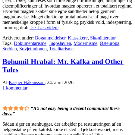
(1935-1989) kan læses som forskellige udforskninger, afsløringer og
eksemplificeringer af, hvordan magten opererer i et totalitært regime.
Hvordan magten skaber sine egne sandheder netop gennem
magtudøvelse. Meget direkte og brutal udøvelse af magt over
menneskelige kroppe i form af fysisk og psykisk vold, indespærring,
tortur og drab.
>> Læs videre
Arkiveret under:
Boganmeldelser
,
Klassikere
,
Skønlitteratur
Tags:
Dokumentarisme
,
Jugoslavien
,
Modernisme
,
Østeuropa
,
Serbien
,
Sovjetunionen
,
Totalitarisme
Bohumil Hrabal: Mr. Kafka and Other
Tales
Af
Kasper Håkansson
,
24. april 2026
1 kommentar
“It’s not easy being a decent communist these
days.”
Sådan siger en stenhugger, der arbejder på restaureringen af en
helgenstatue på en katolsk kirke et sted i Tjekkoslovakiet, mens
lastbiler aflæsser nedrevne statuer og relieffer af
“the