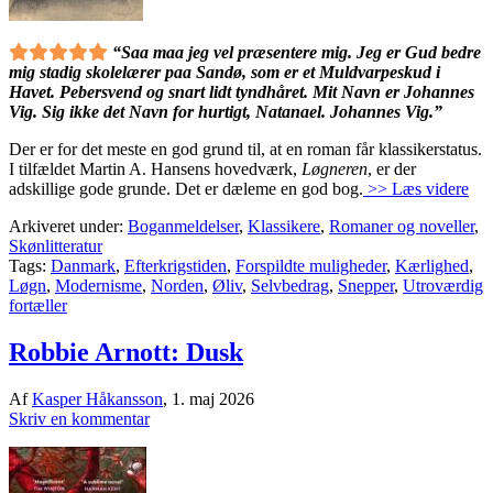
“Saa maa jeg vel præsentere mig. Jeg er Gud bedre
mig stadig skolelærer paa Sandø, som er et Muldvarpeskud i
Havet. Pebersvend og snart lidt tyndhåret. Mit Navn er Johannes
Vig. Sig ikke det Navn for hurtigt, Natanael. Johannes Vig.”
Der er for det meste en god grund til, at en roman får klassikerstatus.
I tilfældet Martin A. Hansens hovedværk,
Løgneren
, er der
adskillige gode grunde. Det er dæleme en god bog.
>> Læs videre
Arkiveret under:
Boganmeldelser
,
Klassikere
,
Romaner og noveller
,
Skønlitteratur
Tags:
Danmark
,
Efterkrigstiden
,
Forspildte muligheder
,
Kærlighed
,
Løgn
,
Modernisme
,
Norden
,
Øliv
,
Selvbedrag
,
Snepper
,
Utroværdig
fortæller
Robbie Arnott: Dusk
Af
Kasper Håkansson
,
1. maj 2026
Skriv en kommentar