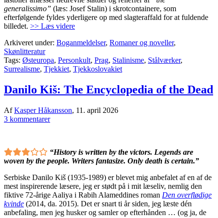
generalissimo”
(læs: Josef Stalin) i skrotcontainere, som
efterfølgende fyldes yderligere op med slagteraffald for at fuldende
billedet.
>> Læs videre
Arkiveret under:
Boganmeldelser
,
Romaner og noveller
,
Skønlitteratur
Tags:
Østeuropa
,
Personkult
,
Prag
,
Stalinisme
,
Stålværker
,
Surrealisme
,
Tjekkiet
,
Tjekkoslovakiet
Danilo Kiš: The Encyclopedia of the Dead
Af
Kasper Håkansson
,
11. april 2026
3 kommentarer
“History is written by the victors. Legends are
woven by the people. Writers fantasize. Only death is certain.”
Serbiske Danilo Kiš (1935-1989) er blevet mig anbefalet af en af de
mest inspirerende læsere, jeg er stødt på i mit læseliv, nemlig den
fiktive 72-årige Aaliya i Rabih Alameddines roman
Den overflødige
kvinde
(2014, da. 2015). Det er snart ti år siden, jeg læste dén
anbefaling, men jeg husker og samler op efterhånden … (og ja, de