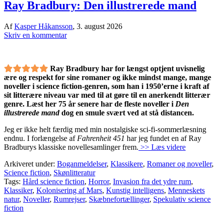
Ray Bradbury: Den illustrerede mand
Af
Kasper Håkansson
,
3. august 2026
Skriv en kommentar
Ray Bradbury har for længst optjent uvisnelig
ære og respekt for sine romaner og ikke mindst mange, mange
noveller i science fiction-genren, som han i 1950’erne i kraft af
sit litterære niveau var med til at gøre til en anerkendt litterær
genre. Læst her 75 år senere har de fleste noveller i
Den
illustrerede mand
dog en smule svært ved at stå distancen.
Jeg er ikke helt færdig med min nostalgiske sci-fi-sommerlæsning
endnu. I forlængelse af
Fahrenheit 451
har jeg fundet en af Ray
Bradburys klassiske novellesamlinger frem.
>> Læs videre
Arkiveret under:
Boganmeldelser
,
Klassikere
,
Romaner og noveller
,
Science fiction
,
Skønlitteratur
Tags:
Hård science fiction
,
Horror
,
Invasion fra det ydre rum
,
Klassiker
,
Kolonisering af Mars
,
Kunstig intelligens
,
Menneskets
natur
,
Noveller
,
Rumrejser
,
Skæbnefortællinger
,
Spekulativ science
fiction