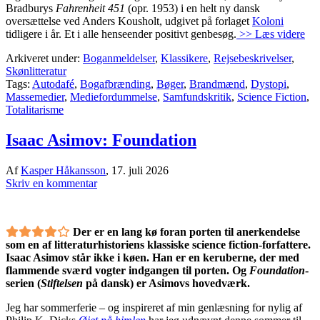
Bradburys
Fahrenheit 451
(opr. 1953) i en helt ny dansk
oversættelse ved Anders Kousholt, udgivet på forlaget
Koloni
tidligere i år. Et i alle henseender positivt genbesøg.
>> Læs videre
Arkiveret under:
Boganmeldelser
,
Klassikere
,
Rejsebeskrivelser
,
Skønlitteratur
Tags:
Autodafé
,
Bogafbrænding
,
Bøger
,
Brandmænd
,
Dystopi
,
Massemedier
,
Mediefordummelse
,
Samfundskritik
,
Science Fiction
,
Totalitarisme
Isaac Asimov: Foundation
Af
Kasper Håkansson
,
17. juli 2026
Skriv en kommentar
Der er en lang kø foran porten til anerkendelse
som en af litteraturhistoriens klassiske science fiction-forfattere.
Isaac Asimov står ikke i køen. Han er en keruberne, der med
flammende sværd vogter indgangen til porten. Og
Foundation
-
serien (
Stiftelsen
på dansk) er Asimovs hovedværk.
Jeg har sommerferie – og inspireret af min genlæsning for nylig af