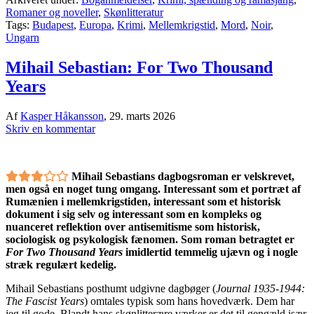
Romaner og noveller
,
Skønlitteratur
Tags:
Budapest
,
Europa
,
Krimi
,
Mellemkrigstid
,
Mord
,
Noir
,
Ungarn
Mihail Sebastian: For Two Thousand
Years
Af
Kasper Håkansson
,
29. marts 2026
Skriv en kommentar
Mihail Sebastians dagbogsroman er velskrevet,
men også en noget tung omgang. Interessant som et portræt af
Rumænien i mellemkrigstiden, interessant som et historisk
dokument i sig selv og interessant som en kompleks og
nuanceret reflektion over antisemitisme som historisk,
sociologisk og psykologisk fænomen. Som roman betragtet er
For Two Thousand Years
imidlertid temmelig ujævn og i nogle
stræk regulært kedelig.
Mihail Sebastians posthumt udgivne dagbøger (
Journal 1935-1944:
The Fascist Years
) omtales typisk som hans hovedværk. Dem har
jeg til gode. Blandt hans skønlitterære værker er det til gengæld især