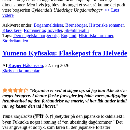
dimensioner. Men hvis jeg blev aftvunget et svar, så kunne det godt
være bogserien
Gyldendals Udødelige Ungdomsbøger
:
>> Læs
videre
Arkiveret under:
Boganmeldelser
,
Børnebøger
,
Historiske romaner
,
Klassikere
,
Romaner og noveller
,
Skønlitteratur
Tags:
Den engelske borgerkrig
,
England
,
Historiske romaner
,
Storbritannien
Yumeno Kyūsaku: Flaskepost fra Helvede
Af
Kasper Håkansson
,
22. maj 2026
Skriv en kommentar
“Blyanten er ved at slippe op, så jeg kan ikke skrive
meget længere. I denne flaske forsegler jeg både vores gudfrygtige
hengivenhed og den forbandelse og smerte, vi har lidt under indtil
nu, og kaster den ud i havet.”
Yumenokyūsaku
(夢野 久作)betyder på den japanske lokaldialekt i
byen Fukuoka noget i retning af “en ubesindig dagdrømmer.” Det
var angiveligt et udtryk, som faren til den japanske forfatter