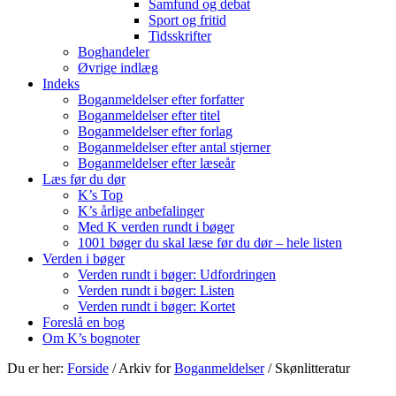
Samfund og debat
Sport og fritid
Tidsskrifter
Boghandeler
Øvrige indlæg
Indeks
Boganmeldelser efter forfatter
Boganmeldelser efter titel
Boganmeldelser efter forlag
Boganmeldelser efter antal stjerner
Boganmeldelser efter læseår
Læs før du dør
K’s Top
K’s årlige anbefalinger
Med K verden rundt i bøger
1001 bøger du skal læse før du dør – hele listen
Verden i bøger
Verden rundt i bøger: Udfordringen
Verden rundt i bøger: Listen
Verden rundt i bøger: Kortet
Foreslå en bog
Om K’s bognoter
Du er her:
Forside
/
Arkiv for
Boganmeldelser
/
Skønlitteratur