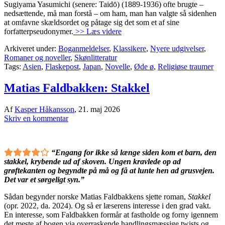
Sugiyama Yasumichi (senere: Taidō) (1889-1936) ofte brugte –
nedsættende, må man forstå – om ham, man han valgte så sidenhen
at omfavne skældsordet og påtage sig det som et af sine
forfatterpseudonymer.
>> Læs videre
Arkiveret under:
Boganmeldelser
,
Klassikere
,
Nyere udgivelser
,
Romaner og noveller
,
Skønlitteratur
Tags:
Asien
,
Flaskepost
,
Japan
,
Novelle
,
Øde ø
,
Religiøse traumer
Matias Faldbakken: Stakkel
Af
Kasper Håkansson
,
21. maj 2026
Skriv en kommentar
“Engang for ikke så længe siden kom et barn, den
stakkel, krybende ud af skoven. Ungen kravlede op ad
grøftekanten og begyndte på må og få at lunte hen ad grusvejen.
Det var et sørgeligt syn.”
Sådan begynder norske Matias Faldbakkens sjette roman,
Stakkel
(opr. 2022, da. 2024). Og så er læserens interesse i den grad vakt.
En interesse, som Faldbakken formår at fastholde og forny igennem
det meste af bogen via overraskende handlingsmæssige twists og