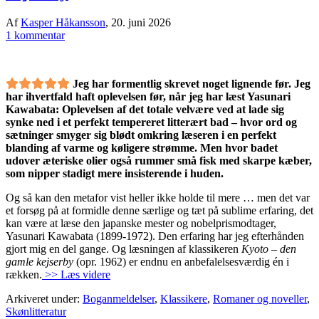
Af
Kasper Håkansson
,
20. juni 2026
1 kommentar
Jeg har formentlig skrevet noget lignende før. Jeg
har ihvertfald haft oplevelsen før, når jeg har læst Yasunari
Kawabata: Oplevelsen af det totale velvære ved at lade sig
synke ned i et perfekt tempereret litterært bad – hvor ord og
sætninger smyger sig blødt omkring læseren i en perfekt
blanding af varme og køligere strømme. Men hvor badet
udover æteriske olier også rummer små fisk med skarpe kæber,
som nipper stadigt mere insisterende i huden.
Og så kan den metafor vist heller ikke holde til mere … men det var
et forsøg på at formidle denne særlige og tæt på sublime erfaring, det
kan være at læse den japanske mester og nobelprismodtager,
Yasunari Kawabata (1899-1972). Den erfaring har jeg efterhånden
gjort mig en del gange. Og læsningen af klassikeren
Kyoto – den
gamle kejserby
(opr. 1962) er endnu en anbefalelsesværdig én i
rækken.
>> Læs videre
Arkiveret under:
Boganmeldelser
,
Klassikere
,
Romaner og noveller
,
Skønlitteratur