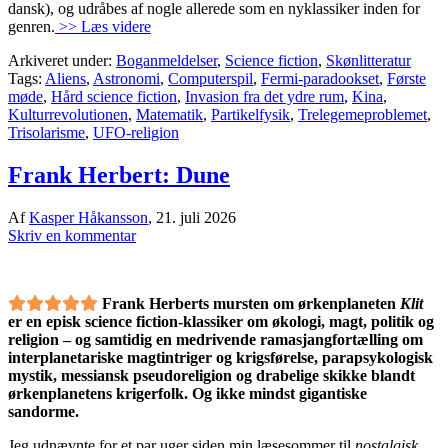
dansk), og udråbes af nogle allerede som en nyklassiker inden for
genren.
>> Læs videre
Arkiveret under:
Boganmeldelser
,
Science fiction
,
Skønlitteratur
Tags:
Aliens
,
Astronomi
,
Computerspil
,
Fermi-paradookset
,
Første
møde
,
Hård science fiction
,
Invasion fra det ydre rum
,
Kina
,
Kulturrevolutionen
,
Matematik
,
Partikelfysik
,
Trelegemeproblemet
,
Trisolarisme
,
UFO-religion
Frank Herbert: Dune
Af
Kasper Håkansson
,
21. juli 2026
Skriv en kommentar
Frank Herberts mursten om ørkenplaneten
Klit
er en episk science fiction-klassiker om økologi, magt, politik og
religion – og samtidig en medrivende ramasjangfortælling om
interplanetariske magtintriger og krigsførelse, parapsykologisk
mystik, messiansk pseudoreligion og drabelige skikke blandt
ørkenplanetens krigerfolk. Og ikke mindst gigantiske
sandorme.
Jeg udnævnte for et par uger siden min læsesommer til
nostalgisk