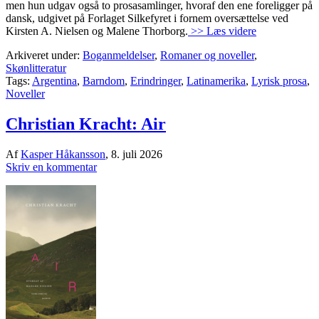
men hun udgav også to prosasamlinger, hvoraf den ene foreligger på
dansk, udgivet på Forlaget Silkefyret i fornem oversættelse ved
Kirsten A. Nielsen og Malene Thorborg.
>> Læs videre
Arkiveret under:
Boganmeldelser
,
Romaner og noveller
,
Skønlitteratur
Tags:
Argentina
,
Barndom
,
Erindringer
,
Latinamerika
,
Lyrisk prosa
,
Noveller
Christian Kracht: Air
Af
Kasper Håkansson
,
8. juli 2026
Skriv en kommentar