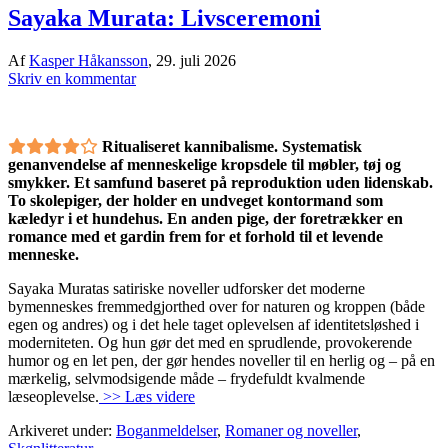
Sayaka Murata: Livsceremoni
Af
Kasper Håkansson
,
29. juli 2026
Skriv en kommentar
Ritualiseret kannibalisme. Systematisk
genanvendelse af menneskelige kropsdele til møbler, tøj og
smykker. Et samfund baseret på reproduktion uden lidenskab.
To skolepiger, der holder en undveget kontormand som
kæledyr i et hundehus. En anden pige, der foretrækker en
romance med et gardin frem for et forhold til et levende
menneske.
Sayaka Muratas satiriske noveller udforsker det moderne
bymenneskes fremmedgjorthed over for naturen og kroppen (både
egen og andres) og i det hele taget oplevelsen af identitetsløshed i
moderniteten. Og hun gør det med en sprudlende, provokerende
humor og en let pen, der gør hendes noveller til en herlig og – på en
mærkelig, selvmodsigende måde – frydefuldt kvalmende
læseoplevelse.
>> Læs videre
Arkiveret under:
Boganmeldelser
,
Romaner og noveller
,