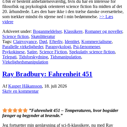
Ubik
er bestemt anbefalelsesværdig, hvis du har en interesse for
filosofisk og psykologisk orienteret science fiction fra midten af det
20. århundrede. Læs den bare ikke i den trælse danske oversættelse,
som trækker mindst én stjerne ned i min bedømmelse.
>> Læs
videre
Arkiveret under:
Boganmeldelser
,
Klassikere
,
Romaner og noveller
,
Science fiction
,
Skønlitteratur
Tags:
Clairvoyance
,
Død
,
Efterliv
,
Identitet
,
Kommercialisme
,
Parallelle virkeligheder
,
Parapsykologi
,
Psi-fænomener
,
Psykokinese
,
Satire
,
Science Fiction
,
Spekulativ science fiction
,
Telepati
,
Tidsforskydning
,
Tidsmanipulation
,
Virkelighedsmanipulation
Ray Bradbury: Fahrenheit 451
Af
Kasper Håkansson
,
18. juli 2026
Skriv en kommentar
”Fahrenheit 451 – Temperaturen, hvor bogsider
fænger og begynder at brænde.”
Jeg fortsætter min genlæsning af sci-fi-klassikere, nu med Ray