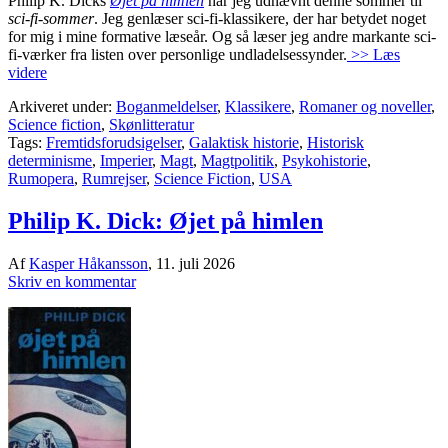
Philip K. Dicks
Øjet på himlen
har jeg udnævnt denne sommer til
sci-fi-sommer
. Jeg genlæser sci-fi-klassikere, der har betydet noget
for mig i mine formative læseår. Og så læser jeg andre markante sci-
fi-værker fra listen over personlige undladelsessynder.
>> Læs
videre
Arkiveret under:
Boganmeldelser
,
Klassikere
,
Romaner og noveller
,
Science fiction
,
Skønlitteratur
Tags:
Fremtidsforudsigelser
,
Galaktisk historie
,
Historisk
determinisme
,
Imperier
,
Magt
,
Magtpolitik
,
Psykohistorie
,
Rumopera
,
Rumrejser
,
Science Fiction
,
USA
Philip K. Dick: Øjet på himlen
Af
Kasper Håkansson
,
11. juli 2026
Skriv en kommentar