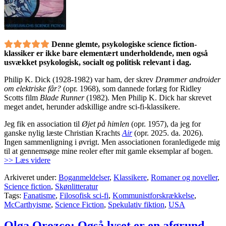
Denne glemte, psykologiske science fiction-
klassiker er ikke bare elementært underholdende, men også
usvækket psykologisk, socialt og politisk relevant i dag.
Philip K. Dick (1928-1982) var ham, der skrev
Drømmer androider
om elektriske får?
(opr. 1968), som dannede forlæg for Ridley
Scotts film
Blade Runner
(1982). Men Philip K. Dick har skrevet
meget andet, herunder adskillige andre sci-fi-klassikere.
Jeg fik en association til
Øjet på himlen
(opr. 1957), da jeg for
ganske nylig læste Christian Krachts
Air
(opr. 2025. da. 2026).
Ingen sammenligning i øvrigt. Men associationen foranledigede mig
til at gennemsøge mine reoler efter mit gamle eksemplar af bogen.
>> Læs videre
Arkiveret under:
Boganmeldelser
,
Klassikere
,
Romaner og noveller
,
Science fiction
,
Skønlitteratur
Tags:
Fanatisme
,
Filosofisk sci-fi
,
Kommunistforskrækkelse
,
McCarthyisme
,
Science Fiction
,
Spekulativ fiktion
,
USA
Olga Orozco: Også lyset er en afgrund