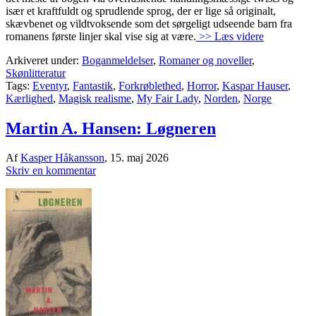
især et kraftfuldt og sprudlende sprog, der er lige så originalt,
skævbenet og vildtvoksende som det sørgeligt udseende barn fra
romanens første linjer skal vise sig at være.
>> Læs videre
Arkiveret under:
Boganmeldelser
,
Romaner og noveller
,
Skønlitteratur
Tags:
Eventyr
,
Fantastik
,
Forkrøblethed
,
Horror
,
Kaspar Hauser
,
Kærlighed
,
Magisk realisme
,
My Fair Lady
,
Norden
,
Norge
Martin A. Hansen: Løgneren
Af
Kasper Håkansson
,
15. maj 2026
Skriv en kommentar