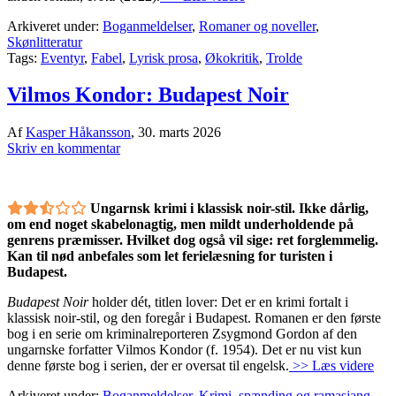
Arkiveret under:
Boganmeldelser
,
Romaner og noveller
,
Skønlitteratur
Tags:
Eventyr
,
Fabel
,
Lyrisk prosa
,
Økokritik
,
Trolde
Vilmos Kondor: Budapest Noir
Af
Kasper Håkansson
,
30. marts 2026
Skriv en kommentar
Ungarnsk krimi i klassisk noir-stil. Ikke dårlig,
om end noget skabelonagtig, men mildt underholdende på
genrens præmisser. Hvilket dog også vil sige: ret forglemmelig.
Kan til nød anbefales som let ferielæsning for turisten i
Budapest.
Budapest Noir
holder dét, titlen lover: Det er en krimi fortalt i
klassisk noir-stil, og den foregår i Budapest. Romanen er den første
bog i en serie om kriminalreporteren Zsygmond Gordon af den
ungarnske forfatter Vilmos Kondor (f. 1954). Det er nu vist kun
denne første bog i serien, der er oversat til engelsk.
>> Læs videre
Arkiveret under:
Boganmeldelser
,
Krimi, spænding og ramasjang
,