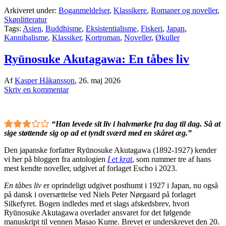
Arkiveret under:
Boganmeldelser
,
Klassikere
,
Romaner og noveller
,
Skønlitteratur
Tags:
Asien
,
Buddhisme
,
Eksistentialisme
,
Fiskeri
,
Japan
,
Kannibalisme
,
Klassiker
,
Kortroman
,
Noveller
,
Økuller
Ryūnosuke Akutagawa: En tåbes liv
Af
Kasper Håkansson
,
26. maj 2026
Skriv en kommentar
“Han levede sit liv i halvmørke fra dag til dag. Så at
sige støttende sig op ad et tyndt sværd med en skåret æg.”
Den japanske forfatter Ryūnosuke Akutagawa (1892-1927) kender
vi her på bloggen fra antologien
I et krat
, som rummer tre af hans
mest kendte noveller, udgivet af forlaget Escho i 2023.
En tåbes liv
er oprindeligt udgivet posthumt i 1927 i Japan, nu også
på dansk i oversættelse ved Niels Peter Nørgaard på forlaget
Silkefyret. Bogen indledes med et slags afskedsbrev, hvori
Ryūnosuke Akutagawa overlader ansvaret for det følgende
manuskript til vennen Masao Kume. Brevet er underskrevet den 20.