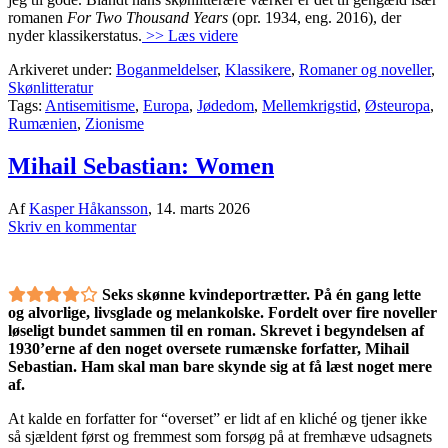
romanen
For Two Thousand Years
(opr. 1934, eng. 2016), der
nyder klassikerstatus.
>> Læs videre
Arkiveret under:
Boganmeldelser
,
Klassikere
,
Romaner og noveller
,
Skønlitteratur
Tags:
Antisemitisme
,
Europa
,
Jødedom
,
Mellemkrigstid
,
Østeuropa
,
Rumænien
,
Zionisme
Mihail Sebastian: Women
Af
Kasper Håkansson
,
14. marts 2026
Skriv en kommentar
Seks skønne kvindeportrætter. På én gang lette
og alvorlige, livsglade og melankolske. Fordelt over fire noveller
løseligt bundet sammen til en roman. Skrevet i begyndelsen af
1930’erne af den noget oversete rumænske forfatter, Mihail
Sebastian. Ham skal man bare skynde sig at få læst noget mere
af.
At kalde en forfatter for “overset” er lidt af en kliché og tjener ikke
så sjældent først og fremmest som forsøg på at fremhæve udsagnets