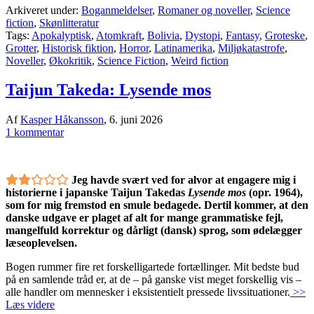
Arkiveret under:
Boganmeldelser
,
Romaner og noveller
,
Science
fiction
,
Skønlitteratur
Tags:
Apokalyptisk
,
Atomkraft
,
Bolivia
,
Dystopi
,
Fantasy
,
Groteske
,
Grotter
,
Historisk fiktion
,
Horror
,
Latinamerika
,
Miljøkatastrofe
,
Noveller
,
Økokritik
,
Science Fiction
,
Weird fiction
Taijun Takeda: Lysende mos
Af
Kasper Håkansson
,
6. juni 2026
1 kommentar
Jeg havde svært ved for alvor at engagere mig i
historierne i japanske Taijun Takedas
Lysende mos
(opr. 1964),
som for mig fremstod en smule bedagede. Dertil kommer, at den
danske udgave er plaget af alt for mange grammatiske fejl,
mangelfuld korrektur og dårligt (dansk) sprog, som ødelægger
læseoplevelsen.
Bogen rummer fire ret forskelligartede fortællinger. Mit bedste bud
på en samlende tråd er, at de – på ganske vist meget forskellig vis –
alle handler om mennesker i eksistentielt pressede livssituationer.
>>
Læs videre