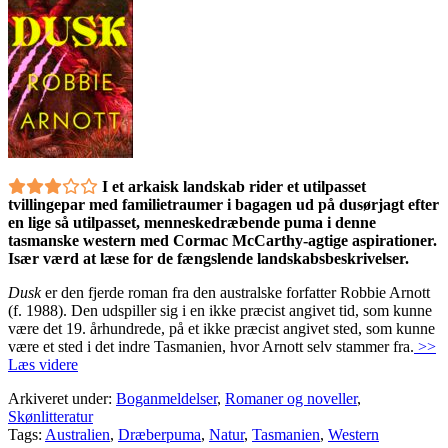
I et arkaisk landskab rider et utilpasset
tvillingepar med familietraumer i bagagen ud på dusørjagt efter
en lige så utilpasset, menneskedræbende puma i denne
tasmanske western med Cormac McCarthy-agtige aspirationer.
Især værd at læse for de fængslende landskabsbeskrivelser.
Dusk
er den fjerde roman fra den australske forfatter Robbie Arnott
(f. 1988). Den udspiller sig i en ikke præcist angivet tid, som kunne
være det 19. århundrede, på et ikke præcist angivet sted, som kunne
være et sted i det indre Tasmanien, hvor Arnott selv stammer fra.
>>
Læs videre
Arkiveret under:
Boganmeldelser
,
Romaner og noveller
,
Skønlitteratur
Tags:
Australien
,
Dræberpuma
,
Natur
,
Tasmanien
,
Western