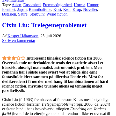
Skønlitteratur
Tags:
Asien
,
Ensomhed
,
Fremmedgjorthed
,
Horror
,
Humor
,
Identitet
,
Japan
,
Kannibalisme
,
Kost
,
Køn
,
Krop
,
Noveller
,
Østasien
,
Satire
,
Storbyliv
,
Weird fiction
Cixin Liu: Trelegemeproblemet
Af
Kasper Håkansson
,
25. juli 2026
Skriv en kommentar
Interessant kinesisk science fiction fra 2006.
Overraskende underholdende trods det nørdede afsæt i et
klassisk, uløseligt matematisk-astronomisk problem. Men
romanen har i sidste ende svært ved at binde sine egne
fantasifulde ideer sammen på tilfredsstillende vis. Mest for
dedikerede sci-fi-nørder med hang til kombinationen af hård
science fiction, mystiske truende aliens og temmelig meget
partikelfysik.
Cixin Liu (f. 1963) fremhæves af flere som Kinas mest betydelige
science fiction-forfatter.
Trelegemeproblemet
(opr. 2006, da. 2024)
er første bind i hans hovedværk, trilogien
Erindring om Jordens
fortid
(hvoraf de to efterfølgende bind – endnu – ikke er oversat til