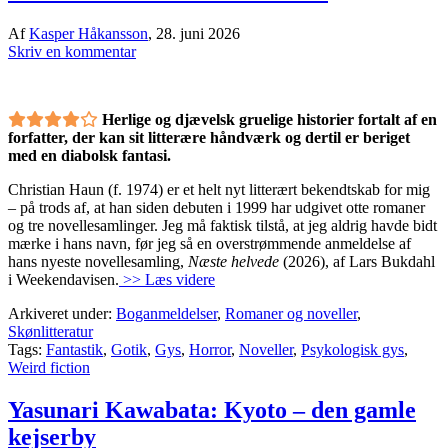
Af
Kasper Håkansson
,
28. juni 2026
Skriv en kommentar
Herlige og djævelsk gruelige historier fortalt af en
forfatter, der kan sit litterære håndværk og dertil er beriget
med en diabolsk fantasi.
Christian Haun (f. 1974) er et helt nyt litterært bekendtskab for mig
– på trods af, at han siden debuten i 1999 har udgivet otte romaner
og tre novellesamlinger. Jeg må faktisk tilstå, at jeg aldrig havde bidt
mærke i hans navn, før jeg så en overstrømmende anmeldelse af
hans nyeste novellesamling,
Næste helvede
(2026), af Lars Bukdahl
i Weekendavisen.
>> Læs videre
Arkiveret under:
Boganmeldelser
,
Romaner og noveller
,
Skønlitteratur
Tags:
Fantastik
,
Gotik
,
Gys
,
Horror
,
Noveller
,
Psykologisk gys
,
Weird fiction
Yasunari Kawabata: Kyoto – den gamle
kejserby