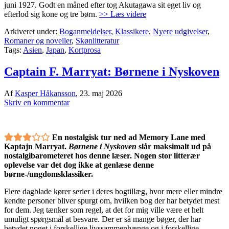
juni 1927. Godt en måned efter tog Akutagawa sit eget liv og
efterlod sig kone og tre børn.
>> Læs videre
Arkiveret under:
Boganmeldelser
,
Klassikere
,
Nyere udgivelser
,
Romaner og noveller
,
Skønlitteratur
Tags:
Asien
,
Japan
,
Kortprosa
Captain F. Marryat: Børnene i Nyskoven
Af
Kasper Håkansson
,
23. maj 2026
Skriv en kommentar
En nostalgisk tur ned ad Memory Lane med
Kaptajn Marryat.
Børnene i Nyskoven
slår maksimalt ud på
nostalgibarometeret hos denne læser. Nogen stor litterær
oplevelse var det dog ikke at genlæse denne
børne-/ungdomsklassiker.
Flere dagblade kører serier i deres bogtillæg, hvor mere eller mindre
kendte personer bliver spurgt om, hvilken bog der har betydet mest
for dem. Jeg tænker som regel, at det for mig ville være et helt
umuligt spørgsmål at besvare. Der er så mange bøger, der har
betydet noget i forskellige livssammenhænge og i forskellige