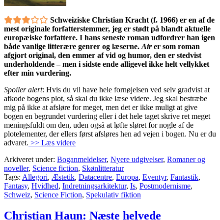
Schweiziske Christian Kracht (f. 1966) er en af de
mest originale forfatterstemmer, jeg er stødt på blandt aktuelle
europæiske forfattere. I hans seneste roman udfordrer han igen
både vanlige litterære genrer og læserne.
Air
er som roman
afgjort original, den emmer af vid og humor, den er stedvist
underholdende – men i sidste ende alligevel ikke helt vellykket
efter min vurdering.
Spoiler alert
: Hvis du vil have hele fornøjelsen ved selv gradvist at
afkode bogens plot, så skal du ikke læse videre. Jeg skal bestræbe
mig på ikke at afsløre for meget, men det er ikke muligt at give
bogen en begrundet vurdering eller i det hele taget skrive ret meget
meningsfuldt om den, uden også at løfte sløret for nogle af de
plotelementer, der ellers først afsløres hen ad vejen i bogen. Nu er du
advaret.
>> Læs videre
Arkiveret under:
Boganmeldelser
,
Nyere udgivelser
,
Romaner og
noveller
,
Science fiction
,
Skønlitteratur
Tags:
Allegori
,
Æstetik
,
Datacentre
,
Europa
,
Eventyr
,
Fantastik
,
Fantasy
,
Hvidhed
,
Indretningsarkitektur
,
Is
,
Postmodernisme
,
Schweiz
,
Science Fiction
,
Spekulativ fiktion
Christian Haun: Næste helvede