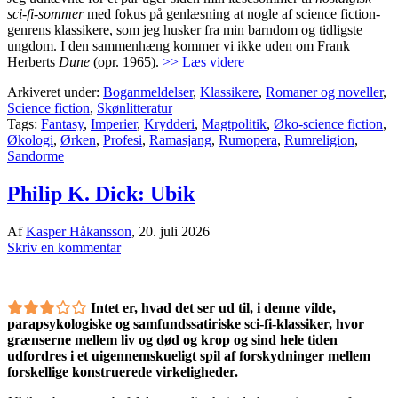
sci-fi-sommer
med fokus på genlæsning at nogle af science fiction-
genrens klassikere, som jeg husker fra min barndom og tidligste
ungdom. I den sammenhæng kommer vi ikke uden om Frank
Herberts
Dune
(opr. 1965).
>> Læs videre
Arkiveret under:
Boganmeldelser
,
Klassikere
,
Romaner og noveller
,
Science fiction
,
Skønlitteratur
Tags:
Fantasy
,
Imperier
,
Krydderi
,
Magtpolitik
,
Øko-science fiction
,
Økologi
,
Ørken
,
Profesi
,
Ramasjang
,
Rumopera
,
Rumreligion
,
Sandorme
Philip K. Dick: Ubik
Af
Kasper Håkansson
,
20. juli 2026
Skriv en kommentar
Intet er, hvad det ser ud til, i denne vilde,
parapsykologiske og samfundssatiriske sci-fi-klassiker, hvor
grænserne mellem liv og død og krop og sind hele tiden
udfordres i et uigennemskueligt spil af forskydninger mellem
forskellige konstruerede virkeligheder.