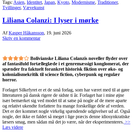
Tags:
Asien
,
Identitet
,
Japan
,
Kyoto
,
Modernisme
,
Traditioner
,
Tvillinger
,
Vævekunst
Liliana Colanzi: I lyser i mørke
Af
Kasper Håkansson
,
19. juni 2026
Skriv en kommentar
Bolivianske Liliana Colanzis noveller flyder over
af fantasifuld fortælleglæde i et genremæssigt konglomerat, der
spænder fra faktuelt forankret historisk fiktion over øko- og
kolonialismekritik til science fiction, cyberpunk og regulær
horror.
Forlaget Silkefyret er et de små forlag, som har været med til at gøre
litteraturen på dansk rigere de sidste ti år. Forlaget har i mine øjne
især bemærket sig ved modet til at satse på nogle af de mere aparte
og relativt ukendte forfattere fra mange forskellige dele af verden.
Det er der kommet nogle virkelig spændende udgivelser ud af. Også
nogle, der ikke er faldet så meget i lige præcis denne idiosynkratiske
læsers smag, men sådan må det jo være, når der eksperimenteres.
>>
Læs videre