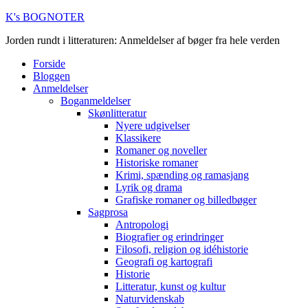
K's BOGNOTER
Jorden rundt i litteraturen: Anmeldelser af bøger fra hele verden
Forside
Bloggen
Anmeldelser
Boganmeldelser
Skønlitteratur
Nyere udgivelser
Klassikere
Romaner og noveller
Historiske romaner
Krimi, spænding og ramasjang
Lyrik og drama
Grafiske romaner og billedbøger
Sagprosa
Antropologi
Biografier og erindringer
Filosofi, religion og idéhistorie
Geografi og kartografi
Historie
Litteratur, kunst og kultur
Naturvidenskab