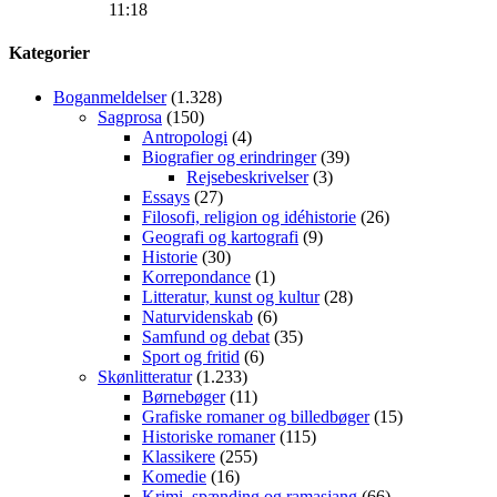
11:18
Kategorier
Boganmeldelser
(1.328)
Sagprosa
(150)
Antropologi
(4)
Biografier og erindringer
(39)
Rejsebeskrivelser
(3)
Essays
(27)
Filosofi, religion og idéhistorie
(26)
Geografi og kartografi
(9)
Historie
(30)
Korrepondance
(1)
Litteratur, kunst og kultur
(28)
Naturvidenskab
(6)
Samfund og debat
(35)
Sport og fritid
(6)
Skønlitteratur
(1.233)
Børnebøger
(11)
Grafiske romaner og billedbøger
(15)
Historiske romaner
(115)
Klassikere
(255)
Komedie
(16)
Krimi, spænding og ramasjang
(66)