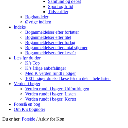
Samfund og debat
Sport og fritid
Tidsskrifter
Boghandeler
Øvrige indlæg
Indeks
Boganmeldelser efter forfatter
Boganmeldelser efter titel
Boganmeldelser efter forlag
Boganmeldelser efter antal stjerner
Boganmeldelser efter læseår
Læs før du dør
K’s Top
K’s årlige anbefalinger
Med K verden rundt i bøger
1001 bøger du skal læse før du dør – hele listen
Verden i bøger
Verden rundt i bøger: Udfordringen
Verden rundt i bøger: Listen
Verden rundt i bøger: Kortet
Foreslå en bog
Om K’s bognoter
Du er her:
Forside
/
Arkiv for Køn