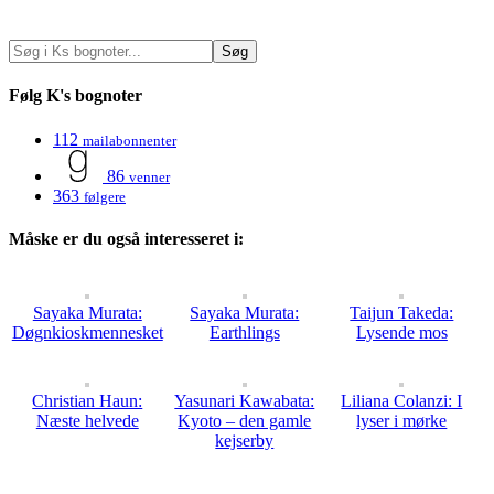
Følg K's bognoter
112
mailabonnenter
86
venner
363
følgere
Måske er du også interesseret i:
Sayaka Murata:
Sayaka Murata:
Taijun Takeda:
Døgnkioskmennesket
Earthlings
Lysende mos
Christian Haun:
Yasunari Kawabata:
Liliana Colanzi: I
Næste helvede
Kyoto – den gamle
lyser i mørke
kejserby