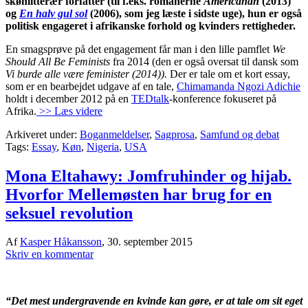
skønlitterær forfatter (til f.eks. romanerne
Americanah
(2013)
og
En halv gul sol
(2006), som jeg læste i sidste uge), hun er også
politisk engageret i afrikanske forhold og kvinders rettigheder.
En smagsprøve på det engagement får man i den lille pamflet
We
Should All Be Feminists
fra 2014 (den er også oversat til dansk som
Vi burde alle være feminister (2014)).
Der er tale om et kort essay,
som er en bearbejdet udgave af en tale,
Chimamanda Ngozi Adichie
holdt i december 2012 på en
TEDtalk
-konference fokuseret på
Afrika.
>> Læs videre
Arkiveret under:
Boganmeldelser
,
Sagprosa
,
Samfund og debat
Tags:
Essay
,
Køn
,
Nigeria
,
USA
Mona Eltahawy: Jomfruhinder og hijab.
Hvorfor Mellemøsten har brug for en
seksuel revolution
Af
Kasper Håkansson
,
30. september 2015
Skriv en kommentar
“Det mest undergravende en kvinde kan gøre, er at tale om sit eget