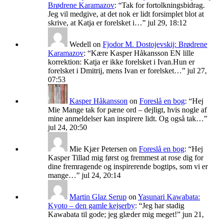
Brødrene Karamazov
: “
Tak for fortolkningsbidrag.
Jeg vil medgive, at det nok er lidt forsimplet blot at
skrive, at Katja er forelsket i…
”
jul 29, 18:12
Wedell
on
Fjodor M. Dostojevskij: Brødrene
Karamazov
: “
Kære Kasper Håkansson EN lille
korrektion: Katja er ikke forelsket i Ivan.Hun er
forelsket i Dmitrij, mens Ivan er forelsket…
”
jul 27,
07:53
Kasper Håkansson
on
Foreslå en bog
: “
Hej
Mie Mange tak for pæne ord – dejligt, hvis nogle af
mine anmeldelser kan inspirere lidt. Og også tak…
”
jul 24, 20:50
Mie Kjær Petersen
on
Foreslå en bog
: “
Hej
Kasper Tillad mig først og fremmest at rose dig for
dine fremragende og inspirerende bogtips, som vi er
mange…
”
jul 24, 20:14
Martin Glaz Serup
on
Yasunari Kawabata:
Kyoto – den gamle kejserby
: “
Jeg har stadig
Kawabata til gode; jeg glæder mig meget!
”
jun 21,