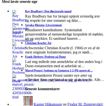
Mest læste seneste uge
Ray Bradbury: Den illustrerede mand
Ray Bradbury har for længst optjent uvisnelig ære
og respekt for sine romaner og ikke…
Sayaka Murata: Livsceremoni
Ritualiseret kannibalisme. Systematisk
genanvendelse af menneskelige kropsdele til møbler,
tøj og smykker. Et samfund baseret…
Christian Kracht: Air
Schweiziske Christian Kracht (f. 1966) er en af de
mest originale forfatterstemmer, jeg er stødt…
Frank Herbert: Profeten på Dune
Lad mig indlede min anmeldelse af den anden bog i
Dune-romanserien med at anbefale at…
Marcel Proust: Sodoma og Gomorra 1-2 (På sporet af…
Sjæle-botanikeren Proust samler nye arter og
udforsker flere aspekter af nogle af de kendte. Alle…
Seneste kommentarer
Kasper Håkansson
on
Fjodor M. Dostojevskij: