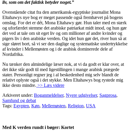
liv, som om det faktisk betyder noget.”
Ovenstående citat fra den amerikansk-egyptiske journalist Mona
Eltahawys nye bog er meget passende også fremhævet på bogens
omslag. For det er dét, Mona Eltahawy gør. Hun taler med en stærk
og uforfærdet stemme det arabiske patriarkat midt imod, og hun gør
det ved at tale om sit eget liv og om millioner af andre kvinder og
pigers liv i den arabiske verden. Og idet hun gør det, river hun så at
sige sløret bort, så vi ser den daglige og systematiske undertrykkelse
af kvinder i Mellemøsten og i de arabisk dominerede dele af
Nordafrika.
Nu tænker den almindelige læser nok, at vi da godt er klar over, at
det ikke står godt til med ligestillingen i mange arabisk prægede
stater. Personligt regner jeg i al beskedenhed mig selv blandt de
relativt oplyste også i det stykke. Men Eltahawys bog rystede mig
ikke desto mindre.
>> Læs videre
Arkiveret under:
Boganmeldelser
,
Nyere udgivelser
,
Sagprosa
,
Samfund og debat
Tags:
Egypten
,
Køn
,
Mellemøsten
,
Religion
,
USA
Med K verden rundt i bøger: Kortet