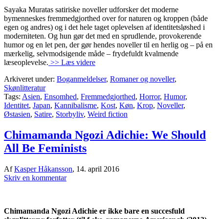
Sayaka Muratas satiriske noveller udforsker det moderne
bymenneskes fremmedgjorthed over for naturen og kroppen (både
egen og andres) og i det hele taget oplevelsen af identitetsløshed i
moderniteten. Og hun gør det med en sprudlende, provokerende
humor og en let pen, der gør hendes noveller til en herlig og – på en
mærkelig, selvmodsigende måde – frydefuldt kvalmende
læseoplevelse.
>> Læs videre
Arkiveret under:
Boganmeldelser
,
Romaner og noveller
,
Skønlitteratur
Tags:
Asien
,
Ensomhed
,
Fremmedgjorthed
,
Horror
,
Humor
,
Identitet
,
Japan
,
Kannibalisme
,
Kost
,
Køn
,
Krop
,
Noveller
,
Østasien
,
Satire
,
Storbyliv
,
Weird fiction
Chimamanda Ngozi Adichie: We Should
All Be Feminists
Af
Kasper Håkansson
,
14. april 2016
Skriv en kommentar
Chimamanda Ngozi Adichie er ikke bare en succesfuld