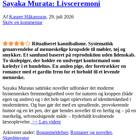
Sayaka Murata: Livsceremoni
Af
Kasper Håkansson
,
29. juli 2026
Skriv en kommentar
Ritualiseret kannibalisme. Systematisk
genanvendelse af menneskelige kropsdele til møbler, tøj og
smykker. Et samfund baseret på reproduktion uden lidenskab.
To skolepiger, der holder en undveget kontormand som
kæledyr i et hundehus. En anden pige, der foretrækker en
romance med et gardin frem for et forhold til et levende
menneske.
Sayaka Muratas satiriske noveller udforsker det moderne
bymenneskes fremmedgjorthed over for naturen og kroppen (både
egen og andres) og i det hele taget oplevelsen af identitetsløshed i
moderniteten. Og hun gør det med en sprudlende, provokerende
humor og en let pen, der gør hendes noveller til en herlig og – på en
mærkelig, selvmodsigende måde – frydefuldt kvalmende
læseoplevelse.
>> Læs videre
Arkiveret under:
Boganmeldelser
,
Romaner og noveller
,
Skønlitteratur