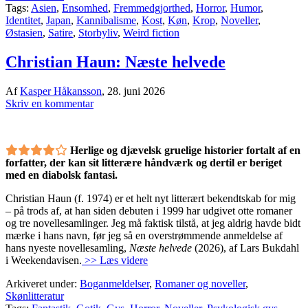
Tags:
Asien
,
Ensomhed
,
Fremmedgjorthed
,
Horror
,
Humor
,
Identitet
,
Japan
,
Kannibalisme
,
Kost
,
Køn
,
Krop
,
Noveller
,
Østasien
,
Satire
,
Storbyliv
,
Weird fiction
Christian Haun: Næste helvede
Af
Kasper Håkansson
,
28. juni 2026
Skriv en kommentar
Herlige og djævelsk gruelige historier fortalt af en
forfatter, der kan sit litterære håndværk og dertil er beriget
med en diabolsk fantasi.
Christian Haun (f. 1974) er et helt nyt litterært bekendtskab for mig
– på trods af, at han siden debuten i 1999 har udgivet otte romaner
og tre novellesamlinger. Jeg må faktisk tilstå, at jeg aldrig havde bidt
mærke i hans navn, før jeg så en overstrømmende anmeldelse af
hans nyeste novellesamling,
Næste helvede
(2026), af Lars Bukdahl
i Weekendavisen.
>> Læs videre
Arkiveret under:
Boganmeldelser
,
Romaner og noveller
,
Skønlitteratur