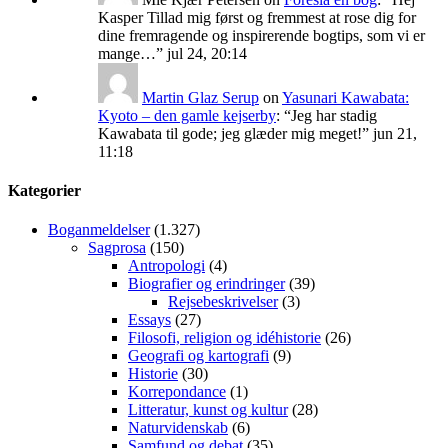
Kasper Tillad mig først og fremmest at rose dig for
dine fremragende og inspirerende bogtips, som vi er
mange…
”
jul 24, 20:14
Martin Glaz Serup
on
Yasunari Kawabata:
Kyoto – den gamle kejserby
: “
Jeg har stadig
Kawabata til gode; jeg glæder mig meget!
”
jun 21,
11:18
Kategorier
Boganmeldelser
(1.327)
Sagprosa
(150)
Antropologi
(4)
Biografier og erindringer
(39)
Rejsebeskrivelser
(3)
Essays
(27)
Filosofi, religion og idéhistorie
(26)
Geografi og kartografi
(9)
Historie
(30)
Korrepondance
(1)
Litteratur, kunst og kultur
(28)
Naturvidenskab
(6)
Samfund og debat
(35)