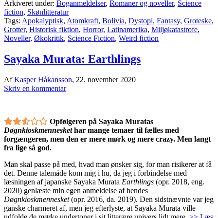
Arkiveret under:
Boganmeldelser
,
Romaner og noveller
,
Science
fiction
,
Skønlitteratur
Tags:
Apokalyptisk
,
Atomkraft
,
Bolivia
,
Dystopi
,
Fantasy
,
Groteske
,
Grotter
,
Historisk fiktion
,
Horror
,
Latinamerika
,
Miljøkatastrofe
,
Noveller
,
Økokritik
,
Science Fiction
,
Weird fiction
Sayaka Murata: Earthlings
Af
Kasper Håkansson
,
22. november 2020
Skriv en kommentar
Opfølgeren på Sayaka Muratas
Døgnkioskmennesket
har mange temaer til fælles med
forgængeren, men den er mere mørk og mere crazy. Men langt
fra lige så god.
Man skal passe på med, hvad man ønsker sig, for man risikerer at få
det. Denne talemåde kom mig i hu, da jeg i forbindelse med
læsningen af japanske Sayaka Murata
Earthlings
(opr. 2018, eng.
2020) genlæste min egen anmeldelse af hendes
Døgnkioskmennesket
(opr. 2016, da. 2019). Den sidstnævnte var jeg
ganske charmeret af, men jeg efterlyste, at Sayaka Murata ville
udfolde de mørke undertoner i sit litterære univers lidt mere.
>> Læs