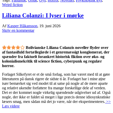
Tags:
Fantastik
,
Gotik
,
Gys
,
Horror
,
Noveller
,
Psykologisk gys
,
Weird fiction
Liliana Colanzi: I lyser i mørke
Af
Kasper Håkansson
,
19. juni 2026
Skriv en kommentar
Bolivianske Liliana Colanzis noveller flyder over
af fantasifuld fortælleglæde i et genremæssigt konglomerat, der
spænder fra faktuelt forankret historisk fiktion over øko- og
kolonialismekritik til science fiction, cyberpunk og regulær
horror.
Forlaget Silkefyret er et de små forlag, som har været med til at gøre
litteraturen på dansk rigere de sidste ti år. Forlaget har i mine øjne
især bemærket sig ved modet til at satse på nogle af de mere aparte
og relativt ukendte forfattere fra mange forskellige dele af verden.
Det er der kommet nogle virkelig spændende udgivelser ud af. Også
nogle, der ikke er faldet så meget i lige præcis denne idiosynkratiske
læsers smag, men sådan må det jo være, når der eksperimenteres.
>>
Læs videre