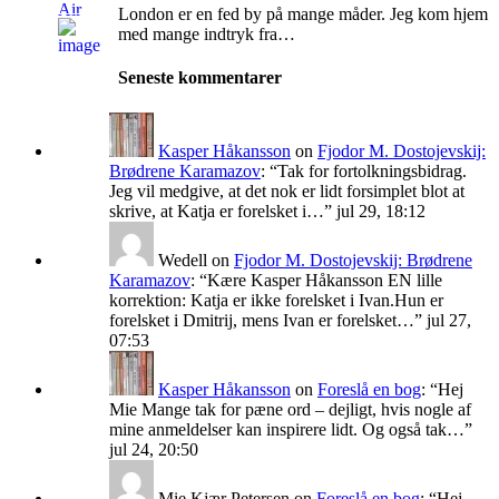
London er en fed by på mange måder. Jeg kom hjem
med mange indtryk fra…
Seneste kommentarer
Kasper Håkansson
on
Fjodor M. Dostojevskij:
Brødrene Karamazov
: “
Tak for fortolkningsbidrag.
Jeg vil medgive, at det nok er lidt forsimplet blot at
skrive, at Katja er forelsket i…
”
jul 29, 18:12
Wedell
on
Fjodor M. Dostojevskij: Brødrene
Karamazov
: “
Kære Kasper Håkansson EN lille
korrektion: Katja er ikke forelsket i Ivan.Hun er
forelsket i Dmitrij, mens Ivan er forelsket…
”
jul 27,
07:53
Kasper Håkansson
on
Foreslå en bog
: “
Hej
Mie Mange tak for pæne ord – dejligt, hvis nogle af
mine anmeldelser kan inspirere lidt. Og også tak…
”
jul 24, 20:50
Mie Kjær Petersen
on
Foreslå en bog
: “
Hej