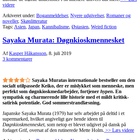
videre
Arkiveret under:
Boganmeldelser
,
Nyere udgivelser
,
Romaner og
noveller
,
Skønlitteratur
Tags:
Asien
,
Japan
,
Kannibalisme
,
Østasien
,
Weird fiction
Sayaka Murata: Døgnkioskmennesket
Af
Kasper Håkansson
,
8. juli 2019
3 kommentarer
Sayaka Muratas internationale bestseller om den
socialt utilpassede Keiko, der er mislykket som menneske, men
perfekt som døgnkioskmedarbejder, fortjener
hypen
. En
sympatisk og charmerende lille historie med et mildt kritisk-
satirisk potentiale. God sommerstrandlæsning.
Japanske Sayaka Murata (1979) har selv arbejdet på deltid i et
supermarked, hvilket angiveligt gav hende ideen til
Døgnkioskmennesket
, som netop er blevet udgivet på dansk på
forlaget Grif, oversat af den rutinerede Mette Holm.
>> Læs videre