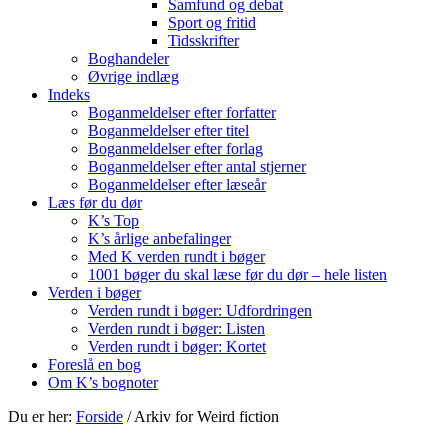
Samfund og debat
Sport og fritid
Tidsskrifter
Boghandeler
Øvrige indlæg
Indeks
Boganmeldelser efter forfatter
Boganmeldelser efter titel
Boganmeldelser efter forlag
Boganmeldelser efter antal stjerner
Boganmeldelser efter læseår
Læs før du dør
K’s Top
K’s årlige anbefalinger
Med K verden rundt i bøger
1001 bøger du skal læse før du dør – hele listen
Verden i bøger
Verden rundt i bøger: Udfordringen
Verden rundt i bøger: Listen
Verden rundt i bøger: Kortet
Foreslå en bog
Om K’s bognoter
Du er her:
Forside
/
Arkiv for Weird fiction