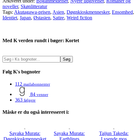
Arkiveret under:
Boganmeldelser
,
Nyere udgivelser
,
Romaner og
noveller
,
Skønlitteratur
Tags:
Akutagawa-prisen
,
Asien
,
Døgnkioskmennesker
,
Ensomhed
,
Identiet
,
Japan
,
Østasien
,
Satire
,
Weird fiction
Med K verden rundt i bøger: Kortet
Følg K's bognoter
112
mailabonnenter
84
venner
363
følgere
Måske er du også interesseret i:
Sayaka Murata:
Sayaka Murata:
Taijun Takeda:
Døgnkioskmennesket
Earthlings
Lysende mos