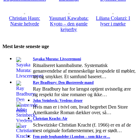
Christian Haun:
Yasunari Kawabata:
Liliana Colanzi: I
Næste helvede
Kyoto – den gamle
lyser i mørke
kejserby
Mest læste seneste uge
Sayaka Murata: Livsceremoni
Ritualiseret kannibalisme. Systematisk
genanvendelse af menneskelige kropsdele til møbler,
tøj og smykker. Et samfund baseret…
Ray Bradbury: Den illustrerede mand
Ray Bradbury har for længst optjent uvisnelig ære
og respekt for sine romaner og ikke…
John Steinbeck: Vredens druer
Hvis man er i tvivl om, hvad begrebet Den Store
Amerikanske Roman dækker over, så…
Christian Kracht: Air
Schweiziske Christian Kracht (f. 1966) er en af de
mest originale forfatterstemmer, jeg er stødt…
Fem gode boghandeler i London – som ikke er…