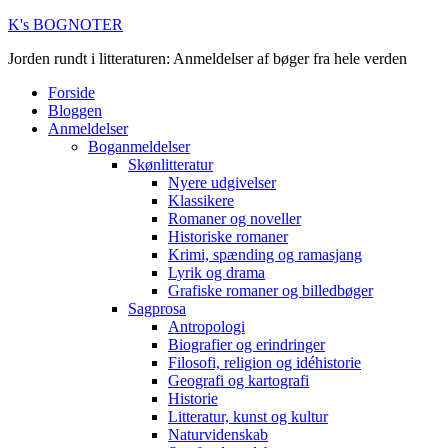
K's BOGNOTER
Jorden rundt i litteraturen: Anmeldelser af bøger fra hele verden
Forside
Bloggen
Anmeldelser
Boganmeldelser
Skønlitteratur
Nyere udgivelser
Klassikere
Romaner og noveller
Historiske romaner
Krimi, spænding og ramasjang
Lyrik og drama
Grafiske romaner og billedbøger
Sagprosa
Antropologi
Biografier og erindringer
Filosofi, religion og idéhistorie
Geografi og kartografi
Historie
Litteratur, kunst og kultur
Naturvidenskab