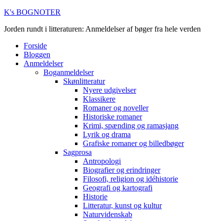
K's BOGNOTER
Jorden rundt i litteraturen: Anmeldelser af bøger fra hele verden
Forside
Bloggen
Anmeldelser
Boganmeldelser
Skønlitteratur
Nyere udgivelser
Klassikere
Romaner og noveller
Historiske romaner
Krimi, spænding og ramasjang
Lyrik og drama
Grafiske romaner og billedbøger
Sagprosa
Antropologi
Biografier og erindringer
Filosofi, religion og idéhistorie
Geografi og kartografi
Historie
Litteratur, kunst og kultur
Naturvidenskab