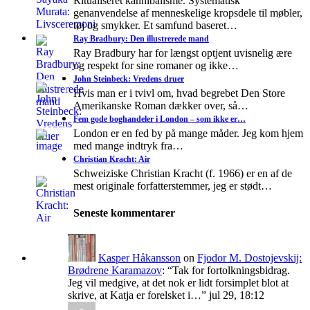
Ritualiseret kannibalisme. Systematisk
genanvendelse af menneskelige kropsdele til møbler,
tøj og smykker. Et samfund baseret…
Ray Bradbury: Den illustrerede mand
Ray Bradbury har for længst optjent uvisnelig ære
og respekt for sine romaner og ikke…
John Steinbeck: Vredens druer
Hvis man er i tvivl om, hvad begrebet Den Store
Amerikanske Roman dækker over, så…
Fem gode boghandeler i London – som ikke er…
London er en fed by på mange måder. Jeg kom hjem
med mange indtryk fra…
Christian Kracht: Air
Schweiziske Christian Kracht (f. 1966) er en af de
mest originale forfatterstemmer, jeg er stødt…
Seneste kommentarer
Kasper Håkansson
on
Fjodor M. Dostojevskij:
Brødrene Karamazov
: “
Tak for fortolkningsbidrag.
Jeg vil medgive, at det nok er lidt forsimplet blot at
skrive, at Katja er forelsket i…
”
jul 29, 18:12