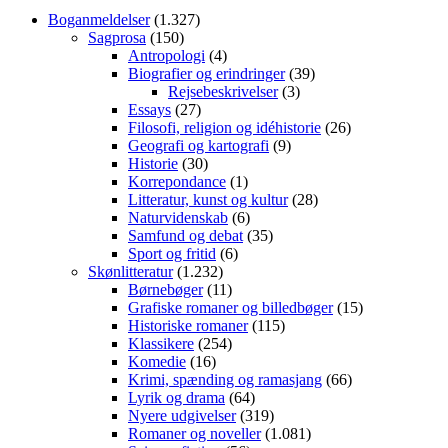
Boganmeldelser
(1.327)
Sagprosa
(150)
Antropologi
(4)
Biografier og erindringer
(39)
Rejsebeskrivelser
(3)
Essays
(27)
Filosofi, religion og idéhistorie
(26)
Geografi og kartografi
(9)
Historie
(30)
Korrepondance
(1)
Litteratur, kunst og kultur
(28)
Naturvidenskab
(6)
Samfund og debat
(35)
Sport og fritid
(6)
Skønlitteratur
(1.232)
Børnebøger
(11)
Grafiske romaner og billedbøger
(15)
Historiske romaner
(115)
Klassikere
(254)
Komedie
(16)
Krimi, spænding og ramasjang
(66)
Lyrik og drama
(64)
Nyere udgivelser
(319)
Romaner og noveller
(1.081)