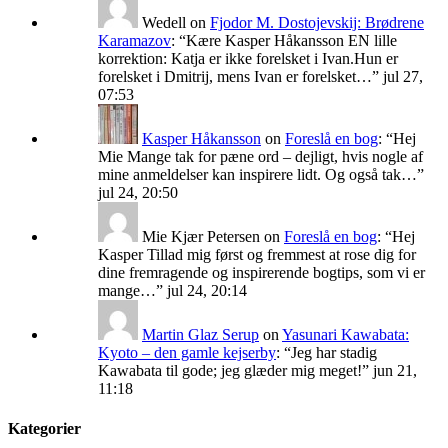
Wedell
on
Fjodor M. Dostojevskij: Brødrene
Karamazov
: “
Kære Kasper Håkansson EN lille
korrektion: Katja er ikke forelsket i Ivan.Hun er
forelsket i Dmitrij, mens Ivan er forelsket…
”
jul 27,
07:53
Kasper Håkansson
on
Foreslå en bog
: “
Hej
Mie Mange tak for pæne ord – dejligt, hvis nogle af
mine anmeldelser kan inspirere lidt. Og også tak…
”
jul 24, 20:50
Mie Kjær Petersen
on
Foreslå en bog
: “
Hej
Kasper Tillad mig først og fremmest at rose dig for
dine fremragende og inspirerende bogtips, som vi er
mange…
”
jul 24, 20:14
Martin Glaz Serup
on
Yasunari Kawabata:
Kyoto – den gamle kejserby
: “
Jeg har stadig
Kawabata til gode; jeg glæder mig meget!
”
jun 21,
11:18
Kategorier