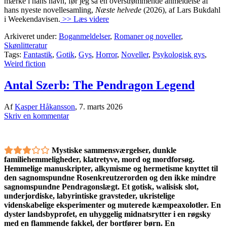
mærke i hans navn, før jeg så en overstrømmende anmeldelse af
hans nyeste novellesamling,
Næste helvede
(2026), af Lars Bukdahl
i Weekendavisen.
>> Læs videre
Arkiveret under:
Boganmeldelser
,
Romaner og noveller
,
Skønlitteratur
Tags:
Fantastik
,
Gotik
,
Gys
,
Horror
,
Noveller
,
Psykologisk gys
,
Weird fiction
Antal Szerb: The Pendragon Legend
Af
Kasper Håkansson
,
7. marts 2026
Skriv en kommentar
Mystiske sammensværgelser, dunkle
familiehemmeligheder, klatretyve, mord og mordforsøg.
Hemmelige manuskripter, alkymisme og hermetisme knyttet til
den sagnomspundne Rosenkreutzerorden og den ikke mindre
sagnomspundne Pendragonslægt. Et gotisk, walisisk slot,
underjordiske, labyrintiske gravsteder, ukristelige
videnskabelige eksperimenter og muterede kæmpeaxolotler. En
dyster landsbyprofet, en uhyggelig midnatsrytter i en røgsky
med en flammende fakkel, der bortfører børn. En