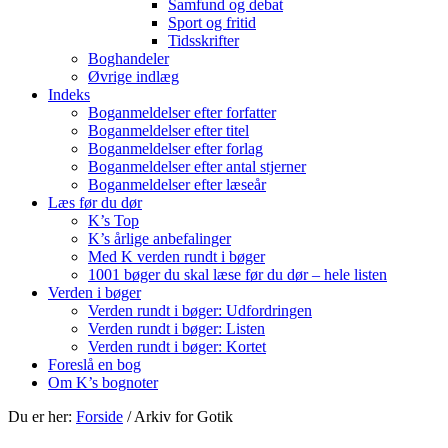
Samfund og debat
Sport og fritid
Tidsskrifter
Boghandeler
Øvrige indlæg
Indeks
Boganmeldelser efter forfatter
Boganmeldelser efter titel
Boganmeldelser efter forlag
Boganmeldelser efter antal stjerner
Boganmeldelser efter læseår
Læs før du dør
K’s Top
K’s årlige anbefalinger
Med K verden rundt i bøger
1001 bøger du skal læse før du dør – hele listen
Verden i bøger
Verden rundt i bøger: Udfordringen
Verden rundt i bøger: Listen
Verden rundt i bøger: Kortet
Foreslå en bog
Om K’s bognoter
Du er her:
Forside
/
Arkiv for Gotik