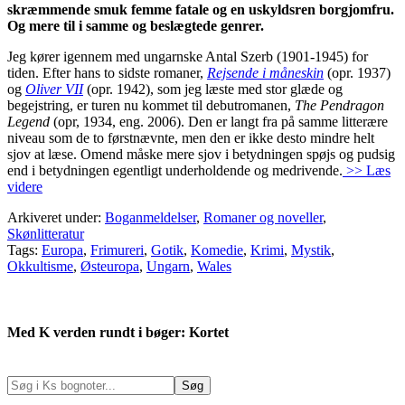
skræmmende smuk femme fatale og en uskyldsren borgjomfru.
Og mere til i samme og beslægtede genrer.
Jeg kører igennem med ungarnske Antal Szerb (1901-1945) for
tiden. Efter hans to sidste romaner,
Rejsende i måneskin
(opr. 1937)
og
Oliver VII
(opr. 1942), som jeg læste med stor glæde og
begejstring, er turen nu kommet til debutromanen,
The Pendragon
Legend
(opr, 1934, eng. 2006). Den er langt fra på samme litterære
niveau som de to førstnævnte, men den er ikke desto mindre helt
sjov at læse. Omend måske mere sjov i betydningen spøjs og pudsig
end i betydningen egentligt underholdende og medrivende.
>> Læs
videre
Arkiveret under:
Boganmeldelser
,
Romaner og noveller
,
Skønlitteratur
Tags:
Europa
,
Frimureri
,
Gotik
,
Komedie
,
Krimi
,
Mystik
,
Okkultisme
,
Østeuropa
,
Ungarn
,
Wales
Med K verden rundt i bøger: Kortet