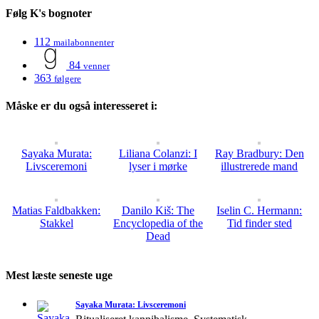
Følg K's bognoter
112
mailabonnenter
84
venner
363
følgere
Måske er du også interesseret i:
Sayaka Murata:
Liliana Colanzi: I
Ray Bradbury: Den
Livsceremoni
lyser i mørke
illustrerede mand
Matias Faldbakken:
Danilo Kiš: The
Iselin C. Hermann:
Stakkel
Encyclopedia of the
Tid finder sted
Dead
Mest læste seneste uge
Sayaka Murata: Livsceremoni