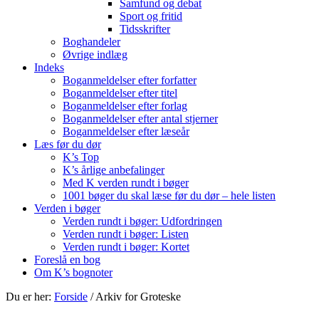
Samfund og debat
Sport og fritid
Tidsskrifter
Boghandeler
Øvrige indlæg
Indeks
Boganmeldelser efter forfatter
Boganmeldelser efter titel
Boganmeldelser efter forlag
Boganmeldelser efter antal stjerner
Boganmeldelser efter læseår
Læs før du dør
K’s Top
K’s årlige anbefalinger
Med K verden rundt i bøger
1001 bøger du skal læse før du dør – hele listen
Verden i bøger
Verden rundt i bøger: Udfordringen
Verden rundt i bøger: Listen
Verden rundt i bøger: Kortet
Foreslå en bog
Om K’s bognoter
Du er her:
Forside
/
Arkiv for Groteske