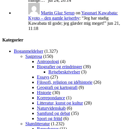
mange…
”
jul 24, 20:14
Martin Glaz Serup
on
Yasunari Kawabata:
Kyoto – den gamle kejserby
: “
Jeg har stadig
Kawabata til gode; jeg glæder mig meget!
”
jun 21,
11:18
Kategorier
Boganmeldelser
(1.327)
Sagprosa
(150)
Antropologi
(4)
Biografier og erindringer
(39)
Rejsebeskrivelser
(3)
Essays
(27)
Filosofi, religion og idéhistorie
(26)
Geografi og kartografi
(9)
Historie
(30)
Korrepondance
(1)
Litteratur, kunst og kultur
(28)
Naturvidenskab
(6)
Samfund og debat
(35)
Sport og fritid
(6)
Skønlitteratur
(1.232)
Børnebøger
(11)