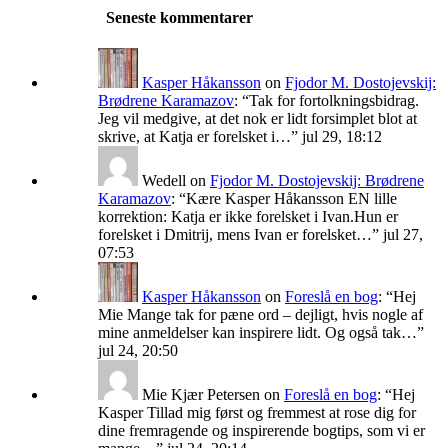
Seneste kommentarer
Kasper Håkansson
on
Fjodor M. Dostojevskij:
Brødrene Karamazov
: “
Tak for fortolkningsbidrag.
Jeg vil medgive, at det nok er lidt forsimplet blot at
skrive, at Katja er forelsket i…
”
jul 29, 18:12
Wedell
on
Fjodor M. Dostojevskij: Brødrene
Karamazov
: “
Kære Kasper Håkansson EN lille
korrektion: Katja er ikke forelsket i Ivan.Hun er
forelsket i Dmitrij, mens Ivan er forelsket…
”
jul 27,
07:53
Kasper Håkansson
on
Foreslå en bog
: “
Hej
Mie Mange tak for pæne ord – dejligt, hvis nogle af
mine anmeldelser kan inspirere lidt. Og også tak…
”
jul 24, 20:50
Mie Kjær Petersen
on
Foreslå en bog
: “
Hej
Kasper Tillad mig først og fremmest at rose dig for
dine fremragende og inspirerende bogtips, som vi er