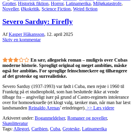
Grotter
,
Historisk fiktion
,
Horror
,
Latinamerika
,
Miljøkatastrofe
,
Noveller
,
Økokritik
,
Science Fiction
,
Weird fiction
Severo Sarduy: Firefly
Af
Kasper Håkansson
,
12. april 2025
Skriv en kommentar
En sær, allegorisk roman – muligvis over Cubas
moderne historie. Sprogligt original og meget ambitiøs, måske
også for ambitiøs. For sproglige feinschmeckere og tilhængere
af det groteske og surrealistiske.
Severo Sarduy (1937-1993) var født i Cuba, men rejste i 1960 til
Frankrig på et studieophold, som han besluttede ikke at vende
tilbage fra – angiveligt især på grund af Castro-regimets intolerance
over for homoseksuelle (et klogt valg, tænker man, når man har læst
landsmanden
Reinaldo Arenas
’ erindringer).
>> Læs videre
Arkiveret under:
Boganmeldelser
,
Romaner og noveller
,
Skønlitteratur
Tags:
Allegori
,
Caribien
,
Cuba
,
Groteske
,
Latinamerika