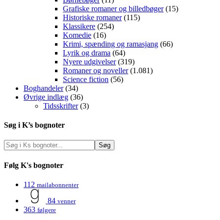
Grafiske romaner og billedbøger
(15)
Historiske romaner
(115)
Klassikere
(254)
Komedie
(16)
Krimi, spænding og ramasjang
(66)
Lyrik og drama
(64)
Nyere udgivelser
(319)
Romaner og noveller
(1.081)
Science fiction
(56)
Boghandeler
(34)
Øvrige indlæg
(36)
Tidsskrifter
(3)
Søg i K’s bognoter
Følg K's bognoter
112
mailabonnenter
84
venner
363
følgere