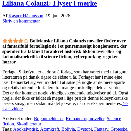
Liliana Colanzi: I lyser i mørke
Af
Kasper Håkansson
,
19. juni 2026
Skriv en kommentar
Bolivianske Liliana Colanzis noveller flyder over
af fantasifuld fortælleglæde i et genremæssigt konglomerat, der
spænder fra faktuelt forankret historisk fiktion over øko- og
kolonialismekritik til science fiction, cyberpunk og regulær
horror.
Forlaget Silkefyret er et de små forlag, som har været med til at gøre
litteraturen på dansk rigere de sidste ti år. Forlaget har i mine øjne
især bemærket sig ved modet til at satse på nogle af de mere aparte
og relativt ukendte forfattere fra mange forskellige dele af verden.
Det er der kommet nogle virkelig spændende udgivelser ud af. Også
nogle, der ikke er faldet så meget i lige præcis denne idiosynkratiske
læsers smag, men sådan må det jo være, når der eksperimenteres.
>>
Læs videre
Arkiveret under:
Boganmeldelser
,
Romaner og noveller
,
Science
fiction
,
Skønlitteratur
Tags:
Apokalyptisk
,
Atomkraft
,
Bolivia
,
Dystopi
,
Fantasy
,
Groteske
,