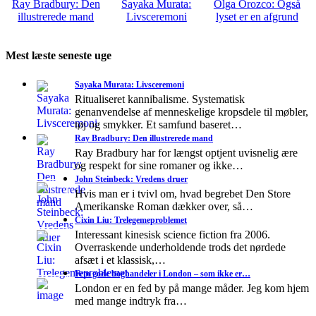
Ray Bradbury: Den
Sayaka Murata:
Olga Orozco: Også
illustrerede mand
Livsceremoni
lyset er en afgrund
Mest læste seneste uge
Sayaka Murata: Livsceremoni
Ritualiseret kannibalisme. Systematisk
genanvendelse af menneskelige kropsdele til møbler,
tøj og smykker. Et samfund baseret…
Ray Bradbury: Den illustrerede mand
Ray Bradbury har for længst optjent uvisnelig ære
og respekt for sine romaner og ikke…
John Steinbeck: Vredens druer
Hvis man er i tvivl om, hvad begrebet Den Store
Amerikanske Roman dækker over, så…
Cixin Liu: Trelegemeproblemet
Interessant kinesisk science fiction fra 2006.
Overraskende underholdende trods det nørdede
afsæt i et klassisk,…
Fem gode boghandeler i London – som ikke er…
London er en fed by på mange måder. Jeg kom hjem
med mange indtryk fra…