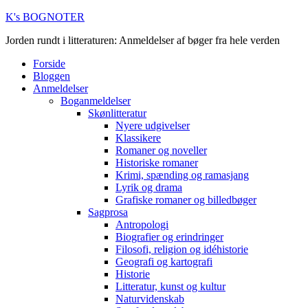
K's BOGNOTER
Jorden rundt i litteraturen: Anmeldelser af bøger fra hele verden
Forside
Bloggen
Anmeldelser
Boganmeldelser
Skønlitteratur
Nyere udgivelser
Klassikere
Romaner og noveller
Historiske romaner
Krimi, spænding og ramasjang
Lyrik og drama
Grafiske romaner og billedbøger
Sagprosa
Antropologi
Biografier og erindringer
Filosofi, religion og idéhistorie
Geografi og kartografi
Historie
Litteratur, kunst og kultur
Naturvidenskab