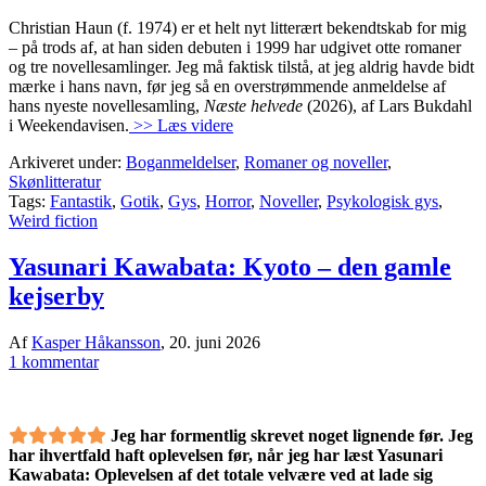
Christian Haun (f. 1974) er et helt nyt litterært bekendtskab for mig
– på trods af, at han siden debuten i 1999 har udgivet otte romaner
og tre novellesamlinger. Jeg må faktisk tilstå, at jeg aldrig havde bidt
mærke i hans navn, før jeg så en overstrømmende anmeldelse af
hans nyeste novellesamling,
Næste helvede
(2026), af Lars Bukdahl
i Weekendavisen.
>> Læs videre
Arkiveret under:
Boganmeldelser
,
Romaner og noveller
,
Skønlitteratur
Tags:
Fantastik
,
Gotik
,
Gys
,
Horror
,
Noveller
,
Psykologisk gys
,
Weird fiction
Yasunari Kawabata: Kyoto – den gamle
kejserby
Af
Kasper Håkansson
,
20. juni 2026
1 kommentar
Jeg har formentlig skrevet noget lignende før. Jeg
har ihvertfald haft oplevelsen før, når jeg har læst Yasunari
Kawabata: Oplevelsen af det totale velvære ved at lade sig