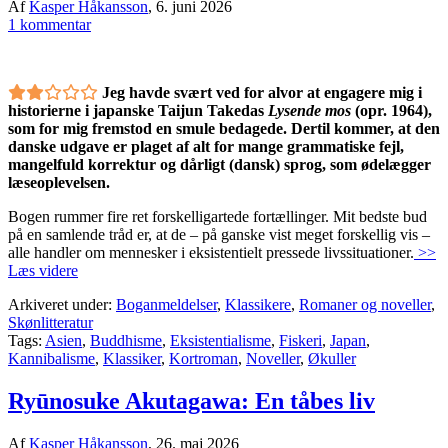
Af
Kasper Håkansson
,
6. juni 2026
1 kommentar
Jeg havde svært ved for alvor at engagere mig i
historierne i japanske Taijun Takedas
Lysende mos
(opr. 1964),
som for mig fremstod en smule bedagede. Dertil kommer, at den
danske udgave er plaget af alt for mange grammatiske fejl,
mangelfuld korrektur og dårligt (dansk) sprog, som ødelægger
læseoplevelsen.
Bogen rummer fire ret forskelligartede fortællinger. Mit bedste bud
på en samlende tråd er, at de – på ganske vist meget forskellig vis –
alle handler om mennesker i eksistentielt pressede livssituationer.
>>
Læs videre
Arkiveret under:
Boganmeldelser
,
Klassikere
,
Romaner og noveller
,
Skønlitteratur
Tags:
Asien
,
Buddhisme
,
Eksistentialisme
,
Fiskeri
,
Japan
,
Kannibalisme
,
Klassiker
,
Kortroman
,
Noveller
,
Økuller
Ryūnosuke Akutagawa: En tåbes liv
Af
Kasper Håkansson
,
26. maj 2026