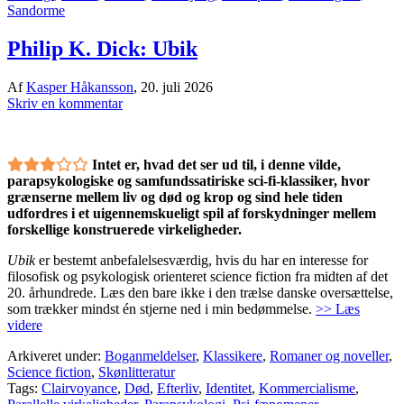
Sandorme
Philip K. Dick: Ubik
Af
Kasper Håkansson
,
20. juli 2026
Skriv en kommentar
Intet er, hvad det ser ud til, i denne vilde,
parapsykologiske og samfundssatiriske sci-fi-klassiker, hvor
grænserne mellem liv og død og krop og sind hele tiden
udfordres i et uigennemskueligt spil af forskydninger mellem
forskellige konstruerede virkeligheder.
Ubik
er bestemt anbefalelsesværdig, hvis du har en interesse for
filosofisk og psykologisk orienteret science fiction fra midten af det
20. århundrede. Læs den bare ikke i den trælse danske oversættelse,
som trækker mindst én stjerne ned i min bedømmelse.
>> Læs
videre
Arkiveret under:
Boganmeldelser
,
Klassikere
,
Romaner og noveller
,
Science fiction
,
Skønlitteratur
Tags:
Clairvoyance
,
Død
,
Efterliv
,
Identitet
,
Kommercialisme
,