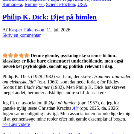
Rumopera
,
Rumrejser
,
Science Fiction
,
USA
Philip K. Dick: Øjet på himlen
Af
Kasper Håkansson
,
11. juli 2026
Skriv en kommentar
Denne glemte, psykologiske science fiction-
klassiker er ikke bare elementært underholdende, men også
usvækket psykologisk, socialt og politisk relevant i dag.
Philip K. Dick (1928-1982) var ham, der skrev
Drømmer androider
om elektriske får?
(opr. 1968), som dannede forlæg for Ridley
Scotts film
Blade Runner
(1982). Men Philip K. Dick har skrevet
meget andet, herunder adskillige andre sci-fi-klassikere.
Jeg fik en association til
Øjet på himlen
(opr. 1957), da jeg for
ganske nylig læste Christian Krachts
Air
(opr. 2025. da. 2026).
Ingen sammenligning i øvrigt. Men associationen foranledigede mig
til at gennemsøge mine reoler efter mit gamle eksemplar af bogen.
>> Læs videre