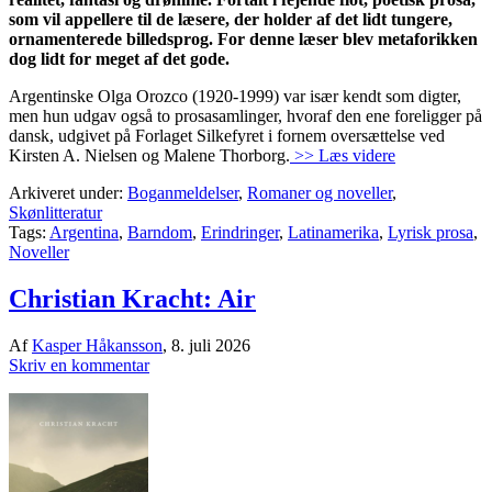
som vil appellere til de læsere, der holder af det lidt tungere,
ornamenterede billedsprog. For denne læser blev metaforikken
dog lidt for meget af det gode.
Argentinske Olga Orozco (1920-1999) var især kendt som digter,
men hun udgav også to prosasamlinger, hvoraf den ene foreligger på
dansk, udgivet på Forlaget Silkefyret i fornem oversættelse ved
Kirsten A. Nielsen og Malene Thorborg.
>> Læs videre
Arkiveret under:
Boganmeldelser
,
Romaner og noveller
,
Skønlitteratur
Tags:
Argentina
,
Barndom
,
Erindringer
,
Latinamerika
,
Lyrisk prosa
,
Noveller
Christian Kracht: Air
Af
Kasper Håkansson
,
8. juli 2026
Skriv en kommentar