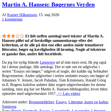
Martin A. Hansen: Bøgernes Verden
Af
Kasper Håkansson
,
15. maj 2026
1 kommentar
Et lidt ueffen antologi med tekster af Martin A.
Hansen pillet ud af forskellige sammenhænge efter det
kriterium, at de alle på den ene eller anden måde tematiserer
litteratur, bøger og kærligheden til læsning. Nogle af teksterne
er ganske fine, andre lidt forældede.
Da jeg for nylig fiskede
Løgneren
ud af min mors reol, fik jeg også
fat i denne pudsige, lille antologi. Der er tale om en udgivelse i
serien “Essays om bøger,” udgivet af nogle, der kaldte sig Selskabet
Bogvennerne. Andre udgivelser i serien omfatter essays om bøger af
Johannes V. Jensen, Jacob Paludan, Tom Kristensen, Harald Grieg
m.fl. Bogens kolofon anfører ikke nogen udgivelsesdato for denne
samling, men jeg har set Martin A. Hansen-bibliografier, hvori titlen
optræder med udgivelsesåret 1957.
>> Læs videre
Arkiveret under:
Boganmeldelser
,
Essays
,
Litteratur, kunst og kultur
,
Sagprosa
Tags:
Bøger
,
Danmark
,
Essays
,
Læseglæde
,
Læsesteder
,
Litteratur
,