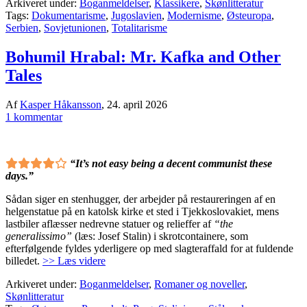
Arkiveret under:
Boganmeldelser
,
Klassikere
,
Skønlitteratur
Tags:
Dokumentarisme
,
Jugoslavien
,
Modernisme
,
Østeuropa
,
Serbien
,
Sovjetunionen
,
Totalitarisme
Bohumil Hrabal: Mr. Kafka and Other
Tales
Af
Kasper Håkansson
,
24. april 2026
1 kommentar
“It’s not easy being a decent communist these
days.”
Sådan siger en stenhugger, der arbejder på restaureringen af en
helgenstatue på en katolsk kirke et sted i Tjekkoslovakiet, mens
lastbiler aflæsser nedrevne statuer og relieffer af
“the
generalissimo”
(læs: Josef Stalin) i skrotcontainere, som
efterfølgende fyldes yderligere op med slagteraffald for at fuldende
billedet.
>> Læs videre
Arkiveret under:
Boganmeldelser
,
Romaner og noveller
,
Skønlitteratur