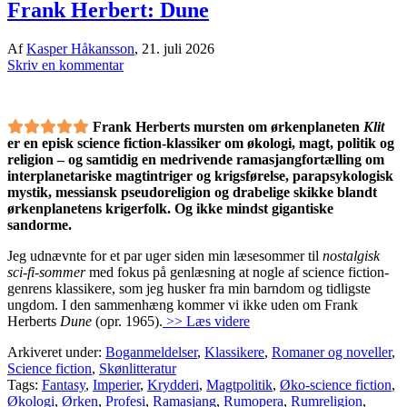
Frank Herbert: Dune
Af
Kasper Håkansson
,
21. juli 2026
Skriv en kommentar
Frank Herberts mursten om ørkenplaneten
Klit
er en episk science fiction-klassiker om økologi, magt, politik og
religion – og samtidig en medrivende ramasjangfortælling om
interplanetariske magtintriger og krigsførelse, parapsykologisk
mystik, messiansk pseudoreligion og drabelige skikke blandt
ørkenplanetens krigerfolk. Og ikke mindst gigantiske
sandorme.
Jeg udnævnte for et par uger siden min læsesommer til
nostalgisk
sci-fi-sommer
med fokus på genlæsning at nogle af science fiction-
genrens klassikere, som jeg husker fra min barndom og tidligste
ungdom. I den sammenhæng kommer vi ikke uden om Frank
Herberts
Dune
(opr. 1965).
>> Læs videre
Arkiveret under:
Boganmeldelser
,
Klassikere
,
Romaner og noveller
,
Science fiction
,
Skønlitteratur
Tags:
Fantasy
,
Imperier
,
Krydderi
,
Magtpolitik
,
Øko-science fiction
,
Økologi
,
Ørken
,
Profesi
,
Ramasjang
,
Rumopera
,
Rumreligion
,