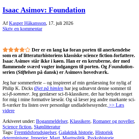
Isaac Asimov: Foundation
Af
Kasper Håkansson
,
17. juli 2026
Skriv en kommentar
Der er en lang kø foran porten til anerkendelse
som en af litteraturhistoriens klassiske science fiction-forfattere.
Isaac Asimov står ikke i køen. Han er en keruberne, der med
flammende sværd vogter indgangen til porten. Og
Foundation
-
serien (
Stiftelsen
på dansk) er Asimovs hovedværk.
Jeg har sommerferie – og inspireret af min genlæsning for nylig af
Philip K. Dicks
Øjet på himlen
har jeg udnævnt denne sommer til
sci-fi-sommer
. Jeg genlæser sci-fi-klassikere, der har betydet noget
for mig i mine formative læseår. Og så læser jeg andre markante sci-
fi-værker fra listen over personlige undladelsessynder.
>> Læs
videre
Arkiveret under:
Boganmeldelser
,
Klassikere
,
Romaner og noveller
,
Science fiction
,
Skønlitteratur
Tags:
Fremtidsforudsigelser
,
Galaktisk historie
,
Historisk
determinisme
,
Imperier
,
Magt
,
Magtpolitik
,
Psykohistorie
,