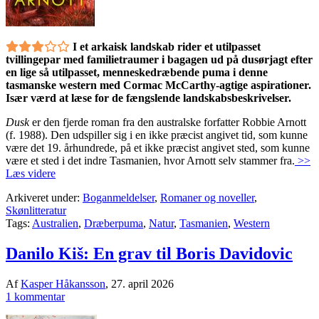
I et arkaisk landskab rider et utilpasset
tvillingepar med familietraumer i bagagen ud på dusørjagt efter
en lige så utilpasset, menneskedræbende puma i denne
tasmanske western med Cormac McCarthy-agtige aspirationer.
Især værd at læse for de fængslende landskabsbeskrivelser.
Dusk
er den fjerde roman fra den australske forfatter Robbie Arnott
(f. 1988). Den udspiller sig i en ikke præcist angivet tid, som kunne
være det 19. århundrede, på et ikke præcist angivet sted, som kunne
være et sted i det indre Tasmanien, hvor Arnott selv stammer fra.
>>
Læs videre
Arkiveret under:
Boganmeldelser
,
Romaner og noveller
,
Skønlitteratur
Tags:
Australien
,
Dræberpuma
,
Natur
,
Tasmanien
,
Western
Danilo Kiš: En grav til Boris Davidovic
Af
Kasper Håkansson
,
27. april 2026
1 kommentar