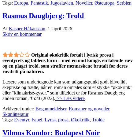
Tags:
Europa
,
Fantastik
,
Jugoslavien
,
Noveller
,
Østeuropa
,
Serbien
Rasmus Daugbjerg: Trold
Af
Kasper Håkansson
,
1. april 2026
Skriv en kommentar
Original økokritik fortalt i lyrisk prosa i
eventyrets og fablens form – med en ond konge, en talende ræv
og en plaget trold, som straffer menneskene brutalt for deres
rovdrift på naturen.
Læsere som undertegnede kan som udgangspunkt godt blive lidt
skeptiske og trætte, når en roman omtales som et stykke “økokritik”
eller “klimakrise-gyser,” som tilfældet er for Rasmus Daugbjerg
anden roman,
Trold
(2022).
>> Læs videre
Arkiveret under:
Boganmeldelser
,
Romaner og noveller
,
Skønlitteratur
Tags:
Eventyr
,
Fabel
,
Lyrisk prosa
,
Økokritik
,
Trolde
Vilmos Kondor: Budapest Noir