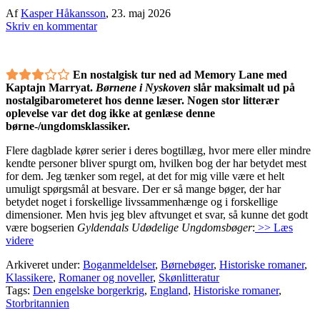
Af
Kasper Håkansson
,
23. maj 2026
Skriv en kommentar
En nostalgisk tur ned ad Memory Lane med
Kaptajn Marryat.
Børnene i Nyskoven
slår maksimalt ud på
nostalgibarometeret hos denne læser. Nogen stor litterær
oplevelse var det dog ikke at genlæse denne
børne-/ungdomsklassiker.
Flere dagblade kører serier i deres bogtillæg, hvor mere eller mindre
kendte personer bliver spurgt om, hvilken bog der har betydet mest
for dem. Jeg tænker som regel, at det for mig ville være et helt
umuligt spørgsmål at besvare. Der er så mange bøger, der har
betydet noget i forskellige livssammenhænge og i forskellige
dimensioner. Men hvis jeg blev aftvunget et svar, så kunne det godt
være bogserien
Gyldendals Udødelige Ungdomsbøger
:
>> Læs
videre
Arkiveret under:
Boganmeldelser
,
Børnebøger
,
Historiske romaner
,
Klassikere
,
Romaner og noveller
,
Skønlitteratur
Tags:
Den engelske borgerkrig
,
England
,
Historiske romaner
,
Storbritannien