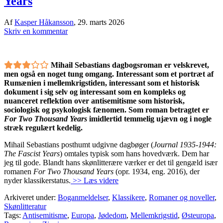
Years
Af
Kasper Håkansson
,
29. marts 2026
Skriv en kommentar
Mihail Sebastians dagbogsroman er velskrevet,
men også en noget tung omgang. Interessant som et portræt af
Rumænien i mellemkrigstiden, interessant som et historisk
dokument i sig selv og interessant som en kompleks og
nuanceret reflektion over antisemitisme som historisk,
sociologisk og psykologisk fænomen. Som roman betragtet er
For Two Thousand Years
imidlertid temmelig ujævn og i nogle
stræk regulært kedelig.
Mihail Sebastians posthumt udgivne dagbøger (
Journal 1935-1944:
The Fascist Years
) omtales typisk som hans hovedværk. Dem har
jeg til gode. Blandt hans skønlitterære værker er det til gengæld især
romanen
For Two Thousand Years
(opr. 1934, eng. 2016), der
nyder klassikerstatus.
>> Læs videre
Arkiveret under:
Boganmeldelser
,
Klassikere
,
Romaner og noveller
,
Skønlitteratur
Tags:
Antisemitisme
,
Europa
,
Jødedom
,
Mellemkrigstid
,
Østeuropa
,