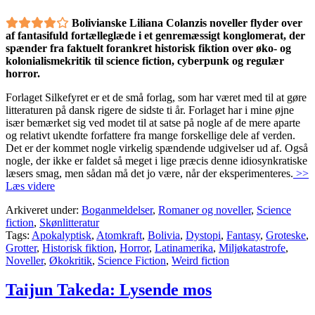
Bolivianske Liliana Colanzis noveller flyder over
af fantasifuld fortælleglæde i et genremæssigt konglomerat, der
spænder fra faktuelt forankret historisk fiktion over øko- og
kolonialismekritik til science fiction, cyberpunk og regulær
horror.
Forlaget Silkefyret er et de små forlag, som har været med til at gøre
litteraturen på dansk rigere de sidste ti år. Forlaget har i mine øjne
især bemærket sig ved modet til at satse på nogle af de mere aparte
og relativt ukendte forfattere fra mange forskellige dele af verden.
Det er der kommet nogle virkelig spændende udgivelser ud af. Også
nogle, der ikke er faldet så meget i lige præcis denne idiosynkratiske
læsers smag, men sådan må det jo være, når der eksperimenteres.
>>
Læs videre
Arkiveret under:
Boganmeldelser
,
Romaner og noveller
,
Science
fiction
,
Skønlitteratur
Tags:
Apokalyptisk
,
Atomkraft
,
Bolivia
,
Dystopi
,
Fantasy
,
Groteske
,
Grotter
,
Historisk fiktion
,
Horror
,
Latinamerika
,
Miljøkatastrofe
,
Noveller
,
Økokritik
,
Science Fiction
,
Weird fiction
Taijun Takeda: Lysende mos