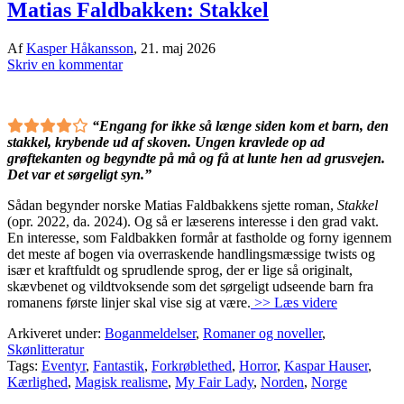
Matias Faldbakken: Stakkel
Af
Kasper Håkansson
,
21. maj 2026
Skriv en kommentar
“Engang for ikke så længe siden kom et barn, den
stakkel, krybende ud af skoven. Ungen kravlede op ad
grøftekanten og begyndte på må og få at lunte hen ad grusvejen.
Det var et sørgeligt syn.”
Sådan begynder norske Matias Faldbakkens sjette roman,
Stakkel
(opr. 2022, da. 2024). Og så er læserens interesse i den grad vakt.
En interesse, som Faldbakken formår at fastholde og forny igennem
det meste af bogen via overraskende handlingsmæssige twists og
især et kraftfuldt og sprudlende sprog, der er lige så originalt,
skævbenet og vildtvoksende som det sørgeligt udseende barn fra
romanens første linjer skal vise sig at være.
>> Læs videre
Arkiveret under:
Boganmeldelser
,
Romaner og noveller
,
Skønlitteratur
Tags:
Eventyr
,
Fantastik
,
Forkrøblethed
,
Horror
,
Kaspar Hauser
,
Kærlighed
,
Magisk realisme
,
My Fair Lady
,
Norden
,
Norge