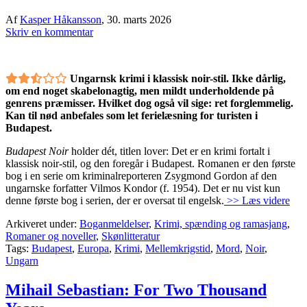
Af
Kasper Håkansson
,
30. marts 2026
Skriv en kommentar
Ungarnsk krimi i klassisk noir-stil. Ikke dårlig,
om end noget skabelonagtig, men mildt underholdende på
genrens præmisser. Hvilket dog også vil sige: ret forglemmelig.
Kan til nød anbefales som let ferielæsning for turisten i
Budapest.
Budapest Noir
holder dét, titlen lover: Det er en krimi fortalt i
klassisk noir-stil, og den foregår i Budapest. Romanen er den første
bog i en serie om kriminalreporteren Zsygmond Gordon af den
ungarnske forfatter Vilmos Kondor (f. 1954). Det er nu vist kun
denne første bog i serien, der er oversat til engelsk.
>> Læs videre
Arkiveret under:
Boganmeldelser
,
Krimi, spænding og ramasjang
,
Romaner og noveller
,
Skønlitteratur
Tags:
Budapest
,
Europa
,
Krimi
,
Mellemkrigstid
,
Mord
,
Noir
,
Ungarn
Mihail Sebastian: For Two Thousand