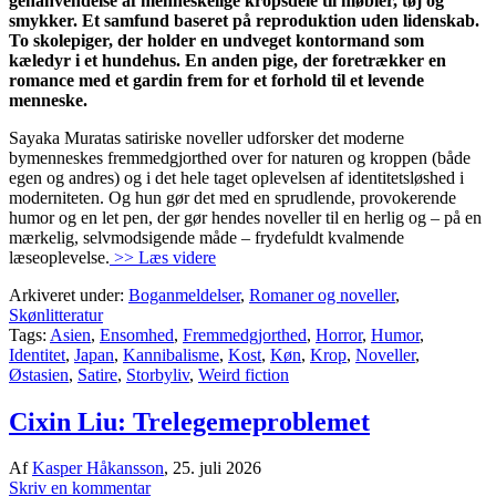
genanvendelse af menneskelige kropsdele til møbler, tøj og
smykker. Et samfund baseret på reproduktion uden lidenskab.
To skolepiger, der holder en undveget kontormand som
kæledyr i et hundehus. En anden pige, der foretrækker en
romance med et gardin frem for et forhold til et levende
menneske.
Sayaka Muratas satiriske noveller udforsker det moderne
bymenneskes fremmedgjorthed over for naturen og kroppen (både
egen og andres) og i det hele taget oplevelsen af identitetsløshed i
moderniteten. Og hun gør det med en sprudlende, provokerende
humor og en let pen, der gør hendes noveller til en herlig og – på en
mærkelig, selvmodsigende måde – frydefuldt kvalmende
læseoplevelse.
>> Læs videre
Arkiveret under:
Boganmeldelser
,
Romaner og noveller
,
Skønlitteratur
Tags:
Asien
,
Ensomhed
,
Fremmedgjorthed
,
Horror
,
Humor
,
Identitet
,
Japan
,
Kannibalisme
,
Kost
,
Køn
,
Krop
,
Noveller
,
Østasien
,
Satire
,
Storbyliv
,
Weird fiction
Cixin Liu: Trelegemeproblemet
Af
Kasper Håkansson
,
25. juli 2026
Skriv en kommentar