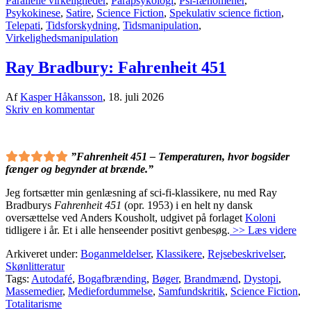
Parallelle virkeligheder
,
Parapsykologi
,
Psi-fænomener
,
Psykokinese
,
Satire
,
Science Fiction
,
Spekulativ science fiction
,
Telepati
,
Tidsforskydning
,
Tidsmanipulation
,
Virkelighedsmanipulation
Ray Bradbury: Fahrenheit 451
Af
Kasper Håkansson
,
18. juli 2026
Skriv en kommentar
”Fahrenheit 451 – Temperaturen, hvor bogsider
fænger og begynder at brænde.”
Jeg fortsætter min genlæsning af sci-fi-klassikere, nu med Ray
Bradburys
Fahrenheit 451
(opr. 1953) i en helt ny dansk
oversættelse ved Anders Kousholt, udgivet på forlaget
Koloni
tidligere i år. Et i alle henseender positivt genbesøg.
>> Læs videre
Arkiveret under:
Boganmeldelser
,
Klassikere
,
Rejsebeskrivelser
,
Skønlitteratur
Tags:
Autodafé
,
Bogafbrænding
,
Bøger
,
Brandmænd
,
Dystopi
,
Massemedier
,
Mediefordummelse
,
Samfundskritik
,
Science Fiction
,
Totalitarisme