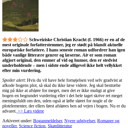
Schweiziske Christian Kracht (f. 1966) er en af de
mest originale forfatterstemmer, jeg er stødt på blandt aktuelle
europæiske forfattere. I hans seneste roman udfordrer han igen
både vanlige litterære genrer og læserne.
Air
er som roman
afgjort original, den emmer af vid og humor, den er stedvist
underholdende – men i sidste ende alligevel ikke helt vellykket
efter min vurdering.
Spoiler alert
: Hvis du vil have hele fornøjelsen ved selv gradvist at
afkode bogens plot, så skal du ikke læse videre. Jeg skal bestræbe
mig på ikke at afsløre for meget, men det er ikke muligt at give
bogen en begrundet vurdering eller i det hele taget skrive ret meget
meningsfuldt om den, uden også at løfte sløret for nogle af de
plotelementer, der ellers først afsløres hen ad vejen i bogen. Nu er du
advaret.
>> Læs videre
Arkiveret under:
Boganmeldelser
,
Nyere udgivelser
,
Romaner og
noveller
,
Science fiction
,
Skønlitteratur