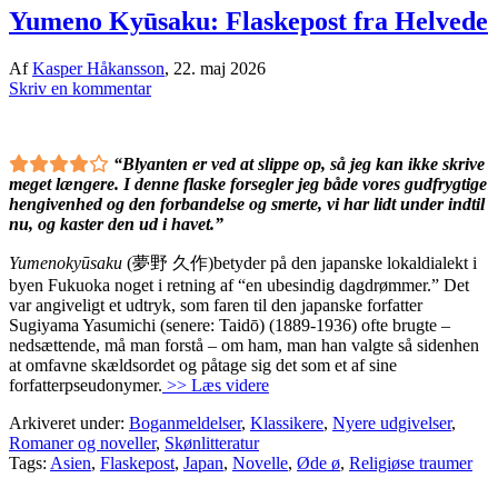
Yumeno Kyūsaku: Flaskepost fra Helvede
Af
Kasper Håkansson
,
22. maj 2026
Skriv en kommentar
“Blyanten er ved at slippe op, så jeg kan ikke skrive
meget længere. I denne flaske forsegler jeg både vores gudfrygtige
hengivenhed og den forbandelse og smerte, vi har lidt under indtil
nu, og kaster den ud i havet.”
Yumenokyūsaku
(夢野 久作)betyder på den japanske lokaldialekt i
byen Fukuoka noget i retning af “en ubesindig dagdrømmer.” Det
var angiveligt et udtryk, som faren til den japanske forfatter
Sugiyama Yasumichi (senere: Taidō) (1889-1936) ofte brugte –
nedsættende, må man forstå – om ham, man han valgte så sidenhen
at omfavne skældsordet og påtage sig det som et af sine
forfatterpseudonymer.
>> Læs videre
Arkiveret under:
Boganmeldelser
,
Klassikere
,
Nyere udgivelser
,
Romaner og noveller
,
Skønlitteratur
Tags:
Asien
,
Flaskepost
,
Japan
,
Novelle
,
Øde ø
,
Religiøse traumer