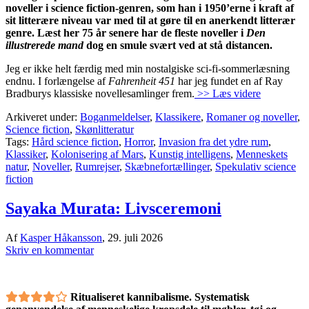
noveller i science fiction-genren, som han i 1950’erne i kraft af
sit litterære niveau var med til at gøre til en anerkendt litterær
genre. Læst her 75 år senere har de fleste noveller i
Den
illustrerede mand
dog en smule svært ved at stå distancen.
Jeg er ikke helt færdig med min nostalgiske sci-fi-sommerlæsning
endnu. I forlængelse af
Fahrenheit 451
har jeg fundet en af Ray
Bradburys klassiske novellesamlinger frem.
>> Læs videre
Arkiveret under:
Boganmeldelser
,
Klassikere
,
Romaner og noveller
,
Science fiction
,
Skønlitteratur
Tags:
Hård science fiction
,
Horror
,
Invasion fra det ydre rum
,
Klassiker
,
Kolonisering af Mars
,
Kunstig intelligens
,
Menneskets
natur
,
Noveller
,
Rumrejser
,
Skæbnefortællinger
,
Spekulativ science
fiction
Sayaka Murata: Livsceremoni
Af
Kasper Håkansson
,
29. juli 2026
Skriv en kommentar
Ritualiseret kannibalisme. Systematisk