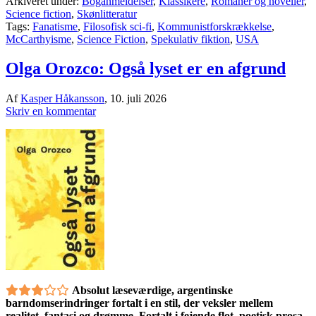
Arkiveret under:
Boganmeldelser
,
Klassikere
,
Romaner og noveller
,
Science fiction
,
Skønlitteratur
Tags:
Fanatisme
,
Filosofisk sci-fi
,
Kommunistforskrækkelse
,
McCarthyisme
,
Science Fiction
,
Spekulativ fiktion
,
USA
Olga Orozco: Også lyset er en afgrund
Af
Kasper Håkansson
,
10. juli 2026
Skriv en kommentar
Absolut læseværdige, argentinske
barndomserindringer fortalt i en stil, der veksler mellem
realitet, fantasi og drømme. Fortalt i fejende flot, poetisk prosa,