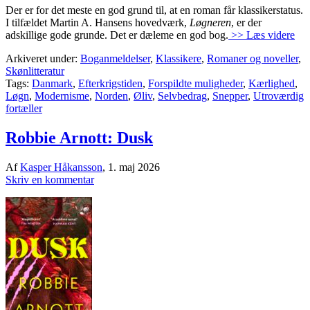
Der er for det meste en god grund til, at en roman får klassikerstatus.
I tilfældet Martin A. Hansens hovedværk,
Løgneren
, er der
adskillige gode grunde. Det er dæleme en god bog.
>> Læs videre
Arkiveret under:
Boganmeldelser
,
Klassikere
,
Romaner og noveller
,
Skønlitteratur
Tags:
Danmark
,
Efterkrigstiden
,
Forspildte muligheder
,
Kærlighed
,
Løgn
,
Modernisme
,
Norden
,
Øliv
,
Selvbedrag
,
Snepper
,
Utroværdig
fortæller
Robbie Arnott: Dusk
Af
Kasper Håkansson
,
1. maj 2026
Skriv en kommentar