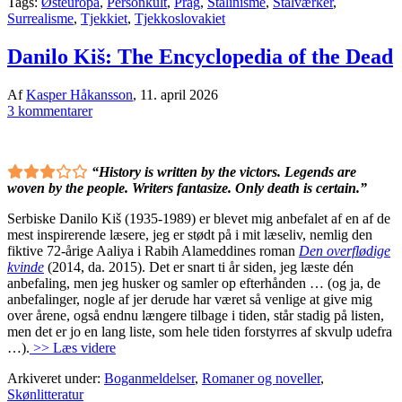
Tags:
Østeuropa
,
Personkult
,
Prag
,
Stalinisme
,
Stålværker
,
Surrealisme
,
Tjekkiet
,
Tjekkoslovakiet
Danilo Kiš: The Encyclopedia of the Dead
Af
Kasper Håkansson
,
11. april 2026
3 kommentarer
“History is written by the victors. Legends are
woven by the people. Writers fantasize. Only death is certain.”
Serbiske Danilo Kiš (1935-1989) er blevet mig anbefalet af en af de
mest inspirerende læsere, jeg er stødt på i mit læseliv, nemlig den
fiktive 72-årige Aaliya i Rabih Alameddines roman
Den overflødige
kvinde
(2014, da. 2015). Det er snart ti år siden, jeg læste dén
anbefaling, men jeg husker og samler op efterhånden … (og ja, de
anbefalinger, nogle af jer derude har været så venlige at give mig
over årene, også endnu længere tilbage i tiden, står stadig på listen,
men det er jo en lang liste, som hele tiden forstyrres af skvulp udefra
…).
>> Læs videre
Arkiveret under:
Boganmeldelser
,
Romaner og noveller
,
Skønlitteratur