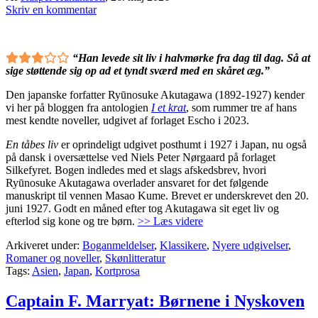
Skriv en kommentar
“Han levede sit liv i halvmørke fra dag til dag. Så at
sige støttende sig op ad et tyndt sværd med en skåret æg.”
Den japanske forfatter Ryūnosuke Akutagawa (1892-1927) kender
vi her på bloggen fra antologien
I et krat
, som rummer tre af hans
mest kendte noveller, udgivet af forlaget Escho i 2023.
En tåbes liv
er oprindeligt udgivet posthumt i 1927 i Japan, nu også
på dansk i oversættelse ved Niels Peter Nørgaard på forlaget
Silkefyret. Bogen indledes med et slags afskedsbrev, hvori
Ryūnosuke Akutagawa overlader ansvaret for det følgende
manuskript til vennen Masao Kume. Brevet er underskrevet den 20.
juni 1927. Godt en måned efter tog Akutagawa sit eget liv og
efterlod sig kone og tre børn.
>> Læs videre
Arkiveret under:
Boganmeldelser
,
Klassikere
,
Nyere udgivelser
,
Romaner og noveller
,
Skønlitteratur
Tags:
Asien
,
Japan
,
Kortprosa
Captain F. Marryat: Børnene i Nyskoven