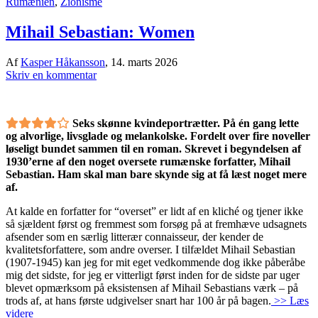
Rumænien
,
Zionisme
Mihail Sebastian: Women
Af
Kasper Håkansson
,
14. marts 2026
Skriv en kommentar
Seks skønne kvindeportrætter. På én gang lette
og alvorlige, livsglade og melankolske. Fordelt over fire noveller
løseligt bundet sammen til en roman. Skrevet i begyndelsen af
1930’erne af den noget oversete rumænske forfatter, Mihail
Sebastian. Ham skal man bare skynde sig at få læst noget mere
af.
At kalde en forfatter for “overset” er lidt af en kliché og tjener ikke
så sjældent først og fremmest som forsøg på at fremhæve udsagnets
afsender som en særlig litterær connaisseur, der kender de
kvalitetsforfattere, som andre overser. I tilfældet Mihail Sebastian
(1907-1945) kan jeg for mit eget vedkommende dog ikke påberåbe
mig det sidste, for jeg er vitterligt først inden for de sidste par uger
blevet opmærksom på eksistensen af Mihail Sebastians værk – på
trods af, at hans første udgivelser snart har 100 år på bagen.
>> Læs
videre