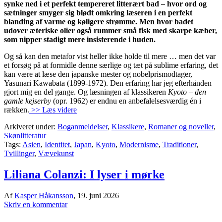
synke ned i et perfekt tempereret litterært bad – hvor ord og
sætninger smyger sig blødt omkring læseren i en perfekt
blanding af varme og køligere strømme. Men hvor badet
udover æteriske olier også rummer små fisk med skarpe kæber,
som nipper stadigt mere insisterende i huden.
Og så kan den metafor vist heller ikke holde til mere … men det var
et forsøg på at formidle denne særlige og tæt på sublime erfaring, det
kan være at læse den japanske mester og nobelprismodtager,
Yasunari Kawabata (1899-1972). Den erfaring har jeg efterhånden
gjort mig en del gange. Og læsningen af klassikeren
Kyoto – den
gamle kejserby
(opr. 1962) er endnu en anbefalelsesværdig én i
rækken.
>> Læs videre
Arkiveret under:
Boganmeldelser
,
Klassikere
,
Romaner og noveller
,
Skønlitteratur
Tags:
Asien
,
Identitet
,
Japan
,
Kyoto
,
Modernisme
,
Traditioner
,
Tvillinger
,
Vævekunst
Liliana Colanzi: I lyser i mørke
Af
Kasper Håkansson
,
19. juni 2026
Skriv en kommentar