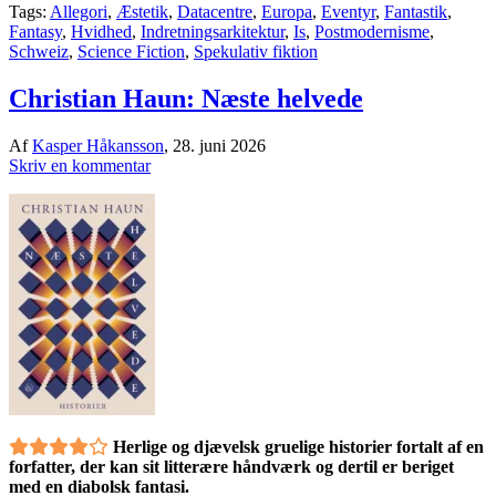
Tags:
Allegori
,
Æstetik
,
Datacentre
,
Europa
,
Eventyr
,
Fantastik
,
Fantasy
,
Hvidhed
,
Indretningsarkitektur
,
Is
,
Postmodernisme
,
Schweiz
,
Science Fiction
,
Spekulativ fiktion
Christian Haun: Næste helvede
Af
Kasper Håkansson
,
28. juni 2026
Skriv en kommentar
Herlige og djævelsk gruelige historier fortalt af en
forfatter, der kan sit litterære håndværk og dertil er beriget
med en diabolsk fantasi.