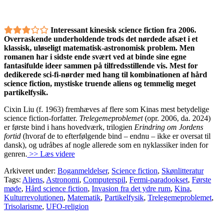
Interessant kinesisk science fiction fra 2006.
Overraskende underholdende trods det nørdede afsæt i et
klassisk, uløseligt matematisk-astronomisk problem. Men
romanen har i sidste ende svært ved at binde sine egne
fantasifulde ideer sammen på tilfredsstillende vis. Mest for
dedikerede sci-fi-nørder med hang til kombinationen af hård
science fiction, mystiske truende aliens og temmelig meget
partikelfysik.
Cixin Liu (f. 1963) fremhæves af flere som Kinas mest betydelige
science fiction-forfatter.
Trelegemeproblemet
(opr. 2006, da. 2024)
er første bind i hans hovedværk, trilogien
Erindring om Jordens
fortid
(hvoraf de to efterfølgende bind – endnu – ikke er oversat til
dansk), og udråbes af nogle allerede som en nyklassiker inden for
genren.
>> Læs videre
Arkiveret under:
Boganmeldelser
,
Science fiction
,
Skønlitteratur
Tags:
Aliens
,
Astronomi
,
Computerspil
,
Fermi-paradookset
,
Første
møde
,
Hård science fiction
,
Invasion fra det ydre rum
,
Kina
,
Kulturrevolutionen
,
Matematik
,
Partikelfysik
,
Trelegemeproblemet
,
Trisolarisme
,
UFO-religion