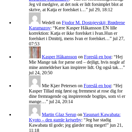
Jeg vil medgive, at det nok er lidt forsimplet blot at
skrive, at Katja er forelsket i…
”
jul 29, 18:12
Wedell
on
Fjodor M. Dostojevskij: Brødrene
Karamazov
: “
Kære Kasper Håkansson EN lille
korrektion: Katja er ikke forelsket i Ivan.Hun er
forelsket i Dmitrij, mens Ivan er forelsket…
”
jul 27,
07:53
Kasper Håkansson
on
Foreslå en bog
: “
Hej
Mie Mange tak for pæne ord – dejligt, hvis nogle af
mine anmeldelser kan inspirere lidt. Og også tak…
”
jul 24, 20:50
Mie Kjær Petersen
on
Foreslå en bog
: “
Hej
Kasper Tillad mig først og fremmest at rose dig for
dine fremragende og inspirerende bogtips, som vi er
mange…
”
jul 24, 20:14
Martin Glaz Serup
on
Yasunari Kawabata:
Kyoto – den gamle kejserby
: “
Jeg har stadig
Kawabata til gode; jeg glæder mig meget!
”
jun 21,
11:18