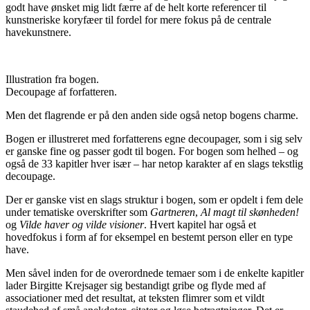
godt have ønsket mig lidt færre af de helt korte referencer til
kunstneriske koryfæer til fordel for mere fokus på de centrale
havekunstnere.
Illustration fra bogen.
Decoupage af forfatteren.
Men det flagrende er på den anden side også netop bogens charme.
Bogen er illustreret med forfatterens egne decoupager, som i sig selv
er ganske fine og passer godt til bogen. For bogen som helhed – og
også de 33 kapitler hver især – har netop karakter af en slags tekstlig
decoupage.
Der er ganske vist en slags struktur i bogen, som er opdelt i fem dele
under tematiske overskrifter som
Gartneren
,
Al magt til skønheden!
og
Vilde haver og vilde visioner
. Hvert kapitel har også et
hovedfokus i form af for eksempel en bestemt person eller en type
have.
Men såvel inden for de overordnede temaer som i de enkelte kapitler
lader Birgitte Krejsager sig bestandigt gribe og flyde med af
associationer med det resultat, at teksten flimrer som et vildt