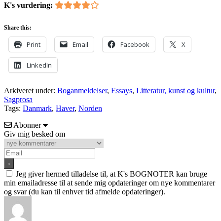
K's vurdering:
Share this:
Print
Email
Facebook
X
LinkedIn
Arkiveret under:
Boganmeldelser
,
Essays
,
Litteratur, kunst og kultur
,
Sagprosa
Tags:
Danmark
,
Haver
,
Norden
Abonner
Giv mig besked om
Jeg giver hermed tilladelse til, at K's BOGNOTER kan bruge
min emailadresse til at sende mig opdateringer om nye kommentarer
og svar (du kan til enhver tid afmelde opdateringer).