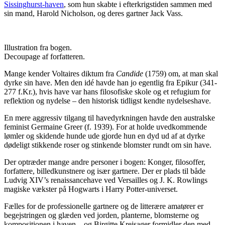
Sissinghurst-haven
, som hun skabte i efterkrigstiden sammen med
sin mand, Harold Nicholson, og deres gartner Jack Vass.
Illustration fra bogen.
Decoupage af forfatteren.
Mange kender Voltaires diktum fra
Candide
(1759) om, at man skal
dyrke sin have. Men den idé havde han jo egentlig fra Epikur (341-
277 f.Kr.), hvis have var hans filosofiske skole og et refugium for
reflektion og nydelse – den historisk tidligst kendte nydelseshave.
En mere aggressiv tilgang til havedyrkningen havde den australske
feminist Germaine Greer (f. 1939). For at holde uvedkommende
lømler og skidende hunde ude gjorde hun en dyd ud af at dyrke
dødeligt stikkende roser og stinkende blomster rundt om sin have.
Der optræder mange andre personer i bogen: Konger, filosoffer,
forfattere, billedkunstnere og især gartnere. Der er plads til både
Ludvig XIV’s renaissancehave ved Versailles og J. K. Rowlings
magiske vækster på Hogwarts i Harry Potter-universet.
Fælles for de professionelle gartnere og de litterære amatører er
begejstringen og glæden ved jorden, planterne, blomsterne og
kompositionen i haven – og Birgitte Krejsager formidler den med