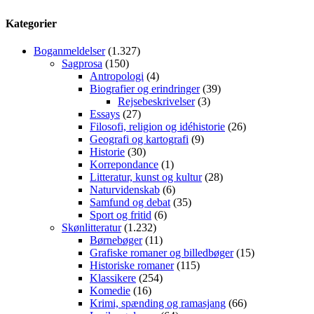
Kategorier
Boganmeldelser
(1.327)
Sagprosa
(150)
Antropologi
(4)
Biografier og erindringer
(39)
Rejsebeskrivelser
(3)
Essays
(27)
Filosofi, religion og idéhistorie
(26)
Geografi og kartografi
(9)
Historie
(30)
Korrepondance
(1)
Litteratur, kunst og kultur
(28)
Naturvidenskab
(6)
Samfund og debat
(35)
Sport og fritid
(6)
Skønlitteratur
(1.232)
Børnebøger
(11)
Grafiske romaner og billedbøger
(15)
Historiske romaner
(115)
Klassikere
(254)
Komedie
(16)
Krimi, spænding og ramasjang
(66)