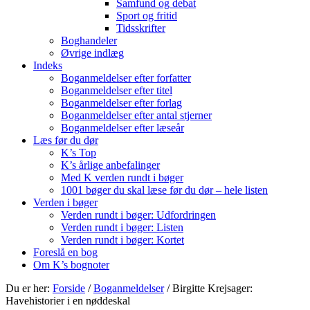
Samfund og debat
Sport og fritid
Tidsskrifter
Boghandeler
Øvrige indlæg
Indeks
Boganmeldelser efter forfatter
Boganmeldelser efter titel
Boganmeldelser efter forlag
Boganmeldelser efter antal stjerner
Boganmeldelser efter læseår
Læs før du dør
K’s Top
K’s årlige anbefalinger
Med K verden rundt i bøger
1001 bøger du skal læse før du dør – hele listen
Verden i bøger
Verden rundt i bøger: Udfordringen
Verden rundt i bøger: Listen
Verden rundt i bøger: Kortet
Foreslå en bog
Om K’s bognoter
Du er her:
Forside
/
Boganmeldelser
/
Birgitte Krejsager:
Havehistorier i en nøddeskal