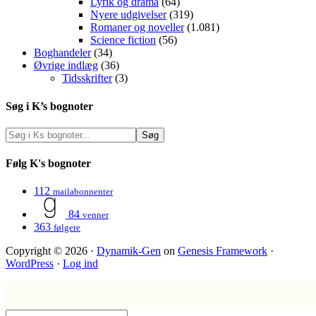
Lyrik og drama
(64)
Nyere udgivelser
(319)
Romaner og noveller
(1.081)
Science fiction
(56)
Boghandeler
(34)
Øvrige indlæg
(36)
Tidsskrifter
(3)
Søg i K’s bognoter
Følg K's bognoter
112
mailabonnenter
84
venner
363
følgere
Copyright © 2026 ·
Dynamik-Gen
on
Genesis Framework
·
WordPress
·
Log ind