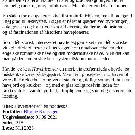
staudebed af små anekdoter, citater og løse betragtninger. Det er
temmelig rodet og noget ufokuseret. Men det er en del af charmen.
En sådan form appellerer ikke til strukturfetichisten, men til gengæld
i høj grad til læselysten. Bogen er båret af glæden ved dyrkningen,
anlæggelsen og især nydelsen af haverne, planterne, blomsterne –
og af fascinationen af historiens havepionerer.
Som idéhistorisk interesseret havde jeg gerne set den idéhistoriske
vinkel udfoldet mere, fx i nedslagene om renaissancehaven, den
engelske romantiske have og den modernistiske have. Men det kan
man på den anden side læse systematisk om andre steder.
Havde jeg læst
Havehistorier
en mørk vintereftermiddag havde jeg
måske ikke været så begejstret. Men her i pinseferien i forhaven til
vores lille rækkehus, omgivet af stauder og tidlige sommerblomster i
havejord og krukker – og med et glas køligt rosévin inden for
rækkevidde – var det perfekt, uforpligtende og samtidig inspirerende
læsning.
Titel:
Havehistorier i en nøddeskal
Forfatter:
Birgitte Krejsager
Udgivelsesdato:
01.09.2021
Sider:
218
Læst:
Maj 2023