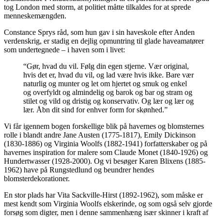
tog London med storm, at politiet måtte tilkaldes for at sprede
menneskemængden.
Constance Sprys råd, som hun gav i sin haveskole efter Anden
verdenskrig, er stadig en dejlig opmuntring til glade haveamatører
som undertegnede – i haven som i livet:
“Gør, hvad du vil. Følg din egen stjerne. Vær original,
hvis det er, hvad du vil, og lad være hvis ikke. Bare vær
naturlig og munter og let om hjertet og smuk og enkel
og overfyldt og almindelig og barok og bar og stram og
stilet og vild og dristig og konservativ. Og lær og lær og
lær. Åbn dit sind for enhver form for skønhed.”
Vi får igennem bogen forskellige blik på havernes og blomsternes
rolle i blandt andre Jane Austen (1775-1817), Emily Dickinson
(1830-1886) og Virginia Woolfs (1882-1941) forfatterskaber og på
havernes inspiration for malere som Claude Monet (1840-1926) og
Hundertwasser (1928-2000). Og vi besøger Karen Blixens (1885-
1962) have på Rungstedlund og beundrer hendes
blomsterdekorationer.
En stor plads har Vita Sackville-Hirst (1892-1962), som måske er
mest kendt som Virginia Woolfs elskerinde, og som også selv gjorde
forsøg som digter, men i denne sammenhæng især skinner i kraft af