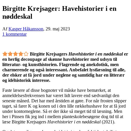
Birgitte Krejsager: Havehistorier i en
nøddeskal
Af
Kasper Håkansson
,
29. maj 2023
1 kommentar
Birgitte Krejsagers
Havehistorier i en nøddeskal
er
en herlig decoupage af skønne havehistorier med udsyn til
litteratur- og kunsthistorien. Flagrende og anekdotisk, men
charmerende og også interessant. Anbefalet lystlæsning til alle,
der elsker at få jord under neglene og samtidig har en litterær
og idéhistorisk interesse.
Faste læsere af disse bognoter vil måske have bemærket, at
anmeldelsesfrekvensen har været lidt lavere end sædvanligt den
seneste måned. Det har med årstiden at gøre. For når frosten slipper
taget, så farer K og konen ud i den lille rækkehushave for at få jord
under kontorneglene. Så er der ikke så meget tid til læsning. Men
her i Pinsen fik jeg ind i mellem planteskolebesøgene dog tid til at
læse Birgitte Krejsagers
Havehistorier i en nøddeskal
(2021).