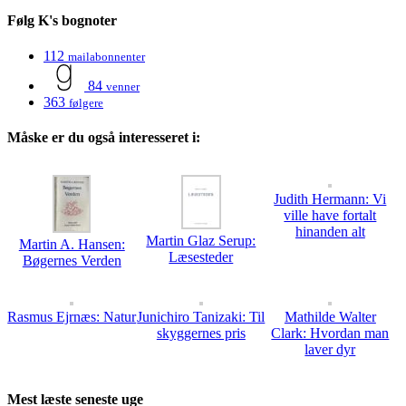
Følg K's bognoter
112
mailabonnenter
84
venner
363
følgere
Måske er du også interesseret i:
Judith Hermann: Vi
ville have fortalt
hinanden alt
Martin Glaz Serup:
Martin A. Hansen:
Læsesteder
Bøgernes Verden
Rasmus Ejrnæs: Natur
Junichiro Tanizaki: Til
Mathilde Walter
skyggernes pris
Clark: Hvordan man
laver dyr
Mest læste seneste uge