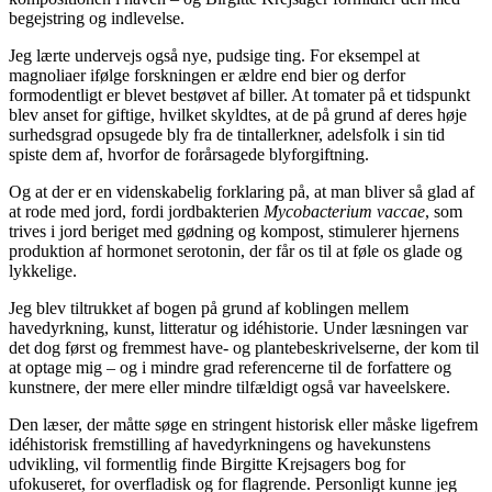
begejstring og indlevelse.
Jeg lærte undervejs også nye, pudsige ting. For eksempel at
magnoliaer ifølge forskningen er ældre end bier og derfor
formodentligt er blevet bestøvet af biller. At tomater på et tidspunkt
blev anset for giftige, hvilket skyldtes, at de på grund af deres høje
surhedsgrad opsugede bly fra de tintallerkner, adelsfolk i sin tid
spiste dem af, hvorfor de forårsagede blyforgiftning.
Og at der er en videnskabelig forklaring på, at man bliver så glad af
at rode med jord, fordi jordbakterien
Mycobacterium vaccae
, som
trives i jord beriget med gødning og kompost, stimulerer hjernens
produktion af hormonet serotonin, der får os til at føle os glade og
lykkelige.
Jeg blev tiltrukket af bogen på grund af koblingen mellem
havedyrkning, kunst, litteratur og idéhistorie. Under læsningen var
det dog først og fremmest have- og plantebeskrivelserne, der kom til
at optage mig – og i mindre grad referencerne til de forfattere og
kunstnere, der mere eller mindre tilfældigt også var haveelskere.
Den læser, der måtte søge en stringent historisk eller måske ligefrem
idéhistorisk fremstilling af havedyrkningens og havekunstens
udvikling, vil formentlig finde Birgitte Krejsagers bog for
ufokuseret, for overfladisk og for flagrende. Personligt kunne jeg