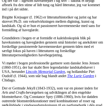
Og det var – ligesom havearbejdet i sig selv – faktisk et dejligt
afbræk fra den stime af lidt tung og hård litteratur, jeg var kommet
ind i på det sidste.
Birgitte Krejsager (f. 1962) er litteraturhistoriker og jurist og har
skrevet Ph.D. om vekselvirkningen mellem digtning, kunst og
landskab. Og så er hun et passioneret havemenneske med sans for
formidling af haveglæde.
Grundideen i bogen er at formidle et kaleidoskopisk blik på
havekunsten og haveglæden gennem små historier og anekdoter om
forskellige passionerede havemennesker gennem tiden med et
særligt fokus på haven i litteraturen og forskellige
litteraturpersonligheders havebegejstring.
Vi møder i bogen professionelle gartnere som danske Jens Jensen
(1860-1951), der har skabt flere legendariske landskabshaver i
USA, herunder
Lincoln Memorial Garden
, og hollandske Piet
Oudolf (f. 1944), som står bag blandt andet
The Lurie Garden
i
Chidago.
Der er Gertrude Jekyll (1843-1932), som var en pioner inden for
Arts and Crafts
-bevægelsen og udviklingen af den engelske
blomsterhave. Og Constance Spry (1886-1960), hvis for datiden
outrerede blomsterdekorationer med kombinationer af roser og
rødkålsblade i vinduesudsmykningen til en parfumebutik i dén grad