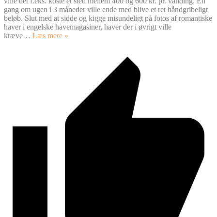
ville det f.eks. koste et sted mellem 400 og 600 kr. pr. vanding. Én
gang om ugen i 3 måneder ville ende med blive et ret håndgribeligt
beløb. Slut med at sidde og kigge misundeligt på fotos af romantiske
haver i engelske havemagasiner, haver der i øvrigt ville
kræve
…
Læs mere »