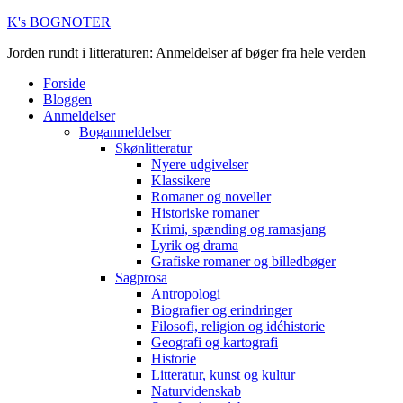
K's BOGNOTER
Jorden rundt i litteraturen: Anmeldelser af bøger fra hele verden
Forside
Bloggen
Anmeldelser
Boganmeldelser
Skønlitteratur
Nyere udgivelser
Klassikere
Romaner og noveller
Historiske romaner
Krimi, spænding og ramasjang
Lyrik og drama
Grafiske romaner og billedbøger
Sagprosa
Antropologi
Biografier og erindringer
Filosofi, religion og idéhistorie
Geografi og kartografi
Historie
Litteratur, kunst og kultur
Naturvidenskab