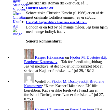
Amerikanske Roman dækker over, så…
Christian Kracht: Air
Schweiziske Christian Kracht (f. 1966) er en af de
mest originale forfatterstemmer, jeg er stødt…
Fem gode boghandeler i London – som ikke er…
London er en fed by på mange måder. Jeg kom hjem
med mange indtryk fra…
Seneste kommentarer
Kasper Håkansson
on
Fjodor M. Dostojevskij:
Brødrene Karamazov
: “
Tak for fortolkningsbidrag.
Jeg vil medgive, at det nok er lidt forsimplet blot at
skrive, at Katja er forelsket i…
”
jul 29, 18:12
Wedell
on
Fjodor M. Dostojevskij: Brødrene
Karamazov
: “
Kære Kasper Håkansson EN lille
korrektion: Katja er ikke forelsket i Ivan.Hun er
forelsket i Dmitrij, mens Ivan er forelsket…
”
jul 27,
07:53
Kasper Håkansson
on
Foreslå en bog
: “
Hej