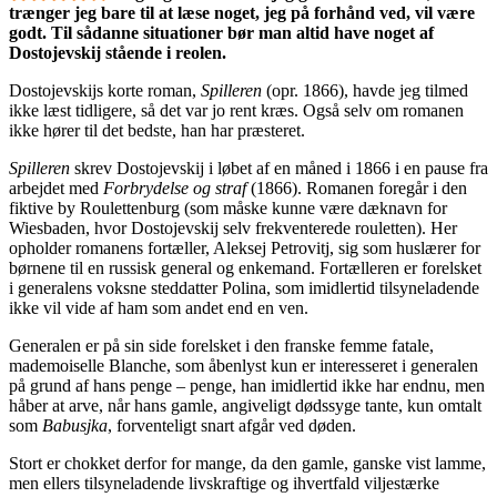
trænger jeg bare til at læse noget, jeg på forhånd ved, vil være
godt. Til sådanne situationer bør man altid have noget af
Dostojevskij stående i reolen.
Dostojevskijs korte roman,
Spilleren
(opr. 1866), havde jeg tilmed
ikke læst tidligere, så det var jo rent kræs. Også selv om romanen
ikke hører til det bedste, han har præsteret.
Spilleren
skrev Dostojevskij i løbet af en måned i 1866 i en pause fra
arbejdet med
Forbrydelse og straf
(1866). Romanen foregår i den
fiktive by Roulettenburg (som måske kunne være dæknavn for
Wiesbaden, hvor Dostojevskij selv frekventerede rouletten). Her
opholder romanens fortæller, Aleksej Petrovitj, sig som huslærer for
børnene til en russisk general og enkemand. Fortælleren er forelsket
i generalens voksne steddatter Polina, som imidlertid tilsyneladende
ikke vil vide af ham som andet end en ven.
Generalen er på sin side forelsket i den franske femme fatale,
mademoiselle Blanche, som åbenlyst kun er interesseret i generalen
på grund af hans penge – penge, han imidlertid ikke har endnu, men
håber at arve, når hans gamle, angiveligt dødssyge tante, kun omtalt
som
Babusjka
, forventeligt snart afgår ved døden.
Stort er chokket derfor for mange, da den gamle, ganske vist lamme,
men ellers tilsyneladende livskraftige og ihvertfald viljestærke