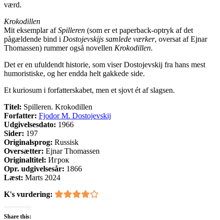
værd.
Krokodillen
Mit eksemplar af
Spilleren
(som er et paperback-optryk af det
pågældende bind i
Dostojevskijs samlede værker
, oversat af Ejnar
Thomassen) rummer også novellen
Krokodillen
.
Det er en ufuldendt historie, som viser Dostojevskij fra hans mest
humoristiske, og her endda helt gakkede side.
Et kuriosum i forfatterskabet, men et sjovt ét af slagsen.
Titel:
Spilleren. Krokodillen
Forfatter:
Fjodor M. Dostojevskij
Udgivelsesdato:
1966
Sider:
197
Originalsprog:
Russisk
Oversætter:
Ejnar Thomassen
Originaltitel:
Игрок
Opr. udgivelsesår:
1866
Læst:
Marts 2024
K's vurdering:
Share this: