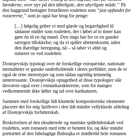
hænderne, over styr på den tåbeligste, den uhyrligste måde.”
På
den baggrund betragter fortælleren rouletten som
“just opfundet for
russererne,”
som jo også har brug for penge:
[…] følgelig griber vi med glæde og begærlighed til
sådanne midler som rouletten, der i løbet af to timer kan
gøre én til en rig mand. Den slags har for os en ganske
særegen tillokkelse; og da vi spiller ubetænksomt, uden
den ihærdige beregning, nå – så taber vi altid og
ruinerer os ved rouletten.
Dostojevskijs typologi over de forskellige europæiske, nationale
mentaliteter er ganske underholdende i deres perfiditet, men de er
også de rene stereotyper og som sådan egentlig temmelig
uinteressante. Dostojevskijs optagethed af disse typologier slår
desværre også over i romankaraktererne, som for manges
vedkommende ikke løfter sig ud over karikaturen.
Sammen med forskellige lidt kluntede kompositoriske elementer
placerer det for mig
Spilleren
i den lidt mindre vellykkede afdeling
af Dostojevskijs forfatterskab.
Beskrivelsen af den eksalterede og maniske spillelidenskab ved
rouletten, som romanen med rette er berømt for, og ikke mindst
portrættet af den fabelagtige Babusjka er imidlertid hele romanen