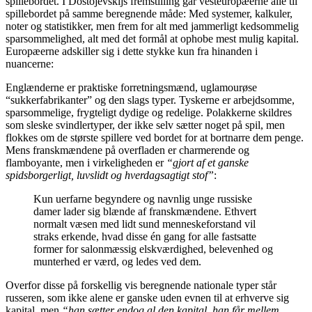
spillebordet. I Dostojevskijs fremstilling går vesteuropæerne alle til
spillebordet på samme beregnende måde: Med systemer, kalkuler,
noter og statistikker, men frem for alt med jammerligt kedsommelig
sparsommelighed, alt med det formål at ophobe mest mulig kapital.
Europæerne adskiller sig i dette stykke kun fra hinanden i
nuancerne:
Englænderne er praktiske forretningsmænd, uglamourøse
“sukkerfabrikanter” og den slags typer. Tyskerne er arbejdsomme,
sparsommelige, frygteligt dydige og redelige. Polakkerne skildres
som sleske svindlertyper, der ikke selv sætter noget på spil, men
flokkes om de største spillere ved bordet for at bortnarre dem penge.
Mens franskmændene på overfladen er charmerende og
flamboyante, men i virkeligheden er
“gjort af et ganske
spidsborgerligt, luvslidt og hverdagsagtigt stof”
:
Kun uerfarne begyndere og navnlig unge russiske
damer lader sig blænde af franskmændene. Ethvert
normalt væsen med lidt sund menneskeforstand vil
straks erkende, hvad disse én gang for alle fastsatte
former for salonmæssig elskværdighed, belevenhed og
munterhed er værd, og ledes ved dem.
Overfor disse på forskellig vis beregnende nationale typer står
russeren, som ikke alene er ganske uden evnen til at erhverve sig
kapital, men
“han sætter endog al den kapital, han får mellem