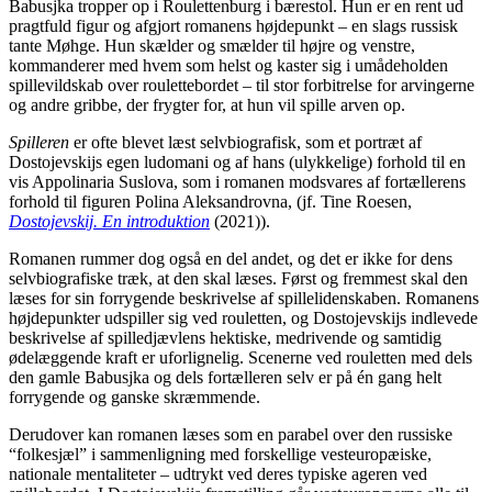
Babusjka tropper op i Roulettenburg i bærestol. Hun er en rent ud
pragtfuld figur og afgjort romanens højdepunkt – en slags russisk
tante Møhge. Hun skælder og smælder til højre og venstre,
kommanderer med hvem som helst og kaster sig i umådeholden
spillevildskab over roulettebordet – til stor forbitrelse for arvingerne
og andre gribbe, der frygter for, at hun vil spille arven op.
Spilleren
er ofte blevet læst selvbiografisk, som et portræt af
Dostojevskijs egen ludomani og af hans (ulykkelige) forhold til en
vis Appolinaria Suslova, som i romanen modsvares af fortællerens
forhold til figuren Polina Aleksandrovna, (jf. Tine Roesen,
Dostojevskij. En introduktion
(2021)).
Romanen rummer dog også en del andet, og det er ikke for dens
selvbiografiske træk, at den skal læses. Først og fremmest skal den
læses for sin forrygende beskrivelse af spillelidenskaben. Romanens
højdepunkter udspiller sig ved rouletten, og Dostojevskijs indlevede
beskrivelse af spilledjævlens hektiske, medrivende og samtidig
ødelæggende kraft er uforlignelig. Scenerne ved rouletten med dels
den gamle Babusjka og dels fortælleren selv er på én gang helt
forrygende og ganske skræmmende.
Derudover kan romanen læses som en parabel over den russiske
“folkesjæl” i sammenligning med forskellige vesteuropæiske,
nationale mentaliteter – udtrykt ved deres typiske ageren ved