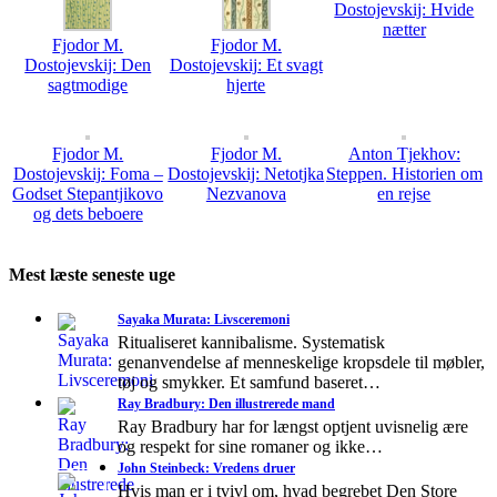
Dostojevskij: Hvide
nætter
Fjodor M.
Fjodor M.
Dostojevskij: Den
Dostojevskij: Et svagt
sagtmodige
hjerte
Fjodor M.
Fjodor M.
Anton Tjekhov:
Dostojevskij: Foma –
Dostojevskij: Netotjka
Steppen. Historien om
Godset Stepantjikovo
Nezvanova
en rejse
og dets beboere
Mest læste seneste uge
Sayaka Murata: Livsceremoni
Ritualiseret kannibalisme. Systematisk
genanvendelse af menneskelige kropsdele til møbler,
tøj og smykker. Et samfund baseret…
Ray Bradbury: Den illustrerede mand
Ray Bradbury har for længst optjent uvisnelig ære
og respekt for sine romaner og ikke…
John Steinbeck: Vredens druer
Hvis man er i tvivl om, hvad begrebet Den Store