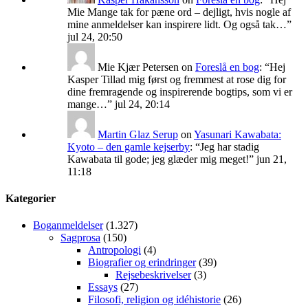
Mie Mange tak for pæne ord – dejligt, hvis nogle af
mine anmeldelser kan inspirere lidt. Og også tak…
”
jul 24, 20:50
Mie Kjær Petersen
on
Foreslå en bog
: “
Hej
Kasper Tillad mig først og fremmest at rose dig for
dine fremragende og inspirerende bogtips, som vi er
mange…
”
jul 24, 20:14
Martin Glaz Serup
on
Yasunari Kawabata:
Kyoto – den gamle kejserby
: “
Jeg har stadig
Kawabata til gode; jeg glæder mig meget!
”
jun 21,
11:18
Kategorier
Boganmeldelser
(1.327)
Sagprosa
(150)
Antropologi
(4)
Biografier og erindringer
(39)
Rejsebeskrivelser
(3)
Essays
(27)
Filosofi, religion og idéhistorie
(26)