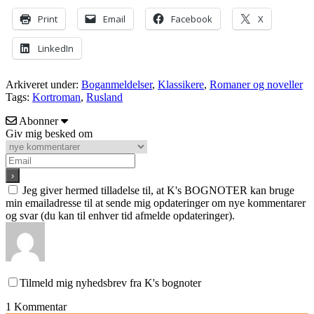
Print
Email
Facebook
X
LinkedIn
Arkiveret under:
Boganmeldelser
,
Klassikere
,
Romaner og noveller
Tags:
Kortroman
,
Rusland
Abonner
Giv mig besked om
Jeg giver hermed tilladelse til, at K's BOGNOTER kan bruge
min emailadresse til at sende mig opdateringer om nye kommentarer
og svar (du kan til enhver tid afmelde opdateringer).
Tilmeld mig nyhedsbrev fra K's bognoter
1
Kommentar