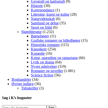
Geografi og kartografi
(9)
Historie
(30)
Korrepondance
(1)
Litteratur, kunst og kultur
(28)
Naturvidenskab
(6)
Samfund og debat
(35)
Sport og fritid
(6)
Skønlitteratur
(1.232)
Børnebøger
(11)
Grafiske romaner og billedbøger
(15)
Historiske romaner
(115)
Klassikere
(254)
Komedie
(16)
Krimi, spænding og ramasjang
(66)
Lyrik og drama
(64)
Nyere udgivelser
(319)
Romaner og noveller
(1.081)
Science fiction
(56)
Boghandeler
(34)
Øvrige indlæg
(36)
Tidsskrifter
(3)
Søg i K’s bognoter