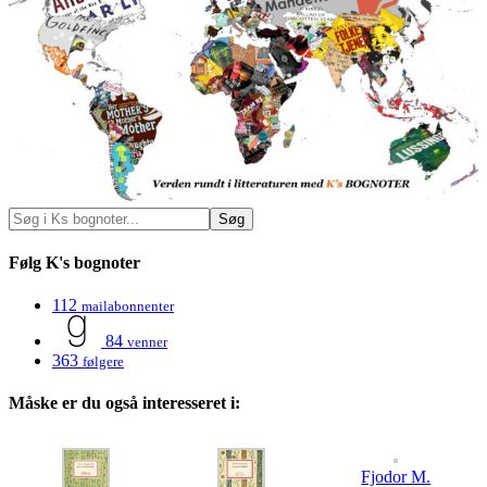
Følg K's bognoter
112
mailabonnenter
84
venner
363
følgere
Måske er du også interesseret i:
Fjodor M.