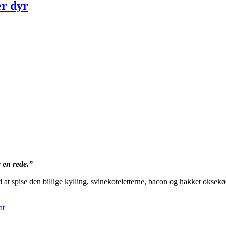
r dyr
 en rede.”
d at spise den billige kylling, svinekoteletterne, bacon og hakket oksek
at