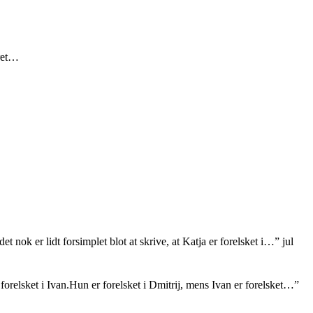
eret…
et nok er lidt forsimplet blot at skrive, at Katja er forelsket i…
”
jul
orelsket i Ivan.Hun er forelsket i Dmitrij, mens Ivan er forelsket…
”