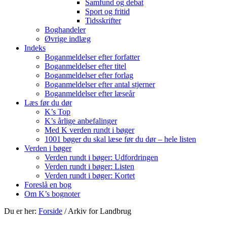
Samfund og debat
Sport og fritid
Tidsskrifter
Boghandeler
Øvrige indlæg
Indeks
Boganmeldelser efter forfatter
Boganmeldelser efter titel
Boganmeldelser efter forlag
Boganmeldelser efter antal stjerner
Boganmeldelser efter læseår
Læs før du dør
K’s Top
K’s årlige anbefalinger
Med K verden rundt i bøger
1001 bøger du skal læse før du dør – hele listen
Verden i bøger
Verden rundt i bøger: Udfordringen
Verden rundt i bøger: Listen
Verden rundt i bøger: Kortet
Foreslå en bog
Om K’s bognoter
Du er her:
Forside
/
Arkiv for Landbrug