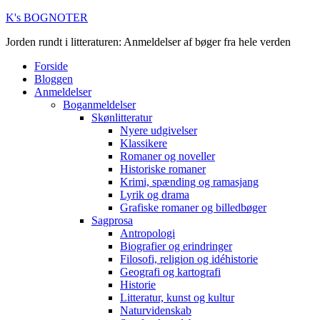
K's BOGNOTER
Jorden rundt i litteraturen: Anmeldelser af bøger fra hele verden
Forside
Bloggen
Anmeldelser
Boganmeldelser
Skønlitteratur
Nyere udgivelser
Klassikere
Romaner og noveller
Historiske romaner
Krimi, spænding og ramasjang
Lyrik og drama
Grafiske romaner og billedbøger
Sagprosa
Antropologi
Biografier og erindringer
Filosofi, religion og idéhistorie
Geografi og kartografi
Historie
Litteratur, kunst og kultur
Naturvidenskab