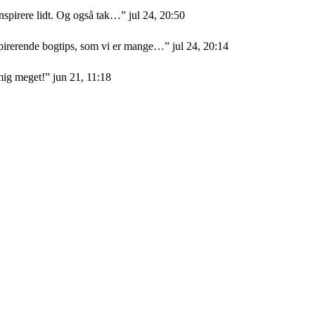
nspirere lidt. Og også tak…
”
jul 24, 20:50
nspirerende bogtips, som vi er mange…
”
jul 24, 20:14
mig meget!
”
jun 21, 11:18