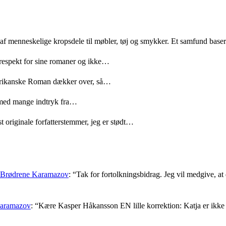
 af menneskelige kropsdele til møbler, tøj og smykker. Et samfund bas
 respekt for sine romaner og ikke…
merikanske Roman dækker over, så…
med mange indtryk fra…
t originale forfatterstemmer, jeg er stødt…
: Brødrene Karamazov
: “
Tak for fortolkningsbidrag. Jeg vil medgive, at d
Karamazov
: “
Kære Kasper Håkansson EN lille korrektion: Katja er ikke f