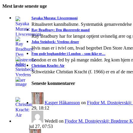
Mest læste seneste uge
Sayaka Murata: Livsceremoni
Ritualiseret kannibalisme. Systematisk genanvendelse
Ray Bradbury: Den illustrerede mand
Ray Bradbury har for længst optjent uvisnelig ære og
John Steinbeck: Vredens druer
Hvis man er i tvivl om, hvad begrebet Den Store A
Fem gode boghandeler i London – som ikke er…
London er en fed by på mange måder. Jeg kom hjem 
Christian Kracht: Air
Schweiziske Christian Kracht (f. 1966) er en af de mes
Seneste kommentarer
Kasper Håkansson
on
Fjodor M. Dostojevskij
29, 18:12
Wedell
on
Fjodor M. Dostojevskij: Brødrene 
jul 27, 07:53