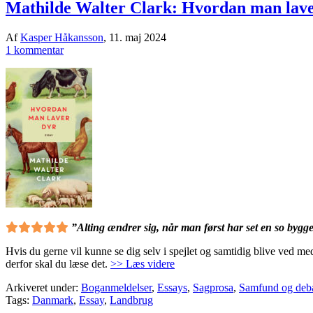
Mathilde Walter Clark: Hvordan man lave
Af
Kasper Håkansson
,
11. maj 2024
1 kommentar
”Alting ændrer sig, når man først har set en so bygge
Hvis du gerne vil kunne se dig selv i spejlet og samtidig blive ved me
derfor skal du læse det.
>> Læs videre
Arkiveret under:
Boganmeldelser
,
Essays
,
Sagprosa
,
Samfund og deb
Tags:
Danmark
,
Essay
,
Landbrug