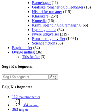
Børnebøger
(11)
Grafiske romaner og billedbøger
(15)
Historiske romaner
(115)
Klassikere
(254)
Komedie
(16)
Krimi, spænding og ramasjang
(66)
Lyrik og drama
(64)
Nyere udgivelser
(319)
Romaner og noveller
(1.081)
Science fiction
(56)
Boghandeler
(34)
Øvrige indlæg
(36)
Tidsskrifter
(3)
Søg i K’s bognoter
Følg K's bognoter
112
mailabonnenter
84
venner
363
følgere