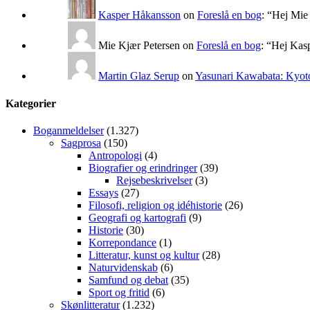
Kasper Håkansson
on
Foreslå en bog
: “
Hej Mie 
Mie Kjær Petersen
on
Foreslå en bog
: “
Hej Kasp
Martin Glaz Serup
on
Yasunari Kawabata: Kyoto
Kategorier
Boganmeldelser
(1.327)
Sagprosa
(150)
Antropologi
(4)
Biografier og erindringer
(39)
Rejsebeskrivelser
(3)
Essays
(27)
Filosofi, religion og idéhistorie
(26)
Geografi og kartografi
(9)
Historie
(30)
Korrepondance
(1)
Litteratur, kunst og kultur
(28)
Naturvidenskab
(6)
Samfund og debat
(35)
Sport og fritid
(6)
Skønlitteratur
(1.232)