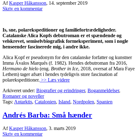
Af
Kasper Håkansson
,
14. september 2019
Skriv en kommentar
Is, sne, polarekspeditioner og familiefortrædeligheder.
Catalanske Alica Kopfs debutroman er et spændende og
velskrevet, semiselvbiografisk formeksperiment, som i nogle
henseender fascinerede mig, i andre ikke.
Alica Kopf er pseudonym for den catalanske forfatter og kunstner
Imma Ávalos Marqués (f. 1982). Hendes debutroman fra 2016,
Hermano de hielo
(eng.
Brother in Ice
, 2018, oversat af Mara Faye
Lethem) tager afsæt i hendes tydeligvis store fascination af
polarekspeditioner.
>> Læs videre
Arkiveret under:
Biografier og erindringer
,
Boganmeldelser
,
Romaner og noveller
Tags:
Antarktis
,
Catalonien
,
Island
,
Nordpolen
,
Spanien
Andrés Barba: Små hænder
Af
Kasper Håkansson
,
3. marts 2019
Skriv en kommentar