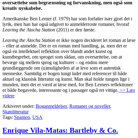
oversættelse som begrænsning og forvanskning, men også som
kreativ nyskabelse.
Amerikanske Ben Lerner (f. 1979) har som forfatter især gjort det i
lyrik, men han har også udgivet to anmelderroste romaner, hvoraf
Leaving the Atocha Station
(2011) er den første.
Leaving the Atocha Station
er ikke nogen decideret let roman at læse
– eller at anmelde. Det er en roman med handling, ja, men det er
også en intellektuel reflektion over blandt andet kunst og
kunstbegrebet, om sproget som sådan, om oversættelse, om at
bevæge sig mellem sprog og kulturer – og endnu mere
grundlæggende om (u)muligheden af at leve som et autentisk
menneske. Samtidig er bogen tungt ladet med referencer til både
aktuel og klassisk litteratur og kunst. Man skal holde tungen lige i
munden, men det er værd at læse med, for Ben Lerners reflektioner
er både begavede, interessante og i passager også ret vittige.
>> Læs
videre
Arkiveret under:
Boganmeldelser
,
Romaner og noveller
,
Skønlitteratur
Tags:
Spanien
,
USA
Enrique Vila-Matas: Bartleby & Co.