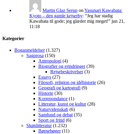
Martin Glaz Serup
on
Yasunari Kawabata:
Kyoto – den gamle kejserby
: “
Jeg har stadig
Kawabata til gode; jeg glæder mig meget!
”
jun 21,
11:18
Kategorier
Boganmeldelser
(1.327)
Sagprosa
(150)
Antropologi
(4)
Biografier og erindringer
(39)
Rejsebeskrivelser
(3)
Essays
(27)
Filosofi, religion og idéhistorie
(26)
Geografi og kartografi
(9)
Historie
(30)
Korrepondance
(1)
Litteratur, kunst og kultur
(28)
Naturvidenskab
(6)
Samfund og debat
(35)
Sport og fritid
(6)
Skønlitteratur
(1.232)
Børnebøger
(11)