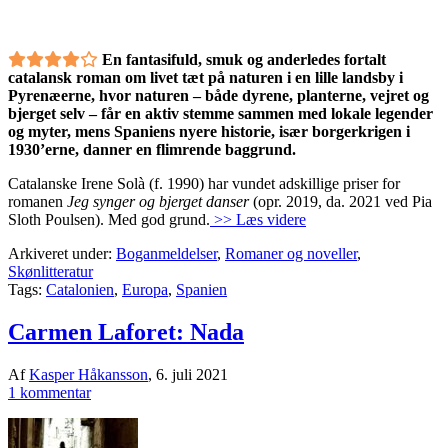
En fantasifuld, smuk og anderledes fortalt
catalansk roman om livet tæt på naturen i en lille landsby i
Pyrenæerne, hvor naturen – både dyrene, planterne, vejret og
bjerget selv – får en aktiv stemme sammen med lokale legender
og myter, mens Spaniens nyere historie, især borgerkrigen i
1930’erne, danner en flimrende baggrund.
Catalanske Irene Solà (f. 1990) har vundet adskillige priser for
romanen
Jeg synger og bjerget danser
(opr. 2019, da. 2021 ved Pia
Sloth Poulsen). Med god grund.
>> Læs videre
Arkiveret under:
Boganmeldelser
,
Romaner og noveller
,
Skønlitteratur
Tags:
Catalonien
,
Europa
,
Spanien
Carmen Laforet: Nada
Af
Kasper Håkansson
,
6. juli 2021
1 kommentar