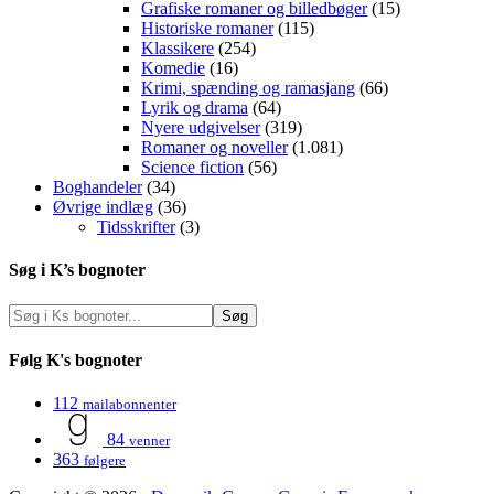
Grafiske romaner og billedbøger
(15)
Historiske romaner
(115)
Klassikere
(254)
Komedie
(16)
Krimi, spænding og ramasjang
(66)
Lyrik og drama
(64)
Nyere udgivelser
(319)
Romaner og noveller
(1.081)
Science fiction
(56)
Boghandeler
(34)
Øvrige indlæg
(36)
Tidsskrifter
(3)
Søg i K’s bognoter
Følg K's bognoter
112
mailabonnenter
84
venner
363
følgere