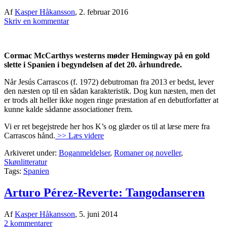
Af
Kasper Håkansson
,
2. februar 2016
Skriv en kommentar
Cormac McCarthys westerns møder Hemingway på en gold
slette i Spanien i begyndelsen af det 20. århundrede.
Når Jesús Carrascos (f. 1972) debutroman fra 2013 er bedst, lever
den næsten op til en sådan karakteristik. Dog kun næsten, men det
er trods alt heller ikke nogen ringe præstation af en debutforfatter at
kunne kalde sådanne associationer frem.
Vi er ret begejstrede her hos K’s og glæder os til at læse mere fra
Carrascos hånd.
>> Læs videre
Arkiveret under:
Boganmeldelser
,
Romaner og noveller
,
Skønlitteratur
Tags:
Spanien
Arturo Pérez-Reverte: Tangodanseren
Af
Kasper Håkansson
,
5. juni 2014
2 kommentarer