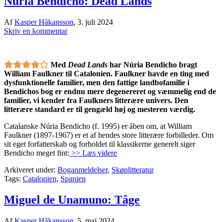
Núria Bendicho: Dead Lands
Af
Kasper Håkansson
,
3. juli 2024
Skriv en kommentar
Med
Dead Lands
har Núria Bendicho bragt
William Faulkner til Catalonien. Faulkner havde en ting med
dysfunktionelle familier, men den fattige landbofamilie i
Bendichos bog er endnu mere degenereret og væmmelig end de
familier, vi kender fra Faulkners litterære univers. Den
litterære standard er til gengæld høj og mesteren værdig.
Catalanske Núria Bendicho (f. 1995) er åben om, at William
Faulkner (1897-1967) er et af hendes store litterære forbilleder. Om
sit eget forfatterskab og forholdet til klassikerne generelt siger
Bendicho meget fint:
>> Læs videre
Arkiveret under:
Boganmeldelser
,
Skønlitteratur
Tags:
Catalonien
,
Spanien
Miguel de Unamuno: Tåge
Af
Kasper Håkansson
,
5. maj 2024