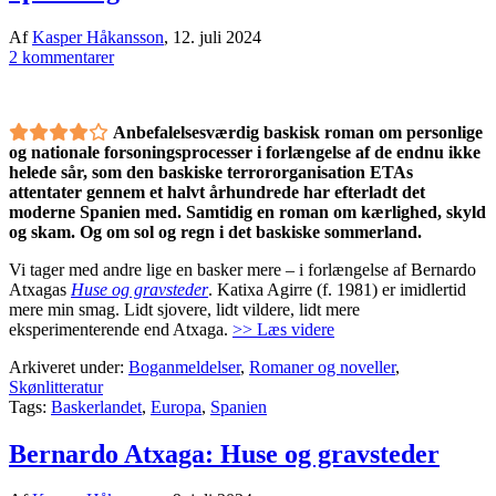
Af
Kasper Håkansson
,
12. juli 2024
2 kommentarer
Anbefalelsesværdig baskisk roman om personlige
og nationale forsoningsprocesser i forlængelse af de endnu ikke
helede sår, som den baskiske terrororganisation ETAs
attentater gennem et halvt århundrede har efterladt det
moderne Spanien med. Samtidig en roman om kærlighed, skyld
og skam. Og om sol og regn i det baskiske sommerland.
Vi tager med andre lige en basker mere – i forlængelse af Bernardo
Atxagas
Huse og gravsteder
. Katixa Agirre (f. 1981) er imidlertid
mere min smag. Lidt sjovere, lidt vildere, lidt mere
eksperimenterende end Atxaga.
>> Læs videre
Arkiveret under:
Boganmeldelser
,
Romaner og noveller
,
Skønlitteratur
Tags:
Baskerlandet
,
Europa
,
Spanien
Bernardo Atxaga: Huse og gravsteder