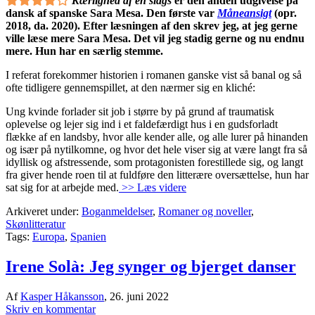
Kærlighed af en slags
er den anden udgivelse på
dansk af spanske Sara Mesa. Den første var
Måneansigt
(opr.
2018, da. 2020). Efter læsningen af den skrev jeg, at jeg gerne
ville læse mere Sara Mesa. Det vil jeg stadig gerne og nu endnu
mere. Hun har en særlig stemme.
I referat forekommer historien i romanen ganske vist så banal og så
ofte tidligere gennemspillet, at den nærmer sig en kliché:
Ung kvinde forlader sit job i større by på grund af traumatisk
oplevelse og lejer sig ind i et faldefærdigt hus i en gudsforladt
flække af en landsby, hvor alle kender alle, og alle lurer på hinanden
og især på nytilkomne, og hvor det hele viser sig at være langt fra så
idyllisk og afstressende, som protagonisten forestillede sig, og langt
fra giver hende roen til at fuldføre den litterære oversættelse, hun har
sat sig for at arbejde med.
>> Læs videre
Arkiveret under:
Boganmeldelser
,
Romaner og noveller
,
Skønlitteratur
Tags:
Europa
,
Spanien
Irene Solà: Jeg synger og bjerget danser
Af
Kasper Håkansson
,
26. juni 2022
Skriv en kommentar