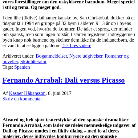
vores forestillinger om den uskyldsrene barndom. Meget speciel
i stil og tema. Og meget god.
I den lille (fiktive) latinamerikanske by, San Christóbal, dukker på et
tidspunkt i 1994 en gruppe på 32 børn i alderen 9-13 år op i byens
gader. Ingen ved, hvorfra de kommer. De taler et sprog, der minder
om spansk, men som ingen forstår. I starten registrerer indbyggerne i
byen knap nok børnene og skelner dem ikke fra de indianerbørn, de
er vant til at se tigge i gaderne.
>> Læs videre
Arkiveret under:
Boganmeldelser
,
Nyere udgivelser
,
Romaner og
noveller
,
Skønlitteratur
Tags:
Spanien
Fernando Arrabal: Dali versus Picasso
Af
Kasper Håkansson
,
8. juni 2017
Skriv en kommentar
Absurd og helt sjovt teaterstykke af den spanske dramatiker
Fernando Arrabal, som lader særdeles menneskelige udgaver af
Dali og Picasso mødes i en fiktiv dialog – med to af deres
malerier, deres indbyrdes konkurrence og den spanske