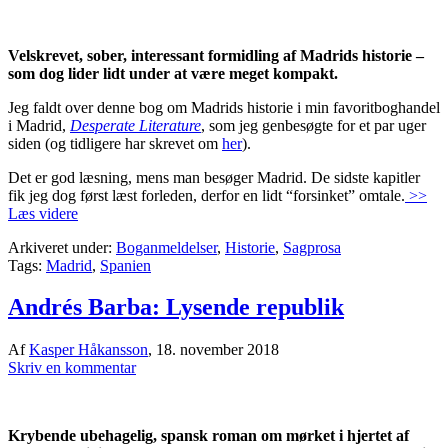
Velskrevet, sober, interessant formidling af Madrids historie –
som dog lider lidt under at være meget kompakt.
Jeg faldt over denne bog om Madrids historie i min favoritboghandel
i Madrid,
Desperate Literature
, som jeg genbesøgte for et par uger
siden (og tidligere har skrevet om
her
).
Det er god læsning, mens man besøger Madrid. De sidste kapitler
fik jeg dog først læst forleden, derfor en lidt “forsinket” omtale.
>>
Læs videre
Arkiveret under:
Boganmeldelser
,
Historie
,
Sagprosa
Tags:
Madrid
,
Spanien
Andrés Barba: Lysende republik
Af
Kasper Håkansson
,
18. november 2018
Skriv en kommentar
Krybende ubehagelig, spansk roman om mørket i hjertet af