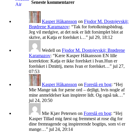
Seneste kommentarer
Kasper Håkansson
on
Fjodor M. Dostojevskij:
Brødrene Karamazov
: “
Tak for fortolkningsbidrag.
Jeg vil medgive, at det nok er lidt forsimplet blot at
skrive, at Katja er forelsket i…
”
jul 29, 18:12
Wedell
on
Fjodor M. Dostojevskij: Brødrene
Karamazov
: “
Kære Kasper Håkansson EN lille
korrektion: Katja er ikke forelsket i Ivan.Hun er
forelsket i Dmitrij, mens Ivan er forelsket…
”
jul 27,
07:53
Kasper Håkansson
on
Foreslå en bog
: “
Hej
Mie Mange tak for pæne ord – dejligt, hvis nogle af
mine anmeldelser kan inspirere lidt. Og også tak…
”
jul 24, 20:50
Mie Kjær Petersen
on
Foreslå en bog
: “
Hej
Kasper Tillad mig først og fremmest at rose dig for
dine fremragende og inspirerende bogtips, som vi er
mange…
”
jul 24, 20:14