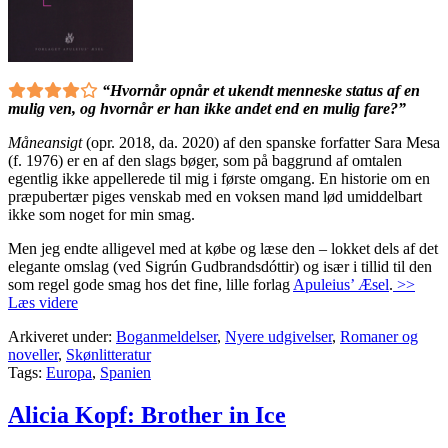
“Hvornår opnår et ukendt menneske status af en
mulig ven, og hvornår er han ikke andet end en mulig fare?”
Måneansigt
(opr. 2018, da. 2020) af den spanske forfatter Sara Mesa
(f. 1976) er en af den slags bøger, som på baggrund af omtalen
egentlig ikke appellerede til mig i første omgang. En historie om en
præpubertær piges venskab med en voksen mand lød umiddelbart
ikke som noget for min smag.
Men jeg endte alligevel med at købe og læse den – lokket dels af det
elegante omslag (ved Sigrún Gudbrandsdóttir) og især i tillid til den
som regel gode smag hos det fine, lille forlag
Apuleius’ Æsel
.
>>
Læs videre
Arkiveret under:
Boganmeldelser
,
Nyere udgivelser
,
Romaner og
noveller
,
Skønlitteratur
Tags:
Europa
,
Spanien
Alicia Kopf: Brother in Ice