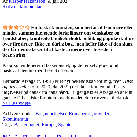
Af
Kasper Håkansson
,
9. juli 2024
Skriv en kommentar
En baskisk mursten, som består af fem mere eller
mindre sammenhængende fortællinger om venskaber og
fjendskaber, knudrede familieforhold, politik og populærkultur
over fire årtier. Ikke en dårlig bog, men heller ikke af den slags,
der får denne læser til at kaste armene over hovedet i
begejstring.
K og konen ferierer i Baskerlandet, og der er selvfølgelig lidt
baskisk litteratur med i feriekufferten.
Bernardo Atxaga (f. 1951) er et nyt bekendtskab for mig, men
Huse
og gravsteder
(opr. 2029, da. 2021) er faktisk kun én ud af seks
udgivelser på dansk fra hans hånd. Til gengæld er Atxaga én af kun
ganske få baskiske forfattere overhovedet, der er oversat til dansk.
>> Læs videre
Arkiveret under:
Boganmeldelser
,
Romaner og noveller
,
Skønlitteratur
Tags:
Baskerlandet
,
Europa
,
Spanien