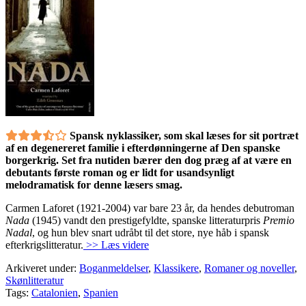
Spansk nyklassiker, som skal læses for sit portræt
af en degenereret familie i efterdønningerne af Den spanske
borgerkrig. Set fra nutiden bærer den dog præg af at være en
debutants første roman og er lidt for usandsynligt
melodramatisk for denne læsers smag.
Carmen Laforet (1921-2004) var bare 23 år, da hendes debutroman
Nada
(1945) vandt den prestigefyldte, spanske litteraturpris
Premio
Nadal
, og hun blev snart udråbt til det store, nye håb i spansk
efterkrigslitteratur.
>> Læs videre
Arkiveret under:
Boganmeldelser
,
Klassikere
,
Romaner og noveller
,
Skønlitteratur
Tags:
Catalonien
,
Spanien