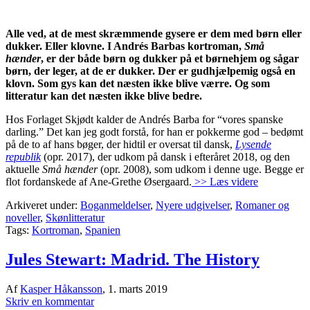
Alle ved, at de mest skræmmende gysere er dem med børn eller
dukker. Eller klovne. I Andrés Barbas kortroman,
Små
hænder
, er der både børn og dukker på et børnehjem og sågar
børn, der leger, at de er dukker. Der er gudhjælpemig også en
klovn. Som gys kan det næsten ikke blive værre. Og som
litteratur kan det næsten ikke blive bedre.
Hos Forlaget Skjødt kalder de Andrés Barba for “vores spanske
darling.” Det kan jeg godt forstå, for han er pokkerme god – bedømt
på de to af hans bøger, der hidtil er oversat til dansk,
Lysende
republik
(opr. 2017), der udkom på dansk i efteråret 2018, og den
aktuelle
Små hænder
(opr. 2008), som udkom i denne uge. Begge er
flot fordanskede af Ane-Grethe Øsergaard.
>> Læs videre
Arkiveret under:
Boganmeldelser
,
Nyere udgivelser
,
Romaner og
noveller
,
Skønlitteratur
Tags:
Kortroman
,
Spanien
Jules Stewart: Madrid. The History
Af
Kasper Håkansson
,
1. marts 2019
Skriv en kommentar