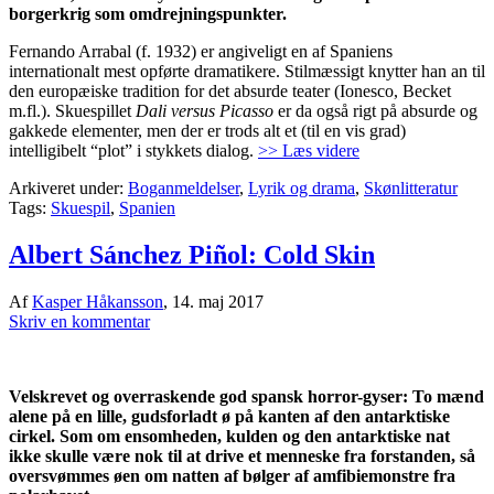
borgerkrig som omdrejningspunkter.
Fernando Arrabal (f. 1932) er angiveligt en af Spaniens
internationalt mest opførte dramatikere. Stilmæssigt knytter han an til
den europæiske tradition for det absurde teater (Ionesco, Becket
m.fl.). Skuespillet
Dali versus Picasso
er da også rigt på absurde og
gakkede elementer, men der er trods alt et (til en vis grad)
intelligibelt “plot” i stykkets dialog.
>> Læs videre
Arkiveret under:
Boganmeldelser
,
Lyrik og drama
,
Skønlitteratur
Tags:
Skuespil
,
Spanien
Albert Sánchez Piñol: Cold Skin
Af
Kasper Håkansson
,
14. maj 2017
Skriv en kommentar
Velskrevet og overraskende god spansk horror-gyser: To mænd
alene på en lille, gudsforladt ø på kanten af den antarktiske
cirkel. Som om ensomheden, kulden og den antarktiske nat
ikke skulle være nok til at drive et menneske fra forstanden, så
oversvømmes øen om natten af bølger af amfibiemonstre fra