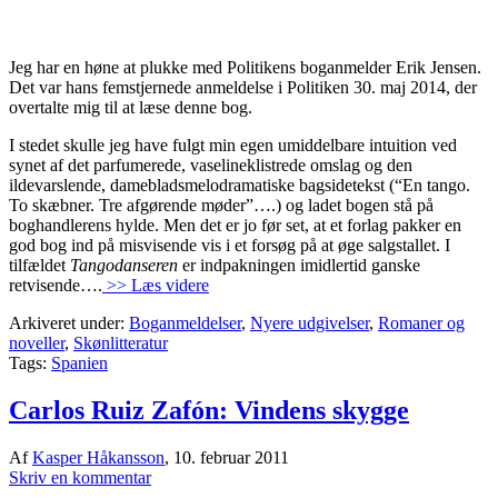
Jeg har en høne at plukke med Politikens boganmelder Erik Jensen.
Det var hans femstjernede anmeldelse i Politiken 30. maj 2014, der
overtalte mig til at læse denne bog.
I stedet skulle jeg have fulgt min egen umiddelbare intuition ved
synet af det parfumerede, vaselineklistrede omslag og den
ildevarslende, damebladsmelodramatiske bagsidetekst (“En tango.
To skæbner. Tre afgørende møder”….) og ladet bogen stå på
boghandlerens hylde. Men det er jo før set, at et forlag pakker en
god bog ind på misvisende vis i et forsøg på at øge salgstallet. I
tilfældet
Tangodanseren
er indpakningen imidlertid ganske
retvisende….
>> Læs videre
Arkiveret under:
Boganmeldelser
,
Nyere udgivelser
,
Romaner og
noveller
,
Skønlitteratur
Tags:
Spanien
Carlos Ruiz Zafón: Vindens skygge
Af
Kasper Håkansson
,
10. februar 2011
Skriv en kommentar