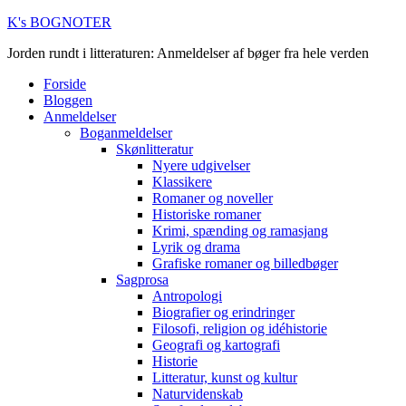
K's BOGNOTER
Jorden rundt i litteraturen: Anmeldelser af bøger fra hele verden
Forside
Bloggen
Anmeldelser
Boganmeldelser
Skønlitteratur
Nyere udgivelser
Klassikere
Romaner og noveller
Historiske romaner
Krimi, spænding og ramasjang
Lyrik og drama
Grafiske romaner og billedbøger
Sagprosa
Antropologi
Biografier og erindringer
Filosofi, religion og idéhistorie
Geografi og kartografi
Historie
Litteratur, kunst og kultur
Naturvidenskab