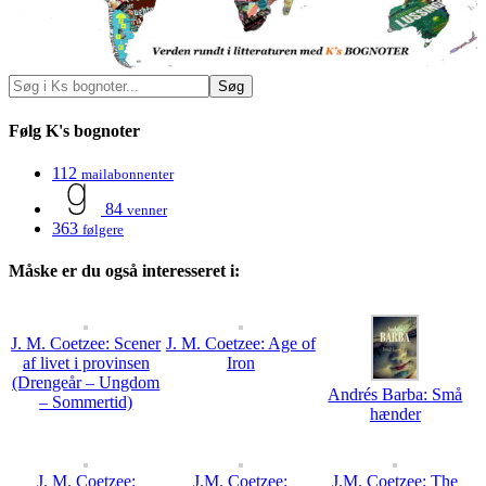
Følg K's bognoter
112
mailabonnenter
84
venner
363
følgere
Måske er du også interesseret i:
J. M. Coetzee: Scener
J. M. Coetzee: Age of
af livet i provinsen
Iron
(Drengeår – Ungdom
Andrés Barba: Små
– Sommertid)
hænder
J. M. Coetzee:
J.M. Coetzee:
J.M. Coetzee: The