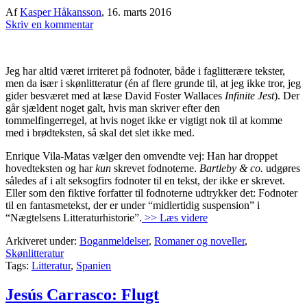
Af
Kasper Håkansson
,
16. marts 2016
Skriv en kommentar
Jeg har altid været irriteret på fodnoter, både i faglitterære tekster,
men da især i skønlitteratur (én af flere grunde til, at jeg ikke tror, jeg
gider besværet med at læse David Foster Wallaces
Infinite Jest
). Der
går sjældent noget galt, hvis man skriver efter den
tommelfingerregel, at hvis noget ikke er vigtigt nok til at komme
med i brødteksten, så skal det slet ikke med.
Enrique Vila-Matas vælger den omvendte vej: Han har droppet
hovedteksten og har
kun
skrevet fodnoterne.
Bartleby & co.
udgøres
således af i alt seksogfirs fodnoter til en tekst, der ikke er skrevet.
Eller som den fiktive forfatter til fodnoterne udtrykker det: Fodnoter
til en fantasmetekst, der er under “midlertidig suspension” i
“Nægtelsens Litteraturhistorie”.
>> Læs videre
Arkiveret under:
Boganmeldelser
,
Romaner og noveller
,
Skønlitteratur
Tags:
Litteratur
,
Spanien
Jesús Carrasco: Flugt