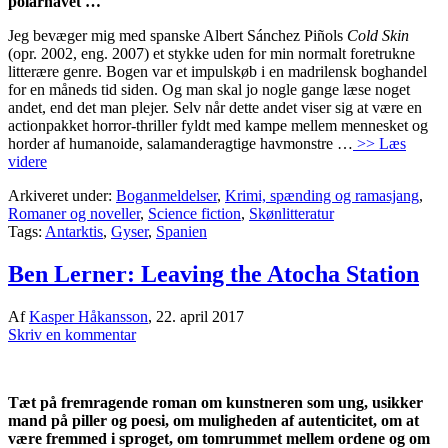
polarhavet …
Jeg bevæger mig med spanske Albert Sánchez Piñols
Cold Skin
(opr. 2002, eng. 2007) et stykke uden for min normalt foretrukne
litterære genre. Bogen var et impulskøb i en madrilensk boghandel
for en måneds tid siden. Og man skal jo nogle gange læse noget
andet, end det man plejer. Selv når dette andet viser sig at være en
actionpakket horror-thriller fyldt med kampe mellem mennesket og
horder af humanoide, salamanderagtige havmonstre …
>> Læs
videre
Arkiveret under:
Boganmeldelser
,
Krimi, spænding og ramasjang
,
Romaner og noveller
,
Science fiction
,
Skønlitteratur
Tags:
Antarktis
,
Gyser
,
Spanien
Ben Lerner: Leaving the Atocha Station
Af
Kasper Håkansson
,
22. april 2017
Skriv en kommentar
Tæt på fremragende roman om kunstneren som ung, usikker
mand på piller og poesi, om muligheden af autenticitet, om at
være fremmed i sproget, om tomrummet mellem ordene og om