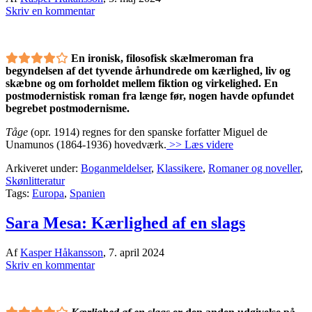
Skriv en kommentar
En ironisk, filosofisk skælmeroman fra
begyndelsen af det tyvende århundrede om kærlighed, liv og
skæbne og om forholdet mellem fiktion og virkelighed. En
postmodernistisk roman fra længe før, nogen havde opfundet
begrebet postmodernisme.
Tåge
(opr. 1914) regnes for den spanske forfatter Miguel de
Unamunos (1864-1936) hovedværk.
>> Læs videre
Arkiveret under:
Boganmeldelser
,
Klassikere
,
Romaner og noveller
,
Skønlitteratur
Tags:
Europa
,
Spanien
Sara Mesa: Kærlighed af en slags
Af
Kasper Håkansson
,
7. april 2024
Skriv en kommentar