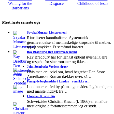
Waiting for the
Disgrace
Childhood of Jesus
Barbarians
Mest læste seneste uge
Sayaka Murata: Livsceremoni
Ritualiseret kannibalisme. Systematisk
genanvendelse af menneskelige kropsdele til møbler,
tøj og smykker. Et samfund baseret…
Ray Bradbury: Den illustrerede mand
Ray Bradbury har for længst optjent uvisnelig ære
og respekt for sine romaner og ikke…
John Steinbeck: Vredens druer
Hvis man er i tvivl om, hvad begrebet Den Store
Amerikanske Roman dækker over, så…
Fem gode boghandeler i London – som ikke er…
London er en fed by på mange måder. Jeg kom hjem
med mange indtryk fra…
Christian Kracht: Air
Schweiziske Christian Kracht (f. 1966) er en af de
mest originale forfatterstemmer, jeg er stødt…