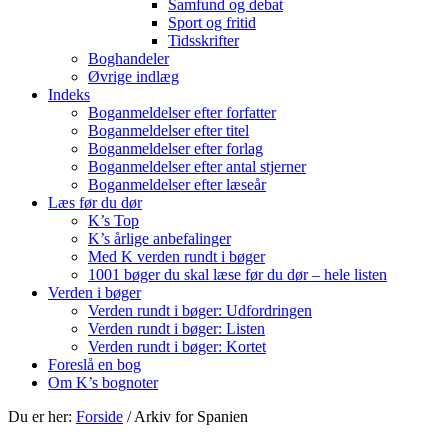
Samfund og debat
Sport og fritid
Tidsskrifter
Boghandeler
Øvrige indlæg
Indeks
Boganmeldelser efter forfatter
Boganmeldelser efter titel
Boganmeldelser efter forlag
Boganmeldelser efter antal stjerner
Boganmeldelser efter læseår
Læs før du dør
K’s Top
K’s årlige anbefalinger
Med K verden rundt i bøger
1001 bøger du skal læse før du dør – hele listen
Verden i bøger
Verden rundt i bøger: Udfordringen
Verden rundt i bøger: Listen
Verden rundt i bøger: Kortet
Foreslå en bog
Om K’s bognoter
Du er her:
Forside
/
Arkiv for Spanien