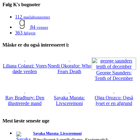
Følg K's bognoter
112
mailabonnenter
84
venner
363
følgere
Måske er du også interesseret i:
Liliana Colanzi: Vores
Nnedi Okorafor: Who
døde verden
Fears Death
George Saunders:
Tenth of December
Ray Bradbury: Den
Sayaka Murata:
Olga Orozco: Også
illustrerede mand
Livsceremoni
lyset er en afgrund
Mest læste seneste uge
Sayaka Murata: Livsceremoni
Ritualiseret kannibalisme. Systematisk