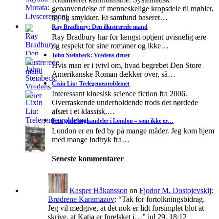
genanvendelse af menneskelige kropsdele til møbler,
tøj og smykker. Et samfund baseret…
Ray Bradbury: Den illustrerede mand
Ray Bradbury har for længst optjent uvisnelig ære
og respekt for sine romaner og ikke…
John Steinbeck: Vredens druer
Hvis man er i tvivl om, hvad begrebet Den Store
Amerikanske Roman dækker over, så…
Cixin Liu: Trelegemeproblemet
Interessant kinesisk science fiction fra 2006.
Overraskende underholdende trods det nørdede
afsæt i et klassisk,…
Fem gode boghandeler i London – som ikke er…
London er en fed by på mange måder. Jeg kom hjem
med mange indtryk fra…
Seneste kommentarer
Kasper Håkansson
on
Fjodor M. Dostojevskij:
Brødrene Karamazov
: “
Tak for fortolkningsbidrag.
Jeg vil medgive, at det nok er lidt forsimplet blot at
skrive, at Katja er forelsket i…
”
jul 29, 18:12