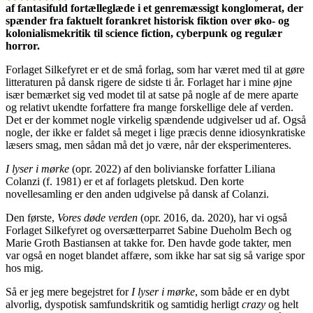
af fantasifuld fortælleglæde i et genremæssigt konglomerat, der
spænder fra faktuelt forankret historisk fiktion over øko- og
kolonialismekritik til science fiction, cyberpunk og regulær
horror.
Forlaget Silkefyret er et de små forlag, som har været med til at gøre
litteraturen på dansk rigere de sidste ti år. Forlaget har i mine øjne
især bemærket sig ved modet til at satse på nogle af de mere aparte
og relativt ukendte forfattere fra mange forskellige dele af verden.
Det er der kommet nogle virkelig spændende udgivelser ud af. Også
nogle, der ikke er faldet så meget i lige præcis denne idiosynkratiske
læsers smag, men sådan må det jo være, når der eksperimenteres.
I lyser i mørke
(opr. 2022) af den bolivianske forfatter Liliana
Colanzi (f. 1981) er et af forlagets pletskud. Den korte
novellesamling er den anden udgivelse på dansk af Colanzi.
Den første,
Vores døde verden
(opr. 2016, da. 2020), har vi også
Forlaget Silkefyret og oversætterparret Sabine Dueholm Bech og
Marie Groth Bastiansen at takke for. Den havde gode takter, men
var også en noget blandet affære, som ikke har sat sig så varige spor
hos mig.
Så er jeg mere begejstret for
I lyser i mørke
, som både er en dybt
alvorlig, dyspotisk samfundskritik og samtidig herligt
crazy
og helt