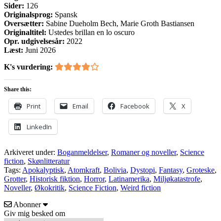
Sider:
126
Originalsprog:
Spansk
Oversætter:
Sabine Dueholm Bech, Marie Groth Bastiansen
Originaltitel:
Ustedes brillan en lo oscuro
Opr. udgivelsesår:
2022
Læst:
Juni 2026
K's vurdering:
Share this:
Print
Email
Facebook
X
LinkedIn
Arkiveret under:
Boganmeldelser
,
Romaner og noveller
,
Science
fiction
,
Skønlitteratur
Tags:
Apokalyptisk
,
Atomkraft
,
Bolivia
,
Dystopi
,
Fantasy
,
Groteske
,
Grotter
,
Historisk fiktion
,
Horror
,
Latinamerika
,
Miljøkatastrofe
,
Noveller
,
Økokritik
,
Science Fiction
,
Weird fiction
Abonner
Giv mig besked om