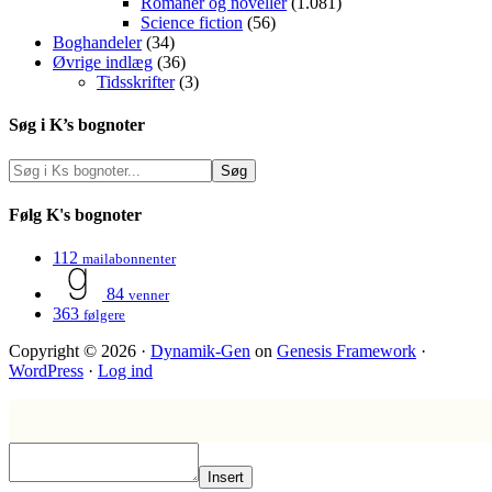
Romaner og noveller
(1.081)
Science fiction
(56)
Boghandeler
(34)
Øvrige indlæg
(36)
Tidsskrifter
(3)
Søg i K’s bognoter
Følg K's bognoter
112
mailabonnenter
84
venner
363
følgere
Copyright © 2026 ·
Dynamik-Gen
on
Genesis Framework
·
WordPress
·
Log ind
Insert