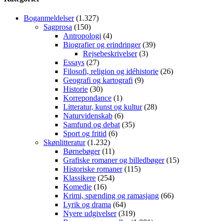
Boganmeldelser
(1.327)
Sagprosa
(150)
Antropologi
(4)
Biografier og erindringer
(39)
Rejsebeskrivelser
(3)
Essays
(27)
Filosofi, religion og idéhistorie
(26)
Geografi og kartografi
(9)
Historie
(30)
Korrepondance
(1)
Litteratur, kunst og kultur
(28)
Naturvidenskab
(6)
Samfund og debat
(35)
Sport og fritid
(6)
Skønlitteratur
(1.232)
Børnebøger
(11)
Grafiske romaner og billedbøger
(15)
Historiske romaner
(115)
Klassikere
(254)
Komedie
(16)
Krimi, spænding og ramasjang
(66)
Lyrik og drama
(64)
Nyere udgivelser
(319)