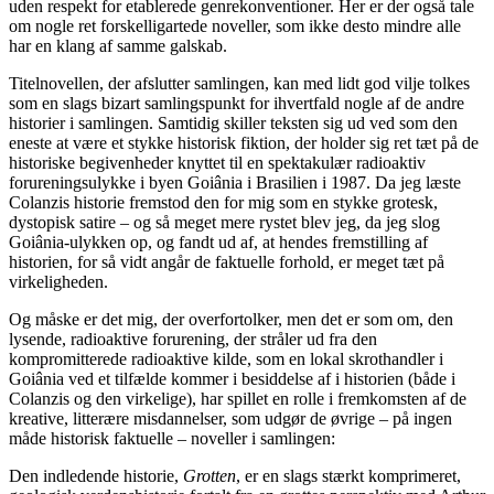
uden respekt for etablerede genrekonventioner. Her er der også tale
om nogle ret forskelligartede noveller, som ikke desto mindre alle
har en klang af samme galskab.
Titelnovellen, der afslutter samlingen, kan med lidt god vilje tolkes
som en slags bizart samlingspunkt for ihvertfald nogle af de andre
historier i samlingen. Samtidig skiller teksten sig ud ved som den
eneste at være et stykke historisk fiktion, der holder sig ret tæt på de
historiske begivenheder knyttet til en spektakulær radioaktiv
forureningsulykke i byen Goiânia i Brasilien i 1987. Da jeg læste
Colanzis historie fremstod den for mig som en stykke grotesk,
dystopisk satire – og så meget mere rystet blev jeg, da jeg slog
Goiânia-ulykken op, og fandt ud af, at hendes fremstilling af
historien, for så vidt angår de faktuelle forhold, er meget tæt på
virkeligheden.
Og måske er det mig, der overfortolker, men det er som om, den
lysende, radioaktive forurening, der stråler ud fra den
kompromitterede radioaktive kilde, som en lokal skrothandler i
Goiânia ved et tilfælde kommer i besiddelse af i historien (både i
Colanzis og den virkelige), har spillet en rolle i fremkomsten af de
kreative, litterære misdannelser, som udgør de øvrige – på ingen
måde historisk faktuelle – noveller i samlingen:
Den indledende historie,
Grotten
, er en slags stærkt komprimeret,