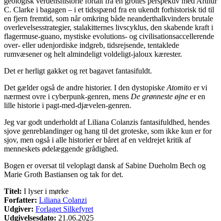
geologisk verdenshistorie fortalt fra en grottes perspektiv med Arthur
C. Clarke i bagagen – i et tidsspænd fra en ukendt forhistorisk tid til
en fjern fremtid, som når omkring både neanderthalkvinders brutale
overlevelsesstrategier, stalakitternes livscyklus, den skabende kraft i
flagermuse-guano, mystiske evolutions- og civilisationsaccellerende
over- eller udenjordiske indgreb, tidsrejsende, tentaklede
rumvæsener og helt almindeligt voldeligt-jaloux kærester.
Det er herligt gakket og ret bagavet fantasifuldt.
Det gælder også de andre historier. I den dystopiske
Atomito
er vi
nærmest ovre i cyberpunk-genren, mens
De grønneste øjne
er en
lille historie i pagt-med-djævelen-genren.
Jeg var godt underholdt af Liliana Colanzis fantasifuldhed, hendes
sjove genreblandinger og hang til det groteske, som ikke kun er for
sjov, men også i alle historier er båret af en veldrejet kritik af
menneskets ødelæggende grådighed.
Bogen er oversat til veloplagt dansk af Sabine Dueholm Bech og
Marie Groth Bastiansen og tak for det.
Titel:
I lyser i mørke
Forfatter:
Liliana Colanzi
Udgiver:
Forlaget Silkefyret
Udgivelsesdato:
21.06.2025