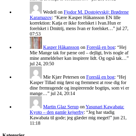
Wedell
on
Fjodor M. Dostojevskij: Brødrene
Karamazov
: “
Kære Kasper Håkansson EN lille
korrektion: Katja er ikke forelsket i Ivan.Hun er
forelsket i Dmitrij, mens Ivan er forelsket…
”
jul 27,
07:53
Kasper Håkansson
on
Foreslå en bog
: “
Hej
Mie Mange tak for pæne ord – dejligt, hvis nogle af
mine anmeldelser kan inspirere lidt. Og også tak…
”
jul 24, 20:50
Mie Kjær Petersen
on
Foreslå en bog
: “
Hej
Kasper Tillad mig først og fremmest at rose dig for
dine fremragende og inspirerende bogtips, som vi er
mange…
”
jul 24, 20:14
Martin Glaz Serup
on
Yasunari Kawabata:
Kyoto – den gamle kejserby
: “
Jeg har stadig
Kawabata til gode; jeg glæder mig meget!
”
jun 21,
11:18
Kategorier