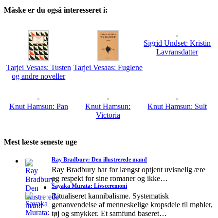
Måske er du også interesseret i:
Sigrid Undset: Kristin
Lavransdatter
Tarjei Vesaas: Tusten
Tarjei Vesaas: Fuglene
og andre noveller
Knut Hamsun: Pan
Knut Hamsun:
Knut Hamsun: Sult
Victoria
Mest læste seneste uge
Ray Bradbury: Den illustrerede mand
Ray Bradbury har for længst optjent uvisnelig ære
og respekt for sine romaner og ikke…
Sayaka Murata: Livsceremoni
Ritualiseret kannibalisme. Systematisk
genanvendelse af menneskelige kropsdele til møbler,
tøj og smykker. Et samfund baseret…