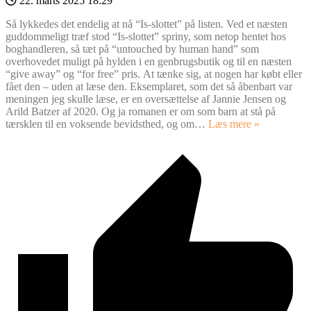
22. marts 2025 18:29
Så lykkedes det endelig at nå “Is-slottet” på listen. Ved et næsten
guddommeligt træf stod “Is-slottet” spriny, som netop hentet hos
boghandleren, så tæt på “untouched by human hand” som
overhovedet muligt på hylden i en genbrugsbutik og til en næsten
“give away” og “for free” pris. At tænke sig, at nogen har købt eller
fået den – uden at læse den. Eksemplaret, som det så åbenbart var
meningen jeg skulle læse, er en oversættelse af Jannie Jensen og
Arild Batzer af 2020. Og ja romanen er om som barn at stå på
tærsklen til en voksende bevidsthed, og om
…
Læs mere »