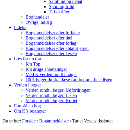
Samfund og debat
Sport og fritid
Tidsskrifter
Boghandeler
Øvrige indlæg
Indeks
Boganmeldelser efter forfatter
Boganmeldelser efter titel
Boganmeldelser efter forlag
Boganmeldelser efter antal stjerner
Boganmeldelser efter læseår
Læs før du dør
K’s Top
K’s årlige anbefalinger
Med K verden rundt i bøger
1001 bøger du skal læse før du dør – hele listen
Verden i bøger
Verden rundt i bøger: Udfordringen
Verden rundt i bøger: Listen
Verden rundt i bøger: Kortet
Foreslå en bog
Om K’s bognoter
Du er her:
Forside
/
Boganmeldelser
/
Tarjei Vesaas: Isslottet