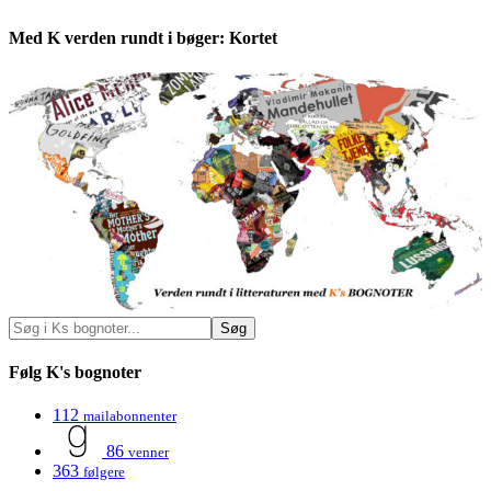
Med K verden rundt i bøger: Kortet
Følg K's bognoter
112
mailabonnenter
86
venner
363
følgere