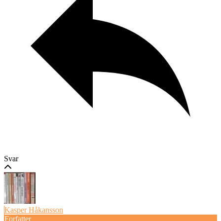
Svar
Kasper Håkansson
Forfatter