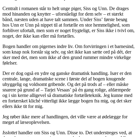
Centralt i romanen står to helt unge piger, Siss og Unn. De drages
mod hinanden og knytter – uforståeligt for dem selv – et stærkt
bånd, næsten uden at have talt sammen. Under Siss’ første besøg
hos Unn er Unn på nippet til at fortælle en stor hemmelighed, som
forbliver ufortalt, men som er noget frygteligt, er Siss ikke i tvivl om,
noget, der ikke kan eller må fortælles.
Bogen handler om pigernes indre liv. Om forvirringen i et barnesind,
som knap nok forstår sig selv, og slet ikke kan sætte ord på dét, der
sker med det, men som ikke af den grund rummer mindre virkelige
følelser.
Der er dog også en ydre og ganske dramatisk handling. Især er den
centrale, lange, dramatiske scene i første del af bogen knugende
uhyggelig og voldsomt gribende. Og det på trods af – eller måske
snarere på grund af – Tarjei Vesaas’ på én gang rolige, afdæmpede
og i sin kerne alligevel så dramatiske fortælleteknik. Jeg kunne med
en fortærsket kliché vitterligt ikke lægge bogen fra mig, og det sker
ellers ikke tit for mig.
Jeg røber ikke mere af handlingen, det ville være at ødelægge for
meget af læseoplevelsen.
Isslottet
handler om Siss og Unn. Disse to. Det understreges ved, at