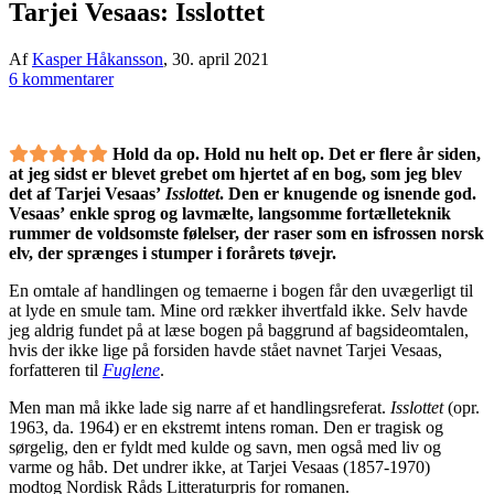
Tarjei Vesaas: Isslottet
Af
Kasper Håkansson
,
30. april 2021
6 kommentarer
Hold da op. Hold nu helt op. Det er flere år siden,
at jeg sidst er blevet grebet om hjertet af en bog, som jeg blev
det af Tarjei Vesaas’
Isslottet
. Den er knugende og isnende god.
Vesaas’ enkle sprog og lavmælte, langsomme fortælleteknik
rummer de voldsomste følelser, der raser som en isfrossen norsk
elv, der sprænges i stumper i forårets tøvejr.
En omtale af handlingen og temaerne i bogen får den uvægerligt til
at lyde en smule tam. Mine ord rækker ihvertfald ikke. Selv havde
jeg aldrig fundet på at læse bogen på baggrund af bagsideomtalen,
hvis der ikke lige på forsiden havde stået navnet Tarjei Vesaas,
forfatteren til
Fuglene
.
Men man må ikke lade sig narre af et handlingsreferat.
Isslottet
(opr.
1963, da. 1964) er en ekstremt intens roman. Den er tragisk og
sørgelig, den er fyldt med kulde og savn, men også med liv og
varme og håb. Det undrer ikke, at Tarjei Vesaas (1857-1970)
modtog Nordisk Råds Litteraturpris for romanen.