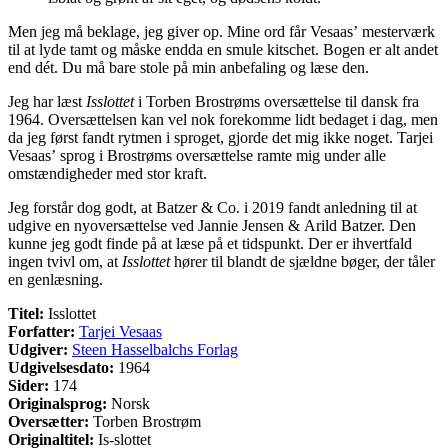
Men jeg må beklage, jeg giver op. Mine ord får Vesaas’ mesterværk
til at lyde tamt og måske endda en smule kitschet. Bogen er alt andet
end dét. Du må bare stole på min anbefaling og læse den.
Jeg har læst
Isslottet
i Torben Brostrøms oversættelse til dansk fra
1964. Oversættelsen kan vel nok forekomme lidt bedaget i dag, men
da jeg først fandt rytmen i sproget, gjorde det mig ikke noget. Tarjei
Vesaas’ sprog i Brostrøms oversættelse ramte mig under alle
omstændigheder med stor kraft.
Jeg forstår dog godt, at Batzer & Co. i 2019 fandt anledning til at
udgive en nyoversættelse ved Jannie Jensen & Arild Batzer. Den
kunne jeg godt finde på at læse på et tidspunkt. Der er ihvertfald
ingen tvivl om, at
Isslottet
hører til blandt de sjældne bøger, der tåler
en genlæsning.
Titel:
Isslottet
Forfatter:
Tarjei Vesaas
Udgiver:
Steen Hasselbalchs Forlag
Udgivelsesdato:
1964
Sider:
174
Originalsprog:
Norsk
Oversætter:
Torben Brostrøm
Originaltitel:
Is-slottet