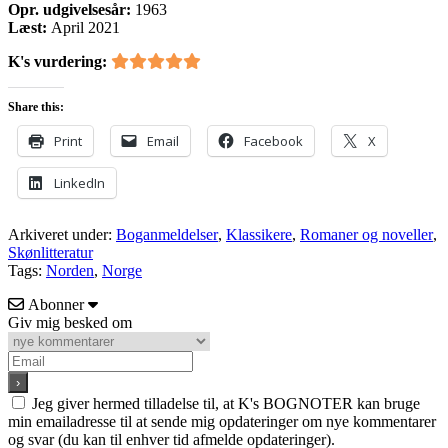
Opr. udgivelsesår:
1963
Læst:
April 2021
K's vurdering:
Share this:
Print
Email
Facebook
X
LinkedIn
Arkiveret under:
Boganmeldelser
,
Klassikere
,
Romaner og noveller
,
Skønlitteratur
Tags:
Norden
,
Norge
Abonner
Giv mig besked om
Jeg giver hermed tilladelse til, at K's BOGNOTER kan bruge
min emailadresse til at sende mig opdateringer om nye kommentarer
og svar (du kan til enhver tid afmelde opdateringer).