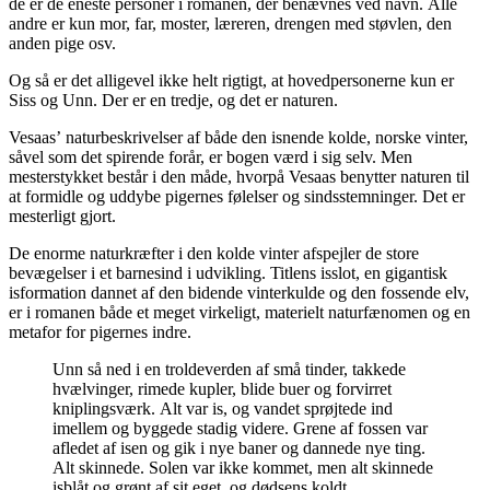
de er de eneste personer i romanen, der benævnes ved navn. Alle
andre er kun mor, far, moster, læreren, drengen med støvlen, den
anden pige osv.
Og så er det alligevel ikke helt rigtigt, at hovedpersonerne kun er
Siss og Unn. Der er en tredje, og det er naturen.
Vesaas’ naturbeskrivelser af både den isnende kolde, norske vinter,
såvel som det spirende forår, er bogen værd i sig selv. Men
mesterstykket består i den måde, hvorpå Vesaas benytter naturen til
at formidle og uddybe pigernes følelser og sindsstemninger. Det er
mesterligt gjort.
De enorme naturkræfter i den kolde vinter afspejler de store
bevægelser i et barnesind i udvikling. Titlens isslot, en gigantisk
isformation dannet af den bidende vinterkulde og den fossende elv,
er i romanen både et meget virkeligt, materielt naturfænomen og en
metafor for pigernes indre.
Unn så ned i en troldeverden af små tinder, takkede
hvælvinger, rimede kupler, blide buer og forvirret
kniplingsværk. Alt var is, og vandet sprøjtede ind
imellem og byggede stadig videre. Grene af fossen var
afledet af isen og gik i nye baner og dannede nye ting.
Alt skinnede. Solen var ikke kommet, men alt skinnede
isblåt og grønt af sit eget, og dødsens koldt.