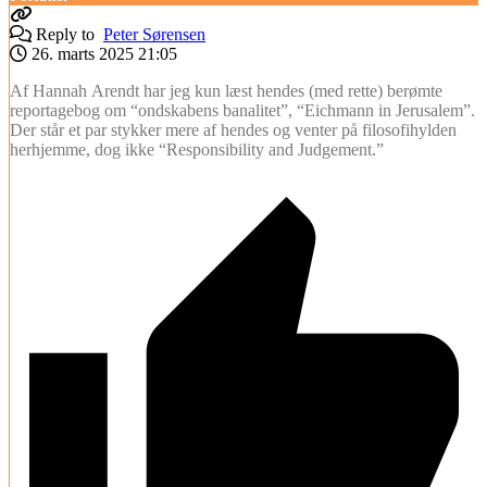
Reply to
Peter Sørensen
26. marts 2025 21:05
Af Hannah Arendt har jeg kun læst hendes (med rette) berømte
reportagebog om “ondskabens banalitet”, “Eichmann in Jerusalem”.
Der står et par stykker mere af hendes og venter på filosofihylden
herhjemme, dog ikke “Responsibility and Judgement.”