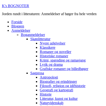
K's BOGNOTER
Jorden rundt i litteraturen: Anmeldelser af bøger fra hele verden
Forside
Bloggen
Anmeldelser
Boganmeldelser
Skønlitteratur
Nyere udgivelser
Klassikere
Romaner og noveller
Historiske romaner
Krimi, spænding og ramasjang
Lyrik og drama
Grafiske romaner og billedbøger
Sagprosa
Antropologi
Biografier og erindringer
Filosofi, religion og idéhistorie
Geografi og kartografi
Historie
Litteratur, kunst og kultur
Naturvidenskab