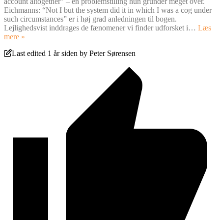
account altogether” – en problemstilling hun grunder meget over.
Eichmanns: “Not I but the system did it in which I was a cog under
such circumstances” er i høj grad anledningen til bogen.
Lejlighedsvist inddrages de fænomener vi finder udforsket i
…
Læs
mere »
Last edited 1 år siden by Peter Sørensen