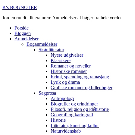
K's BOGNOTER
Jorden rundt i litteraturen: Anmeldelser af bøger fra hele verden
Forside
Bloggen
Anmeldelser
Boganmeldelser
Skønlitteratur
Nyere udgivelser
Klassikere
Romaner og noveller
Historiske romaner
Krimi, spænding og ramasjang
Lyrik og drama
Grafiske romaner og billedbøger
Sagprosa
Antropologi
Biografier og erindringer
Filosofi, religion og idéhistorie
Geografi og kartografi
Historie
Litteratur, kunst og kultur
Naturvidenskab