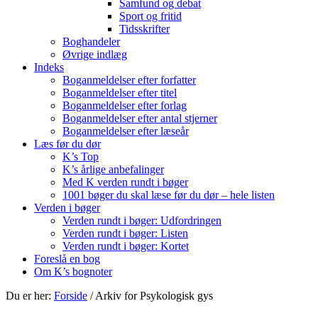
Samfund og debat
Sport og fritid
Tidsskrifter
Boghandeler
Øvrige indlæg
Indeks
Boganmeldelser efter forfatter
Boganmeldelser efter titel
Boganmeldelser efter forlag
Boganmeldelser efter antal stjerner
Boganmeldelser efter læseår
Læs før du dør
K’s Top
K’s årlige anbefalinger
Med K verden rundt i bøger
1001 bøger du skal læse før du dør – hele listen
Verden i bøger
Verden rundt i bøger: Udfordringen
Verden rundt i bøger: Listen
Verden rundt i bøger: Kortet
Foreslå en bog
Om K’s bognoter
Du er her:
Forside
/
Arkiv for Psykologisk gys