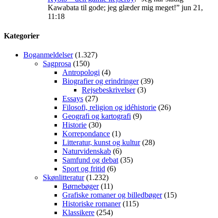
Kawabata til gode; jeg glæder mig meget!
”
jun 21,
11:18
Kategorier
Boganmeldelser
(1.327)
Sagprosa
(150)
Antropologi
(4)
Biografier og erindringer
(39)
Rejsebeskrivelser
(3)
Essays
(27)
Filosofi, religion og idéhistorie
(26)
Geografi og kartografi
(9)
Historie
(30)
Korrepondance
(1)
Litteratur, kunst og kultur
(28)
Naturvidenskab
(6)
Samfund og debat
(35)
Sport og fritid
(6)
Skønlitteratur
(1.232)
Børnebøger
(11)
Grafiske romaner og billedbøger
(15)
Historiske romaner
(115)
Klassikere
(254)