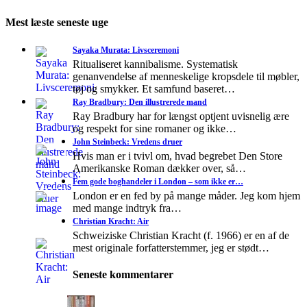
Mest læste seneste uge
Sayaka Murata: Livsceremoni
Ritualiseret kannibalisme. Systematisk
genanvendelse af menneskelige kropsdele til møbler,
tøj og smykker. Et samfund baseret…
Ray Bradbury: Den illustrerede mand
Ray Bradbury har for længst optjent uvisnelig ære
og respekt for sine romaner og ikke…
John Steinbeck: Vredens druer
Hvis man er i tvivl om, hvad begrebet Den Store
Amerikanske Roman dækker over, så…
Fem gode boghandeler i London – som ikke er…
London er en fed by på mange måder. Jeg kom hjem
med mange indtryk fra…
Christian Kracht: Air
Schweiziske Christian Kracht (f. 1966) er en af de
mest originale forfatterstemmer, jeg er stødt…
Seneste kommentarer