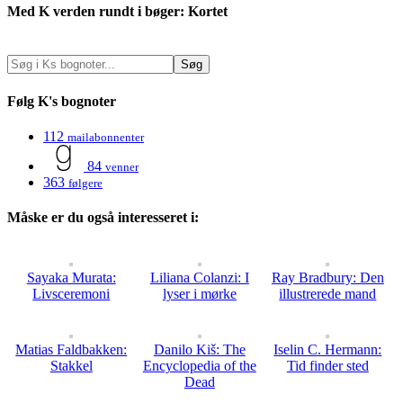
Med K verden rundt i bøger: Kortet
Følg K's bognoter
112
mailabonnenter
84
venner
363
følgere
Måske er du også interesseret i:
Sayaka Murata:
Liliana Colanzi: I
Ray Bradbury: Den
Livsceremoni
lyser i mørke
illustrerede mand
Matias Faldbakken:
Danilo Kiš: The
Iselin C. Hermann:
Stakkel
Encyclopedia of the
Tid finder sted
Dead