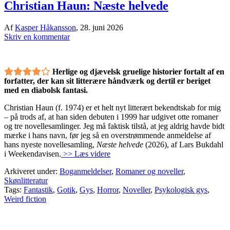
Christian Haun: Næste helvede
Af
Kasper Håkansson
,
28. juni 2026
Skriv en kommentar
Herlige og djævelsk gruelige historier fortalt af en
forfatter, der kan sit litterære håndværk og dertil er beriget
med en diabolsk fantasi.
Christian Haun (f. 1974) er et helt nyt litterært bekendtskab for mig
– på trods af, at han siden debuten i 1999 har udgivet otte romaner
og tre novellesamlinger. Jeg må faktisk tilstå, at jeg aldrig havde bidt
mærke i hans navn, før jeg så en overstrømmende anmeldelse af
hans nyeste novellesamling,
Næste helvede
(2026), af Lars Bukdahl
i Weekendavisen.
>> Læs videre
Arkiveret under:
Boganmeldelser
,
Romaner og noveller
,
Skønlitteratur
Tags:
Fantastik
,
Gotik
,
Gys
,
Horror
,
Noveller
,
Psykologisk gys
,
Weird fiction