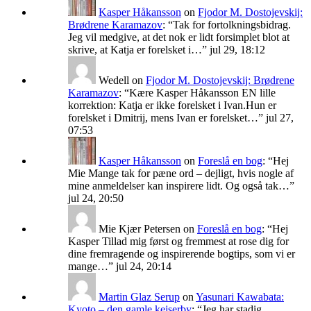
Kasper Håkansson
on
Fjodor M. Dostojevskij:
Brødrene Karamazov
: “
Tak for fortolkningsbidrag.
Jeg vil medgive, at det nok er lidt forsimplet blot at
skrive, at Katja er forelsket i…
”
jul 29, 18:12
Wedell
on
Fjodor M. Dostojevskij: Brødrene
Karamazov
: “
Kære Kasper Håkansson EN lille
korrektion: Katja er ikke forelsket i Ivan.Hun er
forelsket i Dmitrij, mens Ivan er forelsket…
”
jul 27,
07:53
Kasper Håkansson
on
Foreslå en bog
: “
Hej
Mie Mange tak for pæne ord – dejligt, hvis nogle af
mine anmeldelser kan inspirere lidt. Og også tak…
”
jul 24, 20:50
Mie Kjær Petersen
on
Foreslå en bog
: “
Hej
Kasper Tillad mig først og fremmest at rose dig for
dine fremragende og inspirerende bogtips, som vi er
mange…
”
jul 24, 20:14
Martin Glaz Serup
on
Yasunari Kawabata:
Kyoto – den gamle kejserby
: “
Jeg har stadig