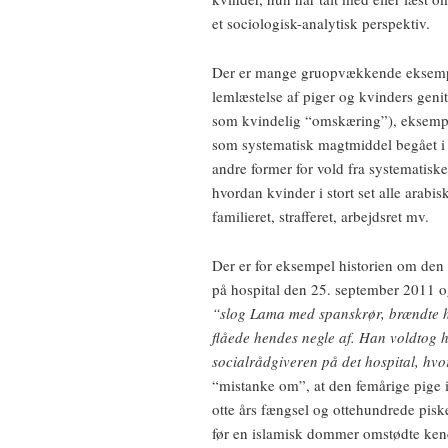
et sociologisk-analytisk perspektiv.
Der er mange gruopvækkende eksemple
lemlæstelse af piger og kvinders geni
som kvindelig “omskæring”), eksempl
som systematisk magtmiddel begået i
andre former for vold fra systematisk
hvordan kvinder i stort set alle arabisk
familieret, strafferet, arbejdsret mv.
Der er for eksempel historien om den
på hospital den 25. september 2011 og
“slog Lama med spanskrør, brændte h
flåede hendes negle af. Han voldtog h
socialrådgiveren på det hospital, hvo
“mistanke om”, at den femårige pige 
otte års fængsel og ottehundrede pis
før en islamisk dommer omstødte kendel