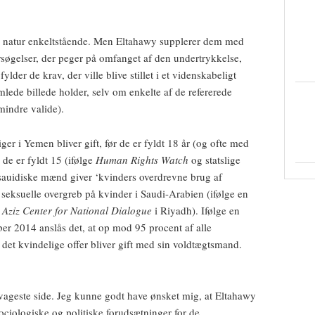
s natur enkeltstående. Men Eltahawy supplerer dem med
rsøgelser, der peger på omfanget af den undertrykkelse,
fylder de krav, der ville blive stillet i et videnskabeligt
samlede billede holder, selv om enkelte af de refererede
mindre valide).
ger i Yemen bliver gift, før de er fyldt 18 år (og ofte med
de er fyldt 15 (ifølge
Human Rights Watch
og statslige
 sauidiske mænd giver ‘kvinders overdrevne brug af
 seksuelle overgreb på kvinder i Saudi-Arabien (ifølge en
Aziz Center for National Dialogue
i Riyadh). Ifølge en
er 2014 anslås det, at op mod 95 procent af alle
t det kvindelige offer bliver gift med sin voldtægtsmand.
svageste side. Jeg kunne godt have ønsket mig, at Eltahawy
ociologiske og politiske forudsætninger for de