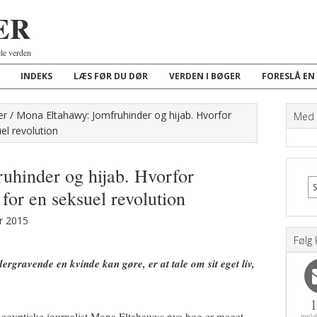
ER
ele verden
INDEKS
LÆS FØR DU DØR
VERDEN I BØGER
FORESLÅ EN
er
/
Mona Eltahawy: Jomfruhinder og hijab. Hvorfor
Med K
el revolution
uhinder og hijab. Hvorfor
for en seksuel revolution
r 2015
Følg 
ergravende en kvinde kan gøre, er at tale om sit eget liv,
-egyptiske journalist Mona Eltahawys nye bog er meget
maila