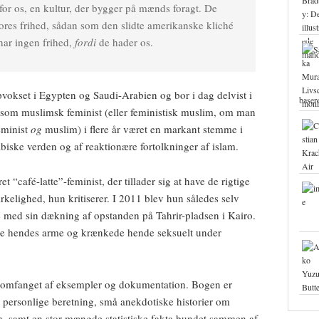
 for os, en kultur, der bygger på mænds foragt. De
ores frihed, sådan som den slidte amerikanske kliché
har ingen frihed,
fordi
de hader os.
vokset i Egypten og Saudi-Arabien og bor i dag delvist i
base
 som muslimsk feminist (eller feministisk muslim, om man
eminist
og
muslim) i flere år været en markant stemme i
abiske verden og af reaktionære fortolkninger af islam.
t “café-latte”-feminist, der tillader sig at have de rigtige
rkelighed, hun kritiserer. I 2011 blev hun således selv
se med sin dækning af opstanden på Tahrir-pladsen i Kairo.
ge hendes arme og krænkede hende seksuelt under
i omfanget af eksempler og dokumentation. Bogen er
 personlige beretning, små anekdotiske historier om
om, samt en stor mængde statistiske fakta bundet sammen af