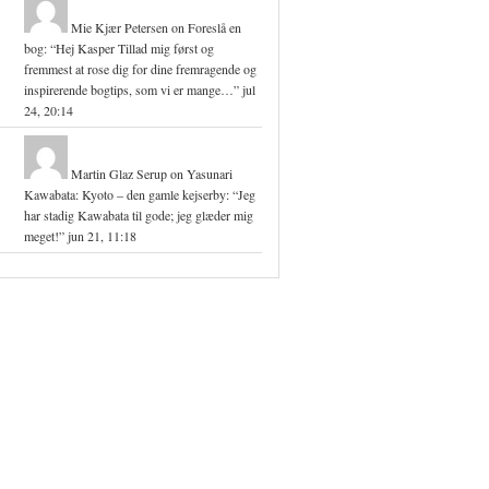
Mie Kjær Petersen
on
Foreslå en
bog
: “
Hej Kasper Tillad mig først og
fremmest at rose dig for dine fremragende og
inspirerende bogtips, som vi er mange…
”
jul
24, 20:14
Martin Glaz Serup
on
Yasunari
Kawabata: Kyoto – den gamle kejserby
: “
Jeg
har stadig Kawabata til gode; jeg glæder mig
meget!
”
jun 21, 11:18