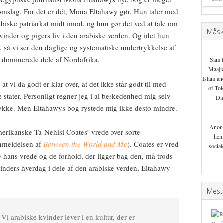
mslag. For det er dét, Mona Eltahawy gør. Hun taler med
biske patriarkat midt imod, og hun gør det ved at tale om
Måske
kvinder og pigers liv i den arabiske verden. Og idet hun
rt, så vi ser den daglige og systematiske undertrykkelse af
k dominerede dele af Nordafrika.
Sam 
Maaji
Islam an
t vi da godt er klar over, at det ikke står godt til med
of Tol
 stater. Personligt regner jeg i al beskedenhed mig selv
Di
 stykke. Men Eltahawys bog rystede mig ikke desto mindre.
Anon
merikanske Ta-Nehisi Coates’ vrede over sorte
hem
anmeldelsen af
Between the World and Me
). Coates er vred
socia
e hans vrede og de forhold, der ligger bag den, må trods
 kvinders hverdag i dele af den arabiske verden, Eltahawy
Mest
i arabiske kvinder lever i en kultur, der er