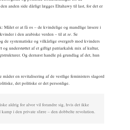
den anden side dårligt lægges Eltahawy til last, for det er
sk: Målet er at få os – de kvindelige og mandlige læsere i
kvinder i den arabiske verden – til at
se
. Se
g de systematiske og vilkårlige overgreb mod kvinders
og understøttet af et giftigt patriarkalsk mix af kultur,
magtstrukturer. Og dernæst handle på grundlag af det, hun
måder en revitalisering af de vestlige feministers slagord
litiske, det politiske er det personlige.
tiske aldrig for alvor vil forandre sig, hvis det ikke
el kamp i den private sfære – den dobbelte revolution.