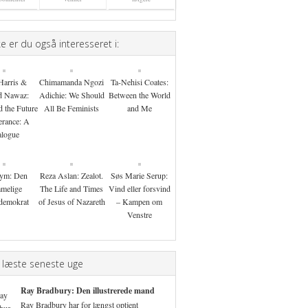
 er du også interesseret i:
Harris &
Chimamanda Ngozi
Ta-Nehisi Coates:
d Nawaz:
Adichie: We Should
Between the World
d the Future
All Be Feminists
and Me
erance: A
alogue
ym: Den
Reza Aslan: Zealot.
Søs Marie Serup:
melige
The Life and Times
Vind eller forsvind
ldemokrat
of Jesus of Nazareth
– Kampen om
Venstre
 læste seneste uge
Ray Bradbury: Den illustrerede mand
Ray Bradbury har for længst optjent