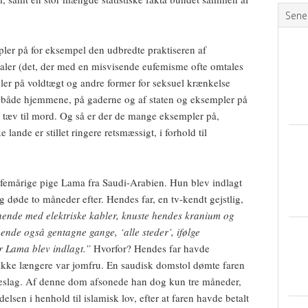
Sene
r på for eksempel den udbredte praktiseren af
taler (det, der med en misvisende eufemisme ofte omtales
er på voldtægt og andre former for seksuel krænkelse
 både hjemmene, på gaderne og af staten og eksempler på
e tæv til mord. Og så er der de mange eksempler på,
e lande er stillet ringere retsmæssigt, i forhold til
 femårige pige Lama fra Saudi-Arabien. Hun blev indlagt
 døde to måneder efter. Hendes far, en tv-kendt gejstlig,
ende med elektriske kabler, knuste hendes kranium og
ende også gentagne gange, ‘alle steder’, ifølge
r Lama blev indlagt.”
Hvorfor? Hendes far havde
ikke længere var jomfru. En saudisk domstol dømte faren
keslag. Af denne dom afsonede han dog kun tre måneder,
sen i henhold til islamisk lov, efter at faren havde betalt