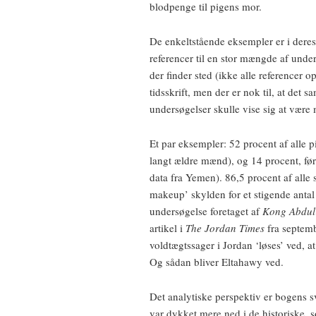
blodpenge til pigens mor.
De enkeltstående eksempler er i dere
referencer til en stor mængde af unde
der finder sted (ikke alle referencer op
tidsskrift, men der er nok til, at det 
undersøgelser skulle vise sig at være 
Et par eksempler: 52 procent af alle pi
langt ældre mænd), og 14 procent, før 
data fra Yemen). 86,5 procent af alle
makeup’ skylden for et stigende antal
undersøgelse foretaget af
Kong Abdul 
artikel i
The Jordan Times
fra septemb
voldtægtssager i Jordan ‘løses’ ved, a
Og sådan bliver Eltahawy ved.
Det analytiske perspektiv er bogens 
var dykket mere ned i de historiske, s