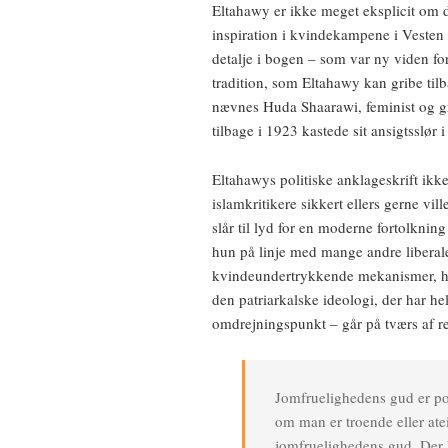
Eltahawy er ikke meget eksplicit om d
inspiration i kvindekampene i Vesten 
detalje i bogen – som var ny viden for
tradition, som Eltahawy kan gribe tilb
nævnes Huda Shaarawi, feminist og g
tilbage i 1923 kastede sit ansigtsslør 
Eltahawys politiske anklageskrift ikk
islamkritikere sikkert ellers gerne vil
slår til lyd for en moderne fortolkning
hun på linje med mange andre liberal
kvindeundertrykkende mekanismer, hun
den patriarkalske ideologi, der har h
omdrejningspunkt – går på tværs af re
Jomfruelighedens gud er pop
om man er troende eller ateis
jomfruelighedens gud. Der bl