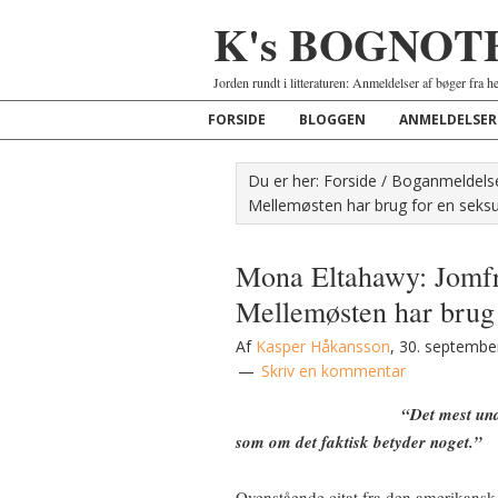
K's BOGNOT
Jorden rundt i litteraturen: Anmeldelser af bøger fra h
FORSIDE
BLOGGEN
ANMELDELSER
Du er her:
Forside
/
Boganmeldels
Mellemøsten har brug for en seksu
Mona Eltahawy: Jomfr
Mellemøsten har brug 
Af
Kasper Håkansson
,
30. septembe
Skriv en kommentar
“Det mest und
som om det faktisk betyder noget.”
Ovenstående citat fra den amerikansk