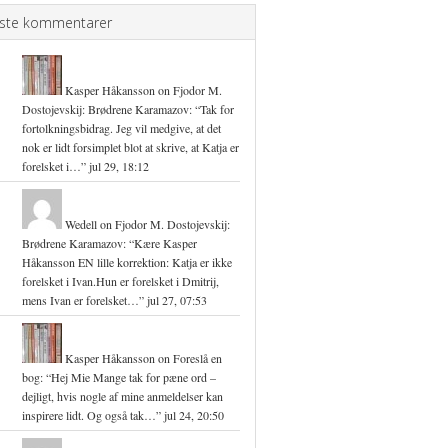
ste kommentarer
Kasper Håkansson
on
Fjodor M.
Dostojevskij: Brødrene Karamazov
: “
Tak for
fortolkningsbidrag. Jeg vil medgive, at det
nok er lidt forsimplet blot at skrive, at Katja er
forelsket i…
”
jul 29, 18:12
Wedell
on
Fjodor M. Dostojevskij:
Brødrene Karamazov
: “
Kære Kasper
Håkansson EN lille korrektion: Katja er ikke
forelsket i Ivan.Hun er forelsket i Dmitrij,
mens Ivan er forelsket…
”
jul 27, 07:53
Kasper Håkansson
on
Foreslå en
bog
: “
Hej Mie Mange tak for pæne ord –
dejligt, hvis nogle af mine anmeldelser kan
inspirere lidt. Og også tak…
”
jul 24, 20:50