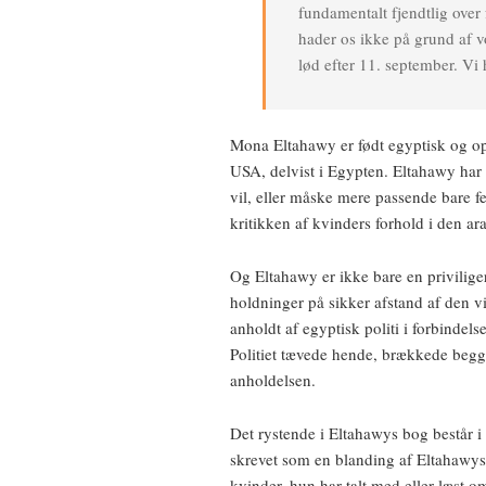
fundamentalt fjendtlig over
hader os ikke på grund af v
lød efter 11. september. Vi 
Mona Eltahawy er født egyptisk og op
USA, delvist i Egypten. Eltahawy har
vil, eller måske mere passende bare f
kritikken af kvinders forhold i den ar
Og Eltahawy er ikke bare en priviligere
holdninger på sikker afstand af den vi
anholdt af egyptisk politi i forbindel
Politiet tævede hende, brækkede beg
anholdelsen.
Det rystende i Eltahawys bog består 
skrevet som en blanding af Eltahawys
kvinder, hun har talt med eller læst 