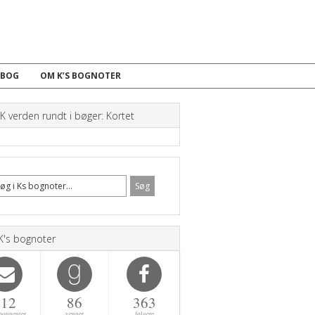
 BOG
OM K’S BOGNOTER
 verden rundt i bøger: Kortet
K's bognoter
112
86
363
bonnenter
venner
følgere