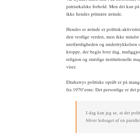
patriarkalske forhold. Men det kan på 
ikke hendes primære ærinde.
Hendes er ærinde er politisk-aktivisti
den vestlige verden, men ikke mindst 
uretfærdigheden og undertrykkelsen o
kroppe, der begås hver dag, muliggjort 
religion og statslige institutionelle 
viser.
Eltahawys politiske opråb er på mange 
fra 1970’erne: Det personlige er det po
I dag kan jeg se, at det poli
bliver ledsaget af en parall