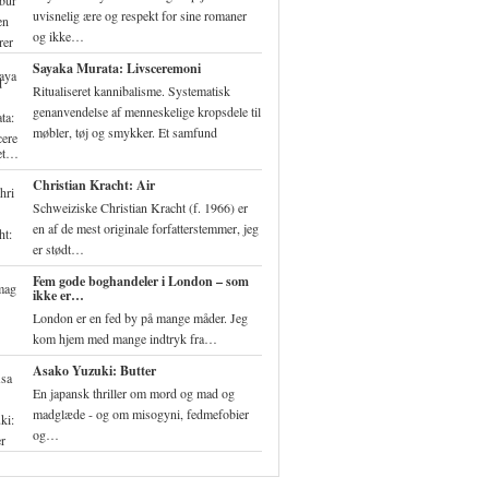
uvisnelig ære og respekt for sine romaner
og ikke…
Sayaka Murata: Livsceremoni
Ritualiseret kannibalisme. Systematisk
genanvendelse af menneskelige kropsdele til
møbler, tøj og smykker. Et samfund
ret…
Christian Kracht: Air
Schweiziske Christian Kracht (f. 1966) er
en af de mest originale forfatterstemmer, jeg
er stødt…
Fem gode boghandeler i London – som
ikke er…
London er en fed by på mange måder. Jeg
kom hjem med mange indtryk fra…
Asako Yuzuki: Butter
En japansk thriller om mord og mad og
madglæde - og om misogyni, fedmefobier
og…