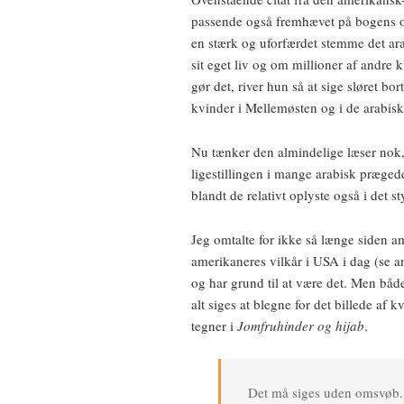
passende også fremhævet på bogens o
en stærk og uforfærdet stemme det ara
sit eget liv og om millioner af andre 
gør det, river hun så at sige sløret bo
kvinder i Mellemøsten og i de arabis
Nu tænker den almindelige læser nok, a
ligestillingen i mange arabisk prægede
blandt de relativt oplyste også i det
Jeg omtalte for ikke så længe siden a
amerikaneres vilkår i USA i dag (se 
og har grund til at være det. Men båd
alt siges at blegne for det billede af
tegner i
Jomfruhinder og hijab
.
Det må siges uden omsvøb. V