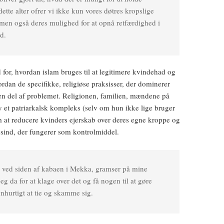
te alter ofrer vi ikke kun vores døtres kropslige
e, men også deres mulighed for at opnå retfærdighed i
d.
for, hvordan islam bruges til at legitimere kvindehad og
dan de specifikke, religiøse praksisser, der dominerer
 en del af problemet. Religionen, familien, mændene på
 et patriarkalsk kompleks (selv om hun ikke lige bruger
at reducere kvinders ejerskab over deres egne kroppe og
s sind, der fungerer som kontrolmiddel.
år ved siden af kabaen i Mekka, gramser på mine
eg da for at klage over det og få nogen til at gøre
nhurtigt at tie og skamme sig.