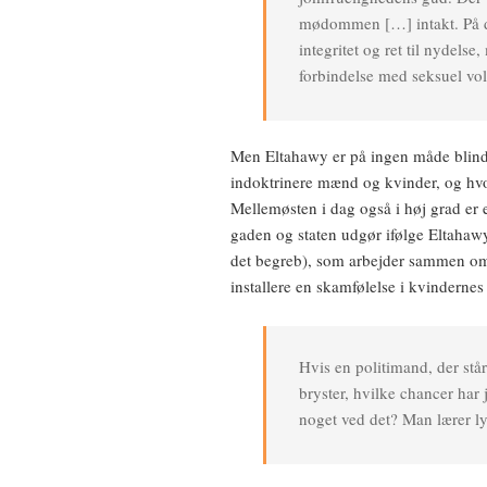
mødommen […] intakt. På det
integritet og ret til nydels
forbindelse med seksuel vol
Men Eltahawy er på ingen måde blind 
indoktrinere mænd og kvinder, og hvor
Mellemøsten i dag også i høj grad er
gaden og staten udgør ifølge Eltahawy
det begreb), som arbejder sammen om 
installere en skamfølelse i kvinderne
Hvis en politimand, der st
bryster, hvilke chancer har j
noget ved det? Man lærer ly