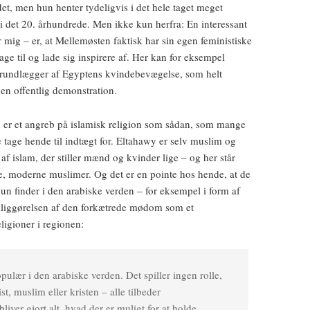
et, men hun henter tydeligvis i det hele taget meget
i det 20. århundrede. Men ikke kun herfra: En interessant
 mig – er, at Mellemøsten faktisk har sin egen feministiske
age til og lade sig inspirere af. Her kan for eksempel
rundlægger af Egyptens kvindebevægelse, som helt
i en offentlig demonstration.
e er et angreb på islamisk religion som sådan, som mange
le tage hende til indtægt for. Eltahawy er selv muslim og
 af islam, der stiller mænd og kvinder lige – og her står
e, moderne muslimer. Og det er en pointe hos hende, at de
 finder i den arabiske verden – for eksempel i form af
elliggørelsen af den forkætrede mødom som et
ligioner i regionen:
ulær i den arabiske verden. Det spiller ingen rolle,
t, muslim eller kristen – alle tilbeder
iver gjort alt, hvad der er muligt for at holde