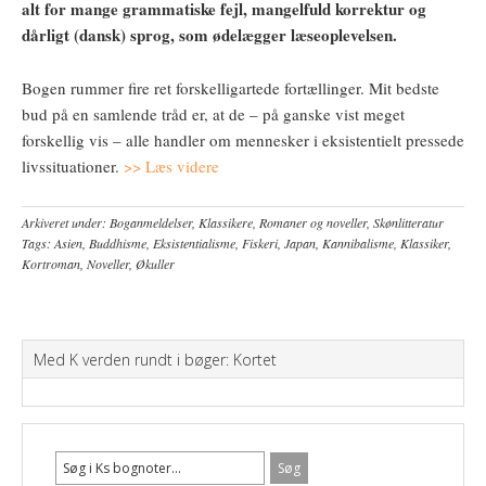
alt for mange grammatiske fejl, mangelfuld korrektur og
dårligt (dansk) sprog, som ødelægger læseoplevelsen.
Bogen rummer fire ret forskelligartede fortællinger. Mit bedste
bud på en samlende tråd er, at de – på ganske vist meget
forskellig vis – alle handler om mennesker i eksistentielt pressede
livssituationer.
>> Læs videre
Arkiveret under:
Boganmeldelser
,
Klassikere
,
Romaner og noveller
,
Skønlitteratur
Tags:
Asien
,
Buddhisme
,
Eksistentialisme
,
Fiskeri
,
Japan
,
Kannibalisme
,
Klassiker
,
Kortroman
,
Noveller
,
Økuller
Med K verden rundt i bøger: Kortet