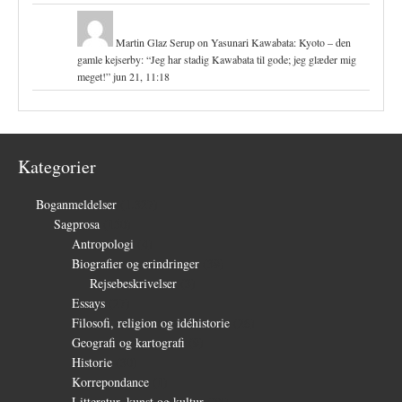
Martin Glaz Serup
on
Yasunari Kawabata: Kyoto – den
gamle kejserby
: “
Jeg har stadig Kawabata til gode; jeg glæder mig
meget!
”
jun 21, 11:18
Kategorier
Boganmeldelser
(1.327)
Sagprosa
(150)
Antropologi
(4)
Biografier og erindringer
(39)
Rejsebeskrivelser
(3)
Essays
(27)
Filosofi, religion og idéhistorie
(26)
Geografi og kartografi
(9)
Historie
(30)
Korrepondance
(1)
Litteratur, kunst og kultur
(28)