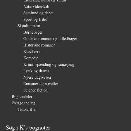
Naturvidenskab
(6)
Samfund og debat
(35)
Sport og fritid
(6)
Skønlitteratur
(1.232)
Børnebøger
(11)
Grafiske romaner og billedbøger
(15)
Historiske romaner
(115)
Klassikere
(254)
Komedie
(16)
Krimi, spænding og ramasjang
(66)
Lyrik og drama
(64)
Nyere udgivelser
(319)
Romaner og noveller
(1.081)
Science fiction
(56)
Boghandeler
(34)
Øvrige indlæg
(36)
Tidsskrifter
(3)
Søg i K’s bognoter