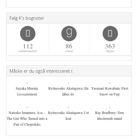
Følg K's bognoter
112
86
363
mailabonnenter
venner
følgere
Måske er du også interesseret i:
Sayaka Murata:
Ryūnosuke Akutagawa: En
Yasunari Kawabata: First
Livsceremoni
tåbes liv
Snow on Fuji
Natsuko Imamura: Asa –
Ryūnosuke Akutagawa: I et
Ray Bradbury: Den
The Girl Who Turned into a
krat
illustrerede mand
Pair of Chopsticks