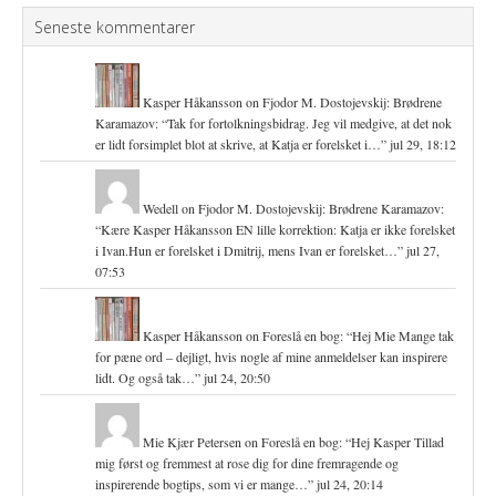
Seneste kommentarer
Kasper Håkansson
on
Fjodor M. Dostojevskij: Brødrene
Karamazov
: “
Tak for fortolkningsbidrag. Jeg vil medgive, at det nok
er lidt forsimplet blot at skrive, at Katja er forelsket i…
”
jul 29, 18:12
Wedell
on
Fjodor M. Dostojevskij: Brødrene Karamazov
:
“
Kære Kasper Håkansson EN lille korrektion: Katja er ikke forelsket
i Ivan.Hun er forelsket i Dmitrij, mens Ivan er forelsket…
”
jul 27,
07:53
Kasper Håkansson
on
Foreslå en bog
: “
Hej Mie Mange tak
for pæne ord – dejligt, hvis nogle af mine anmeldelser kan inspirere
lidt. Og også tak…
”
jul 24, 20:50
Mie Kjær Petersen
on
Foreslå en bog
: “
Hej Kasper Tillad
mig først og fremmest at rose dig for dine fremragende og
inspirerende bogtips, som vi er mange…
”
jul 24, 20:14