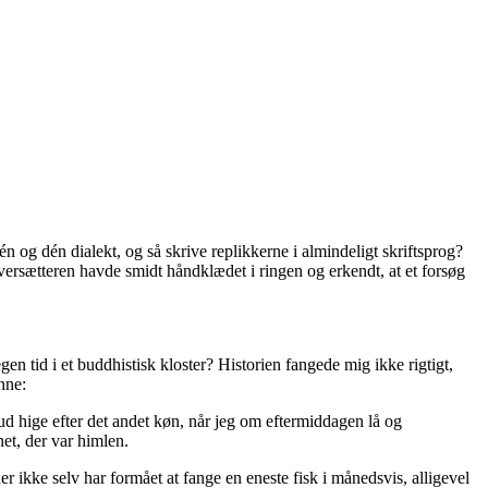
n og dén dialekt, og så skrive replikkerne i almindeligt skriftsprog?
 oversætteren havde smidt håndklædet i ringen og erkendt, at et forsøg
gen tid i et buddhistisk kloster? Historien fangede mig ikke rigtigt,
nne:
d hige efter det andet køn, når jeg om eftermiddagen lå og
et, der var himlen.
er ikke selv har formået at fange en eneste fisk i månedsvis, alligevel