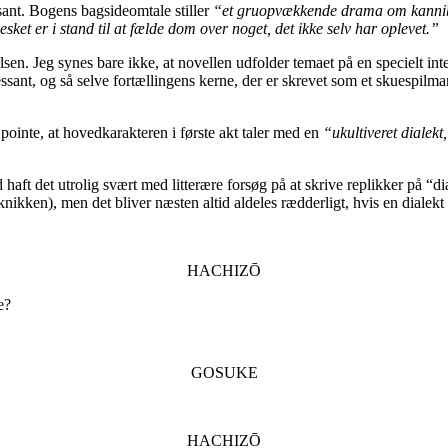
ssant. Bogens bagsideomtale stiller
“et gruopvækkende drama om kanni
ket er i stand til at fælde dom over noget, det ikke selv har oplevet.”
sen. Jeg synes bare ikke, at novellen udfolder temaet på en specielt int
sant, og så selve fortællingens kerne, der er skrevet som et skuespilm
 pointe, at hovedkarakteren i første akt taler med en
“ukultiveret dialekt
 haft det utrolig svært med litterære forsøg på at skrive replikker på “d
knikken), men det bliver næsten altid aldeles rædderligt, hvis en dialekt
HACHIZŌ
e?
GOSUKE
HACHIZŌ