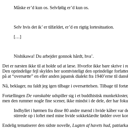
Måske er’d kun os. Selvfølig er’d kun os.
Selv hvis det ik’ er tilfældet, er’d en rigtig lortesituation.
[…]
Nishikawa! Du arbejder gonnok hårdt, hva’.
Det er næsten ikke til at holde ud at læse. Hvorfor ikke bare skrive i 
Den oprindelige fejl skyldes her uomtvisteligt den oprindelige forfatte
på at “oversætte” en eller anden japansk dialekt fra 1940’erne til dans
Nå, beklager, nu faldt jeg igen tilbage i oversættelsen. Tilbage til fort
Fortællingen
De vanskabte
udspiller sig i et buddhistisk munkekloster,
men den rummer nogle fine scener, ikke mindst i de dele, der har foku
Indhyllet i hørmen fra disse 80 andre mænd i hvide kåber var d
stirrede op i loftet med mine hvide sokkeklædte fødder over kor
Endelig tematiserer den sidste novelle,
Lugten af havets hud
, patriark