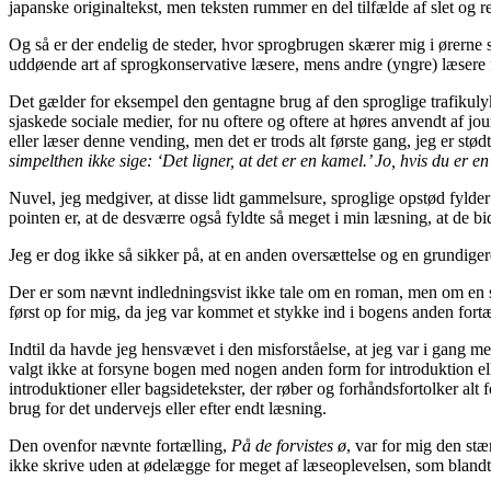
japanske originaltekst, men teksten rummer en del tilfælde af slet og r
Og så er der endelig de steder, hvor sprogbrugen skærer mig i ørerne s
uddøende art af sprogkonservative læsere, mens andre (yngre) læsere 
Det gælder for eksempel den gentagne brug af den sproglige trafikul
sjaskede sociale medier, for nu oftere og oftere at høres anvendt af j
eller læser denne vending, men det er trods alt første gang, jeg er stød
simpelthen ikke sige: ‘Det ligner, at det er en kamel.’ Jo, hvis du er
Nuvel, jeg medgiver, at disse lidt gammelsure, sproglige opstød fylde
pointen er, at de desværre også fyldte så meget i min læsning, at de b
Jeg er dog ikke så sikker på, at en anden oversættelse og en grundigere
Der er som nævnt indledningsvist ikke tale om en roman, men om en sa
først op for mig, da jeg var kommet et stykke ind i bogens anden fort
Indtil da havde jeg hensvævet i den misforståelse, at jeg var i gang me
valgt ikke at forsyne bogen med nogen anden form for introduktion elle
introduktioner eller bagsidetekster, der røber og forhåndsfortolker alt 
brug for det undervejs eller efter endt læsning.
Den ovenfor nævnte fortælling,
På de forvistes ø
, var for mig den stæ
ikke skrive uden at ødelægge for meget af læseoplevelsen, som blandt 