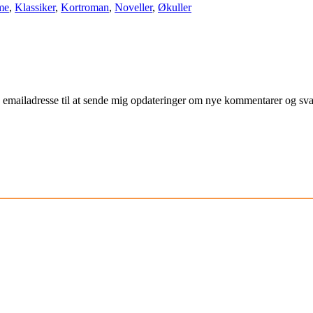
me
,
Klassiker
,
Kortroman
,
Noveller
,
Økuller
mailadresse til at sende mig opdateringer om nye kommentarer og svar 