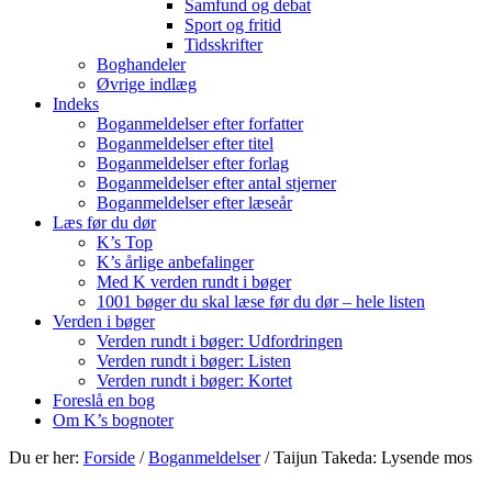
Samfund og debat
Sport og fritid
Tidsskrifter
Boghandeler
Øvrige indlæg
Indeks
Boganmeldelser efter forfatter
Boganmeldelser efter titel
Boganmeldelser efter forlag
Boganmeldelser efter antal stjerner
Boganmeldelser efter læseår
Læs før du dør
K’s Top
K’s årlige anbefalinger
Med K verden rundt i bøger
1001 bøger du skal læse før du dør – hele listen
Verden i bøger
Verden rundt i bøger: Udfordringen
Verden rundt i bøger: Listen
Verden rundt i bøger: Kortet
Foreslå en bog
Om K’s bognoter
Du er her:
Forside
/
Boganmeldelser
/
Taijun Takeda: Lysende mos