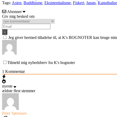
Tags:
Asien
,
Buddhisme
,
Eksistentialisme
,
Fiskeri
,
Japan
,
Kannibalis
Abonner
Giv mig besked om
Jeg giver hermed tilladelse til, at K's BOGNOTER kan bruge min e
Tilmeld mig nyhedsbrev fra K's bognoter
1
Kommentar
nyeste
ældste
flest stemmer
Peter Sørensen