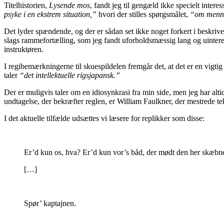
Titelhistorien,
Lysende mos
, fandt jeg til gengæld ikke specielt intere
psyke i en ekstrem situation,”
hvori der stilles spørgsmålet,
“om mennes
Det lyder spændende, og der er sådan set ikke noget forkert i beskrivel
slags rammefortælling, som jeg fandt uforholdsmæssig lang og uinteres
instruktøren.
I regibemærkningerne til skuespildelen fremgår det, at det er en vigtig
taler
“det intellektuelle rigsjapansk.”
Der er muligvis taler om en idiosynkrasi fra min side, men jeg har altid
undtagelse, der bekræfter reglen, er William Faulkner, der mestrede te
I det aktuelle tilfælde udsættes vi læsere for replikker som disse:
Er’d kun os, hva? Er’d kun vor’s båd, der mødt den her skæbn
[…]
Spør’ kaptajnen.