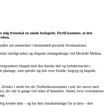
or mig fremstod en smule bedagede. Dertil kommer, at den
elsen.
ndler om mennesker i eksistentielt pressede livssituationer.
velses utroligt lækre og elegante omslagsdesign ved Michelle Melissa
sponderer elegant med den danske titel og forfatternavnet i
nde plamage, som spreder sig hen over forside, bogryg og bagside.
.
Hendes
i stedet for
sin
. Dobbeltkonsonanter i ord, der staves med
er), der står to gange ved siden af hinanden. Steder, hvor oversætteren
ags.
Jeg kender ikke – og har ikke forudsætninger for at læse – den