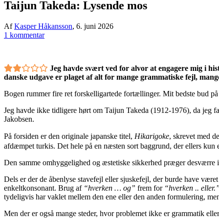
Taijun Takeda: Lysende mos
Af
Kasper Håkansson
,
6. juni 2026
1 kommentar
Jeg havde svært ved for alvor at engagere mig i hi
danske udgave er plaget af alt for mange grammatiske fejl, mang
Bogen rummer fire ret forskelligartede fortællinger. Mit bedste bud på 
Jeg havde ikke tidligere hørt om Taijun Takeda (1912-1976), da jeg fa
Jakobsen.
På forsiden er den originale japanske titel,
Hikarigoke
, skrevet med d
afdæmpet turkis. Det hele på en næsten sort baggrund, der ellers kun 
Den samme omhyggelighed og æstetiske sikkerhed præger desværre ikk
Dels er der de åbenlyse stavefejl eller sjuskefejl, der burde have været
enkeltkonsonant. Brug af
“hverken … og”
frem for
“hverken .. eller.
tydeligvis har vaklet mellem den ene eller den anden formulering, men 
Men der er også mange steder, hvor problemet ikke er grammatik eller 