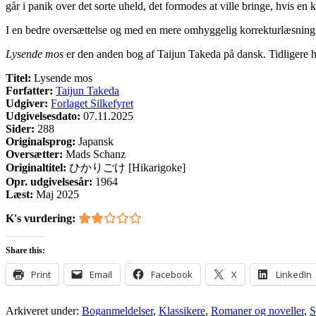
går i panik over det sorte uheld, det formodes at ville bringe, hvis e
I en bedre oversættelse og med en mere omhyggelig korrekturlæsning, 
Lysende mos
er den anden bog af Taijun Takeda på dansk. Tidligere h
Titel:
Lysende mos
Forfatter:
Taijun Takeda
Udgiver:
Forlaget Silkefyret
Udgivelsesdato:
07.11.2025
Sider:
288
Originalsprog:
Japansk
Oversætter:
Mads Schanz
Originaltitel:
ひかりごけ [Hikarigoke]
Opr. udgivelsesår:
1964
Læst:
Maj 2025
K's vurdering:
Share this:
Print
Email
Facebook
X
LinkedIn
Arkiveret under:
Boganmeldelser
,
Klassikere
,
Romaner og noveller
,
S