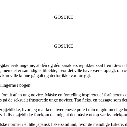
GOSUKE
GOSUKE
regibemærkningerne, at dén og dén karakters replikker skal fremføres i dé
r, men det er samtidig et tilfælde, hvor det ville have været oplagt, om
k kun ville kunne gå galt og derfor ikke var forsøgt.
ællingerne i bogen:
 fortalt af en ung novice. Måske en fortælling inspireret af forfatterens e
s på de seksuelt frustrerede unge novicer. Tag f.eks. en passage som de
er øjeblikke, hvor jeg mærkede hver eneste pore i min ungdommelige hu
s. I disse øjeblikke forekom det mig, at det måske netop var kvindekønn
alske normer i et lille japansk fiskersamfund, hvor de mandlige fiskere, d