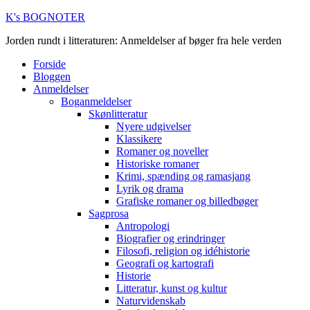
K's BOGNOTER
Jorden rundt i litteraturen: Anmeldelser af bøger fra hele verden
Forside
Bloggen
Anmeldelser
Boganmeldelser
Skønlitteratur
Nyere udgivelser
Klassikere
Romaner og noveller
Historiske romaner
Krimi, spænding og ramasjang
Lyrik og drama
Grafiske romaner og billedbøger
Sagprosa
Antropologi
Biografier og erindringer
Filosofi, religion og idéhistorie
Geografi og kartografi
Historie
Litteratur, kunst og kultur
Naturvidenskab