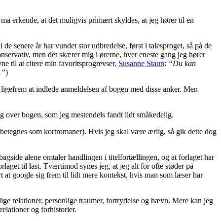
å erkende, at det muligvis primært skyldes, at jeg hører til en
 de senere år har vundet stor udbredelse, først i talesproget, så på de
onservativ, men det skærer mig i ørerne, hver eneste gang jeg hører
ne til at citere min favoritsprogrevser,
Susanne Staun
:
“Du kan
.”
)
gt ligefrem at indlede anmeldelsen af bogen med disse anker. Men
ring over bogen, som jeg mestendels fandt lidt småkedelig.
betegnes som kortromaner). Hvis jeg skal være ærlig, så gik dette dog
agside alene omtaler handlingen i titelfortællingen, og at forlaget har
get til last. Tværtimod synes jeg, at jeg alt for ofte støder på
rt at google sig frem til lidt mere kontekst, hvis man som læser har
lige relationer, personlige traumer, fortrydelse og hævn. Mere kan jeg
lationer og forhistorier.