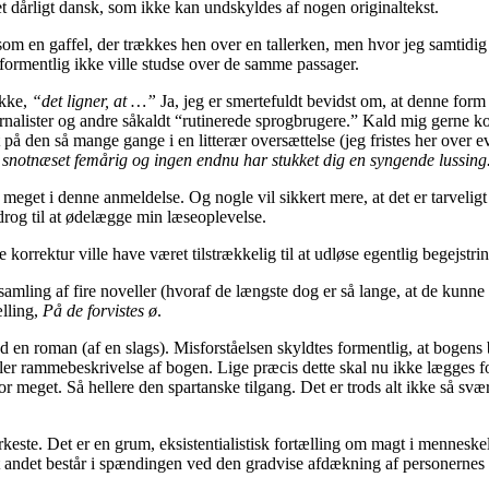
et dårligt dansk, som ikke kan undskyldes af nogen originaltekst.
om en gaffel, der trækkes hen over en tallerken, men hvor jeg samtidig m
formentlig ikke ville studse over de samme passager.
ykke,
“det ligner, at …”
Ja, jeg er smertefuldt bevidst om, at denne form i
ournalister og andre såkaldt “rutinerede sprogbrugere.” Kald mig gerne k
t på den så mange gange i en litterær oversættelse (jeg fristes her over ev
 en snotnæset femårig og ingen endnu har stukket dig en syngende lussing
r meget i denne anmeldelse. Og nogle vil sikkert mere, at det er tarveli
idrog til at ødelægge min læseoplevelse.
 korrektur ville have været tilstrækkelig til at udløse egentlig begejst
mling af fire noveller (hvoraf de længste dog er så lange, at de kunne 
ælling,
På de forvistes ø
.
d en roman (af en slags). Misforståelsen skyldtes formentlig, at bogens b
r rammebeskrivelse af bogen. Lige præcis dette skal nu ikke lægges forla
for meget. Så hellere den spartanske tilgang. Det er trods alt ikke så svæ
rkeste. Det er en grum, eksistentialistisk fortælling om magt i menneske
andet består i spændingen ved den gradvise afdækning af personernes re