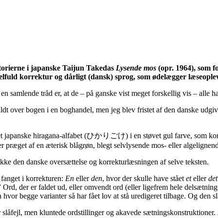
storierne i japanske Taijun Takedas
Lysende mos
(opr. 1964), som f
elfuld korrektur og dårligt (dansk) sprog, som ødelægger læseoplev
en samlende tråd er, at de – på ganske vist meget forskellig vis – alle ha
ldt over bogen i en boghandel, men jeg blev fristet af den danske udgi
et japanske hiragana-alfabet (ひかりごけ) i en støvet gul farve, som korre
er præget af en æterisk blågrøn, blegt selvlysende mos- eller algeligne
e den danske oversættelse og korrekturlæsningen af selve teksten.
 fanget i korrekturen:
En
eller
den
, hvor der skulle have stået
et
eller
det
”
Ord, der er faldet ud, eller omvendt ord (eller ligefrem hele delsætning
hvor begge varianter så har fået lov at stå uredigeret tilbage. Og den sl
slåfejl, men kluntede ordstillinger og akavede sætningskonstruktioner. 