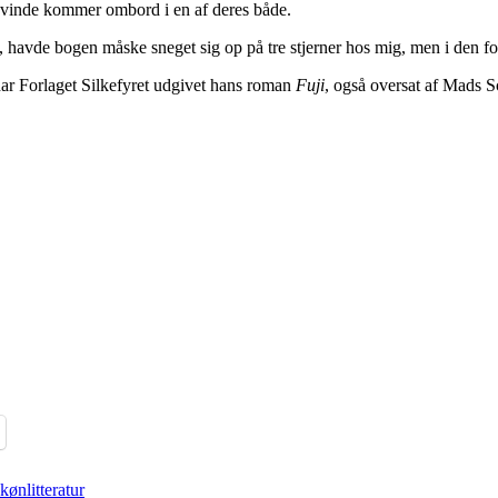
n kvinde kommer ombord i en af deres både.
havde bogen måske sneget sig op på tre stjerner hos mig, men i den for
ar Forlaget Silkefyret udgivet hans roman
Fuji
, også oversat af Mads S
kønlitteratur