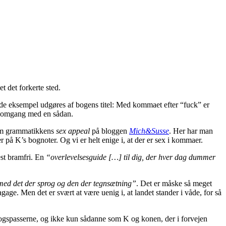
 det forkerte sted.
de eksempel udgøres af bogens titel: Med kommaet efter “fuck” er
uel omgang med en sådan.
s om grammatikkens
sex appeal
på bloggen
Mich&Susse
. Her har man
r på K’s bognoter. Og vi er helt enige i, at der er sex i kommaer.
est bramfri. En
“overlevelsesguide […] til dig, der hver dag dummer
 med det der sprog og den der tegnsætning”
. Det er måske så meget
age. Men det er svært at være uenig i, at landet stander i våde, for så
ogspasserne, og ikke kun sådanne som K og konen, der i forvejen