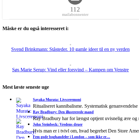
112
mailabonnenter
Måske er du også interesseret i:
Svend Brinkmann: Ståsteder. 10 gamle ideer til en ny verden
Søs Marie Serup: Vind eller forsvind – Kampen om Venstre
Mest læste seneste uge
Sayaka Murata: Livsceremoni
Ritualiseret kannibalisme. Systematisk genanvendelse
Ray Bradbury: Den illustrerede mand
Ray Bradbury har for længst optjent uvisnelig ære og
John Steinbeck: Vredens druer
Hvis man er i tvivl om, hvad begrebet Den Store A
Fem gode boghandeler i London – som ikke er…