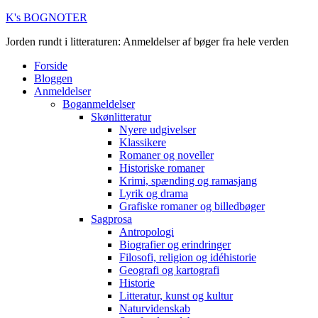
K's BOGNOTER
Jorden rundt i litteraturen: Anmeldelser af bøger fra hele verden
Forside
Bloggen
Anmeldelser
Boganmeldelser
Skønlitteratur
Nyere udgivelser
Klassikere
Romaner og noveller
Historiske romaner
Krimi, spænding og ramasjang
Lyrik og drama
Grafiske romaner og billedbøger
Sagprosa
Antropologi
Biografier og erindringer
Filosofi, religion og idéhistorie
Geografi og kartografi
Historie
Litteratur, kunst og kultur
Naturvidenskab