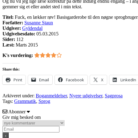
Og nu vil jeg lige læse korrektur på dette indlæg endnu engang – i ang
gemmer sig et eller andet sted i min tekst.
Titel:
Fuck, en lækker røv! Basisgarderobe til den nøgne sprogbruger
Forfatter:
Susanne Staun
Udgiver:
Gyldendal
Udgivelsesdato:
05.03.2015
Sider:
112
Læst:
Marts 2015
K's vurdering:
Share this:
Print
Email
Facebook
X
LinkedIn
Arkiveret under:
Boganmeldelser
,
Nyere udgivelser
,
Sagprosa
Tags:
Grammatik
,
Sprog
Abonner
Giv mig besked om