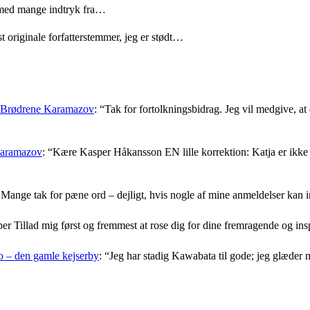
med mange indtryk fra…
t originale forfatterstemmer, jeg er stødt…
: Brødrene Karamazov
: “
Tak for fortolkningsbidrag. Jeg vil medgive, at d
Karamazov
: “
Kære Kasper Håkansson EN lille korrektion: Katja er ikke f
Mange tak for pæne ord – dejligt, hvis nogle af mine anmeldelser kan i
er Tillad mig først og fremmest at rose dig for dine fremragende og i
 – den gamle kejserby
: “
Jeg har stadig Kawabata til gode; jeg glæder 