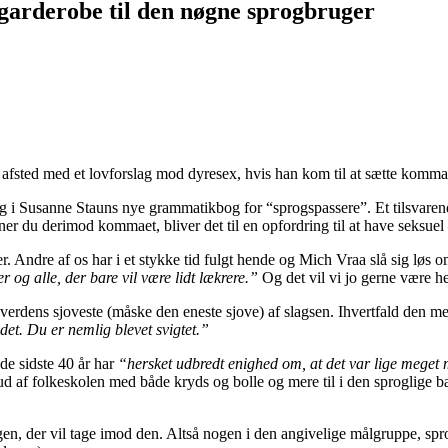
garderobe til den nøgne sprogbruger
afsted med et lovforslag mod dyresex, hvis han kom til at sætte kommaet
 i Susanne Stauns nye grammatikbog for “sprogspassere”. Et tilsvaren
erner du derimod kommaet, bliver det til en opfordring til at have seks
r. Andre af os har i et stykke tid fulgt hende og Mich Vraa slå sig lø
og alle, der bare vil være lidt lækrere.”
Og det vil vi jo gerne være he
erdens sjoveste (måske den eneste sjove) af slagsen. Ihvertfald den m
 det. Du er nemlig blevet svigtet.”
 de sidste 40 år har
“hersket udbredt enighed om, at det var lige meget
d af folkeskolen med både kryds og bolle og mere til i den sproglige bag
, der vil tage imod den. Altså nogen i den angivelige målgruppe, spr