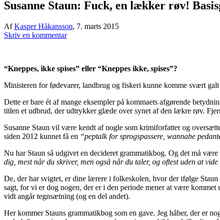
Susanne Staun: Fuck, en lækker røv! Basis
Af
Kasper Håkansson
,
7. marts 2015
Skriv en kommentar
“Kneppes, ikke spises” eller “Kneppes ikke, spises”?
Ministeren for fødevarer, landbrug og fiskeri kunne komme svært galt 
Dette er bare ét af mange eksempler på kommaets afgørende betydning
titlen et udbrud, der udtrykker glæde over synet af den lækre røv. Fj
Susanne Staun vil være kendt af nogle som krimiforfatter og oversætte
siden 2012 kunnet få en
“peptalk for sprogspassere, wannabe pedanter 
Nu har Staun så udgivet en decideret grammatikbog. Og det må være v
dig, mest når du skriver, men også når du taler, og oftest uden at vide
De, der har svigtet, er dine lærere i folkeskolen, hvor der ifølge Staun
sagt, for vi er dog nogen, der er i den periode mener at være kommet u
vidt angår tegnsætning (og en del andet).
Her kommer Stauns grammatikbog som en gave. Jeg håber, der er nogen