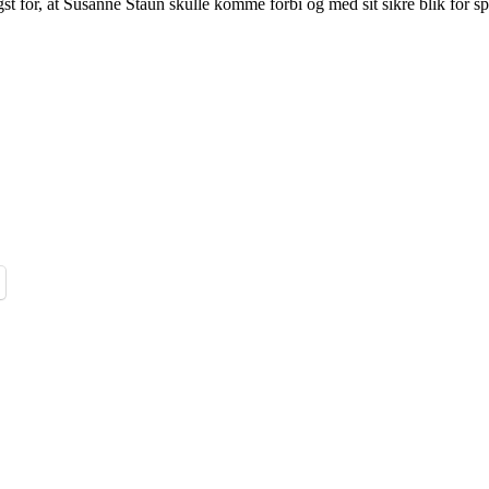
st for, at Susanne Staun skulle komme forbi og med sit sikre blik for spr