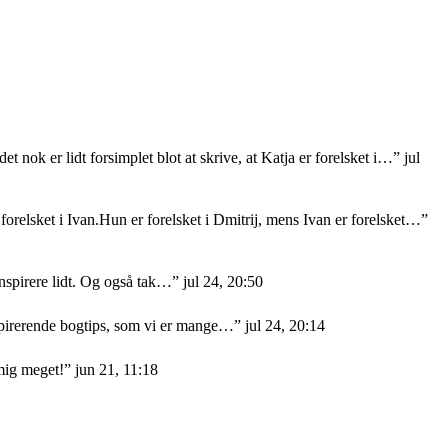
et nok er lidt forsimplet blot at skrive, at Katja er forelsket i…
”
jul
orelsket i Ivan.Hun er forelsket i Dmitrij, mens Ivan er forelsket…
”
nspirere lidt. Og også tak…
”
jul 24, 20:50
nspirerende bogtips, som vi er mange…
”
jul 24, 20:14
mig meget!
”
jun 21, 11:18