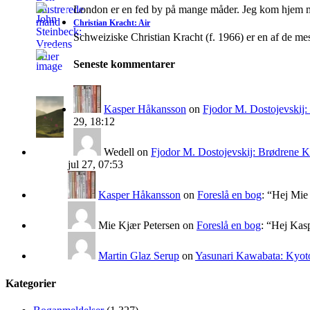
London er en fed by på mange måder. Jeg kom hjem 
Christian Kracht: Air
Schweiziske Christian Kracht (f. 1966) er en af de mes
Seneste kommentarer
Kasper Håkansson
on
Fjodor M. Dostojevskij
29, 18:12
Wedell
on
Fjodor M. Dostojevskij: Brødrene 
jul 27, 07:53
Kasper Håkansson
on
Foreslå en bog
: “
Hej Mie 
Mie Kjær Petersen
on
Foreslå en bog
: “
Hej Kasp
Martin Glaz Serup
on
Yasunari Kawabata: Kyoto
Kategorier