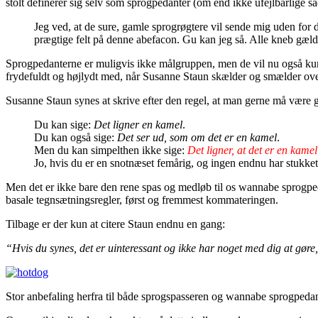
stolt definerer sig selv som sprogpedanter (om end ikke ufejlbarlige s
Jeg ved, at de sure, gamle sprogrøgtere vil sende mig uden for 
prægtige felt på denne abefacon. Gu kan jeg så. Alle kneb gælder
Sprogpedanterne er muligvis ikke målgruppen, men de vil nu også k
frydefuldt og højlydt med, når Susanne Staun skælder og smælder ov
Susanne Staun synes at skrive efter den regel, at man gerne må være gr
Du kan sige:
Det ligner en kamel
.
Du kan også sige:
Det ser ud, som om det er en kamel
.
Men du kan simpelthen ikke sige:
Det ligner, at det er en kamel
Jo, hvis du er en snotnæset femårig, og ingen endnu har stukket
Men det er ikke bare den rene spas og medløb til os wannabe sprogpe
basale tegnsætningsregler, først og fremmest kommateringen.
Tilbage er der kun at citere Staun endnu en gang:
“Hvis du synes, det er uinteressant og ikke har noget med dig at gør
Stor anbefaling herfra til både sprogspasseren og wannabe sprogpeda