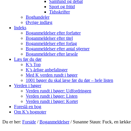
Samfund og debat
Sport og fritid
Tidsskrifter
Boghandeler
Øvrige indlæg
Indeks
Boganmeldelser efter forfatter
Boganmeldelser efter titel
Boganmeldelser efter forlag
Boganmeldelser efter antal stjerner
Boganmeldelser efter læseår
Læs før du dør
K’s Top
K’s årlige anbefalinger
Med K verden rundt i bøger
1001 bøger du skal læse før du dør – hele listen
Verden i bøger
Verden rundt i bøger: Udfordringen
Verden rundt i bøger: Listen
Verden rundt i bøger: Kortet
Foreslå en bog
Om K’s bognoter
Du er her:
Forside
/
Boganmeldelser
/
Susanne Staun: Fuck, en lækker