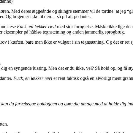
ådanne).
døren. Med deres æggeånde og skingre stemmer vil de tordne, at jeg “gle
. Og bogen er ikke til dem – så pil af, pedanter.
unne læse
Fuck, en lækker røv!
med stor fornøjelse. Måske ikke lige d
er eksempler på håbløs tegnsætning og anden jammerlig sprogbrug.
ov i kæften, bare man ikke er vulgær i sin tegnsætning. Og det er ret sj
.
 dig en syngende lussing. Men det er du ikke, vel? Så hold op, og få sty
danter.
Fuck, en lækker røv!
er rent faktisk også en alvorligt ment gram
e, kan du farvelægge hotdoggen og gøre dig umage med at holde dig ind
nten.