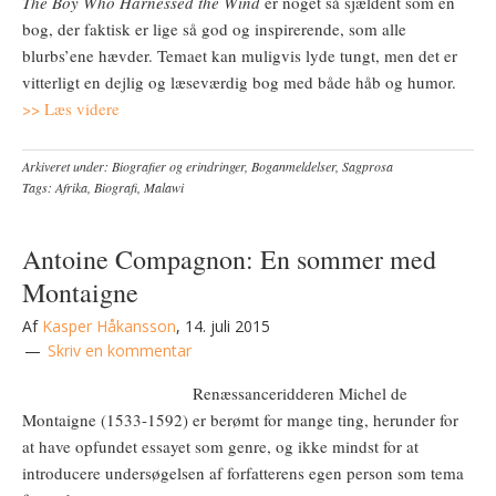
The Boy Who Harnessed the Wind
er noget så sjældent som en
bog, der faktisk er lige så god og inspirerende, som alle
blurbs’ene hævder. Temaet kan muligvis lyde tungt, men det er
vitterligt en dejlig og læseværdig bog med både håb og humor.
>> Læs videre
Arkiveret under:
Biografier og erindringer
,
Boganmeldelser
,
Sagprosa
Tags:
Afrika
,
Biografi
,
Malawi
Antoine Compagnon: En sommer med
Montaigne
Af
Kasper Håkansson
,
14. juli 2015
Skriv en kommentar
Renæssanceridderen Michel de
Montaigne (1533-1592) er berømt for mange ting, herunder for
at have opfundet essayet som genre, og ikke mindst for at
introducere undersøgelsen af forfatterens egen person som tema