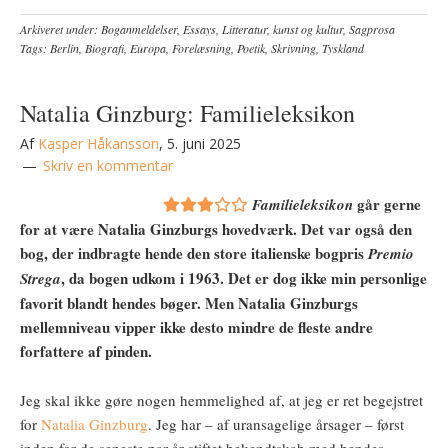
Arkiveret under:
Boganmeldelser
,
Essays
,
Litteratur, kunst og kultur
,
Sagprosa
Tags:
Berlin
,
Biografi
,
Europa
,
Forelæsning
,
Poetik
,
Skrivning
,
Tyskland
Natalia Ginzburg: Familieleksikon
Af
Kasper Håkansson
,
5. juni 2025
Skriv en kommentar
går gerne
Familieleksikon
for at være Natalia Ginzburgs hovedværk. Det var også den
bog, der indbragte hende den store italienske bogpris
Premio
, da bogen udkom i 1963. Det er dog ikke min personlige
Strega
favorit blandt hendes bøger. Men Natalia Ginzburgs
mellemniveau vipper ikke desto mindre de fleste andre
forfattere af pinden.
Jeg skal ikke gøre nogen hemmelighed af, at jeg er ret begejstret
for
Natalia Ginzburg
. Jeg har – af uransagelige årsager – først