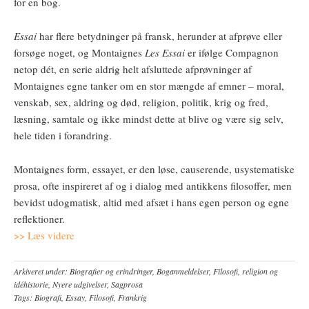
for en bog.
Essai
har flere betydninger på fransk, herunder at afprøve eller
forsøge noget, og Montaignes
Les Essai
er ifølge Compagnon
netop dét, en serie aldrig helt afsluttede afprøvninger af
Montaignes egne tanker om en stor mængde af emner – moral,
venskab, sex, aldring og død, religion, politik, krig og fred,
læsning, samtale og ikke mindst dette at blive og være sig selv,
hele tiden i forandring.
Montaignes form, essayet, er den løse, causerende, usystematiske
prosa, ofte inspireret af og i dialog med antikkens filosoffer, men
bevidst udogmatisk, altid med afsæt i hans egen person og egne
reflektioner.
>> Læs videre
Arkiveret under:
Biografier og erindringer
,
Boganmeldelser
,
Filosofi, religion og
idéhistorie
,
Nyere udgivelser
,
Sagprosa
Tags:
Biografi
,
Essay
,
Filosofi
,
Frankrig