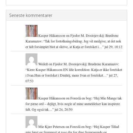
Seneste kommentarer
Kasper Håkansson
on
Fjodor M. Dostojevskij: Brødrene
Karamazov
: “
Tak for fortolkningsbidrag. Jeg vil medgive, at det nok
er lidt forsimplet blot at skrive, at Katja er forelsket i…
”
jul 29, 18:12
Wedell
on
Fjodor M. Dostojevskij: Brødrene Karamazov
:
“
Kære Kasper Håkansson EN lille korrektion: Katja er ikke forelsket
i Ivan.Hun er forelsket i Dmitrij, mens Ivan er forelsket…
”
jul 27,
07:53
Kasper Håkansson
on
Foreslå en bog
: “
Hej Mie Mange tak
for pæne ord – dejligt, hvis nogle af mine anmeldelser kan inspirere
lidt. Og også tak…
”
jul 24, 20:50
Mie Kjær Petersen
on
Foreslå en bog
: “
Hej Kasper Tillad
mig først og fremmest at rose dig for dine fremragende og