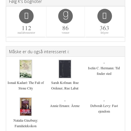
Følg K's bognoter
112
86
363
mailabonnenter
venner
følgere
Måske er du også interesseret i:
Iselin C. Hermann: Tid
finder sted
Ismail Kadaré: The Fall of
Sarah Kofman: Rue
Stone City
Ordener, Rue Labat
Annie Ernaux: Årene
Deborah Levy: Fast
ejendom
Natalia Ginzburg:
Familieleksikon