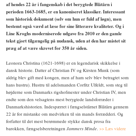
af hendes 22 år i fangenskab i det berygtede Blåtårn i
perioden 1663-1685, er en kanoniseret klassiker. Interessant
som historisk dokument (selv om hun er fuld af løgn), men
bestemt også værd at læse for sine litterære kvaliteter. Og i
Line Kroghs moderniserede udgave fra 2010 er den gamle
tekst gjort tilgængelig på nudansk, uden at den har mistet sit
præg af at være skrevet for 350 år siden.
Leonora Christina (1621-1698) er en legendarisk skikkelse i
dansk historie. Datter af Christian IV og Kirsten Munk (som
aldrig blev gift med kongen, men af ham selv blev betragtet som
hans hustru). Hustru til adelsmanden Corfitz Ulfeldt, som steg til
højderne som Danmarks rigshofmester under Christian IV, men
endte som den velsagtens mest berygtede landsforræder i
Danmarkshistorien. Indespærret i fængselstårnet Blåtårn gennem
22 år for mistanke om medvirken til sin mands forrædderi. Og
forfatter til det mest berømmede stykke dansk prosa fra
barokken, fængselsberetningen
Jammers Minde
.
>> Læs videre