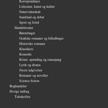
Korrepondance
(1)
Litteratur, kunst og kultur
(28)
Naturvidenskab
(6)
Samfund og debat
(35)
Sport og fritid
(6)
Skønlitteratur
(1.233)
Børnebøger
(11)
Grafiske romaner og billedbøger
(15)
Historiske romaner
(115)
Klassikere
(255)
Komedie
(16)
Krimi, spænding og ramasjang
(66)
Lyrik og drama
(64)
Nyere udgivelser
(319)
Romaner og noveller
(1.082)
Science fiction
(57)
Boghandeler
(34)
Øvrige indlæg
(36)
Tidsskrifter
(3)