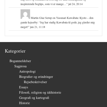
inspirerende bogtips, som vi er mange…
”
jul 24, 20:14
Martin Glaz Serup
on
Yasunari Kawabata: Kyoto – den
gamle kejserby
: “
Jeg har stadig Kawabata til gode; jeg glæder mig
meget!
”
jun 21, 11:18
Kategorier
Boganmeldelser
(1.328)
Sagprosa
(150)
Antropologi
(4)
Biografier og erindringer
(39)
Rejsebeskrivelser
(3)
Essays
(27)
Filosofi, religion og idéhistorie
(26)
Geografi og kartografi
(9)
Historie
(30)