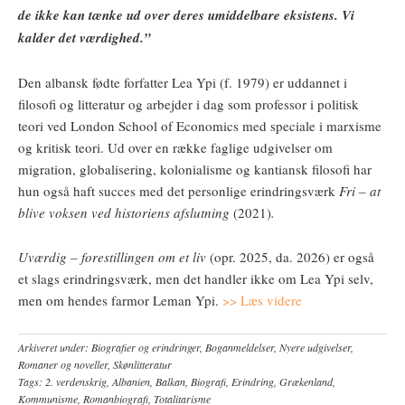
de ikke kan tænke ud over deres umiddelbare eksistens. Vi
kalder det værdighed.”
Den albansk fødte forfatter Lea Ypi (f. 1979) er uddannet i
filosofi og litteratur og arbejder i dag som professor i politisk
teori ved London School of Economics med speciale i marxisme
og kritisk teori. Ud over en række faglige udgivelser om
migration, globalisering, kolonialisme og kantiansk filosofi har
hun også haft succes med det personlige erindringsværk
Fri – at
blive voksen ved historiens afslutning
(2021)
.
Uværdig – forestillingen om et liv
(opr. 2025, da. 2026) er også
et slags erindringsværk, men det handler ikke om Lea Ypi selv,
men om hendes farmor Leman Ypi.
>> Læs videre
Arkiveret under:
Biografier og erindringer
,
Boganmeldelser
,
Nyere udgivelser
,
Romaner og noveller
,
Skønlitteratur
Tags:
2. verdenskrig
,
Albanien
,
Balkan
,
Biografi
,
Erindring
,
Grækenland
,
Kommunisme
,
Romanbiografi
,
Totalitarisme