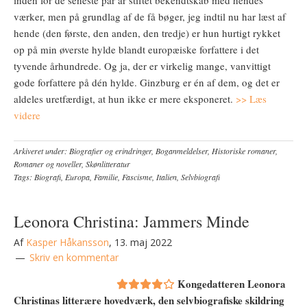
inden for de seneste par år stiftet bekendtskab med hendes
værker, men på grundlag af de få bøger, jeg indtil nu har læst af
hende (den første, den anden, den tredje) er hun hurtigt rykket
op på min øverste hylde blandt europæiske forfattere i det
tyvende århundrede. Og ja, der er virkelig mange, vanvittigt
gode forfattere på dén hylde. Ginzburg er én af dem, og det er
aldeles uretfærdigt, at hun ikke er mere eksponeret.
>> Læs
videre
Arkiveret under:
Biografier og erindringer
,
Boganmeldelser
,
Historiske romaner
,
Romaner og noveller
,
Skønlitteratur
Tags:
Biografi
,
Europa
,
Familie
,
Fascisme
,
Italien
,
Selvbiografi
Leonora Christina: Jammers Minde
Af
Kasper Håkansson
,
13. maj 2022
Skriv en kommentar
Kongedatteren Leonora
Christinas litterære hovedværk, den selvbiografiske skildring