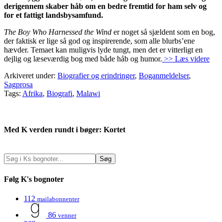
derigennem skaber håb om en bedre fremtid for ham selv og
for et fattigt landsbysamfund.
The Boy Who Harnessed the Wind
er noget så sjældent som en bog,
der faktisk er lige så god og inspirerende, som alle blurbs’ene
hævder. Temaet kan muligvis lyde tungt, men det er vitterligt en
dejlig og læseværdig bog med både håb og humor.
>> Læs videre
Arkiveret under:
Biografier og erindringer
,
Boganmeldelser
,
Sagprosa
Tags:
Afrika
,
Biografi
,
Malawi
Med K verden rundt i bøger: Kortet
Følg K's bognoter
112
mailabonnenter
86
venner