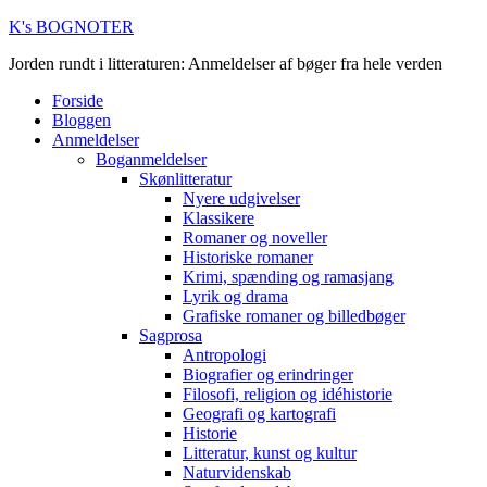
K's BOGNOTER
Jorden rundt i litteraturen: Anmeldelser af bøger fra hele verden
Forside
Bloggen
Anmeldelser
Boganmeldelser
Skønlitteratur
Nyere udgivelser
Klassikere
Romaner og noveller
Historiske romaner
Krimi, spænding og ramasjang
Lyrik og drama
Grafiske romaner og billedbøger
Sagprosa
Antropologi
Biografier og erindringer
Filosofi, religion og idéhistorie
Geografi og kartografi
Historie
Litteratur, kunst og kultur
Naturvidenskab