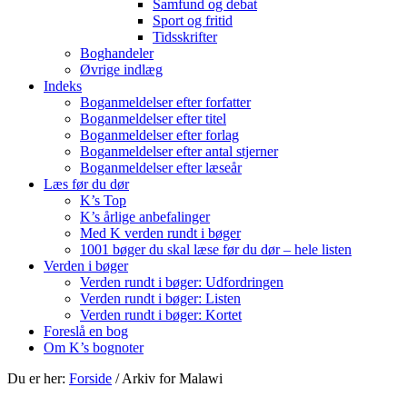
Samfund og debat
Sport og fritid
Tidsskrifter
Boghandeler
Øvrige indlæg
Indeks
Boganmeldelser efter forfatter
Boganmeldelser efter titel
Boganmeldelser efter forlag
Boganmeldelser efter antal stjerner
Boganmeldelser efter læseår
Læs før du dør
K’s Top
K’s årlige anbefalinger
Med K verden rundt i bøger
1001 bøger du skal læse før du dør – hele listen
Verden i bøger
Verden rundt i bøger: Udfordringen
Verden rundt i bøger: Listen
Verden rundt i bøger: Kortet
Foreslå en bog
Om K’s bognoter
Du er her:
Forside
/
Arkiv for Malawi