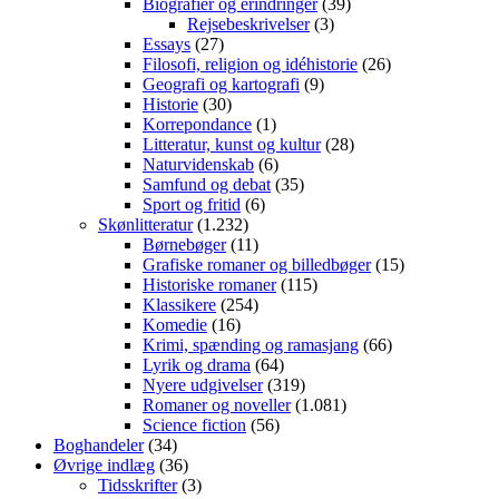
Biografier og erindringer
(39)
Rejsebeskrivelser
(3)
Essays
(27)
Filosofi, religion og idéhistorie
(26)
Geografi og kartografi
(9)
Historie
(30)
Korrepondance
(1)
Litteratur, kunst og kultur
(28)
Naturvidenskab
(6)
Samfund og debat
(35)
Sport og fritid
(6)
Skønlitteratur
(1.232)
Børnebøger
(11)
Grafiske romaner og billedbøger
(15)
Historiske romaner
(115)
Klassikere
(254)
Komedie
(16)
Krimi, spænding og ramasjang
(66)
Lyrik og drama
(64)
Nyere udgivelser
(319)
Romaner og noveller
(1.081)
Science fiction
(56)
Boghandeler
(34)
Øvrige indlæg
(36)
Tidsskrifter
(3)