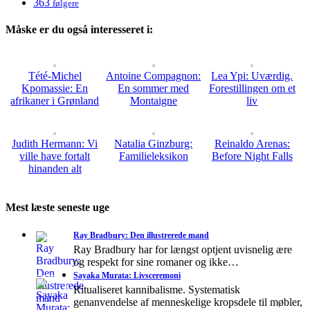
363
følgere
Måske er du også interesseret i:
Tété-Michel
Antoine Compagnon:
Lea Ypi: Uværdig.
Kpomassie: En
En sommer med
Forestillingen om et
afrikaner i Grønland
Montaigne
liv
Judith Hermann: Vi
Natalia Ginzburg:
Reinaldo Arenas:
ville have fortalt
Familieleksikon
Before Night Falls
hinanden alt
Mest læste seneste uge
Ray Bradbury: Den illustrerede mand
Ray Bradbury har for længst optjent uvisnelig ære
og respekt for sine romaner og ikke…
Sayaka Murata: Livsceremoni
Ritualiseret kannibalisme. Systematisk
genanvendelse af menneskelige kropsdele til møbler,