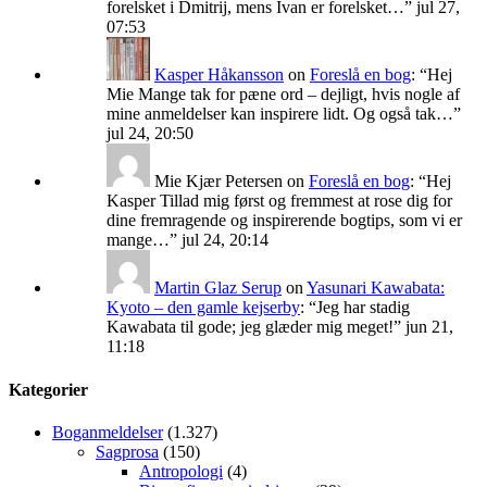
forelsket i Dmitrij, mens Ivan er forelsket…
”
jul 27,
07:53
Kasper Håkansson
on
Foreslå en bog
: “
Hej
Mie Mange tak for pæne ord – dejligt, hvis nogle af
mine anmeldelser kan inspirere lidt. Og også tak…
”
jul 24, 20:50
Mie Kjær Petersen
on
Foreslå en bog
: “
Hej
Kasper Tillad mig først og fremmest at rose dig for
dine fremragende og inspirerende bogtips, som vi er
mange…
”
jul 24, 20:14
Martin Glaz Serup
on
Yasunari Kawabata:
Kyoto – den gamle kejserby
: “
Jeg har stadig
Kawabata til gode; jeg glæder mig meget!
”
jun 21,
11:18
Kategorier
Boganmeldelser
(1.327)
Sagprosa
(150)
Antropologi
(4)