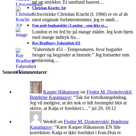
tøj og smykker. Et samfund baseret…
Christian Kracht: Air
Schweiziske Christian Kracht (f. 1966) er en af de
mest originale forfatterstemmer, jeg er stødt…
Fem gode boghandeler i London – som ikke er…
London er en fed by på mange måder. Jeg kom hjem
med mange indtryk fra…
Ray Bradbury: Fahrenheit 451
”Fahrenheit 451 - Temperaturen, hvor bogsider
fænger og begynder at brænde.” Jeg fortsætter min
genlæsning…
Seneste kommentarer
Kasper Håkansson
on
Fjodor M. Dostojevskij:
Brødrene Karamazov
: “
Tak for fortolkningsbidrag.
Jeg vil medgive, at det nok er lidt forsimplet blot at
skrive, at Katja er forelsket i…
”
jul 29, 18:12
Wedell
on
Fjodor M. Dostojevskij: Brødrene
Karamazov
: “
Kære Kasper Håkansson EN lille
korrektion: Katja er ikke forelsket i Ivan.Hun er