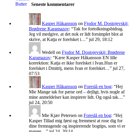
Seneste kommentarer
Kasper Håkansson
on
Fjodor M. Dostojevskij:
Brødrene Karamazov
: “
Tak for fortolkningsbidrag.
Jeg vil medgive, at det nok er lidt forsimplet blot at
skrive, at Katja er forelsket i…
”
jul 29, 18:12
Wedell
on
Fjodor M. Dostojevskij: Brødrene
Karamazov
: “
Kære Kasper Håkansson EN lille
korrektion: Katja er ikke forelsket i Ivan.Hun er
forelsket i Dmitrij, mens Ivan er forelsket…
”
jul 27,
07:53
Kasper Håkansson
on
Foreslå en bog
: “
Hej
Mie Mange tak for pæne ord – dejligt, hvis nogle af
mine anmeldelser kan inspirere lidt. Og også tak…
”
jul 24, 20:50
Mie Kjær Petersen
on
Foreslå en bog
: “
Hej
Kasper Tillad mig først og fremmest at rose dig for
dine fremragende og inspirerende bogtips, som vi er
mange…
”
jul 24, 20:14