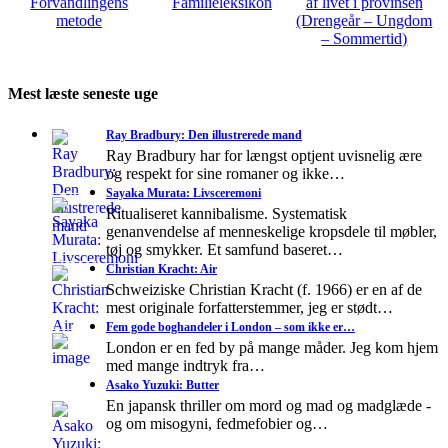
Forvandlingens
Familieleksikon
af livet i provinsen
metode
(Drengeår – Ungdom
– Sommertid)
Mest læste seneste uge
Ray Bradbury: Den illustrerede mand
Ray Bradbury har for længst optjent uvisnelig ære
og respekt for sine romaner og ikke…
Sayaka Murata: Livsceremoni
Ritualiseret kannibalisme. Systematisk
genanvendelse af menneskelige kropsdele til møbler,
tøj og smykker. Et samfund baseret…
Christian Kracht: Air
Schweiziske Christian Kracht (f. 1966) er en af de
mest originale forfatterstemmer, jeg er stødt…
Fem gode boghandeler i London – som ikke er…
London er en fed by på mange måder. Jeg kom hjem
med mange indtryk fra…
Asako Yuzuki: Butter
En japansk thriller om mord og mad og madglæde -
og om misogyni, fedmefobier og…