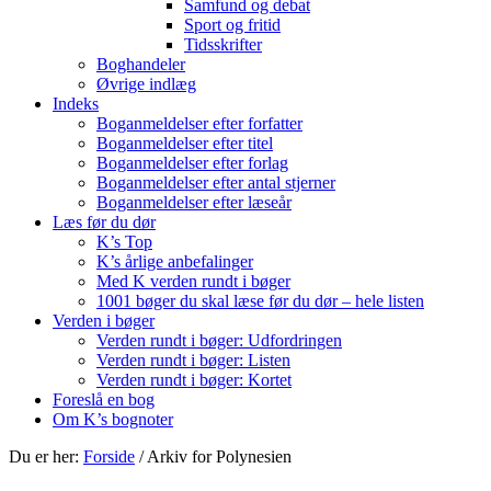
Samfund og debat
Sport og fritid
Tidsskrifter
Boghandeler
Øvrige indlæg
Indeks
Boganmeldelser efter forfatter
Boganmeldelser efter titel
Boganmeldelser efter forlag
Boganmeldelser efter antal stjerner
Boganmeldelser efter læseår
Læs før du dør
K’s Top
K’s årlige anbefalinger
Med K verden rundt i bøger
1001 bøger du skal læse før du dør – hele listen
Verden i bøger
Verden rundt i bøger: Udfordringen
Verden rundt i bøger: Listen
Verden rundt i bøger: Kortet
Foreslå en bog
Om K’s bognoter
Du er her:
Forside
/
Arkiv for Polynesien