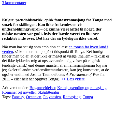
3 kommentarer
Kulørt, pseudohistorisk, episk fantasyramasjang fra Tonga med
smæk for skillingen. Kan ikke frakendes en vis
underholdningsværdi – og kunne være løftet til noget, der
måske næsten var godt, hvis der havde været en litterær
redaktør inde over. Det har der så tydeligvis ikke været.
Når man har sat sig som ambition at læse
en roman fra hvert land i
verden
, så kommer man jo på et tidspunkt til Tonga. Ret hurtigt
finder man ud af, at der ikke er meget at vælge imellem – faktisk er
det ikke lykkedes mig at opstøve andre udgivelser på engelsk
(endsige dansk) end denne mursten af en ramasjangroman (og når
jeg skeler til andre verdenslitteraturlæsere, kan jeg konstatere, at de
også er endt med Joshua Taumoefolaus
A Providence of War
fra
2011 – eller helt har opgivet Tonga).
>> Læs videre
Arkiveret under:
Boganmeldelser
,
Krimi, spænding og ramasjang
,
Romaner og noveller
,
Skønlitteratur
Tags:
Fantasy
,
Oceanien
,
Polynesien
,
Ramasjang
,
Tonga