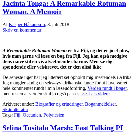
Jacinta Tonga: A Remarkable Rotuman
Woman. A Memoir
Af
Kasper Håkansson
,
8. juli 2018
Skriv en kommentar
‪A Remarkable Rotuman Woman
er fra Fiji, og det er jo et plus,
hvis man gerne vil læse en bog fra Fiji. Jeg kan også medgive
dens naive stil en vis afvæbnende charme. Men særlig
spændende eller velskrevet, det er den altså ikke. ‬
De seneste uger har jeg litterært set opholdt mig mestendels i Afrika.
Jeg mangler stadig en seks-syv afrikanske lande for at have været
hele kontinentet rundt i min læseudfordring,
Verden rundt i bøger
,
men resten af verden skal jo også passes.
>> Læs videre
Arkiveret under:
Biografier og erindringer
,
Boganmeldelser
,
Skønlitteratur
Tags:
Fiji
,
Oceanien
,
Polynesien
Selina Tusitala Marsh: Fast Talking PI