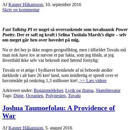
Af
Kasper Håkansson
,
10. september 2016
Skriv en kommentar
Fast Talking PI
er noget så overraskende som tuvaluansk
Power
Poetry
. Der er saft og kraft i Selina Tusitala Marsh’s digte – selv
om meget går hen over hovedet på mig.
Nu er det her jo ikke nogen geografiblog, men i tilfældet Tuvalu må
man nok have lov at nævne et par fakta, som jeg tilstår, at jeg
ihvertfald ikke selv var bekendt med førend fornylig:
Tuvalu er et ørige i Sydhavet bestående af ni beboede atoller
dækkede i alt bare 26 km² land, som imidlertig er spredt over et
havområde på omkring 1,3 millioner km².
>> Læs videre
Arkiveret under:
Boganmeldelser
,
Lyrik og drama
,
Skønlitteratur
Tags:
Digte
,
Oceanien
,
Polynesien
,
Tuvalu
Joshua Taumoefolau: A Providence of
War
Af
Kasper Håkansson
,
5. august 2016