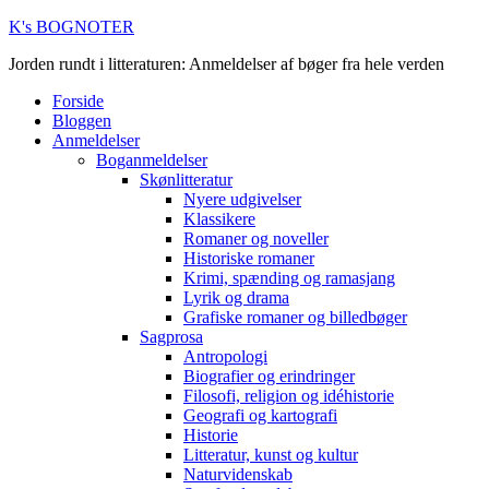
K's BOGNOTER
Jorden rundt i litteraturen: Anmeldelser af bøger fra hele verden
Forside
Bloggen
Anmeldelser
Boganmeldelser
Skønlitteratur
Nyere udgivelser
Klassikere
Romaner og noveller
Historiske romaner
Krimi, spænding og ramasjang
Lyrik og drama
Grafiske romaner og billedbøger
Sagprosa
Antropologi
Biografier og erindringer
Filosofi, religion og idéhistorie
Geografi og kartografi
Historie
Litteratur, kunst og kultur
Naturvidenskab