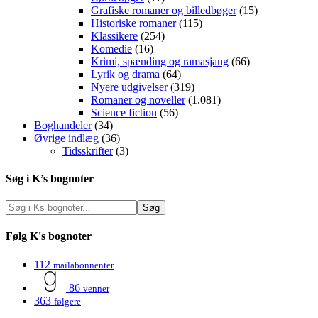
Grafiske romaner og billedbøger
(15)
Historiske romaner
(115)
Klassikere
(254)
Komedie
(16)
Krimi, spænding og ramasjang
(66)
Lyrik og drama
(64)
Nyere udgivelser
(319)
Romaner og noveller
(1.081)
Science fiction
(56)
Boghandeler
(34)
Øvrige indlæg
(36)
Tidsskrifter
(3)
Søg i K’s bognoter
Følg K's bognoter
112
mailabonnenter
86
venner
363
følgere