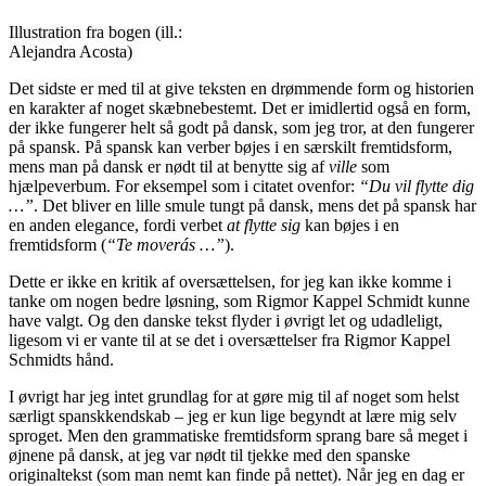
Illustration fra bogen (ill.:
Alejandra Acosta)
Det sidste er med til at give teksten en drømmende form og historien
en karakter af noget skæbnebestemt. Det er imidlertid også en form,
der ikke fungerer helt så godt på dansk, som jeg tror, at den fungerer
på spansk. På spansk kan verber bøjes i en særskilt fremtidsform,
mens man på dansk er nødt til at benytte sig af
ville
som
hjælpeverbum. For eksempel som i citatet ovenfor:
“Du vil flytte dig
…”
. Det bliver en lille smule tungt på dansk, mens det på spansk har
en anden elegance, fordi verbet
at flytte sig
kan bøjes i en
fremtidsform (
“Te moverás …”
).
Dette er ikke en kritik af oversættelsen, for jeg kan ikke komme i
tanke om nogen bedre løsning, som Rigmor Kappel Schmidt kunne
have valgt. Og den danske tekst flyder i øvrigt let og udadleligt,
ligesom vi er vante til at se det i oversættelser fra Rigmor Kappel
Schmidts hånd.
I øvrigt har jeg intet grundlag for at gøre mig til af noget som helst
særligt spanskkendskab – jeg er kun lige begyndt at lære mig selv
sproget. Men den grammatiske fremtidsform sprang bare så meget i
øjnene på dansk, at jeg var nødt til tjekke med den spanske
originaltekst (som man nemt kan finde på nettet). Når jeg en dag er