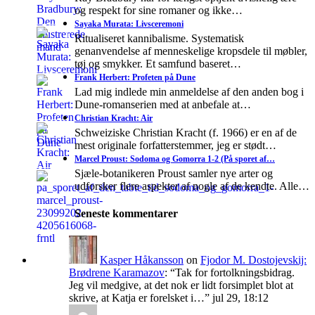
og respekt for sine romaner og ikke…
Sayaka Murata: Livsceremoni
Ritualiseret kannibalisme. Systematisk
genanvendelse af menneskelige kropsdele til møbler,
tøj og smykker. Et samfund baseret…
Frank Herbert: Profeten på Dune
Lad mig indlede min anmeldelse af den anden bog i
Dune-romanserien med at anbefale at…
Christian Kracht: Air
Schweiziske Christian Kracht (f. 1966) er en af de
mest originale forfatterstemmer, jeg er stødt…
Marcel Proust: Sodoma og Gomorra 1-2 (På sporet af…
Sjæle-botanikeren Proust samler nye arter og
udforsker flere aspekter af nogle af de kendte. Alle…
Seneste kommentarer
Kasper Håkansson
on
Fjodor M. Dostojevskij:
Brødrene Karamazov
: “
Tak for fortolkningsbidrag.
Jeg vil medgive, at det nok er lidt forsimplet blot at
skrive, at Katja er forelsket i…
”
jul 29, 18:12