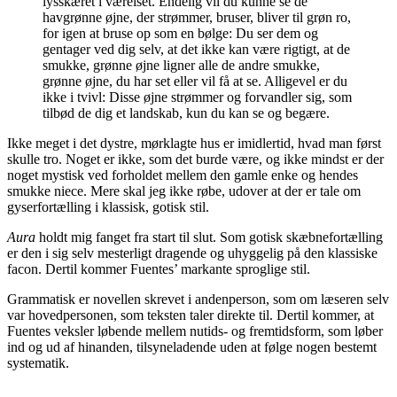
lysskæret i værelset. Endelig vil du kunne se de
havgrønne øjne, der strømmer, bruser, bliver til grøn ro,
for igen at bruse op som en bølge: Du ser dem og
gentager ved dig selv, at det ikke kan være rigtigt, at de
smukke, grønne øjne ligner alle de andre smukke,
grønne øjne, du har set eller vil få at se. Alligevel er du
ikke i tvivl: Disse øjne strømmer og forvandler sig, som
tilbød de dig et landskab, kun du kan se og begære.
Ikke meget i det dystre, mørklagte hus er imidlertid, hvad man først
skulle tro. Noget er ikke, som det burde være, og ikke mindst er der
noget mystisk ved forholdet mellem den gamle enke og hendes
smukke niece. Mere skal jeg ikke røbe, udover at der er tale om
gyserfortælling i klassisk, gotisk stil.
Aura
holdt mig fanget fra start til slut. Som gotisk skæbnefortælling
er den i sig selv mesterligt dragende og uhyggelig på den klassiske
facon. Dertil kommer Fuentes’ markante sproglige stil.
Grammatisk er novellen skrevet i andenperson, som om læseren selv
var hovedpersonen, som teksten taler direkte til. Dertil kommer, at
Fuentes veksler løbende mellem nutids- og fremtidsform, som løber
ind og ud af hinanden, tilsyneladende uden at følge nogen bestemt
systematik.