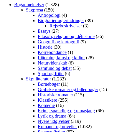
Boganmeldelser
(1.328)
Sagprosa
(150)
Antropologi
(4)
Biografier og erindringer
(39)
Rejsebeskrivelser
(3)
Essays
(27)
Filosofi, religion og idéhistorie
(26)
Geografi og kartografi
(9)
Historie
(30)
Korrepondance
(1)
Litteratur, kunst og kultur
(28)
Naturvidenskab
(6)
Samfund og debat
(35)
Sport og fritid
(6)
Skønlitteratur
(1.233)
Børnebøger
(11)
Grafiske romaner og billedbøger
(15)
Historiske romaner
(115)
Klassikere
(255)
Komedie
(16)
Krimi, spænding og ramasjang
(66)
Lyrik og drama
(64)
Nyere udgivelser
(319)
Romaner og noveller
(1.082)
Science fiction
(57)