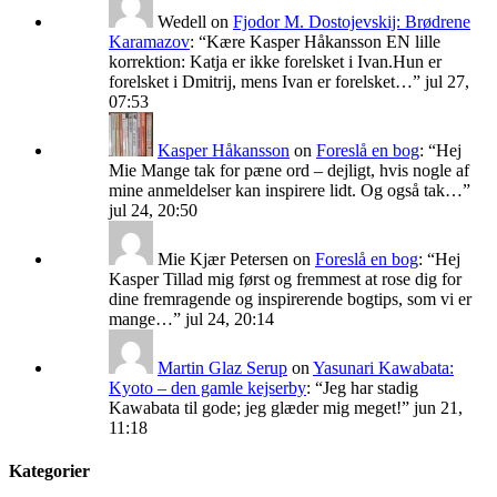
Wedell
on
Fjodor M. Dostojevskij: Brødrene
Karamazov
: “
Kære Kasper Håkansson EN lille
korrektion: Katja er ikke forelsket i Ivan.Hun er
forelsket i Dmitrij, mens Ivan er forelsket…
”
jul 27,
07:53
Kasper Håkansson
on
Foreslå en bog
: “
Hej
Mie Mange tak for pæne ord – dejligt, hvis nogle af
mine anmeldelser kan inspirere lidt. Og også tak…
”
jul 24, 20:50
Mie Kjær Petersen
on
Foreslå en bog
: “
Hej
Kasper Tillad mig først og fremmest at rose dig for
dine fremragende og inspirerende bogtips, som vi er
mange…
”
jul 24, 20:14
Martin Glaz Serup
on
Yasunari Kawabata:
Kyoto – den gamle kejserby
: “
Jeg har stadig
Kawabata til gode; jeg glæder mig meget!
”
jun 21,
11:18
Kategorier