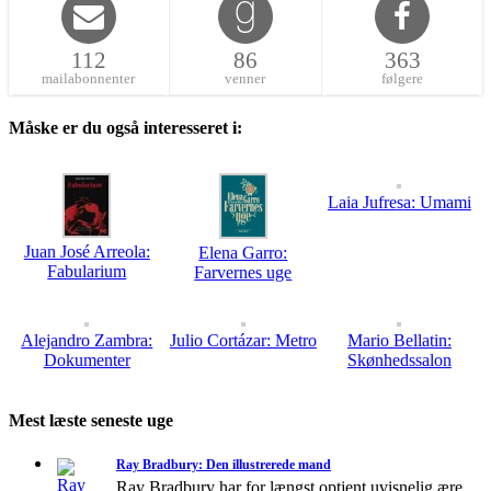
112
86
363
mailabonnenter
venner
følgere
Måske er du også interesseret i:
Laia Jufresa: Umami
Juan José Arreola:
Elena Garro:
Fabularium
Farvernes uge
Alejandro Zambra:
Julio Cortázar: Metro
Mario Bellatin:
Dokumenter
Skønhedssalon
Mest læste seneste uge
Ray Bradbury: Den illustrerede mand
Ray Bradbury har for længst optjent uvisnelig ære