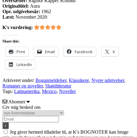
Oversætter:
Rigmor Kappel Schmidt
Originaltitel:
Aura
Opr. udgivelsesår:
1962
Læst:
November 2020
K's vurdering:
Share this:
Print
Email
Facebook
X
LinkedIn
Arkiveret under:
Boganmeldelser
,
Klassikere
,
Nyere udgivelser
,
Romaner og noveller
,
Skønlitteratur
Tags:
Latinamerika
,
Mexico
,
Noveller
Abonner
Giv mig besked om
Jeg giver hermed tilladelse til, at K's BOGNOTER kan bruge