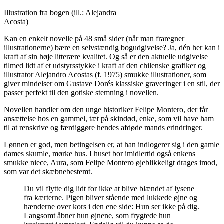
Illustration fra bogen (ill.: Alejandra
Acosta)
Kan en enkelt novelle på 48 små sider (når man fraregner
illustrationerne) bære en selvstændig bogudgivelse? Ja, dén her kan i
kraft af sin høje litterære kvalitet. Og så er den aktuelle udgivelse
tilmed lidt af et udstyrsstykke i kraft af den chilenske grafiker og
illustrator Alejandro Acostas (f. 1975) smukke illustrationer, som
giver mindelser om Gustave Dorés klassiske graveringer i en stil, der
passer perfekt til den gotiske stemning i novellen.
Novellen handler om den unge historiker Felipe Montero, der får
ansættelse hos en gammel, tæt på skindød, enke, som vil have ham
til at renskrive og færdiggøre hendes afdøde mands erindringer.
Lønnen er god, men betingelsen er, at han indlogerer sig i den gamle
dames skumle, mørke hus. I huset bor imidlertid også enkens
smukke niece, Aura, som Felipe Montero øjeblikkeligt drages imod,
som var det skæbnebestemt.
Du vil flytte dig lidt for ikke at blive blændet af lysene
fra kærterne. Pigen bliver stående med lukkede øjne og
hænderne over kors i den ene side: Hun ser ikke på dig.
Langsomt åbner hun øjnene, som frygtede hun