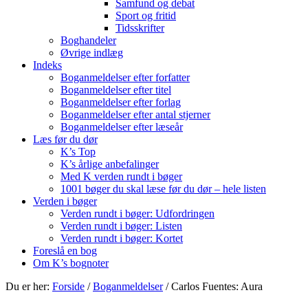
Samfund og debat
Sport og fritid
Tidsskrifter
Boghandeler
Øvrige indlæg
Indeks
Boganmeldelser efter forfatter
Boganmeldelser efter titel
Boganmeldelser efter forlag
Boganmeldelser efter antal stjerner
Boganmeldelser efter læseår
Læs før du dør
K’s Top
K’s årlige anbefalinger
Med K verden rundt i bøger
1001 bøger du skal læse før du dør – hele listen
Verden i bøger
Verden rundt i bøger: Udfordringen
Verden rundt i bøger: Listen
Verden rundt i bøger: Kortet
Foreslå en bog
Om K’s bognoter
Du er her:
Forside
/
Boganmeldelser
/
Carlos Fuentes: Aura