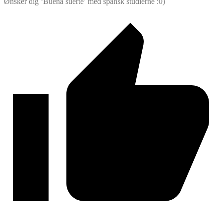
Ønsker dig ‘Buena suerte’ med spansk studierne :0)