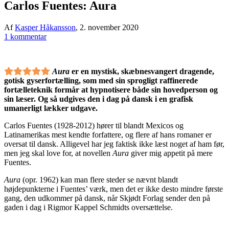
Carlos Fuentes: Aura
Af
Kasper Håkansson
,
2. november 2020
1 kommentar
Aura
er en mystisk, skæbnesvangert dragende,
gotisk gyserfortælling, som med sin sprogligt raffinerede
fortælleteknik formår at hypnotisere både sin hovedperson og
sin læser. Og så udgives den i dag på dansk i en grafisk
umanerligt lækker udgave.
Carlos Fuentes (1928-2012) hører til blandt Mexicos og
Latinamerikas mest kendte forfattere, og flere af hans romaner er
oversat til dansk. Alligevel har jeg faktisk ikke læst noget af ham før,
men jeg skal love for, at novellen
Aura
giver mig appetit på mere
Fuentes.
Aura
(opr. 1962) kan man flere steder se nævnt blandt
højdepunkterne i Fuentes’ værk, men det er ikke desto mindre første
gang, den udkommer på dansk, når Skjødt Forlag sender den på
gaden i dag i Rigmor Kappel Schmidts oversættelse.