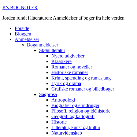
K's BOGNOTER
Jorden rundt i litteraturen: Anmeldelser af bøger fra hele verden
Forside
Bloggen
Anmeldelser
Boganmeldelser
Skønlitteratur
Nyere udgivelser
Klassikere
Romaner og noveller
Historiske romaner
Krimi, spænding og ramasjang
Lyrik og drama
Grafiske romaner og billedbøger
Sagprosa
Antropologi
Biografier og erindringer
Filosofi, religion og idéhistorie
Geografi og kartografi
Historie
Litteratur, kunst og kultur
Naturvidenskab