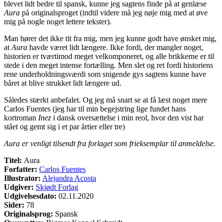
blevet lidt bedre til spansk, kunne jeg sagtens finde på at genlæse
Aura
på originalsproget (indtil videre må jeg nøje mig med at øve
mig på nogle noget lettere tekster).
Man hører det ikke tit fra mig, men jeg kunne godt have ønsket mig,
at
Aura
havde været lidt længere. Ikke fordi, der mangler noget,
historien er tværtimod meget velkomponeret, og alle brikkerne er til
stede i den meget intense fortælling. Men slet og ret fordi historiens
rene underholdningsværdi som snigende gys sagtens kunne have
båret at blive strukket lidt længere ud.
Således stærkt anbefalet. Og jeg må snart se at få læst noget mere
Carlos Fuentes (jeg har til min begejstring lige fundet hans
kortroman
Inez
i dansk oversættelse i min reol, hvor den vist har
stået og gemt sig i et par årtier eller tre)
Aura er venligt tilsendt fra forlaget som frieksemplar til anmeldelse.
Titel:
Aura
Forfatter:
Carlos Fuentes
Illustrator:
Alejandra Acosta
Udgiver:
Skjødt Forlag
Udgivelsesdato:
02.11.2020
Sider:
78
Originalsprog:
Spansk