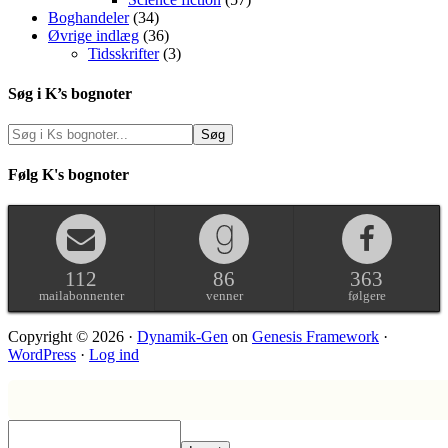
Boghandeler
(34)
Øvrige indlæg
(36)
Tidsskrifter
(3)
Søg i K’s bognoter
Følg K's bognoter
112
86
363
mailabonnenter
venner
følgere
Copyright © 2026 ·
Dynamik-Gen
on
Genesis Framework
·
WordPress
·
Log ind