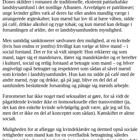
Dones skildrer i romanen de traditionelle, ekstremt patriarkalske
landsbysamfund i det nordlige Albanien. Arvefølgen er patrilineær;
unge kvinder giftes væk af deres far eller anden mandlig værge i
arrangerede ægteskaber; kun mænd har lov til at bære våben, sidde
på café, drikke alkohol og ryge tobak; og kun mænd kan deltage i
forsamlingen af ældre, der er landsbysamfundets myndighed.
Men samtidig sanktionerer sædvanen den mulighed, at en kvinde
(hvis hun endnu er jomfru) frivilligt kan vælge at blive mand – i
social forstand. Det er for så vidt simpelt: Hun erklærer sig som
mand, tager sig et mandenavn, ifører sig mandeklæder og er herefter
i kulturel, social og retlig forstand at betragte som mand – og
bliver
angiveligt også betragtet og respekteret som sådan af såvel mænd
som kvinder i landsbysamfundet. Hun kan nu sidde på café med de
andre mænd, ryge og drikke, gå på jagt, blive en del del af
samfundets besluttende forsamling og påtage sig mænds arbejde.
Fænomenet har ikke noget med seksualitet at gøre, for så vidt de
pågældende kvinder ikke er homoseksuelle eller transvestitter (ja,
det kan den enkelte kvinde selvfølgelig godt være, går jeg ud fra,
men det er ikke en del af konceptet som sådan). Kønskiftet er alene
socialt.
Muligheden for at aflægge sig kvindeklæder og dermed opnå sociale
rettigheder som mand kan for en overfladisk betragtning således