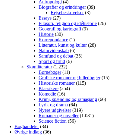
Antropologi
(4)
Biografier og erindringer
(39)
Rejsebeskrivelser
(3)
Essays
(27)
Filosofi, religion og idéhistorie
(26)
Geografi og kartografi
(9)
Historie
(30)
Korrepondance
(1)
Litteratur, kunst og kultur
(28)
Naturvidenskab
(6)
Samfund og debat
(35)
Sport og fritid
(6)
Skønlitteratur
(1.232)
Børnebøger
(11)
Grafiske romaner og billedbøger
(15)
Historiske romaner
(115)
Klassikere
(254)
Komedie
(16)
Krimi, spænding og ramasjang
(66)
Lyrik og drama
(64)
Nyere udgivelser
(319)
Romaner og noveller
(1.081)
Science fiction
(56)
Boghandeler
(34)
Øvrige indlæg
(36)