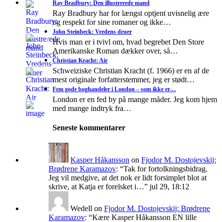
Ray Bradbury: Den illustrerede mand
Ray Bradbury har for længst optjent uvisnelig ære
og respekt for sine romaner og ikke…
John Steinbeck: Vredens druer
Hvis man er i tvivl om, hvad begrebet Den Store
Amerikanske Roman dækker over, så…
Christian Kracht: Air
Schweiziske Christian Kracht (f. 1966) er en af de
mest originale forfatterstemmer, jeg er stødt…
Fem gode boghandeler i London – som ikke er…
London er en fed by på mange måder. Jeg kom hjem
med mange indtryk fra…
Seneste kommentarer
Kasper Håkansson
on
Fjodor M. Dostojevskij:
Brødrene Karamazov
: “
Tak for fortolkningsbidrag.
Jeg vil medgive, at det nok er lidt forsimplet blot at
skrive, at Katja er forelsket i…
”
jul 29, 18:12
Wedell
on
Fjodor M. Dostojevskij: Brødrene
Karamazov
: “
Kære Kasper Håkansson EN lille