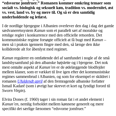
“edsvorne jomfruer.” Romanen kommer omkring temaer som
socialt vs. biologisk og seksuelt køn, tradition vs. modernitet, øst
vs. vest, land vs. by og mere til. Og så er den samtidig
underholdende og letlæst.
I de nordlige bjergegne i Albanien overlever den dag i dag det gamle
sædvaneretssystem
Kanun
som et parallelt sæt af moralske og
retslige regler i konkurrence med den officielle retsorden. Det
kommunistiske regime forsøgte officielt at få bugt med
Kanun
–
men så i praksis igennem fingre med den, så længe den ikke
kolliderede alt for åbenlyst med regimet.
Kanun
regulerer en omfattende del af samfundet i nogle af de små
landsbysamfund på den albanske højslette og i bjergene. Det nok
mest omtalte aspekt af
Kanun’en
er de ødelæggende blodfejder
mellem klaner, som er vækket til live igen efter det kommunistiske
regimes sammenbrud i Albanien, og som for eksempel er skildret i
romanen
Ufuldendt april
af den fremragende albanske forfatter
Ismail Kadaré (som i øvrigt har skrevet et kort og fyndigt forord til
Sworn Virgin
).
Elvira Dones (f. 1960) tager i sin roman fat i et andet element i
Kanun’en
, nemlig forholdet mellem kønnene generelt og mere
specifikt det særlige fænomen “edsvorne jomfruer.”