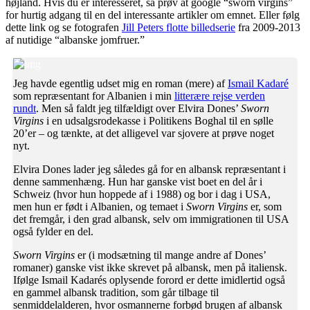
højland. Hvis du er interesseret, så prøv at google “sworn virgins”
for hurtig adgang til en del interessante artikler om emnet. Eller følg
dette link og se fotografen
Jill Peters flotte billedserie
fra 2009-2013
af nutidige “albanske jomfruer.”
Jeg havde egentlig udset mig en roman (mere) af
Ismail Kadaré
som repræsentant for Albanien i min
litterære rejse verden
rundt
. Men så faldt jeg tilfældigt over Elvira Dones’
Sworn
Virgins
i en udsalgsrodekasse i Politikens Boghal til en sølle
20’er – og tænkte, at det alligevel var sjovere at prøve noget
nyt.
Elvira Dones lader jeg således gå for en albansk repræsentant i
denne sammenhæng. Hun har ganske vist boet en del år i
Schweiz (hvor hun hoppede af i 1988) og bor i dag i USA,
men hun er født i Albanien, og temaet i
Sworn Virgins
er, som
det fremgår, i den grad albansk, selv om immigrationen til USA
også fylder en del.
Sworn Virgins
er (i modsætning til mange andre af Dones’
romaner) ganske vist ikke skrevet på albansk, men på italiensk.
Ifølge Ismail Kadarés oplysende forord er dette imidlertid også
en gammel albansk tradition, som går tilbage til
senmiddelalderen, hvor osmannerne forbød brugen af albansk