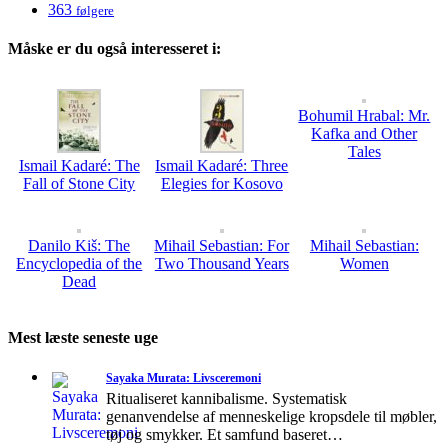
363
følgere
Måske er du også interesseret i:
Bohumil Hrabal: Mr.
Kafka and Other
Tales
Ismail Kadaré: The
Ismail Kadaré: Three
Fall of Stone City
Elegies for Kosovo
Danilo Kiš: The
Mihail Sebastian: For
Mihail Sebastian:
Encyclopedia of the
Two Thousand Years
Women
Dead
Mest læste seneste uge
Sayaka Murata: Livsceremoni
Ritualiseret kannibalisme. Systematisk
genanvendelse af menneskelige kropsdele til møbler,
tøj og smykker. Et samfund baseret…