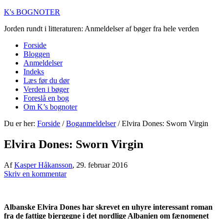
K's BOGNOTER
Jorden rundt i litteraturen: Anmeldelser af bøger fra hele verden
Forside
Bloggen
Anmeldelser
Indeks
Læs før du dør
Verden i bøger
Foreslå en bog
Om K’s bognoter
Du er her:
Forside
/
Boganmeldelser
/
Elvira Dones: Sworn Virgin
Elvira Dones: Sworn Virgin
Af
Kasper Håkansson
,
29. februar 2016
Skriv en kommentar
Albanske Elvira Dones har skrevet en uhyre interessant roman
fra de fattige bjergegne i det nordlige Albanien om fænomenet