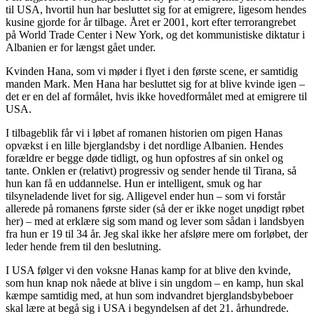
til USA, hvortil hun har besluttet sig for at emigrere, ligesom hendes
kusine gjorde for år tilbage. Året er 2001, kort efter terrorangrebet
på World Trade Center i New York, og det kommunistiske diktatur i
Albanien er for længst gået under.
Kvinden Hana, som vi møder i flyet i den første scene, er samtidig
manden Mark. Men Hana har besluttet sig for at blive kvinde igen –
det er en del af formålet, hvis ikke hovedformålet med at emigrere til
USA.
I tilbageblik får vi i løbet af romanen historien om pigen Hanas
opvækst i en lille bjerglandsby i det nordlige Albanien. Hendes
forældre er begge døde tidligt, og hun opfostres af sin onkel og
tante. Onklen er (relativt) progressiv og sender hende til Tirana, så
hun kan få en uddannelse. Hun er intelligent, smuk og har
tilsyneladende livet for sig. Alligevel ender hun – som vi forstår
allerede på romanens første sider (så der er ikke noget unødigt røbet
her) – med at erklære sig som mand og lever som sådan i landsbyen
fra hun er 19 til 34 år. Jeg skal ikke her afsløre mere om forløbet, der
leder hende frem til den beslutning.
I USA følger vi den voksne Hanas kamp for at blive den kvinde,
som hun knap nok nåede at blive i sin ungdom – en kamp, hun skal
kæmpe samtidig med, at hun som indvandret bjerglandsbybeboer
skal lære at begå sig i USA i begyndelsen af det 21. århundrede.