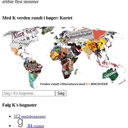
ældste
flest stemmer
Med K verden rundt i bøger: Kortet
Følg K's bognoter
112
mailabonnenter
84
venner