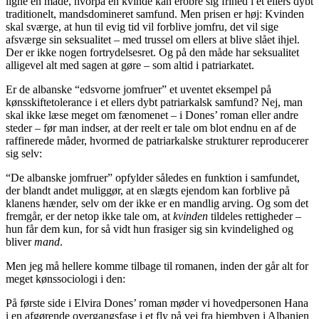
ligne en måde, hvorpå en kvinde kan erobre sig frihed i et ellers dybt
traditionelt, mandsdomineret samfund. Men prisen er høj: Kvinden
skal sværge, at hun til evig tid vil forblive jomfru, det vil sige
afsværge sin seksualitet – med trussel om ellers at blive slået ihjel.
Der er ikke nogen fortrydelsesret. Og på den måde har seksualitet
alligevel alt med sagen at gøre – som altid i patriarkatet.
Er de albanske “edsvorne jomfruer” et uventet eksempel på
kønsskiftetolerance i et ellers dybt patriarkalsk samfund? Nej, man
skal ikke læse meget om fænomenet – i Dones’ roman eller andre
steder – før man indser, at der reelt er tale om blot endnu en af de
raffinerede måder, hvormed de patriarkalske strukturer reproducerer
sig selv:
“De albanske jomfruer” opfylder således en funktion i samfundet,
der blandt andet muliggør, at en slægts ejendom kan forblive på
klanens hænder, selv om der ikke er en mandlig arving. Og som det
fremgår, er der netop ikke tale om, at
kvinden
tildeles rettigheder –
hun får dem kun, for så vidt hun frasiger sig sin kvindelighed og
bliver
mand
.
Men jeg må hellere komme tilbage til romanen, inden der går alt for
meget kønssociologi i den:
På første side i Elvira Dones’ roman møder vi hovedpersonen Hana
i en afgørende overgangsfase i et fly på vej fra hjembyen i Albanien