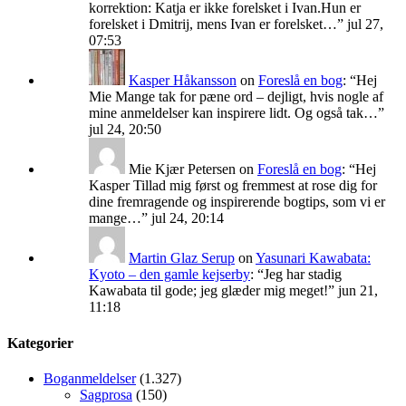
korrektion: Katja er ikke forelsket i Ivan.Hun er
forelsket i Dmitrij, mens Ivan er forelsket…
”
jul 27,
07:53
Kasper Håkansson
on
Foreslå en bog
: “
Hej
Mie Mange tak for pæne ord – dejligt, hvis nogle af
mine anmeldelser kan inspirere lidt. Og også tak…
”
jul 24, 20:50
Mie Kjær Petersen
on
Foreslå en bog
: “
Hej
Kasper Tillad mig først og fremmest at rose dig for
dine fremragende og inspirerende bogtips, som vi er
mange…
”
jul 24, 20:14
Martin Glaz Serup
on
Yasunari Kawabata:
Kyoto – den gamle kejserby
: “
Jeg har stadig
Kawabata til gode; jeg glæder mig meget!
”
jun 21,
11:18
Kategorier
Boganmeldelser
(1.327)
Sagprosa
(150)