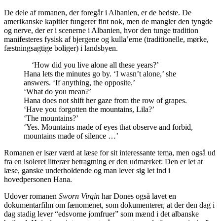
De dele af romanen, der foregår i Albanien, er de bedste. De
amerikanske kapitler fungerer fint nok, men de mangler den tyngde
og nerve, der er i scenerne i Albanien, hvor den tunge tradition
manifesteres fysisk af bjergene og kulla’erne (traditionelle, mørke,
fæstningsagtige boliger) i landsbyen.
‘How did you live alone all these years?’
Hana lets the minutes go by. ‘I wasn’t alone,’ she
answers. ‘If anything, the opposite.’
‘What do you mean?’
Hana does not shift her gaze from the row of grapes.
‘Have you forgotten the mountains, Lila?’
‘The mountains?’
‘Yes. Mountains made of eyes that observe and forbid,
mountains made of silence …’
Romanen er især værd at læse for sit interessante tema, men også ud
fra en isoleret litterær betragtning er den udmærket: Den er let at
læse, ganske underholdende og man lever sig let ind i
hovedpersonen Hana.
Udover romanen
Sworn Virgin
har Dones også lavet en
dokumentarfilm om fænomenet, som dokumenterer, at der den dag i
dag stadig lever “edsvorne jomfruer” som mænd i det albanske