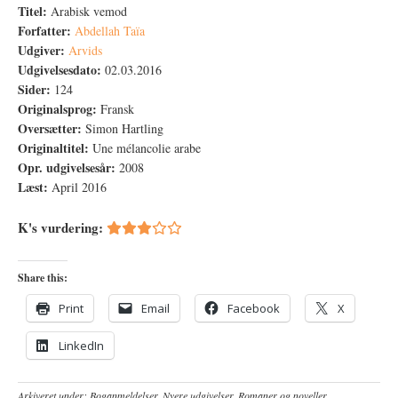
Titel:
Arabisk vemod
Forfatter:
Abdellah Taïa
Udgiver:
Arvids
Udgivelsesdato:
02.03.2016
Sider:
124
Originalsprog:
Fransk
Oversætter:
Simon Hartling
Originaltitel:
Une mélancolie arabe
Opr. udgivelsesår:
2008
Læst:
April 2016
K's vurdering:
Share this:
Print
Email
Facebook
X
LinkedIn
Arkiveret under:
Boganmeldelser
,
Nyere udgivelser
,
Romaner og noveller
,