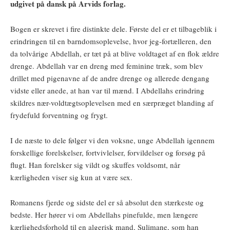
udgivet på dansk på Arvids forlag.
Bogen er skrevet i fire distinkte dele. Første del er et tilbageblik i
erindringen til en barndomsoplevelse, hvor jeg-fortælleren, den
da tolvårige Abdellah, er tæt på at blive voldtaget af en flok ældre
drenge. Abdellah var en dreng med feminine træk, som blev
drillet med pigenavne af de andre drenge og allerede dengang
vidste eller anede, at han var til mænd. I Abdellahs erindring
skildres nær-voldtægtsoplevelsen med en særpræget blanding af
frydefuld forventning og frygt.
I de næste to dele følger vi den voksne, unge Abdellah igennem
forskellige forelskelser, fortvivlelser, forvildelser og forsøg på
flugt. Han forelsker sig vildt og skuffes voldsomt, når
kærligheden viser sig kun at være sex.
Romanens fjerde og sidste del er så absolut den stærkeste og
bedste. Her hører vi om Abdellahs pinefulde, men længere
kærlighedsforhold til en algerisk mand, Sulimane, som han