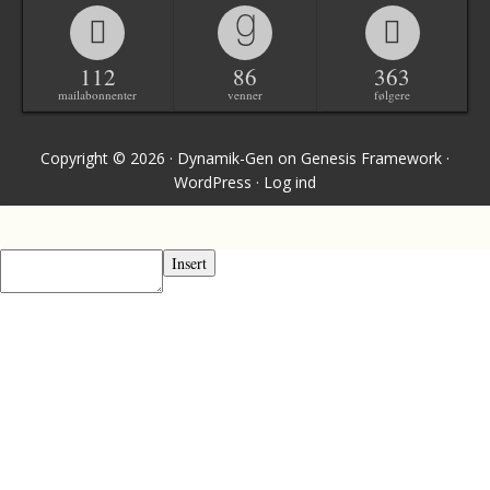
112
86
363
mailabonnenter
venner
følgere
Copyright © 2026 ·
Dynamik-Gen
on
Genesis Framework
·
WordPress
·
Log ind
Insert