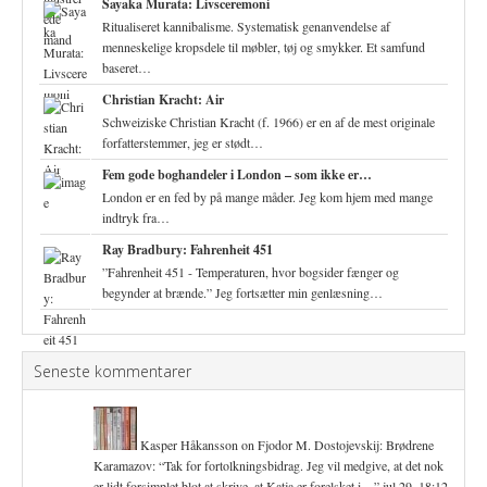
Sayaka Murata: Livsceremoni
Ritualiseret kannibalisme. Systematisk genanvendelse af
menneskelige kropsdele til møbler, tøj og smykker. Et samfund
baseret…
Christian Kracht: Air
Schweiziske Christian Kracht (f. 1966) er en af de mest originale
forfatterstemmer, jeg er stødt…
Fem gode boghandeler i London – som ikke er…
London er en fed by på mange måder. Jeg kom hjem med mange
indtryk fra…
Ray Bradbury: Fahrenheit 451
”Fahrenheit 451 - Temperaturen, hvor bogsider fænger og
begynder at brænde.” Jeg fortsætter min genlæsning…
Seneste kommentarer
Kasper Håkansson
on
Fjodor M. Dostojevskij: Brødrene
Karamazov
: “
Tak for fortolkningsbidrag. Jeg vil medgive, at det nok
er lidt forsimplet blot at skrive, at Katja er forelsket i…
”
jul 29, 18:12