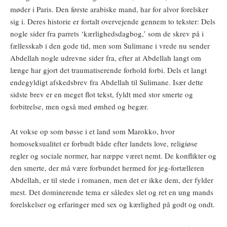
møder i Paris. Den første arabiske mand, har for alvor forelsker
sig i. Deres historie er fortalt overvejende gennem to tekster: Dels
nogle sider fra parrets ‘kærlighedsdagbog,’ som de skrev på i
fællesskab i den gode tid, men som Sulimane i vrede nu sender
Abdellah nogle udrevne sider fra, efter at Abdellah langt om
længe har gjort det traumatiserende forhold forbi. Dels et langt
endegyldigt afskedsbrev fra Abdellah til Sulimane. Især dette
sidste brev er en meget flot tekst, fyldt med stor smerte og
forbitrelse, men også med ømhed og begær.
At vokse op som bøsse i et land som Marokko, hvor
homoseksualitet er forbudt både efter landets love, religiøse
regler og sociale normer, har næppe været nemt. De konflikter og
den smerte, der må være forbundet hermed for jeg-fortælleren
Abdellah, er til stede i romanen, men det er ikke dem, der fylder
mest. Det dominerende tema er således slet og ret en ung mands
forelskelser og erfaringer med sex og kærlighed på godt og ondt.