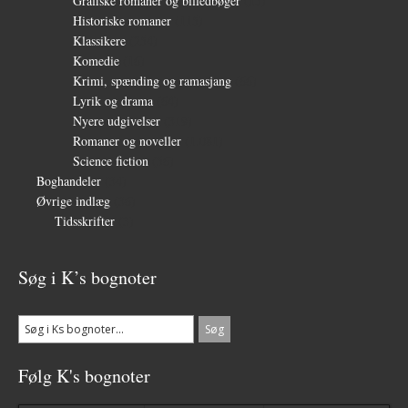
Grafiske romaner og billedbøger
(15)
Historiske romaner
(115)
Klassikere
(254)
Komedie
(16)
Krimi, spænding og ramasjang
(66)
Lyrik og drama
(64)
Nyere udgivelser
(319)
Romaner og noveller
(1.081)
Science fiction
(56)
Boghandeler
(34)
Øvrige indlæg
(36)
Tidsskrifter
(3)
Søg i K’s bognoter
Følg K's bognoter