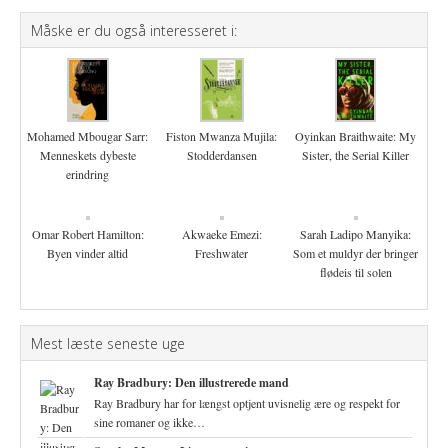
Måske er du også interesseret i:
Mohamed Mbougar Sarr:
Fiston Mwanza Mujila:
Oyinkan Braithwaite: My
Menneskets dybeste
Stodderdansen
Sister, the Serial Killer
erindring
Omar Robert Hamilton:
Akwaeke Emezi:
Sarah Ladipo Manyika:
Byen vinder altid
Freshwater
Som et muldyr der bringer
flødeis til solen
Mest læste seneste uge
Ray Bradbury: Den illustrerede mand
Ray Bradbury har for længst optjent uvisnelig ære og respekt for
sine romaner og ikke…