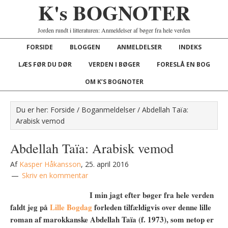
K's BOGNOTER
Jorden rundt i litteraturen: Anmeldelser af bøger fra hele verden
FORSIDE
BLOGGEN
ANMELDELSER
INDEKS
LÆS FØR DU DØR
VERDEN I BØGER
FORESLÅ EN BOG
OM K’S BOGNOTER
Du er her:
Forside
/
Boganmeldelser
/
Abdellah Taïa:
Arabisk vemod
Abdellah Taïa: Arabisk vemod
Af
Kasper Håkansson
,
25. april 2016
Skriv en kommentar
I min jagt efter bøger fra hele verden
faldt jeg på
Lille Bogdag
forleden tilfældigvis over denne lille
roman af marokkanske Abdellah Taïa (f. 1973), som netop er