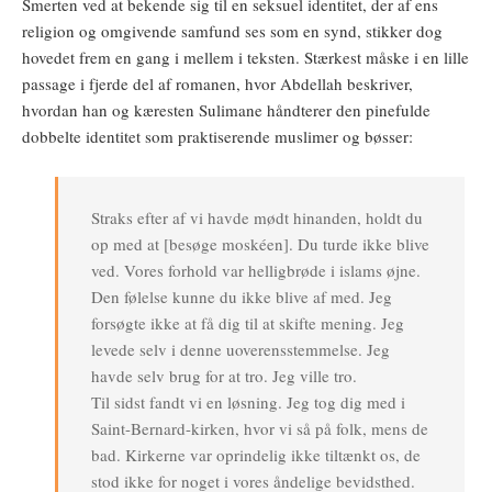
Smerten ved at bekende sig til en seksuel identitet, der af ens
religion og omgivende samfund ses som en synd, stikker dog
hovedet frem en gang i mellem i teksten. Stærkest måske i en lille
passage i fjerde del af romanen, hvor Abdellah beskriver,
hvordan han og kæresten Sulimane håndterer den pinefulde
dobbelte identitet som praktiserende muslimer og bøsser:
Straks efter af vi havde mødt hinanden, holdt du
op med at [besøge moskéen]. Du turde ikke blive
ved. Vores forhold var helligbrøde i islams øjne.
Den følelse kunne du ikke blive af med. Jeg
forsøgte ikke at få dig til at skifte mening. Jeg
levede selv i denne uoverensstemmelse. Jeg
havde selv brug for at tro. Jeg ville tro.
Til sidst fandt vi en løsning. Jeg tog dig med i
Saint-Bernard-kirken, hvor vi så på folk, mens de
bad. Kirkerne var oprindelig ikke tiltænkt os, de
stod ikke for noget i vores åndelige bevidsthed.