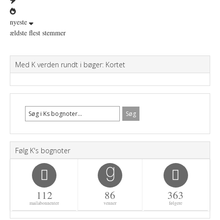
nyeste
ældste
flest stemmer
Med K verden rundt i bøger: Kortet
Følg K's bognoter
112
86
363
mailabonnenter
venner
følgere