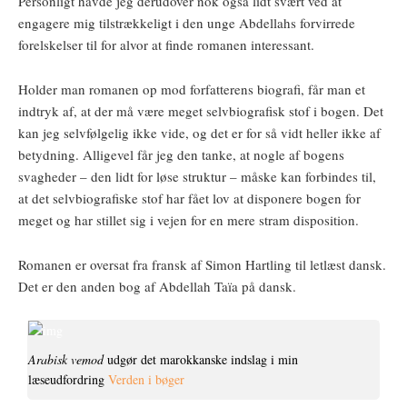
Personligt havde jeg derudover nok også lidt svært ved at
engagere mig tilstrækkeligt i den unge Abdellahs forvirrede
forelskelser til for alvor at finde romanen interessant.
Holder man romanen op mod forfatterens biografi, får man et
indtryk af, at der må være meget selvbiografisk stof i bogen. Det
kan jeg selvfølgelig ikke vide, og det er for så vidt heller ikke af
betydning. Alligevel får jeg den tanke, at nogle af bogens
svagheder – den lidt for løse struktur – måske kan forbindes til,
at det selvbiografiske stof har fået lov at disponere bogen for
meget og har stillet sig i vejen for en mere stram disposition.
Romanen er oversat fra fransk af Simon Hartling til letlæst dansk.
Det er den anden bog af Abdellah Taïa på dansk.
Arabisk vemod
udgør det marokkanske indslag i min
læseudfordring
Verden i bøger