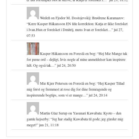
Wedell
on
Fjodor M. Dostojevskij: Brødrene Karamazov
:
“
Kære Kasper Håkansson EN lille korrektion: Katja er ikke forelsket
i Ivan.Hun er forelsket i Dmitrij, mens Ivan er forelsket…
”
jul 27,
07:53
Kasper Håkansson
on
Foreslå en bog
: “
Hej Mie Mange tak
for pæne ord – dejligt, hvis nogle af mine anmeldelser kan inspirere
lidt. Og også tak…
”
jul 24, 20:50
Mie Kjær Petersen
on
Foreslå en bog
: “
Hej Kasper Tillad
mig først og fremmest at rose dig for dine fremragende og
inspirerende bogtips, som vi er mange…
”
jul 24, 20:14
Martin Glaz Serup
on
Yasunari Kawabata: Kyoto – den
gamle kejserby
: “
Jeg har stadig Kawabata til gode; jeg glæder mig
meget!
”
jun 21, 11:18