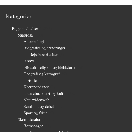
Kategorier
Boganmeldelser
(1.327)
Sagprosa
(150)
Antropologi
(4)
Biografier og erindringer
(39)
Rejsebeskrivelser
(3)
Essays
(27)
Filosofi, religion og idéhistorie
(26)
Geografi og kartografi
(9)
Historie
(30)
Korrepondance
(1)
Litteratur, kunst og kultur
(28)
Naturvidenskab
(6)
Samfund og debat
(35)
Sport og fritid
(6)
Skønlitteratur
(1.232)
Børnebøger
(11)