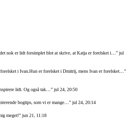
et nok er lidt forsimplet blot at skrive, at Katja er forelsket i…
”
jul
orelsket i Ivan.Hun er forelsket i Dmitrij, mens Ivan er forelsket…
”
nspirere lidt. Og også tak…
”
jul 24, 20:50
nspirerende bogtips, som vi er mange…
”
jul 24, 20:14
mig meget!
”
jun 21, 11:18