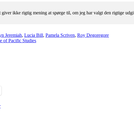
t giver ikke rigtig mening at spørge til, om jeg har valgt den rigtige udgi
lyn Jeremiah
,
Lucia Bill
,
Pamela Scriven
,
Roy Degoregore
e of Pacific Studies
r