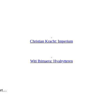
Christian Kracht: Imperium
Witi Ihimaera: Hvalrytteren
eret…