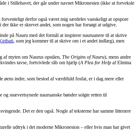
e i Stillehavet, der går under navnet Mikronesien (ikke at forveksle
m forventeligt derfor også været mig særdeles vanskeligt at opspore
di der ikke er skrevet andet, som nogen har forsøgt at udgive.
inde på Nauru med det formål at inspirere nauruanere til at skrive
Kiribati
, som jeg kommer til at skrive om i et andet indlæg), men
ing af myten om Naurus opståen,
The Origins of Nauru
), mens andre
 kvindes tavse, fortvivlede råb om hjælp (
A Plea for Help
af Elmina
le øens indre, som bestod af værdifuld fosfat, er i dag mere eller
ge og snævertsynede nauruanske bønder solgte retten til
 svingende. Det er den også. Nogle af teksterne har samme litterære
turelle udtryk i det moderne Mikronesion – eller hvis man har givet