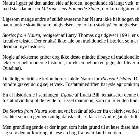
Nauru ligger på den anden side af jorden, nogenlunde så langt væk, m
med statsdannelsen
Mikronesiens Forenede Stater
, der kun udgør en
Ligesom mange andre af stillehavsøerne har Nauru ikke haft nogen skrif
nauruanske skønlitterære udgivelser. Jeg er kun stødt på én udgivelse, 
Stories from Nauru
, redigeret af Larry Thomas og udgivet i 1991, er 
kreative tekster. Der er altså ikke tale om traditionelle historier, som
derimod nye historier.
Nogle af teksterne griber dog ikke desto mindre tilbage til traditi
tekster er helt moderne historier, for eksempel om en pige, der bliver 
Quadina).
De tidligere britiske koloniherrer kaldte Nauru for
Pleasant Island
. De
mindre gravet ud og sejlet væk. Fosfatminedriften har ødelagt omkring 
En af historierne i samlingen,
Egade
af Lucia Bill, tematiserer denne
fosfatudvinding til de hvide for ussel mammon, som nu truer den trad
Da
Stories from Nauru
som nævnt består af tekster fra et skriveværks
kvalitet som en gennemsnitlig dansk stil i 5. klasse. Andre går det lid
Men grundlæggende er der ingen som helst grund til at læse disse histo
sig selv den udfordring at læse en bog fra hvert land i verden.