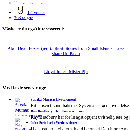
112
mailabonnenter
84
venner
363
følgere
Måske er du også interesseret i:
Alan Dean Foster (red.): Short Stories from Small Islands. Tales
shared in Palau
Lloyd Jones: Mister Pip
Mest læste seneste uge
Sayaka Murata: Livsceremoni
Ritualiseret kannibalisme. Systematisk genanvendelse
Ray Bradbury: Den illustrerede mand
Ray Bradbury har for længst optjent uvisnelig ære og
John Steinbeck: Vredens druer
Hvis man er i tvivl om, hvad begrebet Den Store A