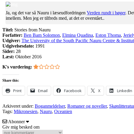
Ja, og det var så Nauru i læseudfordringen
Verden rundt i bøger
. De
imellem. Men jeg er tilfreds med, at det er overstået..
Titel:
Stories from Nauru
Forfatter:
Ben Bam Solomon
,
Elmina Quadina
,
Eston Thoma
,
Jerie
Udgiver:
The University of the South Pacific Nauru Centre & Institut
Udgivelsesdato:
1991
Sider:
28
Læst:
Oktober 2016
K's vurdering:
Share this:
Print
Email
Facebook
X
LinkedIn
Arkiveret under:
Boganmeldelser
,
Romaner og noveller
,
Skønlitteratu
Tags:
Mikronesien
,
Nauru
,
Oceanien
Abonner
Giv mig besked om