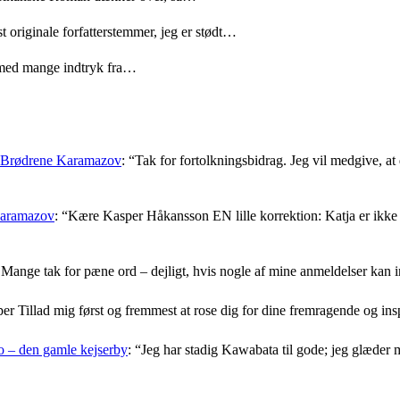
t originale forfatterstemmer, jeg er stødt…
med mange indtryk fra…
: Brødrene Karamazov
: “
Tak for fortolkningsbidrag. Jeg vil medgive, at d
Karamazov
: “
Kære Kasper Håkansson EN lille korrektion: Katja er ikke f
Mange tak for pæne ord – dejligt, hvis nogle af mine anmeldelser kan i
er Tillad mig først og fremmest at rose dig for dine fremragende og i
 – den gamle kejserby
: “
Jeg har stadig Kawabata til gode; jeg glæder 