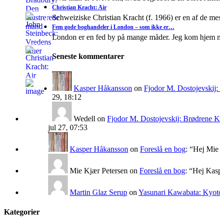
Christian Kracht: Air
Schweiziske Christian Kracht (f. 1966) er en af de mes
Fem gode boghandeler i London – som ikke er…
London er en fed by på mange måder. Jeg kom hjem 
Seneste kommentarer
Kasper Håkansson
on
Fjodor M. Dostojevskij
29, 18:12
Wedell
on
Fjodor M. Dostojevskij: Brødrene 
jul 27, 07:53
Kasper Håkansson
on
Foreslå en bog
: “
Hej Mie 
Mie Kjær Petersen
on
Foreslå en bog
: “
Hej Kasp
Martin Glaz Serup
on
Yasunari Kawabata: Kyoto
Kategorier