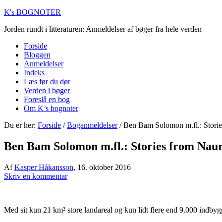
K's BOGNOTER
Jorden rundt i litteraturen: Anmeldelser af bøger fra hele verden
Forside
Bloggen
Anmeldelser
Indeks
Læs før du dør
Verden i bøger
Foreslå en bog
Om K’s bognoter
Du er her:
Forside
/
Boganmeldelser
/
Ben Bam Solomon m.fl.: Storie
Ben Bam Solomon m.fl.: Stories from Nau
Af
Kasper Håkansson
,
16. oktober 2016
Skriv en kommentar
Med sit kun 21 km² store landareal og kun lidt flere end 9.000 indbyg