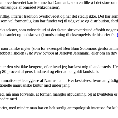
an overhovedet kan komme fra Danmark, som en lille ø i det store områd
 delmængde af området Mikronesien).
tlig, litterær tradition overhovedet og har det stadig ikke. Det har so
som vel formentlig kun har fundet vej til udgivelse og distribution, for
seks tekster, som voksede ud af det første skriveværksted afholdt nogens
 er indsamlet og nedskrevet (i modsætning til eksempelvis de historier fra
onelle nauruanske myter (som for eksempel Ben Bam Solomons genfortæll
mobbet i skolen (
The New School
af Jerielyn Jeremaih), eller om en døv
t er den vist ikke længere, efter hvad jeg har læst mig til andetsteds. He
80 procent af øens landareal og efterladt et goldt landskab.
 traumatiske ødelæggelse af Naurus natur. Her beskrives, hvordan grådi
itionelle nauruanske kultur med undergang.
ted, må man forvente, at formen mangler afpudsning, og at kvaliteten er
t bedre med.
rier, med mindre man har en helt særlig antropologisk interesse for kul