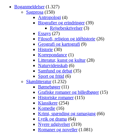
Boganmeldelser
(1.327)
Sagprosa
(150)
Antropologi
(4)
Biografier og erindringer
(39)
Rejsebeskrivelser
(3)
Essays
(27)
Filosofi, religion og idéhistorie
(26)
Geografi og kartografi
(9)
Historie
(30)
Korrepondance
(1)
Litteratur, kunst og kultur
(28)
Naturvidenskab
(6)
Samfund og debat
(35)
Sport og fritid
(6)
Skønlitteratur
(1.232)
Børnebøger
(11)
Grafiske romaner og billedbøger
(15)
Historiske romaner
(115)
Klassikere
(254)
Komedie
(16)
Krimi, spænding og ramasjang
(66)
Lyrik og drama
(64)
Nyere udgivelser
(319)
Romaner og noveller
(1.081)