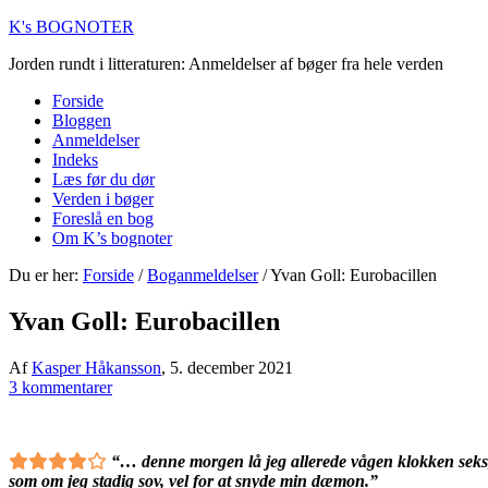
K's BOGNOTER
Jorden rundt i litteraturen: Anmeldelser af bøger fra hele verden
Forside
Bloggen
Anmeldelser
Indeks
Læs før du dør
Verden i bøger
Foreslå en bog
Om K’s bognoter
Du er her:
Forside
/
Boganmeldelser
/
Yvan Goll: Eurobacillen
Yvan Goll: Eurobacillen
Af
Kasper Håkansson
,
5. december 2021
3 kommentarer
“… denne morgen lå jeg allerede vågen klokken seks, p
som om jeg stadig sov, vel for at snyde min dæmon.”