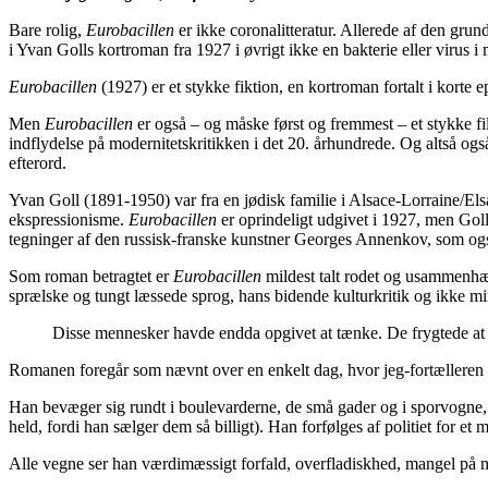
Bare rolig,
Eurobacillen
er ikke coronalitteratur. Allerede af den gru
i Yvan Golls kortroman fra 1927 i øvrigt ikke en bakterie eller virus 
Eurobacillen
(1927) er et stykke fiktion, en kortroman fortalt i korte e
Men
Eurobacillen
er også – og måske først og fremmest – et stykke fil
indflydelse på modernitetskritikken i det 20. århundrede. Og altså o
efterord.
Yvan Goll (1891-1950) var fra en jødisk familie i Alsace-Lorraine/El
ekspressionisme.
Eurobacillen
er oprindeligt udgivet i 1927, men Goll
tegninger af den russisk-franske kunstner Georges Annenkov, som også
Som roman betragtet er
Eurobacillen
mildest talt rodet og usammenhæng
sprælske og tungt læssede sprog, hans bidende kulturkritik og ikke mi
Disse mennesker havde endda opgivet at tænke. De frygtede at 
Romanen foregår som nævnt over en enkelt dag, hvor jeg-fortælleren b
Han bevæger sig rundt i boulevarderne, de små gader og i sporvogne, h
held, fordi han sælger dem så billigt). Han forfølges af politiet for e
Alle vegne ser han værdimæssigt forfald, overfladiskhed, mangel på m