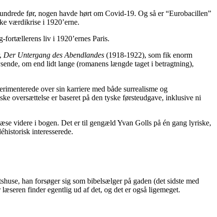
århundrede før, nogen havde hørt om Covid-19. Og så er “Eurobacillen”
ske værdikrise i 1920’erne.
g-fortællerens liv i 1920’ernes Paris.
r,
Der Untergang des Abendlandes
(1918-1922), som fik enorm
sende, om end lidt lange (romanens længde taget i betragtning),
perimenterede over sin karriere med både surrealisme og
ke oversættelse er baseret på den tyske førsteudgave, inklusive ni
læse videre i bogen. Det er til gengæld Yvan Golls på én gang lyriske,
historisk interesserede.
tshuse, han forsøger sig som bibelsælger på gaden (det sidste med
 læseren finder egentlig ud af det, og det er også ligemeget.