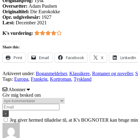
Originalsprog:
Tysk
Oversætter:
Adam Paulsen
Originaltitel:
Die Eurokokke
Opr. udgivelsesår:
1927
Læst:
December 2021
K's vurdering:
Share this:
Print
Email
Facebook
X
LinkedIn
Arkiveret under:
Boganmeldelser
,
Klassikere
,
Romaner og noveller
,
S
Tags:
Europa
,
Frankrig
,
Kortroman
,
Tyskland
Abonner
Giv mig besked om
Jeg giver hermed tilladelse til, at K's BOGNOTER kan bruge min e