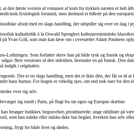
nd, at den første version af romanen af kom fra trykken næsten et helt 
i medicinsk-fysiologisk forstand, men derimod et billede på den europæi
pisodiske afsnit med en slags handling, der udspiller sig over en dag i je
osofisk kulturkritik á la Oswald Spenglers kulturpessimistiske klassike
gså på Yvan Goll, som man kan læse om i oversætter Adam Paulsens oply
sass-Lothringen. Som forfatter skrev han på både tysk og fransk og eks
 udgav flere versioner af den sidenhen, herunder en på fransk. Den dans
 indgik i originalen.
ende. Der er en slags handling, men det er ikke dén, der får os til at 
ndst hans humor. For bogen er virkelig sjov, om end nok især for den idé
tænke over sig selv.
evæger sig rundt i Paris, på flugt fra sin egen og Europas skæbne.
an besøger butikker, begravelser, prostituerede, unge nihilister på vær
t mord, som han måske eller måske-ikke har begået, hverken han selv eller
ening, frygt for både livet og døden.