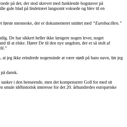
roede på det, der stod skrevet med funklende bogstaver på
ille gule blad på lindetræet langsomt voksede og blev til en
det første menneske, der er dokumenteret smittet med
“Eurobacillen.”
ig. De har sikkert heller ikke længere nogen lever, noget
nd til at elske. Hører De til den nye ungdom, der er så stolt af
fé.”
 at jeg ikke erindrede nogensinde at være stødt på hans navn, før jeg
 på dansk.
e tanker i den henseende, men det kompenserer Goll for med sit
smule idéhistorisk interesse for det 20. århundredes europæiske