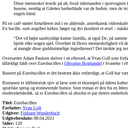
Disse mennesker troede på alt, hvad sidemanden i sporvognen fo
husene, nemlig at Gilettes barberblade var de bedste, men de tro
engels hånd.
På en café støder fortælleren ind i en aldrende, amerikansk videnskab
En bacille, som angriber kirker, bøger og dyr (konkret et æsel – måske
“Det vil højst sandsynligt kunne fastslås, at også De, på sam
hjerte eller nogen sjæl. Overført til Deres menneskelighed vil de
at mangle disse guddommelige ingredienser? Det tænkte jeg nok, 
Oversætter Adam Paulsen skriver i sit efterord, at Yvan Goll som forf
tilfældigt faldt over
Eurobacillen
i
Olivarius Boghandel
i Svaneke i eft
Baseret på
Eurobacillen
er det bestemt ikke retfærdigt, at Goll har v
Romanen er idéhistorisk sjov at læse som et eksempel på tidens kultu
sprælske sprog og ironiserende humor. Som roman er den fra en litte
modernitetskritik, så er
Eurobacillen
så absolut et par timers underhol
Titel:
Eurobacillen
Forfatter:
Yvan Goll
Udgiver:
Forlaget Wunderbuch
Udgivelsesdato:
08.04.2021
Sider:
120