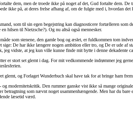
rtalte dem, men de troede ikke på noget af det, Gud fortalte dem. De t
ede ikke på, at deres frelse afhang af, om de fulgte med i, hvordan det l
smand, som til sin egen begejstring kan diagnosticere fortælleren som 
 en hilsen til Nietzsche?). Og nu altså også mennesker.
me måde som stenene, den gamle bog og æslet, er fuldkommen tom indvend
t sige: De har ikke længere nogen ambition eller tro, og De er ude af sta
jeg vidste, at jeg kun ville kunne finde mit bytte i denne dekadente ca
atter er stort set glemt i dag. For mit vedkommende indrømmer jeg gerne,
erårsferien.
æret glemt, og Forlaget Wunderbuch skal have tak for at bringe ham frem
r- og modernitetskritik. Den rummer ganske vist ikke så mange original
rær betragtning som nævnt noget usammenhængende. Men har du bare en 
dende læsetid værd.