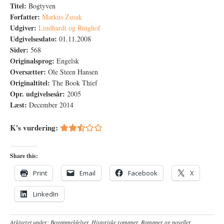
Titel:
Bogtyven
Forfatter:
Markus Zusak
Udgiver:
Lindhardt og Ringhof
Udgivelsesdato:
01.11.2008
Sider:
568
Originalsprog:
Engelsk
Oversætter:
Ole Steen Hansen
Originaltitel:
The Book Thief
Opr. udgivelsesår:
2005
Læst:
December 2014
K's vurdering:
Share this:
Print
Email
Facebook
X
LinkedIn
Arkiveret under:
Boganmeldelser
,
Historiske romaner
,
Romaner og noveller
,