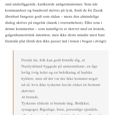
små underliggende, karikerede antigermanismer. Som når
kommandoer og bandeord skrives på tysk, fordi de for Zusak
åbenbart fungerer godt som sådan – mens den almindelige
dialog skrives på engelsk (dansk i oversættelsen). Eller som i
denne kommentar – som naturligvis er skrevet med en ironisk,
galgenhumoristisk intention, men ikke desto mindre mest bare
fremstår plat (fordi den ikke passer ind i tonen i bogen i øvrigt):
Forstår du, folk kan godt fortælle dig, at
Nazityskland byggede på antisemitisme, en lige
lovlig ivrig leder og en befolkning af hadske
hyklere, men alt det var der ikke kommet noget
ud af, hvis ikke tyskerne havde elsket én bestemt
aktivitet:
At brænde.
Tyskerne elskede at brænde ting. Butikker,
synagoger, Rigsdage, huse, personlige ejendele,