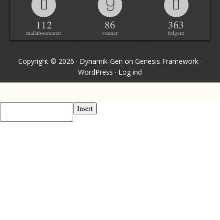
112
86
363
mailabonnenter
venner
følgere
Copyright © 2026 ·
Dynamik-Gen
on
Genesis Framework
·
WordPress
·
Log ind
Insert