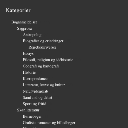
Kategorier
Boganmeldelser
(1.327)
Sagprosa
(150)
Antropologi
(4)
Biografier og erindringer
(39)
Rejsebeskrivelser
(3)
Essays
(27)
Filosofi, religion og idéhistorie
(26)
Geografi og kartografi
(9)
Historie
(30)
Korrepondance
(1)
Litteratur, kunst og kultur
(28)
Naturvidenskab
(6)
Samfund og debat
(35)
Sport og fritid
(6)
Skønlitteratur
(1.232)
Børnebøger
(11)
Grafiske romaner og billedbøger
(15)