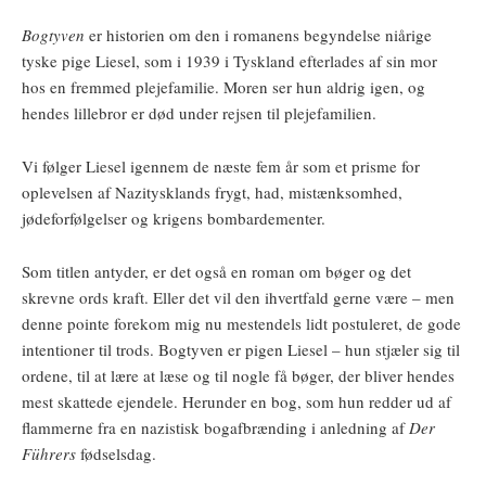
Bogtyven
er historien om den i romanens begyndelse niårige
tyske pige Liesel, som i 1939 i Tyskland efterlades af sin mor
hos en fremmed plejefamilie. Moren ser hun aldrig igen, og
hendes lillebror er død under rejsen til plejefamilien.
Vi følger Liesel igennem de næste fem år som et prisme for
oplevelsen af Nazitysklands frygt, had, mistænksomhed,
jødeforfølgelser og krigens bombardementer.
Som titlen antyder, er det også en roman om bøger og det
skrevne ords kraft. Eller det vil den ihvertfald gerne være – men
denne pointe forekom mig nu mestendels lidt postuleret, de gode
intentioner til trods. Bogtyven er pigen Liesel – hun stjæler sig til
ordene, til at lære at læse og til nogle få bøger, der bliver hendes
mest skattede ejendele. Herunder en bog, som hun redder ud af
flammerne fra en nazistisk bogafbrænding i anledning af
Der
Führers
fødselsdag.