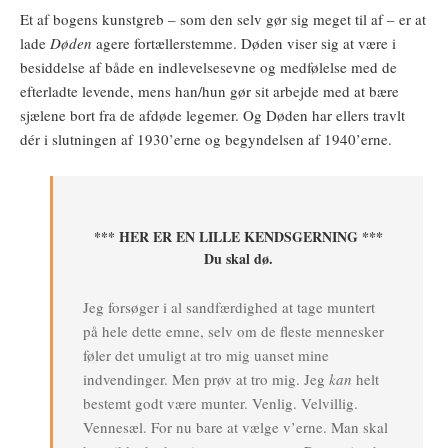
Et af bogens kunstgreb – som den selv gør sig meget til af – er at
lade
Døden
agere fortællerstemme. Døden viser sig at være i
besiddelse af både en indlevelsesevne og medfølelse med de
efterladte levende, mens han/hun gør sit arbejde med at bære
sjælene bort fra de afdøde legemer. Og Døden har ellers travlt
dér i slutningen af 1930’erne og begyndelsen af 1940’erne.
*** HER ER EN LILLE KENDSGERNING ***
Du skal dø.
Jeg forsøger i al sandfærdighed at tage muntert
på hele dette emne, selv om de fleste mennesker
føler det umuligt at tro mig uanset mine
indvendinger. Men prøv at tro mig. Jeg
kan
helt
bestemt godt være munter. Venlig. Velvillig.
Vennesæl. For nu bare at vælge v’erne. Man skal