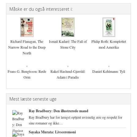
Måske er du også interesseret i:
Richard Flanagan, The
Ismail Kadaré: The Fall of
Philip Roth: Komplottet
Narrow Road to the Deep
Stone City
mod Amerika
North
Frans G. Bengtsson: Røde
Rakel Haslund-Gjerrild:
Daniel Kehlmann: Tyll
Orm
Adam i Paradis
Mest læste seneste uge
Ray Bradbury: Den illustrerede mand
Ray Bradbury har for længst optjent uvisnelig ære og respekt for
sine romaner og ikke…
Sayaka Murata: Livsceremoni