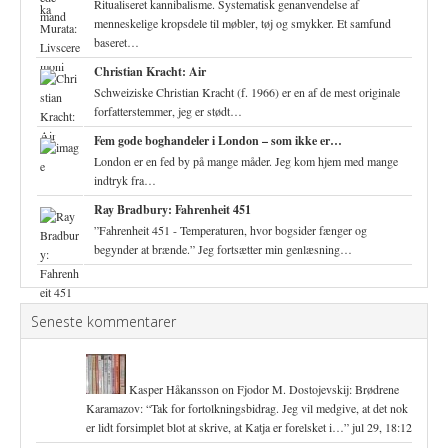
Ritualiseret kannibalisme. Systematisk genanvendelse af
menneskelige kropsdele til møbler, tøj og smykker. Et samfund
baseret…
Christian Kracht: Air
Schweiziske Christian Kracht (f. 1966) er en af de mest originale
forfatterstemmer, jeg er stødt…
Fem gode boghandeler i London – som ikke er…
London er en fed by på mange måder. Jeg kom hjem med mange
indtryk fra…
Ray Bradbury: Fahrenheit 451
”Fahrenheit 451 - Temperaturen, hvor bogsider fænger og
begynder at brænde.” Jeg fortsætter min genlæsning…
Seneste kommentarer
Kasper Håkansson
on
Fjodor M. Dostojevskij: Brødrene
Karamazov
: “
Tak for fortolkningsbidrag. Jeg vil medgive, at det nok
er lidt forsimplet blot at skrive, at Katja er forelsket i…
”
jul 29, 18:12