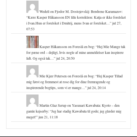
Wedell
on
Fjodor M. Dostojevskij: Brødrene Karamazov
:
“
Kære Kasper Håkansson EN lille korrektion: Katja er ikke forelsket
i Ivan.Hun er forelsket i Dmitrij, mens Ivan er forelsket…
”
jul 27,
07:53
Kasper Håkansson
on
Foreslå en bog
: “
Hej Mie Mange tak
for pæne ord – dejligt, hvis nogle af mine anmeldelser kan inspirere
lidt. Og også tak…
”
jul 24, 20:50
Mie Kjær Petersen
on
Foreslå en bog
: “
Hej Kasper Tillad
mig først og fremmest at rose dig for dine fremragende og
inspirerende bogtips, som vi er mange…
”
jul 24, 20:14
Martin Glaz Serup
on
Yasunari Kawabata: Kyoto – den
gamle kejserby
: “
Jeg har stadig Kawabata til gode; jeg glæder mig
meget!
”
jun 21, 11:18