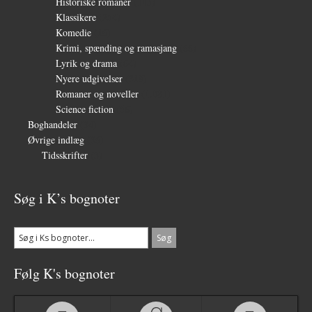
Historiske romaner
(115)
Klassikere
(254)
Komedie
(16)
Krimi, spænding og ramasjang
(66)
Lyrik og drama
(64)
Nyere udgivelser
(319)
Romaner og noveller
(1.081)
Science fiction
(56)
Boghandeler
(34)
Øvrige indlæg
(36)
Tidsskrifter
(3)
Søg i K’s bognoter
Følg K's bognoter