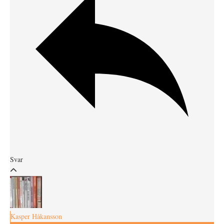
Svar
Kasper Håkansson