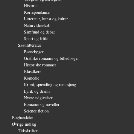
Historie
(30)
Korrepondance
(1)
Litteratur, kunst og kultur
(28)
Naturvidenskab
(6)
Samfund og debat
(35)
Sport og fritid
(6)
Skønlitteratur
(1.232)
Børnebøger
(11)
Grafiske romaner og billedbøger
(15)
Historiske romaner
(115)
Klassikere
(254)
Komedie
(16)
Krimi, spænding og ramasjang
(66)
Lyrik og drama
(64)
Nyere udgivelser
(319)
Romaner og noveller
(1.081)
Science fiction
(56)
Boghandeler
(34)
Øvrige indlæg
(36)
Tidsskrifter
(3)