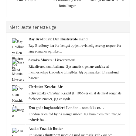
fortællinger
Mest læste seneste uge
Ray Bradbury: Den illustrerede mand
Ray Bradbury har for længst optjent uvisnelig ære og respekt for
sine romaner og ikke…
Sayaka Murata: Livsceremoni
Ritualiseret kannibalisme. Systematisk genanvendelse af
menneskelige kropsdele til møbler, tøj og smykker. Et samfund
baseret…
Christian Kracht: Air
Schweiziske Christian Kracht (f. 1966) er en af de mest originale
forfatterstemmer, jeg er stødt…
Fem gode boghandeler i London – som ikke er…
London er en fed by på mange måder. Jeg kom hjem med mange
indtryk fra…
Asako Yuzuki: Butter
En japansk thriller om mord og mad og madglæde - og om