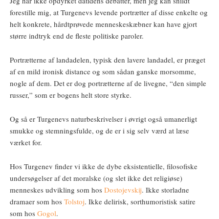
Jeg har ikke opdyrket datidens debatter, men jeg kan snildt
forestille mig, at Turgenevs levende portrætter af disse enkelte og
helt konkrete, hårdtprøvede menneskeskæbner kan have gjort
større indtryk end de fleste politiske paroler.
Portrætterne af landadelen, typisk den lavere landadel, er præget
af en mild ironisk distance og som sådan ganske morsomme,
nogle af dem. Det er dog portrætterne af de livegne, “den simple
russer,” som er bogens helt store styrke.
Og så er Turgenevs naturbeskrivelser i øvrigt også umanerligt
smukke og stemningsfulde, og de er i sig selv værd at læse
værket for.
Hos Turgenev finder vi ikke de dybe eksistentielle, filosofiske
undersøgelser af det moralske (og slet ikke det religiøse)
menneskes udvikling som hos
Dostojevskij
. Ikke storladne
dramaer som hos
Tolstoj
. Ikke delirisk, sorthumoristisk satire
som hos
Gogol
.