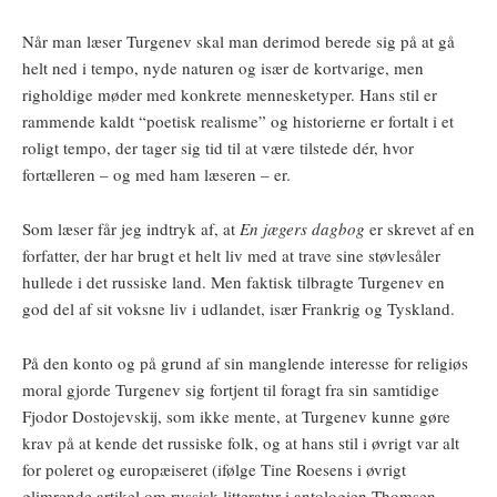
Når man læser Turgenev skal man derimod berede sig på at gå
helt ned i tempo, nyde naturen og især de kortvarige, men
righoldige møder med konkrete mennesketyper. Hans stil er
rammende kaldt “poetisk realisme” og historierne er fortalt i et
roligt tempo, der tager sig tid til at være tilstede dér, hvor
fortælleren – og med ham læseren – er.
Som læser får jeg indtryk af, at
En jægers dagbog
er skrevet af en
forfatter, der har brugt et helt liv med at trave sine støvlesåler
hullede i det russiske land. Men faktisk tilbragte Turgenev en
god del af sit voksne liv i udlandet, især Frankrig og Tyskland.
På den konto og på grund af sin manglende interesse for religiøs
moral gjorde Turgenev sig fortjent til foragt fra sin samtidige
Fjodor Dostojevskij, som ikke mente, at Turgenev kunne gøre
krav på at kende det russiske folk, og at hans stil i øvrigt var alt
for poleret og europæiseret (ifølge Tine Roesens i øvrigt
glimrende artikel om russisk litteratur i antologien Thomsen,