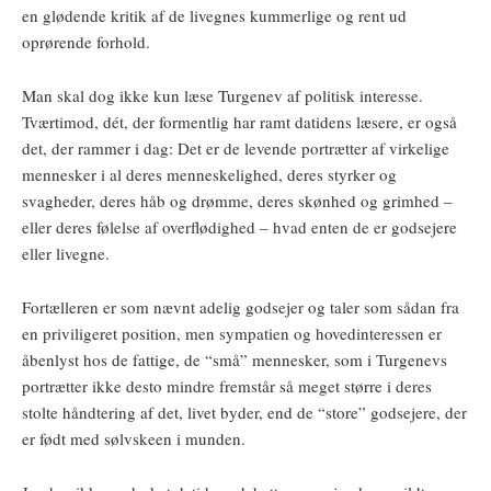
en glødende kritik af de livegnes kummerlige og rent ud
oprørende forhold.
Man skal dog ikke kun læse Turgenev af politisk interesse.
Tværtimod, dét, der formentlig har ramt datidens læsere, er også
det, der rammer i dag: Det er de levende portrætter af virkelige
mennesker i al deres menneskelighed, deres styrker og
svagheder, deres håb og drømme, deres skønhed og grimhed –
eller deres følelse af overflødighed – hvad enten de er godsejere
eller livegne.
Fortælleren er som nævnt adelig godsejer og taler som sådan fra
en priviligeret position, men sympatien og hovedinteressen er
åbenlyst hos de fattige, de “små” mennesker, som i Turgenevs
portrætter ikke desto mindre fremstår så meget større i deres
stolte håndtering af det, livet byder, end de “store” godsejere, der
er født med sølvskeen i munden.