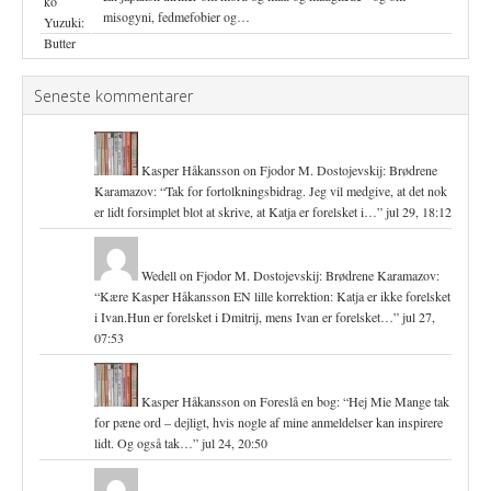
misogyni, fedmefobier og…
Seneste kommentarer
Kasper Håkansson
on
Fjodor M. Dostojevskij: Brødrene
Karamazov
: “
Tak for fortolkningsbidrag. Jeg vil medgive, at det nok
er lidt forsimplet blot at skrive, at Katja er forelsket i…
”
jul 29, 18:12
Wedell
on
Fjodor M. Dostojevskij: Brødrene Karamazov
:
“
Kære Kasper Håkansson EN lille korrektion: Katja er ikke forelsket
i Ivan.Hun er forelsket i Dmitrij, mens Ivan er forelsket…
”
jul 27,
07:53
Kasper Håkansson
on
Foreslå en bog
: “
Hej Mie Mange tak
for pæne ord – dejligt, hvis nogle af mine anmeldelser kan inspirere
lidt. Og også tak…
”
jul 24, 20:50