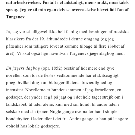
naturbeskrivelser. Fortalt i et adstadigt, men smukt, musikalsk
sprog. Jeg er til min egen delvise overraskelse blevet lidt fan af
Turgenev.
Ja, jeg var så alligevel ikke helt færdig med læsningen af russiske
klassikere fra det 19. århundrede i denne omgang (og jeg
påtænker som tidligere lovet at komme tilbage til flere i løbet af
året). Vi skal også lige have Ivan Turgenevs jægerdagbog med.
En jægers dagbog
(opr. 1852) består af lidt mere end tyve
noveller, som for de flestes vedkommende har et skitseagtigt
præg, hvilket dog kun bidrager til deres troværdighed og
intensitet. Novellerne er bundet sammen af jeg-fortælleren, en
godsejer, der ynder at gå på jagt og i det hele taget strejfe om i
landskabet, til tider alene, kun med sin hund, til andre tider i
selskab med sin tjener. Nogle gange overnatter han i simple
bondehytter, i lader eller i det fri. Andre gange er han på længere
ophold hos lokale godsejere.