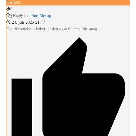
Forfatter
Reply to
Finn Mørup
24. juli 2023 21:47
God fornøjelse – håber, at den også falder i din smag.