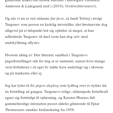
Andersen & Ladegaard (red.) (2019),
Verdenslitteraturer
).
Og når vi nu er ved sådanne
fun facts
, så fandt Tolstoj i øvrigt
Turgenev som person en kedelig tørvetriller, idet førstnævnte dog
alligevel på et tidspunkt lod sig ophidse så meget, at han
udfordrede Turgenev til duel (som han dog selv med
undskyldning aflyste).
Hvorom alting er: Den litterære sandhed i Turgenevs
jægerfortællinger står for mig at se uantastet, uanset hvor mange
verst forfatteren i sit eget liv måtte have underlagt sig i skovene
og på markerne eller ej.
Jeg har lyttet til
En jægers dagbog
som lydbog over et stykke tid,
én fortælling ad gangen. Turgenevs rolige, afdæmpede fortællestil
egner sig fortrinligt til oplæsning, og Karsten Pharaos lidt
gammelmodige intonation passer aldeles glimrende til Ejnar
Thomassens smukke fordanskning fra 1958.