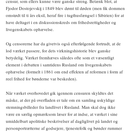
censur, som ellers kunne være ganske streng. Betænk blot, at
Fjodor Dostojevskij i 1849 blev dømt til døden (men fik dommen
omstødt til ti års eksil, heraf fire i tugthusfængsel i Sibirien) for at
have deltaget i en diskussionskreds om frihedsrettigheder og
livegenskabets ophævelse.
Og censorerne har da givetvis også efterfølgende fortrudt, at de
lod værket passere, for dets virkningshistorie blev ganske
betydelig. Værket fremhæves således ofte som et væsentligt
element i debatten i samtidens Rusland om livegenskabets
ophævelse (formelt i 1861 om end effekten af reformen i form af
reel frihed for bønderne var beskeden).
Når værket overhovedet gik igennem censuren skyldtes det
måske, at der på overfladen er tale om en samling uskyldige
stemningsbilleder fra landlivet i Rusland. Man skal dog ikke
være en særlig opmærksom læser for at indse, at værket i sine
umiddelbart apolitiske beskrivelser af dagliglivet på landet og
personportrætterne af godsejere, tjenestefolk og bønder rummer