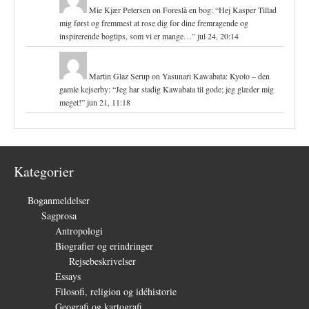
Mie Kjær Petersen
on
Foreslå en bog
: “
Hej Kasper Tillad
mig først og fremmest at rose dig for dine fremragende og
inspirerende bogtips, som vi er mange…
”
jul 24, 20:14
Martin Glaz Serup
on
Yasunari Kawabata: Kyoto – den
gamle kejserby
: “
Jeg har stadig Kawabata til gode; jeg glæder mig
meget!
”
jun 21, 11:18
Kategorier
Boganmeldelser
(1.327)
Sagprosa
(150)
Antropologi
(4)
Biografier og erindringer
(39)
Rejsebeskrivelser
(3)
Essays
(27)
Filosofi, religion og idéhistorie
(26)
Geografi og kartografi
(9)