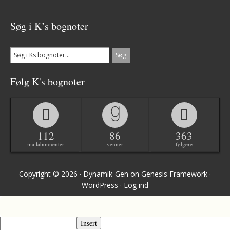
Søg i K’s bognoter
Følg K's bognoter
112
86
363
mailabonnenter
venner
følgere
Copyright © 2026 ·
Dynamik-Gen
on
Genesis Framework
·
WordPress
·
Log ind
Insert