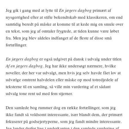
Jeg gik i gang med at lytte til
En jægers dagbog
primært af
nysgerrighed efter at stifte bekendtskab med klassikeren, om end
samtidig beredt på måske at komme til at kede mig en smule over
en tekst, som jeg af omtaler frygtede, at tiden kunne være løbet
fra. Men jeg blev aldeles indfanget af de fleste af disse små
fortællinger.
En jægers dagbog
er også udgivet på dansk i udvalg under titlen
Af en jægers dagbog
. Jeg har ikke undersøgt nærmere, hvilke
noveller, der her var udvalgt, men hvis jeg selv havde fået lov at
udvælge omtrent halvdelen eller måske op mod totredjedele af
teksterne til en samling, så ville min vurdering af et sådant
udvalg tone rent ud med fem stjerner.
Den samlede bog rummer dog en række fortællinger, som jeg
ikke fandt så voldsomt interessante, især blandt dem, der primært
fokuserer på godsejertyperne, som jeg fandt mindre interessante.
Jeg lander derfor lige i underkanten i den samlede vurdering af