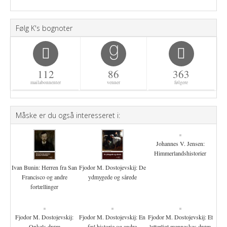
Følg K's bognoter
112
86
363
mailabonnenter
venner
følgere
Måske er du også interesseret i:
Johannes V. Jensen:
Himmerlandshistorier
Ivan Bunin: Herren fra San
Fjodor M. Dostojevskij: De
Francisco og andre
ydmygede og sårede
fortællinger
Fjodor M. Dostojevskij:
Fjodor M. Dostojevskij: En
Fjodor M. Dostojevskij: Et
Onkels drøm
fæl historie og andre
latterligt menneskes drøm