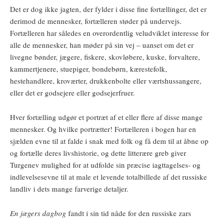
Det er dog ikke jagten, der fylder i disse fine fortællinger, det er
derimod de mennesker, fortælleren støder på undervejs.
Fortælleren har således en overordentlig veludviklet interesse for
alle de mennesker, han møder på sin vej – uanset om det er
livegne bønder, jægere, fiskere, skovløbere, kuske, forvaltere,
kammertjenere, stuepiger, bondebørn, kærestefolk,
hestehandlere, kroværter, drukkenbolte eller værtshussangere,
eller det er godsejere eller godsejerfruer.
Hver fortælling udgør et portræt af et eller flere af disse mange
mennesker. Og hvilke portrætter! Fortælleren i bogen har en
sjælden evne til at falde i snak med folk og få dem til at åbne op
og fortælle deres livshistorie, og dette litterære greb giver
Turgenev mulighed for at udfolde sin præcise iagttagelses- og
indlevelsesevne til at male et levende totalbillede af det russiske
landliv i dets mange farverige detaljer.
En jægers dagbog
fandt i sin tid nåde for den russiske zars