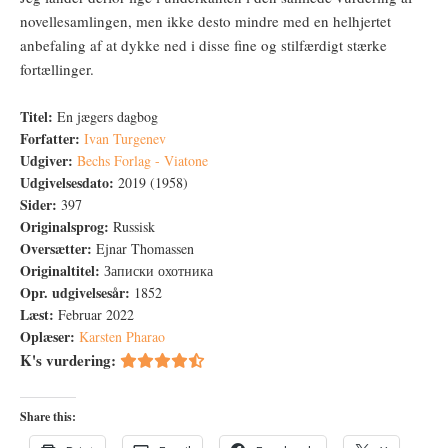
novellesamlingen, men ikke desto mindre med en helhjertet
anbefaling af at dykke ned i disse fine og stilfærdigt stærke
fortællinger.
Titel:
En jægers dagbog
Forfatter:
Ivan Turgenev
Udgiver:
Bechs Forlag - Viatone
Udgivelsesdato:
2019 (1958)
Sider:
397
Originalsprog:
Russisk
Oversætter:
Ejnar Thomassen
Originaltitel:
Записки охотника
Opr. udgivelsesår:
1852
Læst:
Februar 2022
Oplæser:
Karsten Pharao
K's vurdering:
Share this: