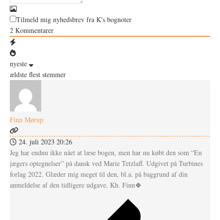
Tilmeld mig nyhedsbrev fra K's bognoter
2
Kommentarer
nyeste
ældste
flest stemmer
Finn Mørup
24. juli 2023 20:26
Jeg har endnu ikke nået at læse bogen, men har nu købt den som “En
jægers optegnelser” på dansk ved Marie Tetzlaff. Udgivet på Turbines
forlag 2022. Glæder mig meget til den, bl.a. på baggrund af din
anmeldelse af den tidligere udgave. Kh. Finn🍀