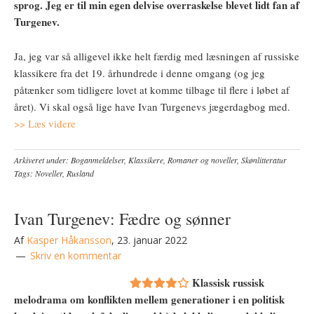
sprog. Jeg er til min egen delvise overraskelse blevet lidt fan af
Turgenev.
Ja, jeg var så alligevel ikke helt færdig med læsningen af russiske
klassikere fra det 19. århundrede i denne omgang (og jeg
påtænker som tidligere lovet at komme tilbage til flere i løbet af
året). Vi skal også lige have Ivan Turgenevs jægerdagbog med.
>> Læs videre
Arkiveret under:
Boganmeldelser
,
Klassikere
,
Romaner og noveller
,
Skønlitteratur
Tags:
Noveller
,
Rusland
Ivan Turgenev: Fædre og sønner
Af
Kasper Håkansson
,
23. januar 2022
Skriv en kommentar
Klassisk russisk
melodrama om konflikten mellem generationer i en politisk