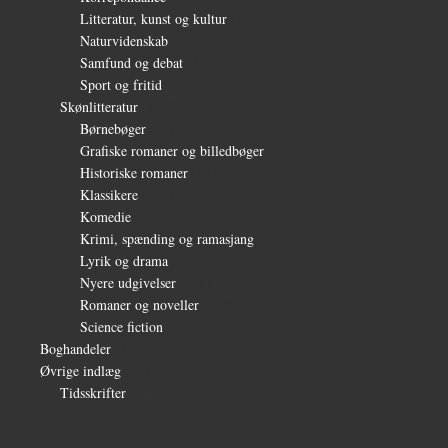
Litteratur, kunst og kultur
(28)
Naturvidenskab
(6)
Samfund og debat
(35)
Sport og fritid
(6)
Skønlitteratur
(1.232)
Børnebøger
(11)
Grafiske romaner og billedbøger
(15)
Historiske romaner
(115)
Klassikere
(254)
Komedie
(16)
Krimi, spænding og ramasjang
(66)
Lyrik og drama
(64)
Nyere udgivelser
(319)
Romaner og noveller
(1.081)
Science fiction
(56)
Boghandeler
(34)
Øvrige indlæg
(36)
Tidsskrifter
(3)