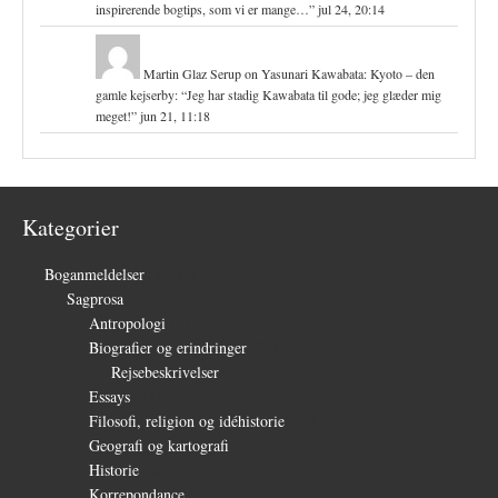
inspirerende bogtips, som vi er mange…
”
jul 24, 20:14
Martin Glaz Serup
on
Yasunari Kawabata: Kyoto – den
gamle kejserby
: “
Jeg har stadig Kawabata til gode; jeg glæder mig
meget!
”
jun 21, 11:18
Kategorier
Boganmeldelser
(1.327)
Sagprosa
(150)
Antropologi
(4)
Biografier og erindringer
(39)
Rejsebeskrivelser
(3)
Essays
(27)
Filosofi, religion og idéhistorie
(26)
Geografi og kartografi
(9)
Historie
(30)
Korrepondance
(1)