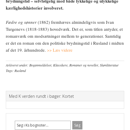
brydningstid – selvfølgelig med både lykkelige og ulykkelige
kærlighedshistorier involveret.
Fædre og sønner
(1862) fremhæves almindeligvis som Ivan
Turgenevs (1818-1883) hovedværk. Det er, som titlen antyder, et
romanværk om modsætninger mellem to generationer. Samtidig
er det en roman om den politiske brydningstid i Rusland i midten
af det 19. århundrede.
>> Læs videre
Arkiveret under:
Boganmeldelser
,
Klassikere
,
Romaner og noveller
,
Skønlitteratur
Tags:
Rusland
Med K verden rundt i bøger: Kortet