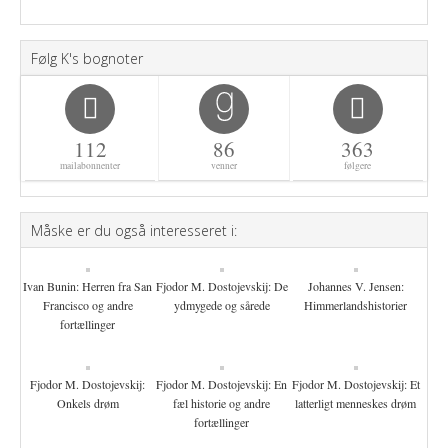
Følg K's bognoter
112
86
363
mailabonnenter
venner
følgere
Måske er du også interesseret i:
Ivan Bunin: Herren fra San
Fjodor M. Dostojevskij: De
Johannes V. Jensen:
Francisco og andre
ydmygede og sårede
Himmerlandshistorier
fortællinger
Fjodor M. Dostojevskij:
Fjodor M. Dostojevskij: En
Fjodor M. Dostojevskij: Et
Onkels drøm
fæl historie og andre
latterligt menneskes drøm
fortællinger