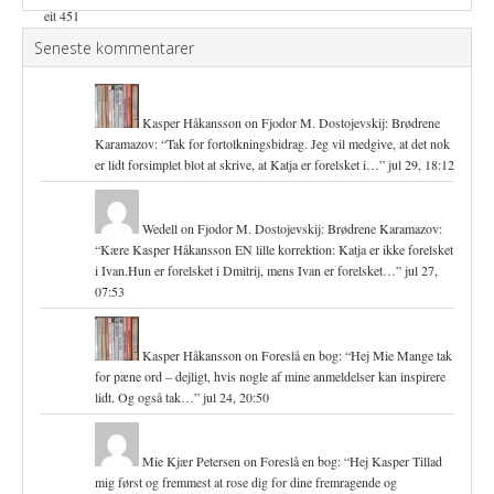
Seneste kommentarer
Kasper Håkansson
on
Fjodor M. Dostojevskij: Brødrene
Karamazov
: “
Tak for fortolkningsbidrag. Jeg vil medgive, at det nok
er lidt forsimplet blot at skrive, at Katja er forelsket i…
”
jul 29, 18:12
Wedell
on
Fjodor M. Dostojevskij: Brødrene Karamazov
:
“
Kære Kasper Håkansson EN lille korrektion: Katja er ikke forelsket
i Ivan.Hun er forelsket i Dmitrij, mens Ivan er forelsket…
”
jul 27,
07:53
Kasper Håkansson
on
Foreslå en bog
: “
Hej Mie Mange tak
for pæne ord – dejligt, hvis nogle af mine anmeldelser kan inspirere
lidt. Og også tak…
”
jul 24, 20:50
Mie Kjær Petersen
on
Foreslå en bog
: “
Hej Kasper Tillad
mig først og fremmest at rose dig for dine fremragende og