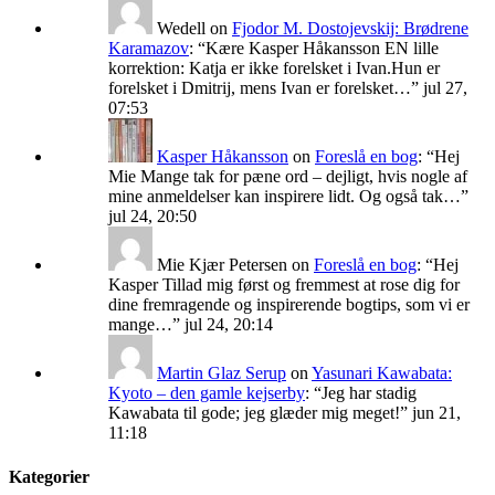
Wedell
on
Fjodor M. Dostojevskij: Brødrene
Karamazov
: “
Kære Kasper Håkansson EN lille
korrektion: Katja er ikke forelsket i Ivan.Hun er
forelsket i Dmitrij, mens Ivan er forelsket…
”
jul 27,
07:53
Kasper Håkansson
on
Foreslå en bog
: “
Hej
Mie Mange tak for pæne ord – dejligt, hvis nogle af
mine anmeldelser kan inspirere lidt. Og også tak…
”
jul 24, 20:50
Mie Kjær Petersen
on
Foreslå en bog
: “
Hej
Kasper Tillad mig først og fremmest at rose dig for
dine fremragende og inspirerende bogtips, som vi er
mange…
”
jul 24, 20:14
Martin Glaz Serup
on
Yasunari Kawabata:
Kyoto – den gamle kejserby
: “
Jeg har stadig
Kawabata til gode; jeg glæder mig meget!
”
jun 21,
11:18
Kategorier