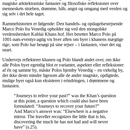
magiske arkitektoniske fantasier og filosofiske refleksioner over
menneskets stræben, drømme, håb, angst og omgang med verden og
sig selv i det hele taget.
Rammehistorien er følgende: Den handels- og opdagelsesrejsende
Marco Polo fra Venedig opholder sig ved den mongolske
verdenshersker Kublai Khans hof. Her beretter Marco Polo på
1001-nats-eventyr-agtig vis hver aften om byer i khanens mægtige
rige, som Polo har besøgt på sine rejser – i fantasien, viser det sig
snart.
Undervejs reflekterer khanen og Polo blandt andet over, om ikke
alle Polos byer egentlig blot er varianter, aspekter eller refleksioner
af én og samme by, måske Polos hjemby Venedig – en virkelig by,
der ikke desto mindre ligesom alle de andre magiske, opdigtede,
mulige byer også kun eksisterer i erindringen, i drømmene og
fantasien.
“Journeys to relive your past?” was the Khan’s question
at this point, a question which could also have been
formulated: “Journeys to recover your future?”
And Marco’s answer was: “Elsewhere is a negative
mirror. The traveller recognizes the little that is his,
discovering the much he has not had and will never
have” (s.25).