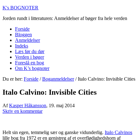
K's BOGNOTER
Jorden rundt i litteraturen: Anmeldelser af bøger fra hele verden
Forside
Bloggen
Anmeldelser
Indeks
Læs før du dør
Verden i bøger
Foreslå en bog
Om K’s bognoter
Du er her:
Forside
/
Boganmeldelser
/
Italo Calvino: Invisible Cities
Italo Calvino: Invisible Cities
Af
Kasper Håkansson
,
19. maj 2014
Skriv en kommentar
Helt sin egen, temmelig sær og ganske vidunderlig.
Italo Calvinos
lille bog fra 1972 er en genistreg af et overflødighedshorn af