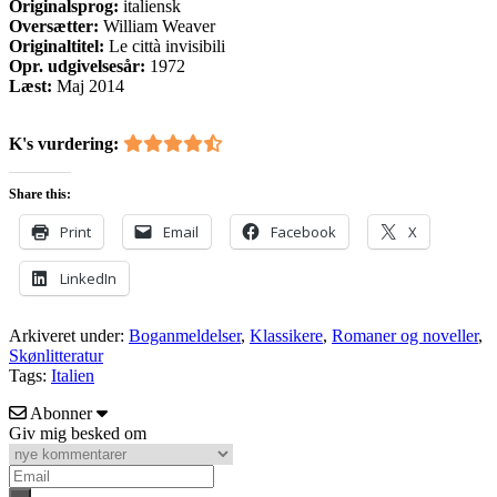
Originalsprog:
italiensk
Oversætter:
William Weaver
Originaltitel:
Le città invisibili
Opr. udgivelsesår:
1972
Læst:
Maj 2014
K's vurdering:
Share this:
Print
Email
Facebook
X
LinkedIn
Arkiveret under:
Boganmeldelser
,
Klassikere
,
Romaner og noveller
,
Skønlitteratur
Tags:
Italien
Abonner
Giv mig besked om