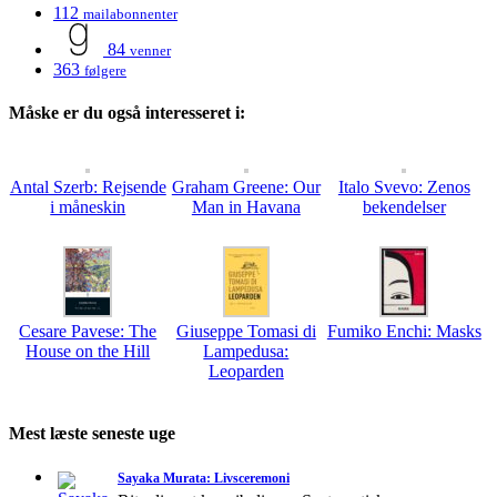
112
mailabonnenter
84
venner
363
følgere
Måske er du også interesseret i:
Antal Szerb: Rejsende
Graham Greene: Our
Italo Svevo: Zenos
i måneskin
Man in Havana
bekendelser
Cesare Pavese: The
Giuseppe Tomasi di
Fumiko Enchi: Masks
House on the Hill
Lampedusa:
Leoparden
Mest læste seneste uge
Sayaka Murata: Livsceremoni