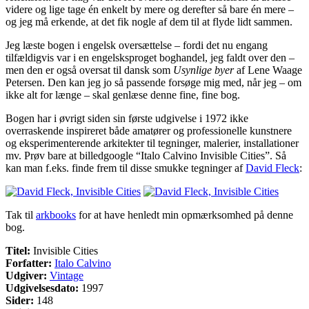
videre og lige tage én enkelt by mere og derefter så bare én mere –
og jeg må erkende, at det fik nogle af dem til at flyde lidt sammen.
Jeg læste bogen i engelsk oversættelse – fordi det nu engang
tilfældigvis var i en engelsksproget boghandel, jeg faldt over den –
men den er også oversat til dansk som
Usynlige byer
af Lene Waage
Petersen. Den kan jeg jo så passende forsøge mig med, når jeg – om
ikke alt for længe – skal genlæse denne fine, fine bog.
Bogen har i øvrigt siden sin første udgivelse i 1972 ikke
overraskende inspireret både amatører og professionelle kunstnere
og eksperimenterende arkitekter til tegninger, malerier, installationer
mv. Prøv bare at billedgoogle “Italo Calvino Invisible Cities”. Så
kan man f.eks. finde frem til disse smukke tegninger af
David Fleck
:
Tak til
arkbooks
for at have henledt min opmærksomhed på denne
bog.
Titel:
Invisible Cities
Forfatter:
Italo Calvino
Udgiver:
Vintage
Udgivelsesdato:
1997
Sider:
148