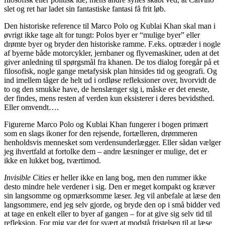
slet og ret har ladet sin fantastiske fantasi få frit løb.
Den historiske reference til Marco Polo og Kublai Khan skal man i
øvrigt ikke tage alt for tungt: Polos byer er “mulige byer” eller
drømte byer og bryder den historiske ramme. F.eks. optræder i nogle
af byerne både motorcykler, jernbaner og flyvemaskiner, uden at det
giver anledning til spørgsmål fra khanen. De tos dialog foregår på et
filosofisk, nogle gange metafysisk plan hinsides tid og geografi. Og
ind imellem tåger de helt ud i ordløse refleksioner over, hvorvidt de
to og den smukke have, de henslænger sig i, måske er det eneste,
der findes, mens resten af verden kun eksisterer i deres bevidsthed.
Eller omvendt….
Figurerne Marco Polo og Kublai Khan fungerer i bogen primært
som en slags ikoner for den rejsende, fortælleren, drømmeren
henholdsvis mennesket som verdensunderlægger. Eller sådan vælger
jeg ihvertfald at fortolke dem – andre læsninger er mulige, det er
ikke en lukket bog, tværtimod.
Invisible Cities
er heller ikke en lang bog, men den rummer ikke
desto mindre hele verdener i sig. Den er meget kompakt og kræver
sin langsomme og opmærksomme læser. Jeg vil anbefale at læse den
langsommere, end jeg selv gjorde, og bryde den op i små bidder ved
at tage en enkelt eller to byer af gangen – for at give sig selv tid til
refleksion. For mig var det for svært at modstå fristelsen til at læse