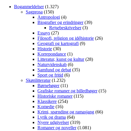
Boganmeldelser
(1.327)
Sagprosa
(150)
Antropologi
(4)
Biografier og erindringer
(39)
Rejsebeskrivelser
(3)
Essays
(27)
Filosofi, religion og idéhistorie
(26)
Geografi og kartografi
(9)
Historie
(30)
Korrepondance
(1)
Litteratur, kunst og kultur
(28)
Naturvidenskab
(6)
Samfund og debat
(35)
Sport og fritid
(6)
Skønlitteratur
(1.232)
Børnebøger
(11)
Grafiske romaner og billedbøger
(15)
Historiske romaner
(115)
Klassikere
(254)
Komedie
(16)
Krimi, spænding og ramasjang
(66)
Lyrik og drama
(64)
Nyere udgivelser
(319)
Romaner og noveller
(1.081)