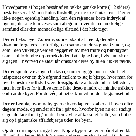
Hovedparten af bogen består af en række ganske korte (1-2 siders)
beskrivelser af Marco Polos forskellige magiske fantasibyer. Der er
ikke nogen egentlig handling, kun den rejsendes korte indtryk af
byerne, der alle kan læses som allegorier over de menneskelige
samfund eller den menneskelige tilstand i det hele taget.
Der er f.eks. byen Zobeide, som er skabt af mænd, der alle i
drømme forgæves har forfulgt den samme underskønne kvinde, og
som i den virkelige verden bygger en by med mure og blindgyder,
som skal forhindre drømmekvinden i at slippe bort, hvis hun viser
sig igen – hvorved de sidst får omskabt deres by til en lukket fælde.
Der er spindelvævsbyen Octavia, som er bygget ind i et stort net
udspændt over en dyb afgrund mellem to stejle bjerge, hvor man for
hvert eneste skridt skal være forsigtig ikke at træde ud i intetheden,
men hvor livet for indbyggerne ikke desto mindre er mindre usikkert
end i andre byer: For de véd, at nettet kun vil holde i begrænset tid.
Der er Leonia, hvor indbyggerne hver dag genskaber alt i byen efter
dagens mode, og smider alt fra i går ud, hvorfor byen nu er i stadigt
stigende fare for at gå under i en lavine af kasseret fortid, som hober
sig op i gigantiske affaldsbjerge uden for byen.
Og der er mange, mange flere. Nogle byportrætter er båret af en klar
filosofisk eller politisk idé, mens andre synes skabt ved, at Calvino