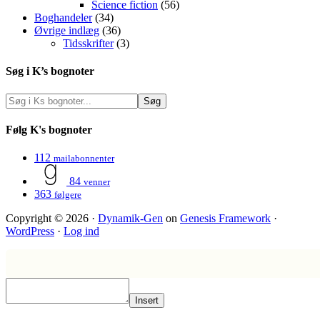
Science fiction
(56)
Boghandeler
(34)
Øvrige indlæg
(36)
Tidsskrifter
(3)
Søg i K’s bognoter
Følg K's bognoter
112
mailabonnenter
84
venner
363
følgere
Copyright © 2026 ·
Dynamik-Gen
on
Genesis Framework
·
WordPress
·
Log ind
Insert