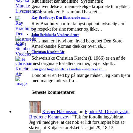
Ritualiseret kannibalisme. Systematisk
genanvendelse af menneskelige kropsdele til møbler,
tøj og smykker. Et samfund baseret…
Ray Bradbury: Den illustrerede mand
Ray Bradbury har for længst optjent uvisnelig ære
og respekt for sine romaner og ikke…
John Steinbeck: Vredens druer
Hvis man er i tvivl om, hvad begrebet Den Store
Amerikanske Roman dækker over, så…
Christian Kracht: Air
Schweiziske Christian Kracht (f. 1966) er en af de
mest originale forfatterstemmer, jeg er stødt…
Fem gode boghandeler i London – som ikke er…
London er en fed by på mange måder. Jeg kom hjem
med mange indtryk fra…
Seneste kommentarer
Kasper Håkansson
on
Fjodor M. Dostojevskij:
Brødrene Karamazov
: “
Tak for fortolkningsbidrag.
Jeg vil medgive, at det nok er lidt forsimplet blot at
skrive, at Katja er forelsket i…
”
jul 29, 18:12