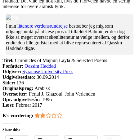
Haddad. Det ville jeg nok kun, hvis du i forvejen havde en særlig
interesse for nyere arabisk lyrik.
I min
litterære verdensrundrejse
bestræber jeg mig som
udgangspunkt på at læse prosa. I tilfældet Bahrain er der dog
ikke så meget oversat skønlitteratur at vælge imellem, og derfor
endte den lille golfstat med at blive repræsenteret af Qassim
Haddads digte.
Titel:
Chronicles of Majnun Layla & Selected Poems
Forfatter:
Qassim Haddad
Udgiver:
Syracuse University Press
Udgivelsesdato:
30.09.2014
Sider:
136
Originalsprog:
Arabisk
Oversætter:
Ferial J. Ghazoul, John Verlenden
Opr. udgivelsesår:
1996
Læst:
Februar 2017
K's vurdering:
Share this: