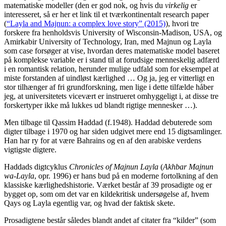
matematiske modeller (den er god nok, og hvis du
virkelig
er
interesseret, så er her et link til et tværkontinentalt research paper
(
“Layla and Majnun: a complex love story” (2015)
), hvori tre
forskere fra henholdsvis University of Wisconsin-Madison, USA, og
Amirkabir University of Technology, Iran, med Majnun og Layla
som case forsøger at vise, hvordan deres matematiske model baseret
på komplekse variable er i stand til at forudsige menneskelig adfærd
i en romantisk relation, herunder mulige udfald som for eksempel at
miste forstanden af uindløst kærlighed … Og ja, jeg er vitterligt en
stor tilhænger af fri grundforskning, men lige i dette tilfælde håber
jeg, at universitetets vicevært er instrueret omhyggeligt i, at disse tre
forskertyper ikke må lukkes ud blandt rigtige mennesker …).
Men tilbage til Qassim Haddad (f.1948). Haddad debuterede som
digter tilbage i 1970 og har siden udgivet mere end 15 digtsamlinger.
Han har ry for at være Bahrains og en af den arabiske verdens
vigtigste digtere.
Haddads digtcyklus
Chronicles of Majnun Layla
(
Akhbar Majnun
wa-Layla
, opr. 1996) er hans bud på en moderne fortolkning af den
klassiske kærlighedshistorie. Værket består af 39 prosadigte og er
bygget op, som om det var en kildekritisk undersøgelse af, hvem
Qays og Layla egentlig var, og hvad der faktisk skete.
Prosadigtene består således blandt andet af citater fra “kilder” (som