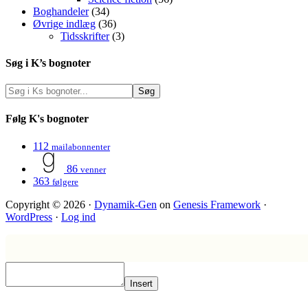
Boghandeler
(34)
Øvrige indlæg
(36)
Tidsskrifter
(3)
Søg i K’s bognoter
Følg K's bognoter
112
mailabonnenter
86
venner
363
følgere
Copyright © 2026 ·
Dynamik-Gen
on
Genesis Framework
·
WordPress
·
Log ind
Insert