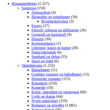
Boganmeldelser
(1.327)
Sagprosa
(150)
Antropologi
(4)
Biografier og erindringer
(39)
Rejsebeskrivelser
(3)
Essays
(27)
Filosofi, religion og idéhistorie
(26)
Geografi og kartografi
(9)
Historie
(30)
Korrepondance
(1)
Litteratur, kunst og kultur
(28)
Naturvidenskab
(6)
Samfund og debat
(35)
Sport og fritid
(6)
Skønlitteratur
(1.232)
Børnebøger
(11)
Grafiske romaner og billedbøger
(15)
Historiske romaner
(115)
Klassikere
(254)
Komedie
(16)
Krimi, spænding og ramasjang
(66)
Lyrik og drama
(64)
Nyere udgivelser
(319)
Romaner og noveller
(1.081)
Science fiction
(56)