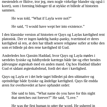
mestendels er fiktive, tror jeg, men nogle virkelige blander sig også i
koret), som i forening bidrager til at stykke et billede af historien
sammen.
He was told, “What if Layla were not?”
He said, “I would have wept her into existence.”
I den klassiske version af historien er Qays og Laylas kærlighed rent
platonisk. Der er ingen kødelig hanky-panky, tværtimod er deres
kærlighed så ren, at den har tilladt senere religiøse sufier at tolke den
som et billede på den rene kærlighed til Gud.
Anderledes hos Qassim Haddad, hvor Qays og Layla mødes i
særdeles fysiske og fuldbyrdede kærtegn både før og efter hendes
påtvungne ægteskab med en anden mand. Og hos Haddad tillader
Gud et sådant ægteskabsbrud, fordi det sker i kærlighed.
Qays og Layla er i det hele taget billedet på den ultimative og
oprindelige både fysiske og åndelige kærlighed. Qays får endda
æren for overhovedet at have opfundet ordet:
She said to him, “What name do you have for this night
that stretches out forever?” He said, “Love.”
He was the first human to utter the word. He ushered in