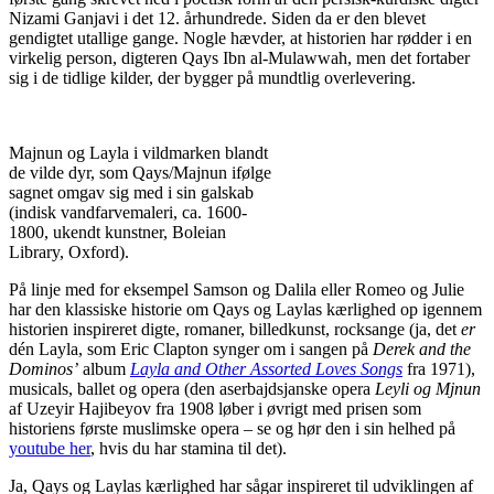
Nizami Ganjavi i det 12. århundrede. Siden da er den blevet
gendigtet utallige gange. Nogle hævder, at historien har rødder i en
virkelig person, digteren Qays Ibn al-Mulawwah, men det fortaber
sig i de tidlige kilder, der bygger på mundtlig overlevering.
Majnun og Layla i vildmarken blandt
de vilde dyr, som Qays/Majnun ifølge
sagnet omgav sig med i sin galskab
(indisk vandfarvemaleri, ca. 1600-
1800, ukendt kunstner, Boleian
Library, Oxford).
På linje med for eksempel Samson og Dalila eller Romeo og Julie
har den klassiske historie om Qays og Laylas kærlighed op igennem
historien inspireret digte, romaner, billedkunst, rocksange (ja, det
er
dén Layla, som Eric Clapton synger om i sangen på
Derek and the
Dominos’
album
Layla and Other Assorted Loves Songs
fra 1971),
musicals, ballet og opera (den aserbajdsjanske opera
Leyli og Mjnun
af Uzeyir Hajibeyov fra 1908 løber i øvrigt med prisen som
historiens første muslimske opera – se og hør den i sin helhed på
youtube her
, hvis du har stamina til det).
Ja, Qays og Laylas kærlighed har sågar inspireret til udviklingen af