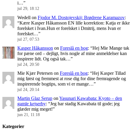
i…
”
jul 29, 18:12
Wedell
on
Fjodor M. Dostojevskij: Brødrene Karamazov
:
“
Kære Kasper Håkansson EN lille korrektion: Katja er ikke
forelsket i Ivan.Hun er forelsket i Dmitrij, mens Ivan er
forelsket…
”
jul 27, 07:53
Kasper Håkansson
on
Foreslå en bog
: “
Hej Mie Mange tak
for pæne ord – dejligt, hvis nogle af mine anmeldelser kan
inspirere lidt. Og også tak…
”
jul 24, 20:50
Mie Kjær Petersen
on
Foreslå en bog
: “
Hej Kasper Tillad
mig først og fremmest at rose dig for dine fremragende og
inspirerende bogtips, som vi er mange…
”
jul 24, 20:14
Martin Glaz Serup
on
Yasunari Kawabata: Kyoto – den
gamle kejserby
: “
Jeg har stadig Kawabata til gode; jeg
glæder mig meget!
”
jun 21, 11:18
Kategorier