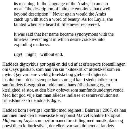
its meaning. In the language of the Arabs, it came to
mean “the description of intimate emotions that dwell
beyond description.” Never again would the Arabs
catch up with such a word of beauty. As for Layla, she
fainted when she heard it. She never recovered.
It was said that her name became synonymous with the
timeless lovers’ night in which desire crackles into
exploding madness.
Layl
– night – without end.
Haddads digtcyklus gør også en del ud af at efterspore forestillingen
om Qays galskab, som han via sin “kildekritik” afdækker som en
myte. Qay var bare vældig forelsket og grebet af digterisk
inspiration – dét at stemple ham som gal kan i stedet tolkes som
samfundets forsøg på at inddæmme hans frihedstrang og en
kærlighed så stor, at den blev oplevet som samfundsundergravende.
Med lidt god vilje kan man således indlæse et semirevolutionært
frihedsbudskab i Haddads digte.
Haddad kom i øvrigt i konflikt med regimet i Bahrain i 2007, da han
sammen med den libanesiske komponist Marcel Khalife fik opsat
Majnun og Layla
som performanceforestilling med musik, dans og
poesi til en kulturfestival, der ellers var sanktioneret af landets