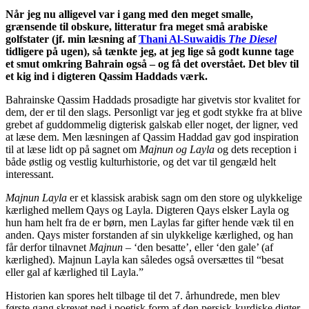
Når jeg nu alligevel var i gang med den meget smalle,
grænsende til obskure, litteratur fra meget små arabiske
golfstater (jf. min læsning af
Thani Al-Suwaidis
The Diesel
tidligere på ugen), så tænkte jeg, at jeg lige så godt kunne tage
et smut omkring Bahrain også – og få det overstået. Det blev til
et kig ind i digteren Qassim Haddads værk.
Bahrainske Qassim Haddads prosadigte har givetvis stor kvalitet for
dem, der er til den slags. Personligt var jeg et godt stykke fra at blive
grebet af guddommelig digterisk galskab eller noget, der ligner, ved
at læse dem. Men læsningen af Qassim Haddad gav god inspiration
til at læse lidt op på sagnet om
Majnun og Layla
og dets reception i
både østlig og vestlig kulturhistorie, og det var til gengæld helt
interessant.
Majnun Layla
er et klassisk arabisk sagn om den store og ulykkelige
kærlighed mellem Qays og Layla. Digteren Qays elsker Layla og
hun ham helt fra de er børn, men Laylas far gifter hende væk til en
anden. Qays mister forstanden af sin ulykkelige kærlighed, og han
får derfor tilnavnet
Majnun
– ‘den besatte’, eller ‘den gale’ (af
kærlighed). Majnun Layla kan således også oversættes til “besat
eller gal af kærlighed til Layla.”
Historien kan spores helt tilbage til det 7. århundrede, men blev
første gang skrevet ned i poetisk form af den persisk-kurdiske digter