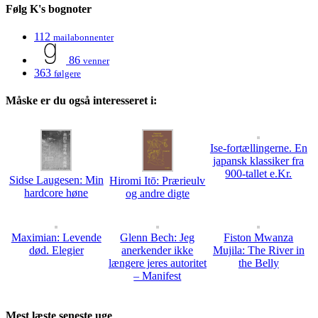
Følg K's bognoter
112
mailabonnenter
86
venner
363
følgere
Måske er du også interesseret i:
Ise-fortællingerne. En
japansk klassiker fra
900-tallet e.Kr.
Sidse Laugesen: Min
Hiromi Itō: Prærieulv
hardcore høne
og andre digte
Maximian: Levende
Glenn Bech: Jeg
Fiston Mwanza
død. Elegier
anerkender ikke
Mujila: The River in
længere jeres autoritet
the Belly
– Manifest
Mest læste seneste uge