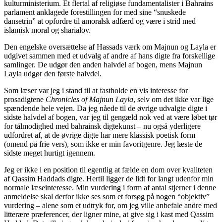
kulturministerium. Et flertal af religiøse fundamentalister i Bahrains
parlament anklagede forestillingen for med sine “snuskede
dansetrin” at opfordre til amoralsk adfærd og være i strid med
islamisk moral og sharialov.
Den engelske oversættelse af Hassads værk om Majnun og Layla er
udgivet sammen med et udvalg af andre af hans digte fra forskellige
samlinger. De udgør den anden halvdel af bogen, mens Majnun
Layla udgør den første halvdel.
Som læser var jeg i stand til at fastholde en vis interesse for
prosadigtene
Chronicles of Majnun Layla
, selv om det ikke var lige
spændende hele vejen. Da jeg nåede til de øvrige udvalgte digte i
sidste halvdel af bogen, var jeg til gengæld nok ved at være løbet tør
for tålmodighed med bahrainsk digtekunst – nu også yderligere
udfordret af, at de øvrige digte har mere klassisk poetisk form
(omend på frie vers), som ikke er min favoritgenre. Jeg læste de
sidste meget hurtigt igennem.
Jeg er ikke i en position til egentlig at fælde en dom over kvaliteten
af Qassim Haddads digte. Hertil ligger de lidt for langt udenfor min
normale læseinteresse. Min vurdering i form af antal stjerner i denne
anmeldelse skal derfor ikke ses som et forsøg på nogen “objektiv”
vurdering – alene som et udtryk for, om jeg ville anbefale andre med
litterære præferencer, der ligner mine, at give sig i kast med Qassim