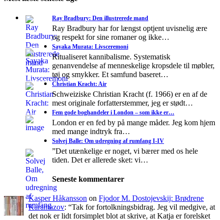
Ray Bradbury: Den illustrerede mand
Ray Bradbury har for længst optjent uvisnelig ære
og respekt for sine romaner og ikke…
Sayaka Murata: Livsceremoni
Ritualiseret kannibalisme. Systematisk
genanvendelse af menneskelige kropsdele til møbler,
tøj og smykker. Et samfund baseret…
Christian Kracht: Air
Schweiziske Christian Kracht (f. 1966) er en af de
mest originale forfatterstemmer, jeg er stødt…
Fem gode boghandeler i London – som ikke er…
London er en fed by på mange måder. Jeg kom hjem
med mange indtryk fra…
Solvej Balle: Om udregning af rumfang I-IV
”Det utænkelige er noget, vi bærer med os hele
tiden. Det er allerede sket: vi…
Seneste kommentarer
Kasper Håkansson
on
Fjodor M. Dostojevskij: Brødrene
Karamazov
: “
Tak for fortolkningsbidrag. Jeg vil medgive, at
det nok er lidt forsimplet blot at skrive, at Katja er forelsket