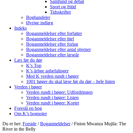
Samfund og debat
Sport og fritid
Tidsskrifter
Boghandeler
Øvrige indlæg
Indeks
Boganmeldelser efter forfatter
Boganmeldelser efter titel
Boganmeldelser efter forlag
Boganmeldelser efter antal stjerner
Boganmeldelser efter læseår
Læs før du dør
K’s Top
K’s årlige anbefalinger
Med K verden rundt i bøger
1001 bøger du skal læse før du dør – hele listen
Verden i bøger
Verden rundt i bøger: Udfordringen
Verden rundt i bøger: Listen
Verden rundt i bøger: Kortet
Foreslå en bog
Om K’s bognoter
Du er her:
Forside
/
Boganmeldelser
/
Fiston Mwanza Mujila: The
River in the Belly