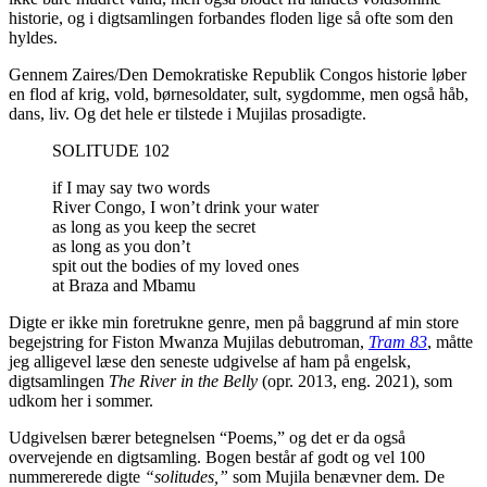
historie, og i digtsamlingen forbandes floden lige så ofte som den
hyldes.
Gennem Zaires/Den Demokratiske Republik Congos historie løber
en flod af krig, vold, børnesoldater, sult, sygdomme, men også håb,
dans, liv. Og det hele er tilstede i Mujilas prosadigte.
SOLITUDE 102
if I may say two words
River Congo, I won’t drink your water
as long as you keep the secret
as long as you don’t
spit out the bodies of my loved ones
at Braza and Mbamu
Digte er ikke min foretrukne genre, men på baggrund af min store
begejstring for Fiston Mwanza Mujilas debutroman,
Tram 83
, måtte
jeg alligevel læse den seneste udgivelse af ham på engelsk,
digtsamlingen
The River in the Belly
(opr. 2013, eng. 2021), som
udkom her i sommer.
Udgivelsen bærer betegnelsen “Poems,” og det er da også
overvejende en digtsamling. Bogen består af godt og vel 100
nummererede digte
“solitudes,”
som Mujila benævner dem. De