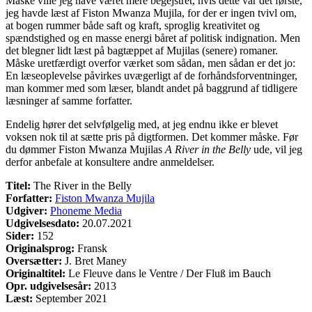
Måske ville jeg have været mere begejstret, hvis dette var det første,
jeg havde læst af Fiston Mwanza Mujila, for der er ingen tvivl om,
at bogen rummer både saft og kraft, sproglig kreativitet og
spændstighed og en masse energi båret af politisk indignation. Men
det blegner lidt læst på bagtæppet af Mujilas (senere) romaner.
Måske uretfærdigt overfor værket som sådan, men sådan er det jo:
En læseoplevelse påvirkes uvægerligt af de forhåndsforventninger,
man kommer med som læser, blandt andet på baggrund af tidligere
læsninger af samme forfatter.
Endelig hører det selvfølgelig med, at jeg endnu ikke er blevet
voksen nok til at sætte pris på digtformen. Det kommer måske. Før
du dømmer Fiston Mwanza Mujilas
A River in the Belly
ude, vil jeg
derfor anbefale at konsultere andre anmeldelser.
Titel:
The River in the Belly
Forfatter:
Fiston Mwanza Mujila
Udgiver:
Phoneme Media
Udgivelsesdato:
20.07.2021
Sider:
152
Originalsprog:
Fransk
Oversætter:
J. Bret Maney
Originaltitel:
Le Fleuve dans le Ventre / Der Fluß im Bauch
Opr. udgivelsesår:
2013
Læst:
September 2021