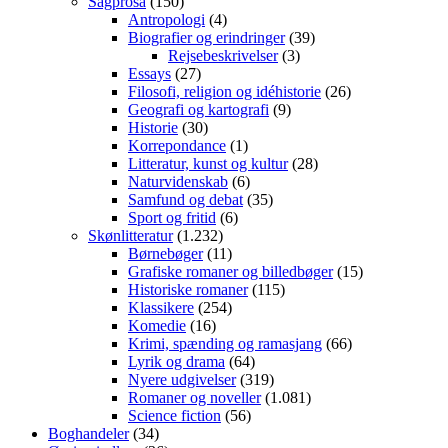
Sagprosa
(150)
Antropologi
(4)
Biografier og erindringer
(39)
Rejsebeskrivelser
(3)
Essays
(27)
Filosofi, religion og idéhistorie
(26)
Geografi og kartografi
(9)
Historie
(30)
Korrepondance
(1)
Litteratur, kunst og kultur
(28)
Naturvidenskab
(6)
Samfund og debat
(35)
Sport og fritid
(6)
Skønlitteratur
(1.232)
Børnebøger
(11)
Grafiske romaner og billedbøger
(15)
Historiske romaner
(115)
Klassikere
(254)
Komedie
(16)
Krimi, spænding og ramasjang
(66)
Lyrik og drama
(64)
Nyere udgivelser
(319)
Romaner og noveller
(1.081)
Science fiction
(56)
Boghandeler
(34)