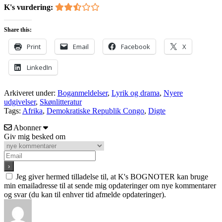
K's vurdering:
Share this:
Print
Email
Facebook
X
LinkedIn
Arkiveret under:
Boganmeldelser
,
Lyrik og drama
,
Nyere
udgivelser
,
Skønlitteratur
Tags:
Afrika
,
Demokratiske Republik Congo
,
Digte
Abonner
Giv mig besked om
Jeg giver hermed tilladelse til, at K's BOGNOTER kan bruge
min emailadresse til at sende mig opdateringer om nye kommentarer
og svar (du kan til enhver tid afmelde opdateringer).