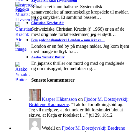
Sayaka Murata: Livsceremoni
Ritualiseret kannibalisme. Systematisk
genanvendelse af menneskelige kropsdele til møbler,
tøj og smykker. Et samfund baseret…
Christian Kracht: Air
Schweiziske Christian Kracht (f. 1966) er en af de
mest originale forfatterstemmer, jeg er stødt…
Fem gode boghandeler i London – som ikke er…
London er en fed by på mange måder. Jeg kom hjem
med mange indtryk fra…
Asako Yuzuki: Butter
En japansk thriller om mord og mad og madglæde -
og om misogyni, fedmefobier og…
Seneste kommentarer
Kasper Håkansson
on
Fjodor M. Dostojevskij:
Brødrene Karamazov
: “
Tak for fortolkningsbidrag.
Jeg vil medgive, at det nok er lidt forsimplet blot at
skrive, at Katja er forelsket i…
”
jul 29, 18:12
Wedell
on
Fjodor M. Dostojevskij: Brødrene