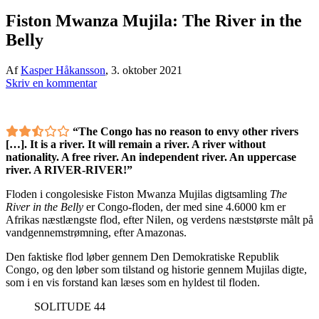
Fiston Mwanza Mujila: The River in the
Belly
Af
Kasper Håkansson
,
3. oktober 2021
Skriv en kommentar
“The Congo has no reason to envy other rivers
[…]. It is a river. It will remain a river. A river without
nationality. A free river. An independent river. An uppercase
river. A RIVER-RIVER!”
Floden i congolesiske Fiston Mwanza Mujilas digtsamling
The
River in the Belly
er Congo-floden, der med sine 4.6000 km er
Afrikas næstlængste flod, efter Nilen, og verdens næststørste målt på
vandgennemstrømning, efter Amazonas.
Den faktiske flod løber gennem Den Demokratiske Republik
Congo, og den løber som tilstand og historie gennem Mujilas digte,
som i en vis forstand kan læses som en hyldest til floden.
SOLITUDE 44