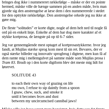
bringes dog ikke i nummereret rækkefølge – måske er der en pointe
hermed, måske ville de hænge sammen på en anden måde, hvis man
gjorde sig den anstrengelse at læse dem i den nummererede i stedet
for den optrykte rækkefølge. Den anstrengelse orkede jeg nu ikke at
gøre mig.
De fleste “solitudes” er korte digte, nogle af dem helt ned til nogle få
ord på en enkelt linje. Enkelte af dem har dog mere karakter af et
stykke kortprosa, de længste på op til 6-7 sider.
Jeg var gennemgående mest optaget af kortprosastykkerne. hvor jeg
fandt, at Mujilas stærke sprog kom mest til sin ret. Bevares, der er
også stærke billeder og innovativ sprogbrug i digtene, men kun få af
dem ramte mig i mellemgulvet på samme måde som Mujilas prosa i
Tram 83
. Brudt op i den korte digtform blev det meste mig lidt for
løsrevet.
SOLITUDE 43
to each their own way of grazing on life
mu own, I refuse to sip daintly from a spoon
I gnaw, chew, suck, and smoke it
until it becomes feces and dust
between my uncircumcised cannibal jaws!