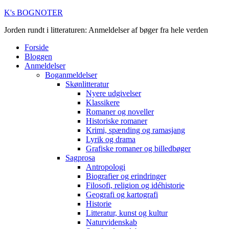
K's BOGNOTER
Jorden rundt i litteraturen: Anmeldelser af bøger fra hele verden
Forside
Bloggen
Anmeldelser
Boganmeldelser
Skønlitteratur
Nyere udgivelser
Klassikere
Romaner og noveller
Historiske romaner
Krimi, spænding og ramasjang
Lyrik og drama
Grafiske romaner og billedbøger
Sagprosa
Antropologi
Biografier og erindringer
Filosofi, religion og idéhistorie
Geografi og kartografi
Historie
Litteratur, kunst og kultur
Naturvidenskab