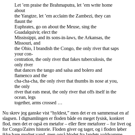
Let ’em praise the Brahmaputra, let ’em write home
about
the Yangtze, let ’em acclaim the Zambezi, they can
flaunt the
Euphrates, go on about the Meuse, sing the
Guadalquivir, elect the
Mississippi, and its sons-in-laws, the Arkansas, the
Missouri, and
the Ohio, I brandish the Congo, the only river that saps
your con-
centration, the only river that fakes tuberculosis, the
only river
that dances the tango and salsa and bolero and
flamenco and the
cha-cha-cha, the only river that thumbs its nose at you,
the only
river that eats meat, the only river that offs itself in the
ocean, legs
together, arms crossed …
Nu skrev jeg ganske vist “hyldest,” men det er en sammensat en af
slagsen. I digtsamlingen er floden både en meget fysisk, konkret
flod, men det er også en metafor – eller flere metaforer – for livet og
for Congo/Zaires historie. Floden giver og tager, og i floden løber
ikke bare mudret vand, men også blodet fra landets voldsomme