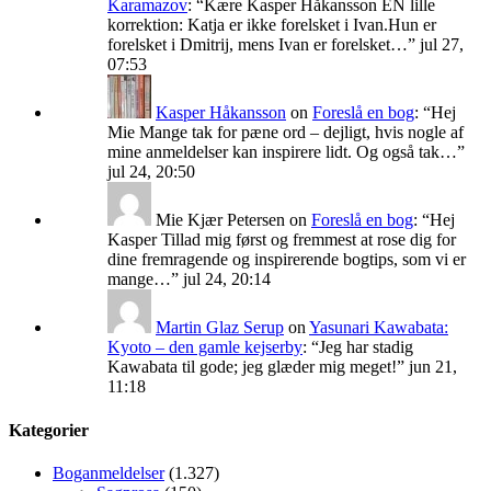
Karamazov
: “
Kære Kasper Håkansson EN lille
korrektion: Katja er ikke forelsket i Ivan.Hun er
forelsket i Dmitrij, mens Ivan er forelsket…
”
jul 27,
07:53
Kasper Håkansson
on
Foreslå en bog
: “
Hej
Mie Mange tak for pæne ord – dejligt, hvis nogle af
mine anmeldelser kan inspirere lidt. Og også tak…
”
jul 24, 20:50
Mie Kjær Petersen
on
Foreslå en bog
: “
Hej
Kasper Tillad mig først og fremmest at rose dig for
dine fremragende og inspirerende bogtips, som vi er
mange…
”
jul 24, 20:14
Martin Glaz Serup
on
Yasunari Kawabata:
Kyoto – den gamle kejserby
: “
Jeg har stadig
Kawabata til gode; jeg glæder mig meget!
”
jun 21,
11:18
Kategorier
Boganmeldelser
(1.327)