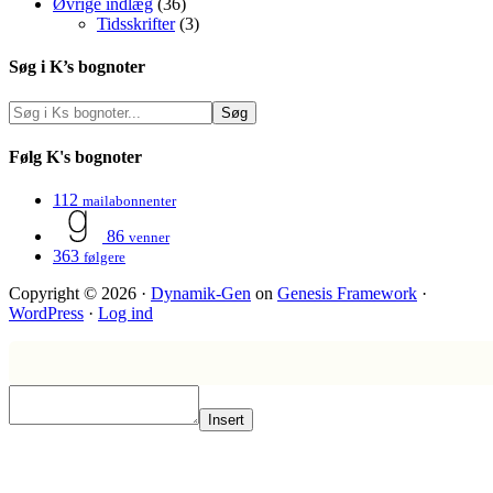
Øvrige indlæg
(36)
Tidsskrifter
(3)
Søg i K’s bognoter
Følg K's bognoter
112
mailabonnenter
86
venner
363
følgere
Copyright © 2026 ·
Dynamik-Gen
on
Genesis Framework
·
WordPress
·
Log ind
Insert