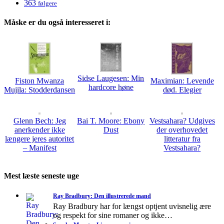
363
følgere
Måske er du også interesseret i:
Sidse Laugesen: Min
Fiston Mwanza
Maximian: Levende
hardcore høne
Mujila: Stodderdansen
død. Elegier
Glenn Bech: Jeg
Bai T. Moore: Ebony
Vestsahara? Udgives
anerkender ikke
Dust
der overhovedet
længere jeres autoritet
litteratur fra
– Manifest
Vestsahara?
Mest læste seneste uge
Ray Bradbury: Den illustrerede mand
Ray Bradbury har for længst optjent uvisnelig ære
og respekt for sine romaner og ikke…