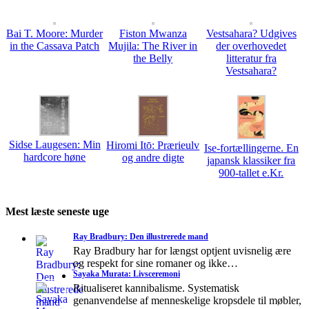
Bai T. Moore: Murder
Fiston Mwanza
Vestsahara? Udgives
in the Cassava Patch
Mujila: The River in
der overhovedet
the Belly
litteratur fra
Vestsahara?
Sidse Laugesen: Min
Hiromi Itō: Prærieulv
Ise-fortællingerne. En
hardcore høne
og andre digte
japansk klassiker fra
900-tallet e.Kr.
Mest læste seneste uge
Ray Bradbury: Den illustrerede mand
Ray Bradbury har for længst optjent uvisnelig ære
og respekt for sine romaner og ikke…
Sayaka Murata: Livsceremoni
Ritualiseret kannibalisme. Systematisk
genanvendelse af menneskelige kropsdele til møbler,