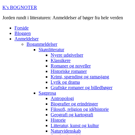
K's BOGNOTER
Jorden rundt i litteraturen: Anmeldelser af bøger fra hele verden
Forside
Bloggen
Anmeldelser
Boganmeldelser
Skønlitteratur
Nyere udgivelser
Klassikere
Romaner og noveller
Historiske romaner
Krimi, spænding og ramasjang
Lyrik og drama
Grafiske romaner og billedbøger
Sagprosa
Antropologi
Biografier og erindringer
Filosofi, religion og idéhistorie
Geografi og kartografi
Historie
Litteratur, kunst og kultur
Naturvidenskab