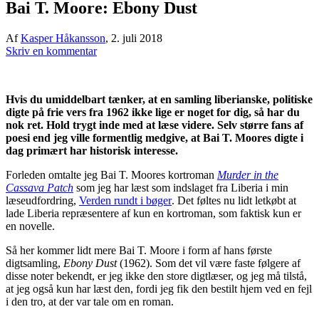
Bai T. Moore: Ebony Dust
Af
Kasper Håkansson
,
2. juli 2018
Skriv en kommentar
Hvis du umiddelbart tænker, at en samling liberianske, politiske
digte på frie vers fra 1962 ikke lige er noget for dig, så har du
nok ret. Hold trygt inde med at læse videre. Selv større fans af
poesi end jeg ville formentlig medgive, at Bai T. Moores digte i
dag primært har historisk interesse.
Forleden omtalte jeg Bai T. Moores kortroman
Murder in the
Cassava Patch
som jeg har læst som indslaget fra Liberia i min
læseudfordring,
Verden rundt i bøger
. Det føltes nu lidt letkøbt at
lade Liberia repræsentere af kun en kortroman, som faktisk kun er
en novelle.
Så her kommer lidt mere Bai T. Moore i form af hans første
digtsamling,
Ebony Dust
(1962). Som det vil være faste følgere af
disse noter bekendt, er jeg ikke den store digtlæser, og jeg må tilstå,
at jeg også kun har læst den, fordi jeg fik den bestilt hjem ved en fejl
i den tro, at der var tale om en roman.