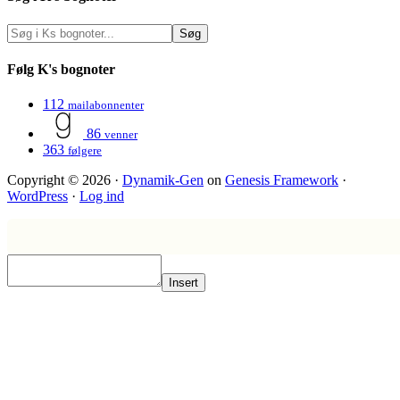
Følg K's bognoter
112
mailabonnenter
86
venner
363
følgere
Copyright © 2026 ·
Dynamik-Gen
on
Genesis Framework
·
WordPress
·
Log ind
Insert