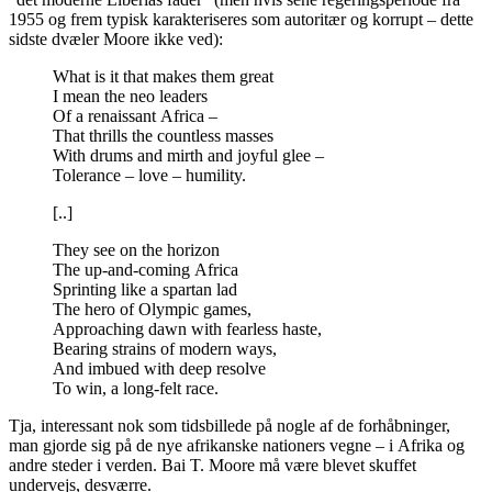
1955 og frem typisk karakteriseres som autoritær og korrupt – dette
sidste dvæler Moore ikke ved):
What is it that makes them great
I mean the neo leaders
Of a renaissant Africa –
That thrills the countless masses
With drums and mirth and joyful glee –
Tolerance – love – humility.
[..]
They see on the horizon
The up-and-coming Africa
Sprinting like a spartan lad
The hero of Olympic games,
Approaching dawn with fearless haste,
Bearing strains of modern ways,
And imbued with deep resolve
To win, a long-felt race.
Tja, interessant nok som tidsbillede på nogle af de forhåbninger,
man gjorde sig på de nye afrikanske nationers vegne – i Afrika og
andre steder i verden. Bai T. Moore må være blevet skuffet
undervejs, desværre.