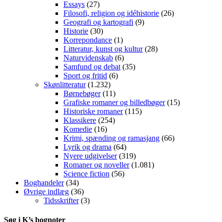
Essays
(27)
Filosofi, religion og idéhistorie
(26)
Geografi og kartografi
(9)
Historie
(30)
Korrepondance
(1)
Litteratur, kunst og kultur
(28)
Naturvidenskab
(6)
Samfund og debat
(35)
Sport og fritid
(6)
Skønlitteratur
(1.232)
Børnebøger
(11)
Grafiske romaner og billedbøger
(15)
Historiske romaner
(115)
Klassikere
(254)
Komedie
(16)
Krimi, spænding og ramasjang
(66)
Lyrik og drama
(64)
Nyere udgivelser
(319)
Romaner og noveller
(1.081)
Science fiction
(56)
Boghandeler
(34)
Øvrige indlæg
(36)
Tidsskrifter
(3)
Søg i K’s bognoter