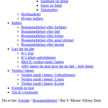
Samfund og debat
Sport og fritid
Tidsskrifter
Boghandeler
Øvrige indlæg
Indeks
Boganmeldelser efter forfatter
Boganmeldelser efter titel
Boganmeldelser efter forlag
Boganmeldelser efter antal stjerner
Boganmeldelser efter læseår
Læs før du dør
K’s Top
K’s årlige anbefalinger
Med K verden rundt i bøger
1001 bøger du skal læse før du dør – hele listen
Verden i bøger
Verden rundt i bøger: Udfordringen
Verden rundt i bøger: Listen
Verden rundt i bøger: Kortet
Foreslå en bog
Om K’s bognoter
Du er her:
Forside
/
Boganmeldelser
/
Bai T. Moore: Ebony Dust