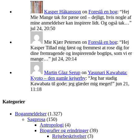
Kasper Håkansson
on
Foreslå en bog
: “
Hej
Mie Mange tak for pæne ord – dejligt, hvis nogle af
mine anmeldelser kan inspirere lidt. Og også tak…
”
jul 24, 20:50
Mie Kjær Petersen
on
Foreslå en bog
: “
Hej
Kasper Tillad mig først og fremmest at rose dig for
dine fremragende og inspirerende bogtips, som vi er
mange…
”
jul 24, 20:14
Martin Glaz Serup
on
Yasunari Kawabata:
Kyoto – den gamle kejserby
: “
Jeg har stadig
Kawabata til gode; jeg glæder mig meget!
”
jun 21,
11:18
Kategorier
Boganmeldelser
(1.327)
Sagprosa
(150)
Antropologi
(4)
Biografier og erindringer
(39)
Rejsebeskrivelser
(3)