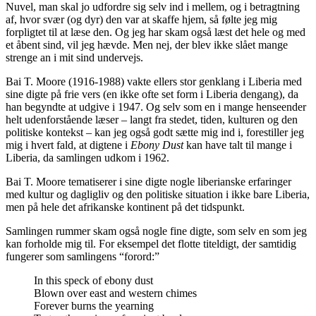
Nuvel, man skal jo udfordre sig selv ind i mellem, og i betragtning
af, hvor svær (og dyr) den var at skaffe hjem, så følte jeg mig
forpligtet til at læse den. Og jeg har skam også læst det hele og med
et åbent sind, vil jeg hævde. Men nej, der blev ikke slået mange
strenge an i mit sind undervejs.
Bai T. Moore (1916-1988) vakte ellers stor genklang i Liberia med
sine digte på frie vers (en ikke ofte set form i Liberia dengang), da
han begyndte at udgive i 1947. Og selv som en i mange henseender
helt udenforstående læser – langt fra stedet, tiden, kulturen og den
politiske kontekst – kan jeg også godt sætte mig ind i, forestiller jeg
mig i hvert fald, at digtene i
Ebony Dust
kan have talt til mange i
Liberia, da samlingen udkom i 1962.
Bai T. Moore tematiserer i sine digte nogle liberianske erfaringer
med kultur og dagligliv og den politiske situation i ikke bare Liberia,
men på hele det afrikanske kontinent på det tidspunkt.
Samlingen rummer skam også nogle fine digte, som selv en som jeg
kan forholde mig til. For eksempel det flotte titeldigt, der samtidig
fungerer som samlingens “forord:”
In this speck of ebony dust
Blown over east and western chimes
Forever burns the yearning