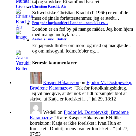
tøj og smykker. Et samfund baseret…
Christian Kracht: Air
Schweiziske Christian Kracht (f. 1966) er en af de
mest originale forfatterstemmer, jeg er stødt…
Fem gode boghandeler i London – som ikke er…
London er en fed by på mange måder. Jeg kom hjem
med mange indtryk fra…
Asako Yuzuki: Butter
En japansk thriller om mord og mad og madglæde -
og om misogyni, fedmefobier og…
Seneste kommentarer
Kasper Håkansson
on
Fjodor M. Dostojevskij:
Brødrene Karamazov
: “
Tak for fortolkningsbidrag.
Jeg vil medgive, at det nok er lidt forsimplet blot at
skrive, at Katja er forelsket i…
”
jul 29, 18:12
Wedell
on
Fjodor M. Dostojevskij: Brødrene
Karamazov
: “
Kære Kasper Håkansson EN lille
korrektion: Katja er ikke forelsket i Ivan.Hun er
forelsket i Dmitrij, mens Ivan er forelsket…
”
jul 27,
07:53