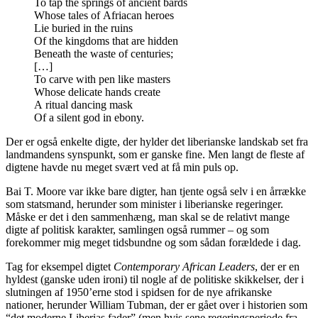
To tap the springs of ancient bards
Whose tales of Afriacan heroes
Lie buried in the ruins
Of the kingdoms that are hidden
Beneath the waste of centuries;
[…]
To carve with pen like masters
Whose delicate hands create
A ritual dancing mask
Of a silent god in ebony.
Der er også enkelte digte, der hylder det liberianske landskab set fra
landmandens synspunkt, som er ganske fine. Men langt de fleste af
digtene havde nu meget svært ved at få min puls op.
Bai T. Moore var ikke bare digter, han tjente også selv i en årrække
som statsmand, herunder som minister i liberianske regeringer.
Måske er det i den sammenhæng, man skal se de relativt mange
digte af politisk karakter, samlingen også rummer – og som
forekommer mig meget tidsbundne og som sådan forældede i dag.
Tag for eksempel digtet
Contemporary African Leaders
, der er en
hyldest (ganske uden ironi) til nogle af de politiske skikkelser, der i
slutningen af 1950’erne stod i spidsen for de nye afrikanske
nationer, herunder William Tubman, der er gået over i historien som
“det moderne Liberias fader” (men hvis sene regeringsperiode fra