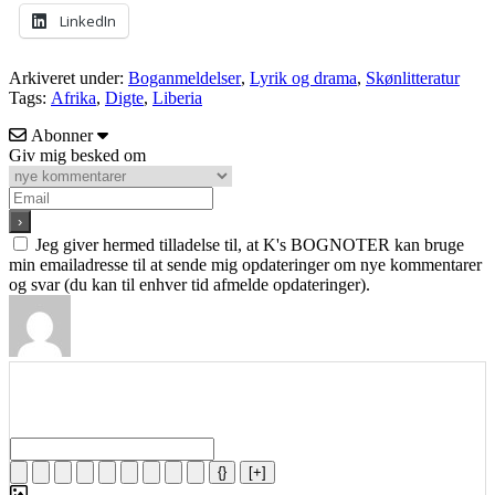
LinkedIn
Arkiveret under:
Boganmeldelser
,
Lyrik og drama
,
Skønlitteratur
Tags:
Afrika
,
Digte
,
Liberia
Abonner
Giv mig besked om
Jeg giver hermed tilladelse til, at K's BOGNOTER kan bruge
min emailadresse til at sende mig opdateringer om nye kommentarer
og svar (du kan til enhver tid afmelde opdateringer).
{}
[+]