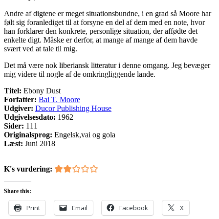
Andre af digtene er meget situationsbundne, i en grad så Moore har
følt sig foranlediget til at forsyne en del af dem med en note, hvor
han forklarer den konkrete, personlige situation, der affødte det
enkelte digt. Måske er derfor, at mange af mange af dem havde
svært ved at tale til mig.
Det må være nok liberiansk litteratur i denne omgang. Jeg bevæger
mig videre til nogle af de omkringliggende lande.
Titel:
Ebony Dust
Forfatter:
Bai T. Moore
Udgiver:
Ducor Publishing House
Udgivelsesdato:
1962
Sider:
111
Originalsprog:
Engelsk,vai og gola
Læst:
Juni 2018
K's vurdering:
Share this:
Print
Email
Facebook
X