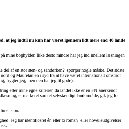
ed, at jeg indtil nu kun har været igennem lidt mere end 40 lande
de på mine boghylder. Ikke desto mindre har jeg ind imellem læsningen
 del af en stor sten- og sandørken?, spørger nogle måske. Det sidste
ord og Mauretanien i syd fra at have været internationalt omstridt
 frygter jeg, men den har jeg til gode).
ing efter mine egne kriterier, da landet ikke er en FN-anerkendt
undlæsning, er markeret som et selvstændigt landområde, gik jeg for
 dimension.
ghed. Jeg har identificeret én eller to roman- eller novelleudgivelser
nsk.