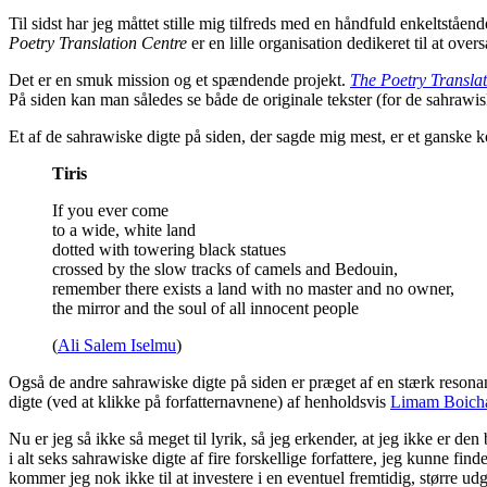
Til sidst har jeg måttet stille mig tilfreds med en håndfuld enkeltståen
Poetry Translation Centre
er en lille organisation dedikeret til at over
Det er en smuk mission og et spændende projekt.
The Poetry Translat
På siden kan man således se både de originale tekster (for de sahrawi
Et af de sahrawiske digte på siden, der sagde mig mest, er et ganske ko
Tiris
If you ever come
to a wide, white land
dotted with towering black statues
crossed by the slow tracks of camels and Bedouin,
remember there exists a land with no master and no owner,
the mirror and the soul of all innocent people
(
Ali Salem Iselmu
)
Også de andre sahrawiske digte på siden er præget af en stærk resonan
digte (ved at klikke på forfatternavnene) af henholdsvis
Limam Boich
Nu er jeg så ikke så meget til lyrik, så jeg erkender, at jeg ikke er 
i alt seks sahrawiske digte af fire forskellige forfattere, jeg kunne fin
kommer jeg nok ikke til at investere i en eventuel fremtidig, større udg