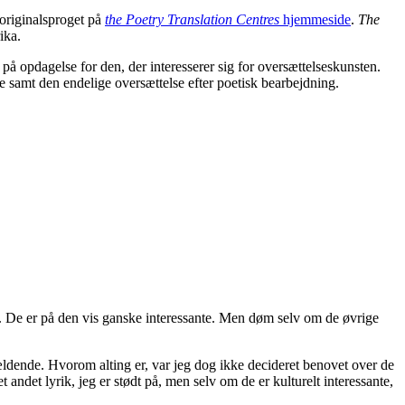
å originalsproget på
the Poetry Translation Centres
hjemmeside
.
The
ika.
på opdagelse for den, der interesserer sig for oversættelseskunsten.
e samt den endelige oversættelse efter poetisk bearbejdning.
on. De er på den vis ganske interessante. Men døm selv om de øvrige
gældende. Hvorom alting er, var jeg dog ikke decideret benovet over de
t andet lyrik, jeg er stødt på, men selv om de er kulturelt interessante,