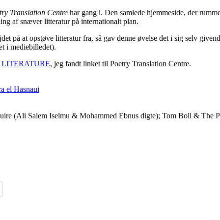
try Translation Centre
har gang i. Den samlede hjemmeside, der rummer e
ing af snæver litteratur på internationalt plan.
det på at opstøve litteratur fra, så gav denne øvelse det i sig selv given
t i mediebilledet).
 LITERATURE
, jeg fandt linket til Poetry Translation Centre.
a el Hasnaui
uire (Ali Salem Iselmu & Mohammed Ebnus digte); Tom Boll & The Po