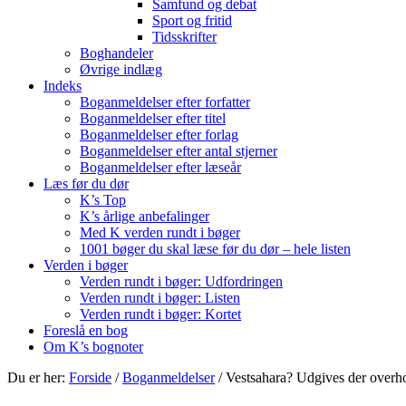
Samfund og debat
Sport og fritid
Tidsskrifter
Boghandeler
Øvrige indlæg
Indeks
Boganmeldelser efter forfatter
Boganmeldelser efter titel
Boganmeldelser efter forlag
Boganmeldelser efter antal stjerner
Boganmeldelser efter læseår
Læs før du dør
K’s Top
K’s årlige anbefalinger
Med K verden rundt i bøger
1001 bøger du skal læse før du dør – hele listen
Verden i bøger
Verden rundt i bøger: Udfordringen
Verden rundt i bøger: Listen
Verden rundt i bøger: Kortet
Foreslå en bog
Om K’s bognoter
Du er her:
Forside
/
Boganmeldelser
/
Vestsahara? Udgives der overhov