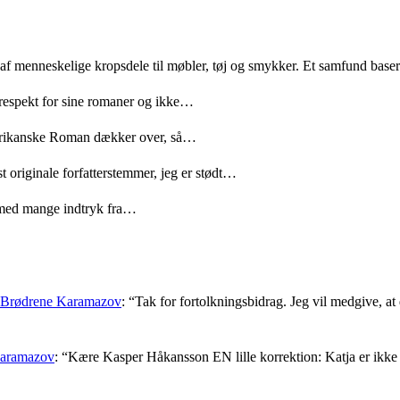
 af menneskelige kropsdele til møbler, tøj og smykker. Et samfund bas
 respekt for sine romaner og ikke…
merikanske Roman dækker over, så…
t originale forfatterstemmer, jeg er stødt…
med mange indtryk fra…
: Brødrene Karamazov
: “
Tak for fortolkningsbidrag. Jeg vil medgive, at d
Karamazov
: “
Kære Kasper Håkansson EN lille korrektion: Katja er ikke f