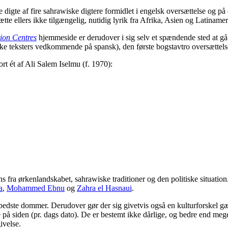
de digte af fire sahrawiske digtere formidlet i engelsk oversættelse og p
sætte ellers ikke tilgængelig, nutidig lyrik fra Afrika, Asien og Latinamer
ion Centres
hjemmeside er derudover i sig selv et spændende sted at gå 
ske teksters vedkommende på spansk), den første bogstavtro oversættels
rt ét af Ali Salem Iselmu (f. 1970):
s fra ørkenlandskabet, sahrawiske traditioner og den politiske situati
a
,
Mohammed Ebnu
og
Zahra el Hasnaui
.
den bedste dommer. Derudover gør der sig givetvis også en kulturforskel 
de på siden (pr. dags dato). De er bestemt ikke dårlige, og bedre end mege
ivelse.