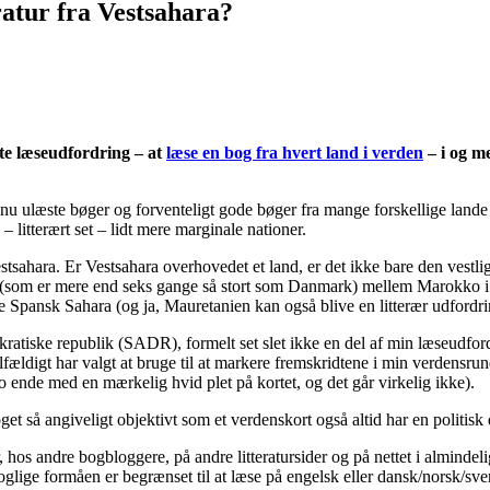
ratur fra Vestsahara?
agte læseudfordring – at
læse en bog fra hvert land i verden
– i og m
ndnu ulæste bøger og forventeligt gode bøger fra mange forskellige lan
– litterært set – lidt mere marginale nationer.
hara. Er Vestsahara overhovedet et land, er det ikke bare den vestlige
e (som er mere end seks gange så stort som Danmark) mellem Marokko i n
ansk Sahara (og ja, Mauretanien kan også blive en litterær udfordring,
tiske republik (SADR), formelt set slet ikke en del af min læseudfordr
tilfældigt har valgt at bruge til at markere fremskridtene i min verdensr
g jo ende med en mærkelig hvid plet på kortet, og det går virkelig ikke).
get så angiveligt objektivt som et verdenskort også altid har en politisk
, hos andre bogbloggere, på andre litteratursider og på nettet i almindeli
glige formåen er begrænset til at læse på engelsk eller dansk/norsk/sve