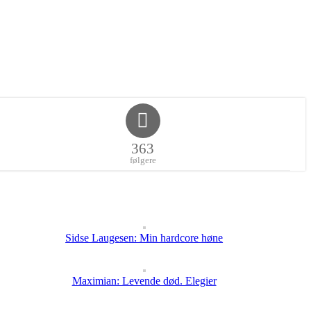
363
følgere
Sidse Laugesen: Min hardcore høne
Maximian: Levende død. Elegier