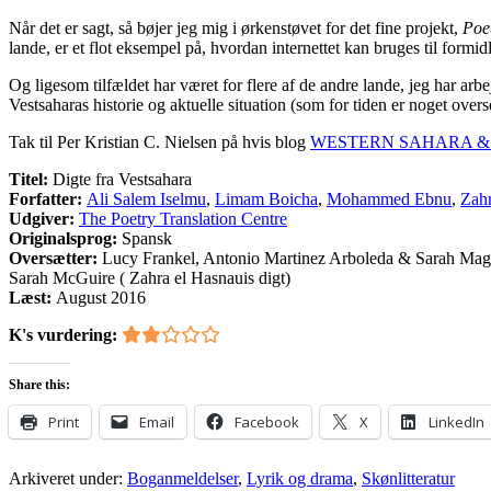
Når det er sagt, så bøjer jeg mig i ørkenstøvet for det fine projekt,
Poe
lande, er et flot eksempel på, hvordan internettet kan bruges til formidl
Og ligesom tilfældet har været for flere af de andre lande, jeg har arbej
Vestsaharas historie og aktuelle situation (som for tiden er noget overse
Tak til Per Kristian C. Nielsen på hvis blog
WESTERN SAHARA &
Titel:
Digte fra Vestsahara
Forfatter:
Ali Salem Iselmu
,
Limam Boicha
,
Mohammed Ebnu
,
Zahr
Udgiver:
The Poetry Translation Centre
Originalsprog:
Spansk
Oversætter:
Lucy Frankel, Antonio Martinez Arboleda & Sarah Mag
Sarah McGuire ( Zahra el Hasnauis digt)
Læst:
August 2016
K's vurdering:
Share this:
Print
Email
Facebook
X
LinkedIn
Arkiveret under:
Boganmeldelser
,
Lyrik og drama
,
Skønlitteratur