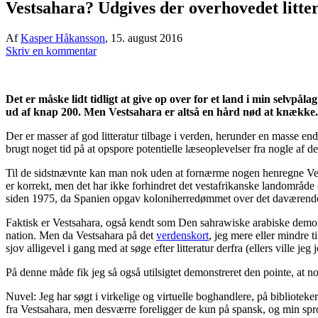
Vestsahara? Udgives der overhovedet litte
Af
Kasper Håkansson
,
15. august 2016
Skriv en kommentar
Det er måske lidt tidligt at give op over for et land i min selvpål
ud af knap 200. Men Vestsahara er altså en hård nød at knække.
Der er masser af god litteratur tilbage i verden, herunder en masse e
brugt noget tid på at opspore potentielle læseoplevelser fra nogle af de 
Til de sidstnævnte kan man nok uden at fornærme nogen henregne Vestsa
er korrekt, men det har ikke forhindret det vestafrikanske landområd
siden 1975, da Spanien opgav koloniherredømmet over det daværende Sp
Faktisk er Vestsahara, også kendt som Den sahrawiske arabiske demokra
nation. Men da Vestsahara på det
verdenskort
, jeg mere eller mindre 
sjov alligevel i gang med at søge efter litteratur derfra (ellers ville je
På denne måde fik jeg så også utilsigtet demonstreret den pointe, at no
Nuvel: Jeg har søgt i virkelige og virtuelle boghandlere, på biblioteker
fra Vestsahara, men desværre foreligger de kun på spansk, og min spro