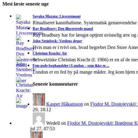
Mest læste seneste uge
Sayaka Murata: Livsceremoni
Ritualiseret kannibalisme. Systematisk genanvendelse
Ray Bradbury: Den illustrerede mand
Ray Bradbury har for længst optjent uvisnelig ære og
John Steinbeck: Vredens druer
Hvis man er i tvivl om, hvad begrebet Den Store A
Christian Kracht: Air
Schweiziske Christian Kracht (f. 1966) er en af de mes
Fem gode boghandeler i London – som ikke er…
London er en fed by på mange måder. Jeg kom hjem 
Seneste kommentarer
Kasper Håkansson
on
Fjodor M. Dostojevskij
29, 18:12
Wedell
on
Fjodor M. Dostojevskij: Brødrene 
jul 27, 07:53