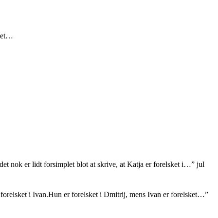
eret…
et nok er lidt forsimplet blot at skrive, at Katja er forelsket i…
”
jul
orelsket i Ivan.Hun er forelsket i Dmitrij, mens Ivan er forelsket…
”