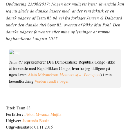
Opdatering 23/06/2017: Nogen har muligvis lyttet, ihvertfald kan
jeg nu glæde de danske læsere med, at der rent faktisk er en
dansk udgave af
Tram 83
på vej fra forlaget Jensen & Dalgaard
under den danske titel
Spor 83
, oversat af Rikke Mai Pohl. Den
danske udgave forventes efter mine oplysninger at ramme
boghandlerne i august 2017.
Tram 83
repræsenterer Den Demokratiske Republik Congo (ikke
at forveksle med Republikken Congo, hvorfra jeg tidligere på
ugen læste
Alain Mabanckous
Memoirs of a Porcupine
) i min
læseudfordring
Verden rundt i bøger
.
Titel:
Tram 83
Forfatter:
Fiston Mwanza Mujila
Udgiver:
Jacaranda Books
Udgivelsesdato:
01.11.2015