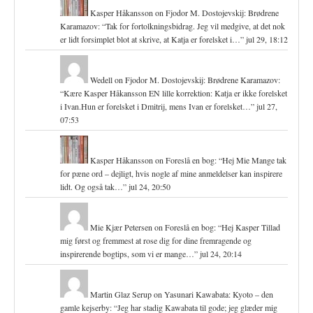
Kasper Håkansson
on
Fjodor M. Dostojevskij: Brødrene
Karamazov
: “
Tak for fortolkningsbidrag. Jeg vil medgive, at det nok
er lidt forsimplet blot at skrive, at Katja er forelsket i…
”
jul 29, 18:12
Wedell
on
Fjodor M. Dostojevskij: Brødrene Karamazov
:
“
Kære Kasper Håkansson EN lille korrektion: Katja er ikke forelsket
i Ivan.Hun er forelsket i Dmitrij, mens Ivan er forelsket…
”
jul 27,
07:53
Kasper Håkansson
on
Foreslå en bog
: “
Hej Mie Mange tak
for pæne ord – dejligt, hvis nogle af mine anmeldelser kan inspirere
lidt. Og også tak…
”
jul 24, 20:50
Mie Kjær Petersen
on
Foreslå en bog
: “
Hej Kasper Tillad
mig først og fremmest at rose dig for dine fremragende og
inspirerende bogtips, som vi er mange…
”
jul 24, 20:14
Martin Glaz Serup
on
Yasunari Kawabata: Kyoto – den
gamle kejserby
: “
Jeg har stadig Kawabata til gode; jeg glæder mig