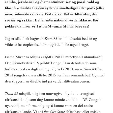
samba, jernbaner og diamantminer, sex og poesi, vold og
filosofi – direkte fra den sydende smeltedigel i det post- (eller
neo-) koloniale centrale Vestafrika. Det er litteratur, der
rocker og rykker. Det er international verdensklasse. For
pokker da, hvor er Fiston Mwanza Mujila bare sej!
Jeg er slået helt bagover.
Tram 83
er min absolut bedste og
vildeste læseoplevelse i år – og i det hele taget længe.
Fiston Mwanza Mujila er født i 1981 i minebyen Lubumbashi,
Den Demokratiske Republik Congo. Han debuterede som
forfatter med en digtsamling udgivet i 2013, men
Tram 83
fra
2014 (engelsk oversættelse 2015) er hans romandebut. Og med
den stryger han direkte ind på verdenslitteraturscenen.
Tram 83
udspiller sig i en unavngiven by i et unavngivet
afrikansk land, som dog kunne minde en del om DR Congo i
nyere tid, men formentlig også kunne være en del andre
afrikanske lande. Vi er i
the City State
(Kinshasa eller måske