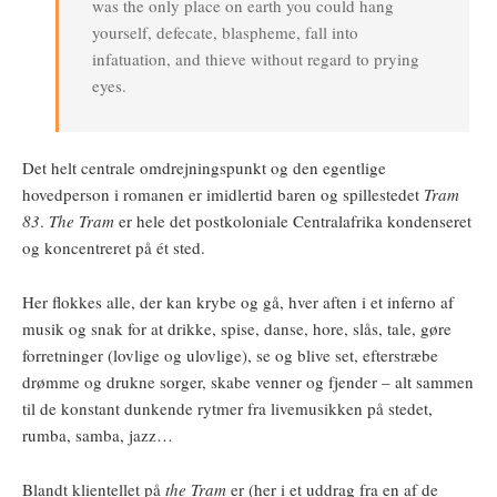
was the only place on earth you could hang
yourself, defecate, blaspheme, fall into
infatuation, and thieve without regard to prying
eyes.
Det helt centrale omdrejningspunkt og den egentlige
hovedperson i romanen er imidlertid baren og spillestedet
Tram
83
.
The Tram
er hele det postkoloniale Centralafrika kondenseret
og koncentreret på ét sted.
Her flokkes alle, der kan krybe og gå, hver aften i et inferno af
musik og snak for at drikke, spise, danse, hore, slås, tale, gøre
forretninger (lovlige og ulovlige), se og blive set, efterstræbe
drømme og drukne sorger, skabe venner og fjender – alt sammen
til de konstant dunkende rytmer fra livemusikken på stedet,
rumba, samba, jazz…
Blandt klientellet på
the Tram
er (her i et uddrag fra en af de