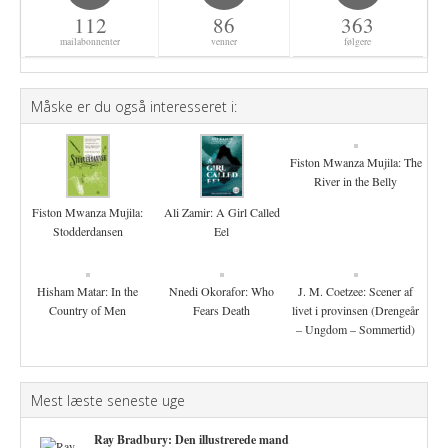
112
86
363
mailabonnenter
venner
følgere
Måske er du også interesseret i:
Fiston Mwanza Mujila: The
River in the Belly
Fiston Mwanza Mujila:
Ali Zamir: A Girl Called
Stodderdansen
Eel
Hisham Matar: In the
Nnedi Okorafor: Who
J. M. Coetzee: Scener af
Country of Men
Fears Death
livet i provinsen (Drengeår
– Ungdom – Sommertid)
Mest læste seneste uge
Ray Bradbury: Den illustrerede mand