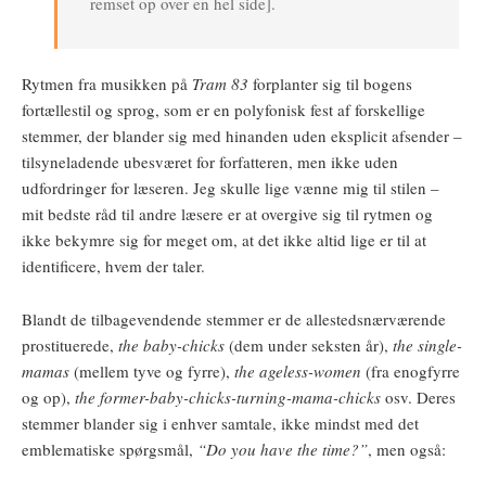
remset op over en hel side].
Rytmen fra musikken på
Tram 83
forplanter sig til bogens
fortællestil og sprog, som er en polyfonisk fest af forskellige
stemmer, der blander sig med hinanden uden eksplicit afsender –
tilsyneladende ubesværet for forfatteren, men ikke uden
udfordringer for læseren. Jeg skulle lige vænne mig til stilen –
mit bedste råd til andre læsere er at overgive sig til rytmen og
ikke bekymre sig for meget om, at det ikke altid lige er til at
identificere, hvem der taler.
Blandt de tilbagevendende stemmer er de allestedsnærværende
prostituerede,
the baby-chicks
(dem under seksten år),
the single-
mamas
(mellem tyve og fyrre),
the ageless-women
(fra enogfyrre
og op),
the former-baby-chicks-turning-mama-chicks
osv. Deres
stemmer blander sig i enhver samtale, ikke mindst med det
emblematiske spørgsmål,
“Do you have the time?”
, men også: