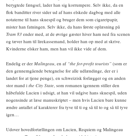
berygtede fængsel, lader han sig korrumpere. Selv ikke, da en
flok banditter river sider ud af hans elskede dagbog med alle
notaterne til hans skuespil og bruger dem som cigaretpapir,
mister han fatningen. Selv ikke, da hans første oplæsning på
Tram 83
ender med, at de øvrige gæster hiver ham ned fra scenen
og tæver ham til lirekassemand, holder han op med at skrive.
Kvinderne elsker ham, men han vil ikke vide af dem.
Endelig er der
Malingeau
, en af
“the for-profit tourists”
(som er
den gennemgående betegnelse for alle udlændinge, der er i
landet for at tjene penge), en schweizisk forlægger og en anden
stor mand i
the City State
, som romanen igennem stiller den
håbefulde Lucien i udsigt, at han vil udgive hans skuespil, uden
nogensinde at læse manuskriptet – men hvis Lucien bare kunne
ændre antallet af karakterer fra tyve til ti og så til to og så til tyve
igen…
Udover hovedfortællingen om Lucien, Requiem og Malingeau