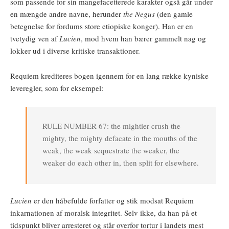
som passende for sin mangefacetterede karakter også går under
en mængde andre navne, herunder
the Negus
(den gamle
betegnelse for fordums store etiopiske konger). Han er en
tvetydig ven af
Lucien
, mod hvem han bærer gammelt nag og
lokker ud i diverse kritiske transaktioner.
Requiem krediteres bogen igennem for en lang række kyniske
leveregler, som for eksempel:
RULE NUMBER 67: the mightier crush the
mighty, the mighty defacate in the mouths of the
weak, the weak sequestrate the weaker, the
weaker do each other in, then split for elsewhere.
Lucien
er den håbefulde forfatter og stik modsat Requiem
inkarnationen af moralsk integritet. Selv ikke, da han på et
tidspunkt bliver arresteret og står overfor tortur i landets mest