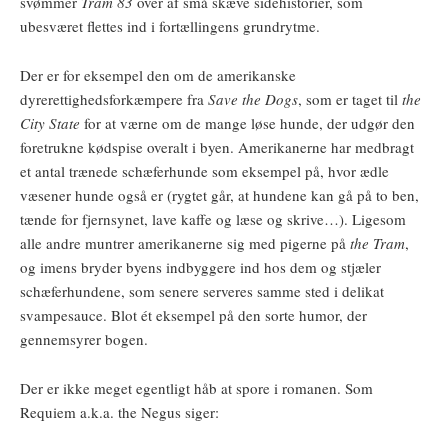
svømmer
Tram 83
over af små skæve sidehistorier, som
ubesværet flettes ind i fortællingens grundrytme.
Der er for eksempel den om de amerikanske
dyrerettighedsforkæmpere fra
Save the Dogs
, som er taget til
the
City State
for at værne om de mange løse hunde, der udgør den
foretrukne kødspise overalt i byen. Amerikanerne har medbragt
et antal trænede schæferhunde som eksempel på, hvor ædle
væsener hunde også er (rygtet går, at hundene kan gå på to ben,
tænde for fjernsynet, lave kaffe og læse og skrive…). Ligesom
alle andre muntrer amerikanerne sig med pigerne på
the Tram
,
og imens bryder byens indbyggere ind hos dem og stjæler
schæferhundene, som senere serveres samme sted i delikat
svampesauce. Blot ét eksempel på den sorte humor, der
gennemsyrer bogen.
Der er ikke meget egentligt håb at spore i romanen. Som
Requiem a.k.a. the Negus siger: