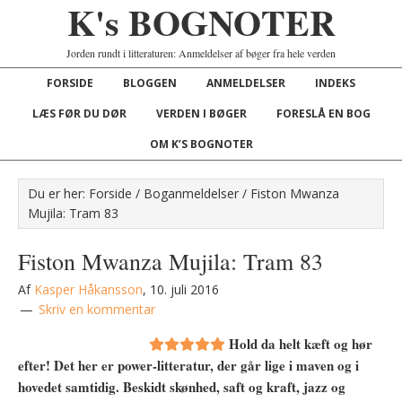
K's BOGNOTER
Jorden rundt i litteraturen: Anmeldelser af bøger fra hele verden
FORSIDE
BLOGGEN
ANMELDELSER
INDEKS
LÆS FØR DU DØR
VERDEN I BØGER
FORESLÅ EN BOG
OM K’S BOGNOTER
Du er her:
Forside
/
Boganmeldelser
/
Fiston Mwanza
Mujila: Tram 83
Fiston Mwanza Mujila: Tram 83
Af
Kasper Håkansson
,
10. juli 2016
Skriv en kommentar
Hold da helt kæft og hør
efter! Det her er power-litteratur, der går lige i maven og i
hovedet samtidig. Beskidt skønhed, saft og kraft, jazz og