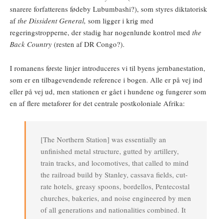
snarere forfatterens fødeby Lubumbashi?), som styres diktatorisk
af
the Dissident General,
som ligger i krig med
regeringstropperne, der stadig har nogenlunde kontrol med
the
Back Country
(resten af DR Congo?).
I romanens første linjer introduceres vi til byens jernbanestation,
som er en tilbagevendende reference i bogen. Alle er på vej ind
eller på vej ud, men stationen er gået i hundene og fungerer som
en af flere metaforer for det centrale postkoloniale Afrika:
[The Northern Station] was essentially an
unfinished metal structure, gutted by artillery,
train tracks, and locomotives, that called to mind
the railroad build by Stanley, cassava fields, cut-
rate hotels, greasy spoons, bordellos, Pentecostal
churches, bakeries, and noise engineered by men
of all generations and nationalities combined. It