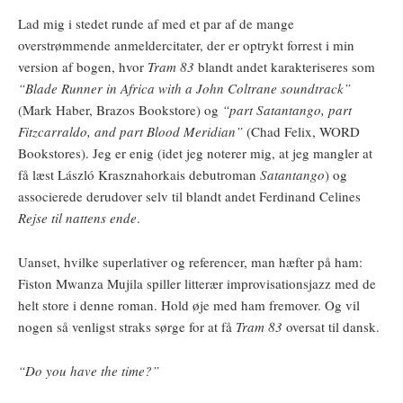
Lad mig i stedet runde af med et par af de mange
overstrømmende anmeldercitater, der er optrykt forrest i min
version af bogen, hvor
Tram 83
blandt andet karakteriseres som
“Blade Runner in Africa with a John Coltrane soundtrack”
(Mark Haber, Brazos Bookstore) og
“part Satantango, part
Fitzcarraldo, and part Blood Meridian”
(Chad Felix, WORD
Bookstores). Jeg er enig (idet jeg noterer mig, at jeg mangler at
få læst László Krasznahorkais debutroman
Satantango
) og
associerede derudover selv til blandt andet Ferdinand Celines
Rejse til nattens ende
.
Uanset, hvilke superlativer og referencer, man hæfter på ham:
Fiston Mwanza Mujila spiller litterær improvisationsjazz med de
helt store i denne roman. Hold øje med ham fremover. Og vil
nogen så venligst straks sørge for at få
Tram 83
oversat til dansk.
“Do you have the time?”