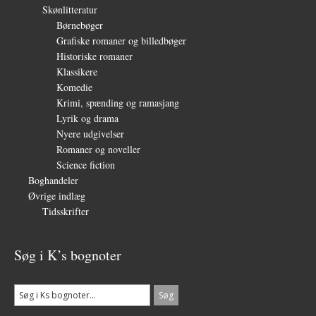
Skønlitteratur
(1.232)
Børnebøger
(11)
Grafiske romaner og billedbøger
(15)
Historiske romaner
(115)
Klassikere
(254)
Komedie
(16)
Krimi, spænding og ramasjang
(66)
Lyrik og drama
(64)
Nyere udgivelser
(319)
Romaner og noveller
(1.081)
Science fiction
(56)
Boghandeler
(34)
Øvrige indlæg
(36)
Tidsskrifter
(3)
Søg i K’s bognoter