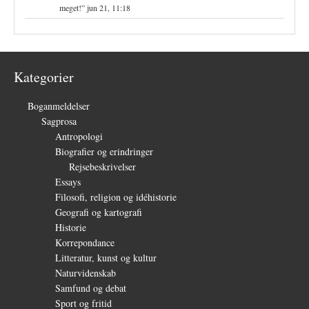
meget!
”
jun 21, 11:18
Kategorier
Boganmeldelser
(1.327)
Sagprosa
(150)
Antropologi
(4)
Biografier og erindringer
(39)
Rejsebeskrivelser
(3)
Essays
(27)
Filosofi, religion og idéhistorie
(26)
Geografi og kartografi
(9)
Historie
(30)
Korrepondance
(1)
Litteratur, kunst og kultur
(28)
Naturvidenskab
(6)
Samfund og debat
(35)
Sport og fritid
(6)