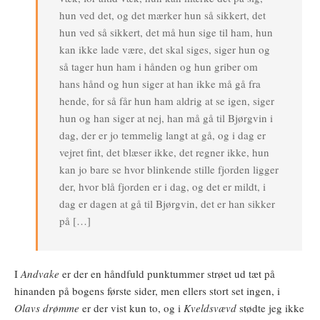
hun ved det, og det mærker hun så sikkert, det
hun ved så sikkert, det må hun sige til ham, hun
kan ikke lade være, det skal siges, siger hun og
så tager hun ham i hånden og hun griber om
hans hånd og hun siger at han ikke må gå fra
hende, for så får hun ham aldrig at se igen, siger
hun og han siger at nej, han må gå til Bjørgvin i
dag, der er jo temmelig langt at gå, og i dag er
vejret fint, det blæser ikke, det regner ikke, hun
kan jo bare se hvor blinkende stille fjorden ligger
der, hvor blå fjorden er i dag, og det er mildt, i
dag er dagen at gå til Bjørgvin, det er han sikker
på […]
I
Andvake
er der en håndfuld punktummer strøet ud tæt på
hinanden på bogens første sider, men ellers stort set ingen, i
Olavs drømme
er der vist kun to, og i
Kveldsvævd
stødte jeg ikke