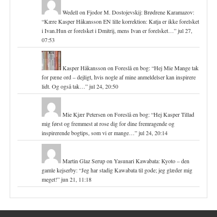
Wedell
on
Fjodor M. Dostojevskij: Brødrene Karamazov
:
“
Kære Kasper Håkansson EN lille korrektion: Katja er ikke forelsket
i Ivan.Hun er forelsket i Dmitrij, mens Ivan er forelsket…
”
jul 27,
07:53
Kasper Håkansson
on
Foreslå en bog
: “
Hej Mie Mange tak
for pæne ord – dejligt, hvis nogle af mine anmeldelser kan inspirere
lidt. Og også tak…
”
jul 24, 20:50
Mie Kjær Petersen
on
Foreslå en bog
: “
Hej Kasper Tillad
mig først og fremmest at rose dig for dine fremragende og
inspirerende bogtips, som vi er mange…
”
jul 24, 20:14
Martin Glaz Serup
on
Yasunari Kawabata: Kyoto – den
gamle kejserby
: “
Jeg har stadig Kawabata til gode; jeg glæder mig
meget!
”
jun 21, 11:18