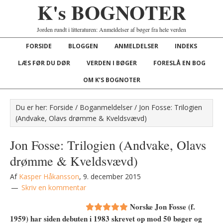
K's BOGNOTER
Jorden rundt i litteraturen: Anmeldelser af bøger fra hele verden
FORSIDE
BLOGGEN
ANMELDELSER
INDEKS
LÆS FØR DU DØR
VERDEN I BØGER
FORESLÅ EN BOG
OM K’S BOGNOTER
Du er her:
Forside
/
Boganmeldelser
/
Jon Fosse: Trilogien
(Andvake, Olavs drømme & Kveldsvævd)
Jon Fosse: Trilogien (Andvake, Olavs
drømme & Kveldsvævd)
Af
Kasper Håkansson
,
9. december 2015
Skriv en kommentar
Norske Jon Fosse (f.
1959) har siden debuten i 1983 skrevet op mod 50 bøger og