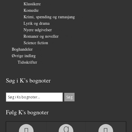
Klassikere
(254)
Komedie
(16)
Krimi, spænding og ramasjang
(66)
Lyrik og drama
(64)
Nyere udgivelser
(319)
Romaner og noveller
(1.081)
Science fiction
(56)
Boghandeler
(34)
Øvrige indlæg
(36)
Tidsskrifter
(3)
Søg i K’s bognoter
Følg K's bognoter