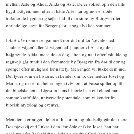
mellem Asle og Alida, Alida og Asle. De er vokset op i den lille
bygd Dølgen, men efter at både Asles far og mor er døde,
forlader de bygden og sejler ind til den store by Bjørgvin (det
oprindelige navn for Bergen) for at søge lykken sammen.
I
Andvake
(som er et gammelt norrønt ord for ‘søvnløshed,’
‘åndens vågen’ eller ‘årvågenhed’) møder vi Asle og den
højgravide Alida, mens de en dag, aften og nat i efterårskulde og
regnvejr går rundt i den fremmede by Bjørgvin fra dør til dør og
spørger efter mulighed for nattely. Men ingen vil lukke dem ind.
Det lyder som en historie, vi kender om to, der hedder Josef og
Maria, og der er da heller ingen tvivl om, at Fosse spiller op til
det bibelske tema. Ligesom hans historie i sin enkelthed har
samme kraftfulde, universelle potentiale, som vi kender fra
bibelsk mytologi og eventyr.
Men der sker noget i løbet af historien, og pludselig går der mere
Dostojevskij end Lukas i den, for Asle er ikke Josef, han har
også træk fra Raskolnikov. Asle elsker ikke Gud, han elsker