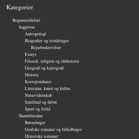
Kategorier
Boganmeldelser
(1.327)
Sagprosa
(150)
Antropologi
(4)
Biografier og erindringer
(39)
Rejsebeskrivelser
(3)
Essays
(27)
Filosofi, religion og idéhistorie
(26)
Geografi og kartografi
(9)
Historie
(30)
Korrepondance
(1)
Litteratur, kunst og kultur
(28)
Naturvidenskab
(6)
Samfund og debat
(35)
Sport og fritid
(6)
Skønlitteratur
(1.232)
Børnebøger
(11)
Grafiske romaner og billedbøger
(15)
Historiske romaner
(115)