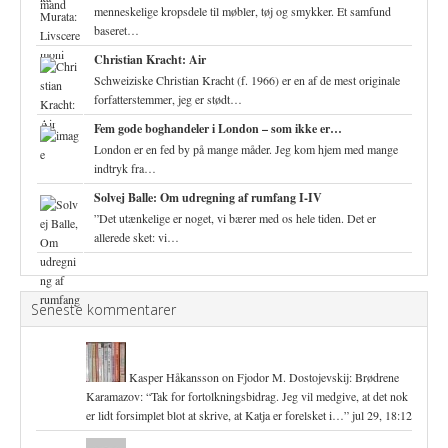
menneskelige kropsdele til møbler, tøj og smykker. Et samfund
baseret…
Christian Kracht: Air
Schweiziske Christian Kracht (f. 1966) er en af de mest originale
forfatterstemmer, jeg er stødt…
Fem gode boghandeler i London – som ikke er…
London er en fed by på mange måder. Jeg kom hjem med mange
indtryk fra…
Solvej Balle: Om udregning af rumfang I-IV
”Det utænkelige er noget, vi bærer med os hele tiden. Det er
allerede sket: vi…
Seneste kommentarer
Kasper Håkansson
on
Fjodor M. Dostojevskij: Brødrene
Karamazov
: “
Tak for fortolkningsbidrag. Jeg vil medgive, at det nok
er lidt forsimplet blot at skrive, at Katja er forelsket i…
”
jul 29, 18:12