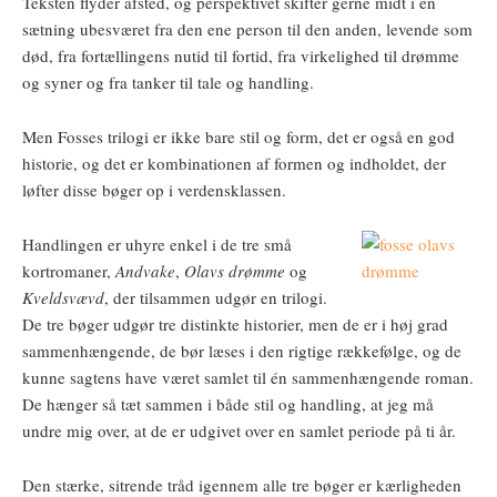
Teksten flyder afsted, og perspektivet skifter gerne midt i en
sætning ubesværet fra den ene person til den anden, levende som
død, fra fortællingens nutid til fortid, fra virkelighed til drømme
og syner og fra tanker til tale og handling.
Men Fosses trilogi er ikke bare stil og form, det er også en god
historie, og det er kombinationen af formen og indholdet, der
løfter disse bøger op i verdensklassen.
Handlingen er uhyre enkel i de tre små
kortromaner,
Andvake
,
Olavs drømme
og
Kveldsvævd
, der tilsammen udgør en trilogi.
De tre bøger udgør tre distinkte historier, men de er i høj grad
sammenhængende, de bør læses i den rigtige rækkefølge, og de
kunne sagtens have været samlet til én sammenhængende roman.
De hænger så tæt sammen i både stil og handling, at jeg må
undre mig over, at de er udgivet over en samlet periode på ti år.
Den stærke, sitrende tråd igennem alle tre bøger er kærligheden