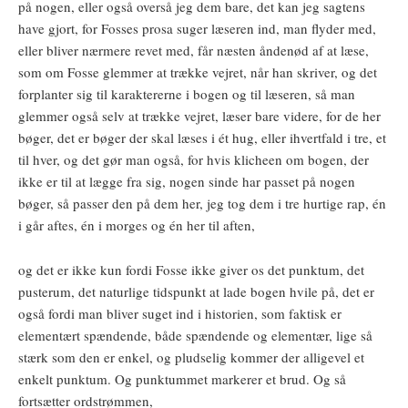
på nogen, eller også overså jeg dem bare, det kan jeg sagtens
have gjort, for Fosses prosa suger læseren ind, man flyder med,
eller bliver nærmere revet med, får næsten åndenød af at læse,
som om Fosse glemmer at trække vejret, når han skriver, og det
forplanter sig til karaktererne i bogen og til læseren, så man
glemmer også selv at trække vejret, læser bare videre, for de her
bøger, det er bøger der skal læses i ét hug, eller ihvertfald i tre, et
til hver, og det gør man også, for hvis klicheen om bogen, der
ikke er til at lægge fra sig, nogen sinde har passet på nogen
bøger, så passer den på dem her, jeg tog dem i tre hurtige rap, én
i går aftes, én i morges og én her til aften,
og det er ikke kun fordi Fosse ikke giver os det punktum, det
pusterum, det naturlige tidspunkt at lade bogen hvile på, det er
også fordi man bliver suget ind i historien, som faktisk er
elementært spændende, både spændende og elementær, lige så
stærk som den er enkel, og pludselig kommer der alligevel et
enkelt punktum. Og punktummet markerer et brud. Og så
fortsætter ordstrømmen,