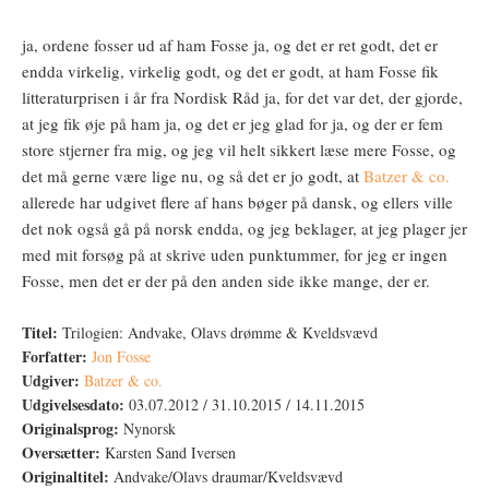
ja, ordene fosser ud af ham Fosse ja, og det er ret godt, det er
endda virkelig, virkelig godt, og det er godt, at ham Fosse fik
litteraturprisen i år fra Nordisk Råd ja, for det var det, der gjorde,
at jeg fik øje på ham ja, og det er jeg glad for ja, og der er fem
store stjerner fra mig, og jeg vil helt sikkert læse mere Fosse, og
det må gerne være lige nu, og så det er jo godt, at
Batzer & co.
allerede har udgivet flere af hans bøger på dansk, og ellers ville
det nok også gå på norsk endda, og jeg beklager, at jeg plager jer
med mit forsøg på at skrive uden punktummer, for jeg er ingen
Fosse, men det er der på den anden side ikke mange, der er.
Titel:
Trilogien: Andvake, Olavs drømme & Kveldsvævd
Forfatter:
Jon Fosse
Udgiver:
Batzer & co.
Udgivelsesdato:
03.07.2012 / 31.10.2015 / 14.11.2015
Originalsprog:
Nynorsk
Oversætter:
Karsten Sand Iversen
Originaltitel:
Andvake/Olavs draumar/Kveldsvævd