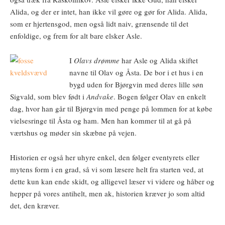
Alida, og der er intet, han ikke vil gøre og gør for Alida. Alida,
som er hjertensgod, men også lidt naiv, grænsende til det
enfoldige, og frem for alt bare elsker Asle.
I
Olavs drømme
har Asle og Alida skiftet
navne til Olav og Åsta. De bor i et hus i en
bygd uden for Bjørgvin med deres lille søn
Sigvald, som blev født i
Andvake
. Bogen følger Olav en enkelt
dag, hvor han går til Bjørgvin med penge på lommen for at købe
vielsesringe til Åsta og ham. Men han kommer til at gå på
værtshus og møder sin skæbne på vejen.
Historien er også her uhyre enkel, den følger eventyrets eller
mytens form i en grad, så vi som læsere helt fra starten ved, at
dette kun kan ende skidt, og alligevel læser vi videre og håber og
hepper på vores antihelt, men ak, historien kræver jo som altid
det, den kræver.