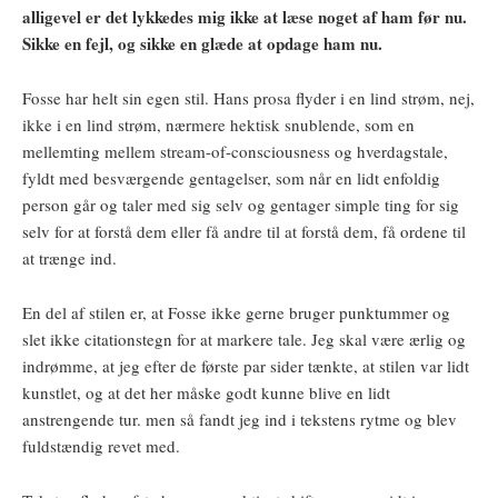
alligevel er det lykkedes mig ikke at læse noget af ham før nu.
Sikke en fejl, og sikke en glæde at opdage ham nu.
Fosse har helt sin egen stil. Hans prosa flyder i en lind strøm, nej,
ikke i en lind strøm, nærmere hektisk snublende, som en
mellemting mellem stream-of-consciousness og hverdagstale,
fyldt med besværgende gentagelser, som når en lidt enfoldig
person går og taler med sig selv og gentager simple ting for sig
selv for at forstå dem eller få andre til at forstå dem, få ordene til
at trænge ind.
En del af stilen er, at Fosse ikke gerne bruger punktummer og
slet ikke citationstegn for at markere tale. Jeg skal være ærlig og
indrømme, at jeg efter de første par sider tænkte, at stilen var lidt
kunstlet, og at det her måske godt kunne blive en lidt
anstrengende tur. men så fandt jeg ind i tekstens rytme og blev
fuldstændig revet med.