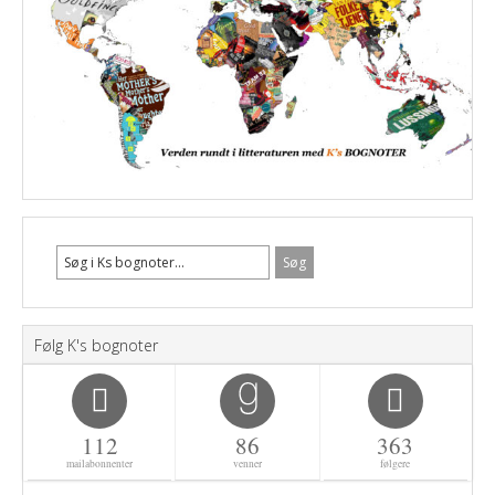
Følg K's bognoter
112
86
363
mailabonnenter
venner
følgere