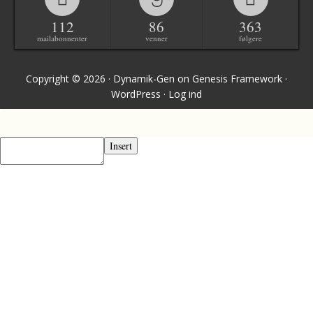
112
86
363
mailabonnenter
venner
følgere
Copyright © 2026 ·
Dynamik-Gen
on
Genesis Framework
·
WordPress
·
Log ind
Insert