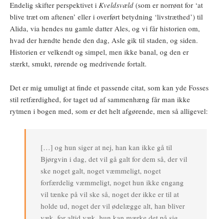
Endelig skifter perspektivet i
Kveldsvæld
(som er norrønt for ‘at
blive træt om aftenen’ eller i overført betydning ‘livstræthed’) til
Alida, via hendes nu gamle datter Ales, og vi får historien om,
hvad der hændte hende den dag, Asle gik til staden, og siden.
Historien er velkendt og simpel, men ikke banal, og den er
stærkt, smukt, rørende og medrivende fortalt.
Det er mig umuligt at finde et passende citat, som kan yde Fosses
stil retfærdighed, for taget ud af sammenhæng får man ikke
rytmen i bogen med, som er det helt afgørende, men så alligevel:
[…] og hun siger at nej, han kan ikke gå til
Bjørgvin i dag, det vil gå galt for dem så, der vil
ske noget galt, noget væmmeligt, noget
forfærdelig væmmeligt, noget hun ikke engang
vil tænke på vil ske så, noget der ikke er til at
holde ud, noget der vil ødelægge alt, han bliver
væk, for altid væk, hun kan mærke det på sig,