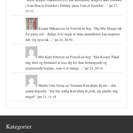
i Ivan.Hun er forelsket i Dmitrij, mens Ivan er forelsket…
”
jul 27,
07:53
Kasper Håkansson
on
Foreslå en bog
: “
Hej Mie Mange tak
for pæne ord – dejligt, hvis nogle af mine anmeldelser kan inspirere
lidt. Og også tak…
”
jul 24, 20:50
Mie Kjær Petersen
on
Foreslå en bog
: “
Hej Kasper Tillad
mig først og fremmest at rose dig for dine fremragende og
inspirerende bogtips, som vi er mange…
”
jul 24, 20:14
Martin Glaz Serup
on
Yasunari Kawabata: Kyoto – den
gamle kejserby
: “
Jeg har stadig Kawabata til gode; jeg glæder mig
meget!
”
jun 21, 11:18
Kategorier