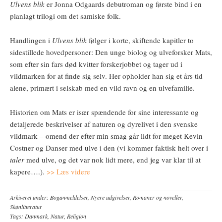
Ulvens blik
er Jonna Odgaards debutroman og første bind i en
planlagt trilogi om det samiske folk.
Handlingen i
Ulvens blik
følger i korte, skiftende kapitler to
sidestillede hovedpersoner: Den unge biolog og ulveforsker Mats,
som efter sin fars død kvitter forskerjobbet og tager ud i
vildmarken for at finde sig selv. Her opholder han sig et års tid
alene, primært i selskab med en vild ravn og en ulvefamilie.
Historien om Mats er især spændende for sine interessante og
detaljerede beskrivelser af naturen og dyrelivet i den svenske
vildmark – omend der efter min smag går lidt for meget Kevin
Costner og Danser med ulve i den (vi kommer faktisk helt over i
taler
med ulve, og det var nok lidt mere, end jeg var klar til at
kapere….).
>> Læs videre
Arkiveret under:
Boganmeldelser
,
Nyere udgivelser
,
Romaner og noveller
,
Skønlitteratur
Tags:
Danmark
,
Natur
,
Religion