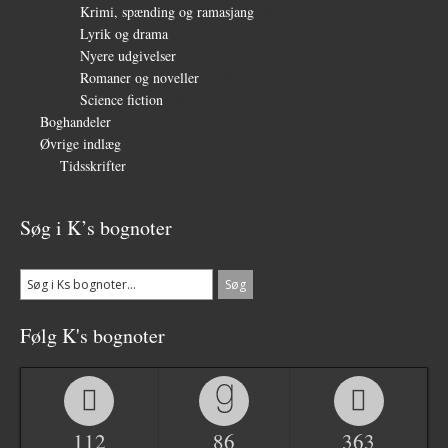
Krimi, spænding og ramasjang
(66)
Lyrik og drama
(64)
Nyere udgivelser
(319)
Romaner og noveller
(1.081)
Science fiction
(56)
Boghandeler
(34)
Øvrige indlæg
(36)
Tidsskrifter
(3)
Søg i K’s bognoter
Følg K's bognoter
112
86
363