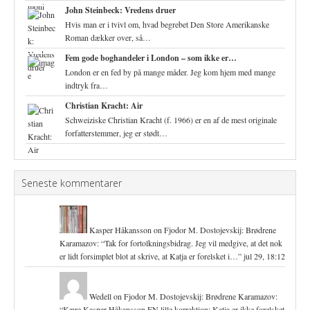
John Steinbeck: Vredens druer
Hvis man er i tvivl om, hvad begrebet Den Store Amerikanske
Roman dækker over, så…
Fem gode boghandeler i London – som ikke er…
London er en fed by på mange måder. Jeg kom hjem med mange
indtryk fra…
Christian Kracht: Air
Schweiziske Christian Kracht (f. 1966) er en af de mest originale
forfatterstemmer, jeg er stødt…
Seneste kommentarer
Kasper Håkansson
on
Fjodor M. Dostojevskij: Brødrene
Karamazov
: “
Tak for fortolkningsbidrag. Jeg vil medgive, at det nok
er lidt forsimplet blot at skrive, at Katja er forelsket i…
”
jul 29, 18:12
Wedell
on
Fjodor M. Dostojevskij: Brødrene Karamazov
:
“
Kære Kasper Håkansson EN lille korrektion: Katja er ikke forelsket