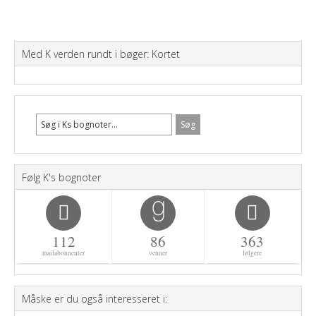
Med K verden rundt i bøger: Kortet
Følg K's bognoter
112
86
363
mailabonnenter
venner
følgere
Måske er du også interesseret i: