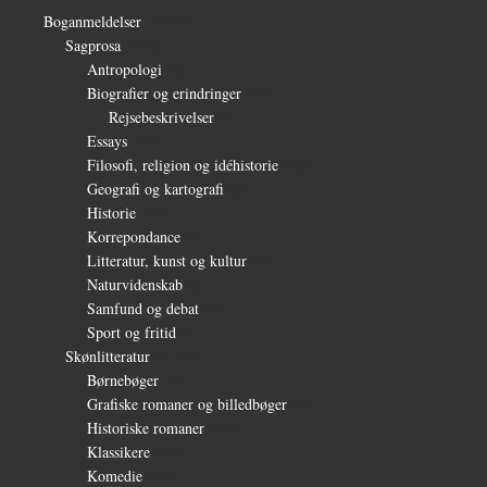
Boganmeldelser
(1.327)
Sagprosa
(150)
Antropologi
(4)
Biografier og erindringer
(39)
Rejsebeskrivelser
(3)
Essays
(27)
Filosofi, religion og idéhistorie
(26)
Geografi og kartografi
(9)
Historie
(30)
Korrepondance
(1)
Litteratur, kunst og kultur
(28)
Naturvidenskab
(6)
Samfund og debat
(35)
Sport og fritid
(6)
Skønlitteratur
(1.232)
Børnebøger
(11)
Grafiske romaner og billedbøger
(15)
Historiske romaner
(115)
Klassikere
(254)
Komedie
(16)