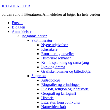
K's BOGNOTER
Jorden rundt i litteraturen: Anmeldelser af bøger fra hele verden
Forside
Bloggen
Anmeldelser
Boganmeldelser
Skønlitteratur
Nyere udgivelser
Klassikere
Romaner og noveller
Historiske romaner
Krimi, spænding og ramasjang
Lyrik og drama
Grafiske romaner og billedbøger
Sagprosa
Antropologi
Biografier og erindringer
Filosofi, religion og idéhistorie
Geografi og kartografi
Historie
Litteratur, kunst og kultur
Naturvidenskab