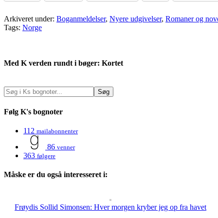
Arkiveret under:
Boganmeldelser
,
Nyere udgivelser
,
Romaner og nove
Tags:
Norge
Med K verden rundt i bøger: Kortet
Følg K's bognoter
112
mailabonnenter
86
venner
363
følgere
Måske er du også interesseret i:
Frøydis Sollid Simonsen: Hver morgen kryber jeg op fra havet