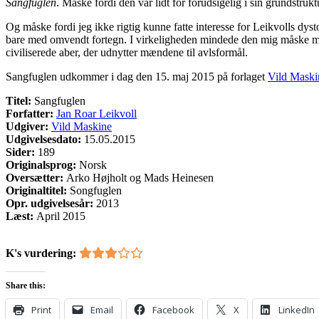
Sangfuglen
. Måske fordi den var lidt for forudsigelig i sin grundstrukt
Og måske fordi jeg ikke rigtig kunne fatte interesse for Leikvolls dys
bare med omvendt fortegn. I virkeligheden mindede den mig måske me
civiliserede aber, der udnytter mændene til avlsformål.
Sangfuglen udkommer i dag den 15. maj 2015 på forlaget
Vild Maski
Titel:
Sangfuglen
Forfatter:
Jan Roar Leikvoll
Udgiver:
Vild Maskine
Udgivelsesdato:
15.05.2015
Sider:
189
Originalsprog:
Norsk
Oversætter:
Arko Højholt og Mads Heinesen
Originaltitel:
Songfuglen
Opr. udgivelsesår:
2013
Læst:
April 2015
K's vurdering:
Share this:
Print
Email
Facebook
X
LinkedIn