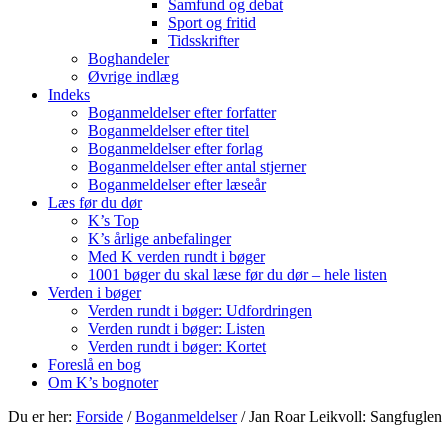
Samfund og debat
Sport og fritid
Tidsskrifter
Boghandeler
Øvrige indlæg
Indeks
Boganmeldelser efter forfatter
Boganmeldelser efter titel
Boganmeldelser efter forlag
Boganmeldelser efter antal stjerner
Boganmeldelser efter læseår
Læs før du dør
K’s Top
K’s årlige anbefalinger
Med K verden rundt i bøger
1001 bøger du skal læse før du dør – hele listen
Verden i bøger
Verden rundt i bøger: Udfordringen
Verden rundt i bøger: Listen
Verden rundt i bøger: Kortet
Foreslå en bog
Om K’s bognoter
Du er her:
Forside
/
Boganmeldelser
/
Jan Roar Leikvoll: Sangfuglen