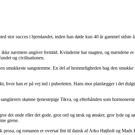
ed stor succes i hjemlandet, inden han døde kun 40 år gammel sidste å
en ikke nærmere angivet fremtid. Kvinderne har magten, og mændene er
undet og civilisationen.
 den smukkeste sangstemme. En del af hemmeligheden bag den smukke st
nkt, hvor han er på vej ind i puberteten. Hans mor planlægger i det dulg
ans sanglærers skønne tjenestepige Tikva, og efterhånden som hormonern
gror det onde eller det gode, gror ord og tæsk og ønsker, gror lyde og s
mine grene.
isk prosa, og romanen er oversat fint til dansk af Arko Højholt og Mads H