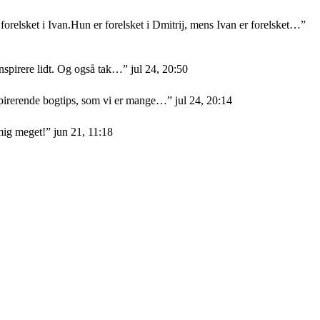
orelsket i Ivan.Hun er forelsket i Dmitrij, mens Ivan er forelsket…
”
nspirere lidt. Og også tak…
”
jul 24, 20:50
nspirerende bogtips, som vi er mange…
”
jul 24, 20:14
mig meget!
”
jun 21, 11:18