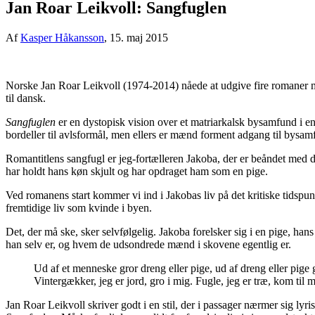
Jan Roar Leikvoll: Sangfuglen
Af
Kasper Håkansson
,
15. maj 2015
Norske Jan Roar Leikvoll (1974-2014) nåede at udgive fire romaner m
til dansk.
Sangfuglen
er en dystopisk vision over et matriarkalsk bysamfund i 
bordeller til avlsformål, men ellers er mænd forment adgang til bysamf
Romantitlens sangfugl er jeg-fortælleren Jakoba, der er beåndet med
har holdt hans køn skjult og har opdraget ham som en pige.
Ved romanens start kommer vi ind i Jakobas liv på det kritiske tidspu
fremtidige liv som kvinde i byen.
Det, der må ske, sker selvfølgelig. Jakoba forelsker sig i en pige, h
han selv er, og hvem de udsondrede mænd i skovene egentlig er.
Ud af et menneske gror dreng eller pige, ud af dreng eller pige 
Vintergækker, jeg er jord, gro i mig. Fugle, jeg er træ, kom til 
Jan Roar Leikvoll skriver godt i en stil, der i passager nærmer sig lyr