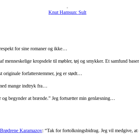
Knut Hamsun: Sult
 respekt for sine romaner og ikke…
 af menneskelige kropsdele til møbler, tøj og smykker. Et samfund bas
t originale forfatterstemmer, jeg er stødt…
med mange indtryk fra…
r og begynder at brænde.” Jeg fortsætter min genlæsning…
: Brødrene Karamazov
: “
Tak for fortolkningsbidrag. Jeg vil medgive, at d