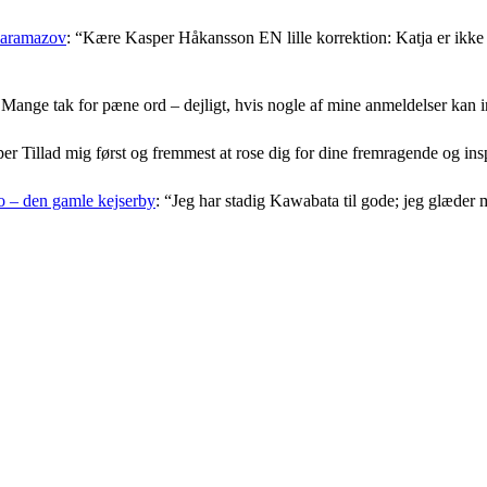
Karamazov
: “
Kære Kasper Håkansson EN lille korrektion: Katja er ikke f
Mange tak for pæne ord – dejligt, hvis nogle af mine anmeldelser kan i
er Tillad mig først og fremmest at rose dig for dine fremragende og i
 – den gamle kejserby
: “
Jeg har stadig Kawabata til gode; jeg glæder 