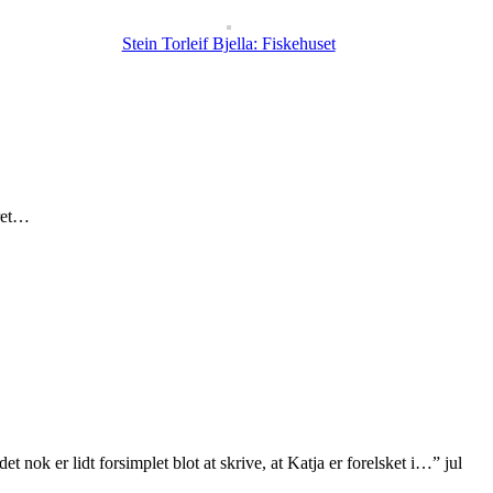
Stein Torleif Bjella: Fiskehuset
eret…
et nok er lidt forsimplet blot at skrive, at Katja er forelsket i…
”
jul