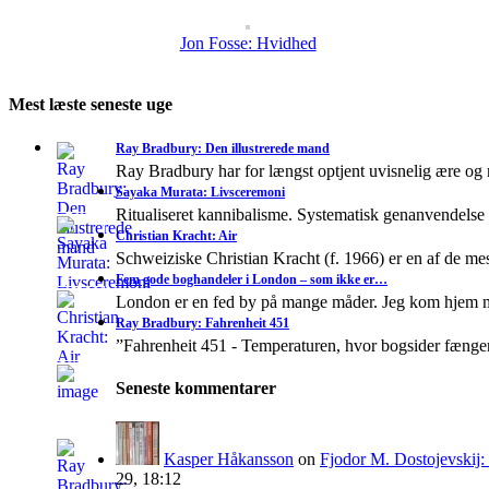
Jon Fosse: Hvidhed
Mest læste seneste uge
Ray Bradbury: Den illustrerede mand
Ray Bradbury har for længst optjent uvisnelig ære og
Sayaka Murata: Livsceremoni
Ritualiseret kannibalisme. Systematisk genanvendelse
Christian Kracht: Air
Schweiziske Christian Kracht (f. 1966) er en af de mes
Fem gode boghandeler i London – som ikke er…
London er en fed by på mange måder. Jeg kom hjem 
Ray Bradbury: Fahrenheit 451
”Fahrenheit 451 - Temperaturen, hvor bogsider fænge
Seneste kommentarer
Kasper Håkansson
on
Fjodor M. Dostojevskij
29, 18:12