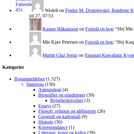
Wedell
on
Fjodor M. Dostojevskij: Brødrene 
jul 27, 07:53
Kasper Håkansson
on
Foreslå en bog
: “
Hej Mie 
Mie Kjær Petersen
on
Foreslå en bog
: “
Hej Kasp
Martin Glaz Serup
on
Yasunari Kawabata: Kyoto
Kategorier
Boganmeldelser
(1.327)
Sagprosa
(150)
Antropologi
(4)
Biografier og erindringer
(39)
Rejsebeskrivelser
(3)
Essays
(27)
Filosofi, religion og idéhistorie
(26)
Geografi og kartografi
(9)
Historie
(30)
Korrepondance
(1)
Litteratur, kunst og kultur
(28)