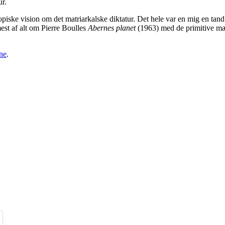
ur.
topiske vision om det matriarkalske diktatur. Det hele var en mig en ta
st af alt om Pierre Boulles
Abernes planet
(1963) med de primitive mæn
ne
.