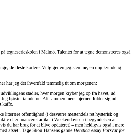
 på tegneserieskolen i Malmö. Talentet for at tegne demonstreres også
lange, de fleste kortere. Vi følger en jeg-stemme, en ung kvindelig
er har jeg det ihvertfald temmelig tit om morgenen:
udviklingens stadier, hver morgen kryber jeg op fra havet, ud
e: Jeg børster tænderne. Alt sammen mens hjernen folder sig ud
t kaffe.
ke litterære offentlighed (i desværre mestendels ret hysterisk og
ruktiv eller nuanceret artikel i Weekendavisen i begyndelsen af
hvis du har brug for at blive opdateret) – men heldigvis også i mere
op med afsæt i Tage Skou-Hansens gamle
Heretica
-essay
Forsvar for