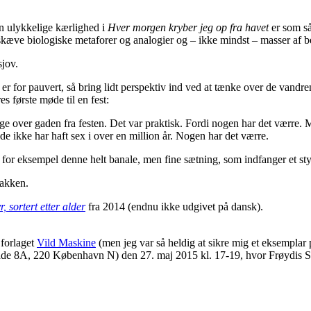
en ulykkelige kærlighed i
Hver morgen kryber jeg op fra havet
er som så
skæve biologiske metaforer og analogier og – ikke mindst – masser af b
sjov.
 er for pauvert, så bring lidt perspektiv ind ved at tænke over de vandre
 første møde til en fest:
e over gaden fra festen. Det var praktisk. Fordi nogen har det værre. 
at de ikke har haft sex i over en million år. Nogen har det værre.
for eksempel denne helt banale, men fine sætning, som indfanger et sty
nakken.
, sortert etter alder
fra 2014 (endnu ikke udgivet på dansk).
forlaget
Vild Maskine
(men jeg var så heldig at sikre mig et eksemplar
e 8A, 220 København N) den 27. maj 2015 kl. 17-19, hvor Frøydis Soll