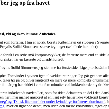
ber jeg op fra havet
esi, vid og skæv humor. Anbefales.
t som forfatter. Hun er norsk, bosat i København og studerer i Sverige
Frøydis Sollid Simonsens skæve tegninger (se billede herunder).
rie fortalt i en serie små kortprosastykker, de færreste mere end en side 
elsket, får en kæreste og til sidst forladt.
røydis Sollid Simonsens jeg-stemme fra første side. Lige præcis sådan h
be. Forsvinder i søvnen igen til vækkeuret ringer. Jeg går gennem alle 
 to, tager tøj på og bliver langsomt en mere og mere kompleks organism
til, når jeg har siddet i cirka fem minutter ved køkkenbordet og drukke
enren indadvendt navlepilleri, som for tiden debatteres en del i den dans
ten her i maj måned ansporet af en i sig selv heller ikke voldsomt konst
øeg’ og ‘Dansk litteratur lider under kvindelige forfatteres dominans’
, 
læg
, hvor en lignende debat, men uden den trælse kønsvinkel, tages 