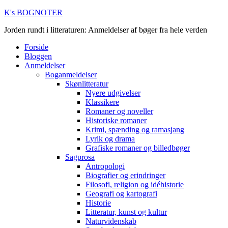
K's BOGNOTER
Jorden rundt i litteraturen: Anmeldelser af bøger fra hele verden
Forside
Bloggen
Anmeldelser
Boganmeldelser
Skønlitteratur
Nyere udgivelser
Klassikere
Romaner og noveller
Historiske romaner
Krimi, spænding og ramasjang
Lyrik og drama
Grafiske romaner og billedbøger
Sagprosa
Antropologi
Biografier og erindringer
Filosofi, religion og idéhistorie
Geografi og kartografi
Historie
Litteratur, kunst og kultur
Naturvidenskab