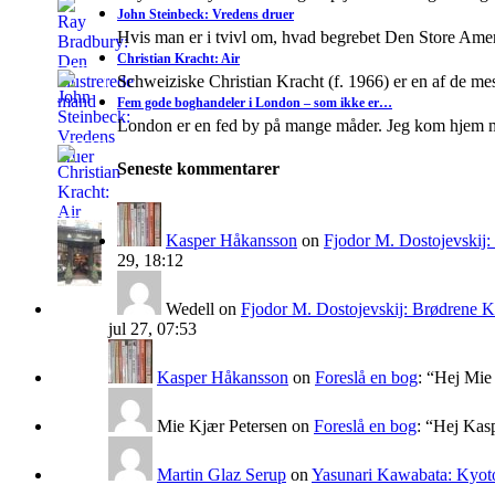
John Steinbeck: Vredens druer
Hvis man er i tvivl om, hvad begrebet Den Store A
Christian Kracht: Air
Schweiziske Christian Kracht (f. 1966) er en af de mes
Fem gode boghandeler i London – som ikke er…
London er en fed by på mange måder. Jeg kom hjem 
Seneste kommentarer
Kasper Håkansson
on
Fjodor M. Dostojevskij
29, 18:12
Wedell
on
Fjodor M. Dostojevskij: Brødrene 
jul 27, 07:53
Kasper Håkansson
on
Foreslå en bog
: “
Hej Mie 
Mie Kjær Petersen
on
Foreslå en bog
: “
Hej Kasp
Martin Glaz Serup
on
Yasunari Kawabata: Kyoto