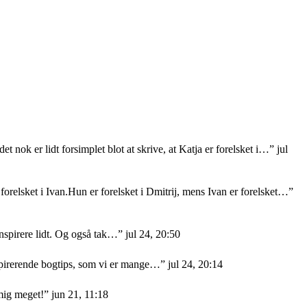
et nok er lidt forsimplet blot at skrive, at Katja er forelsket i…
”
jul
orelsket i Ivan.Hun er forelsket i Dmitrij, mens Ivan er forelsket…
”
nspirere lidt. Og også tak…
”
jul 24, 20:50
nspirerende bogtips, som vi er mange…
”
jul 24, 20:14
mig meget!
”
jun 21, 11:18