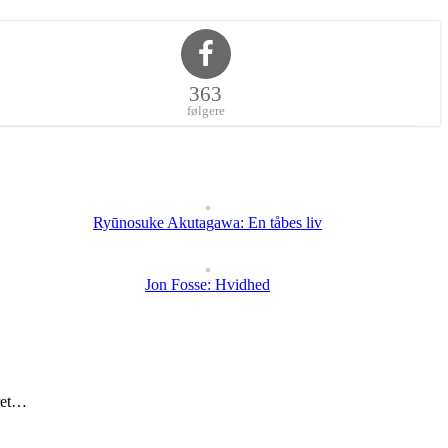
363
følgere
Ryūnosuke Akutagawa: En tåbes liv
Jon Fosse: Hvidhed
eret…