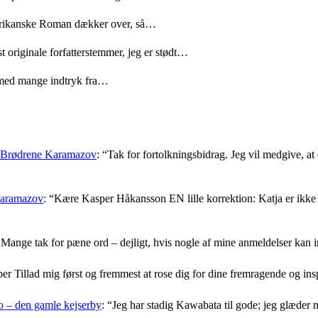
merikanske Roman dækker over, så…
t originale forfatterstemmer, jeg er stødt…
med mange indtryk fra…
: Brødrene Karamazov
: “
Tak for fortolkningsbidrag. Jeg vil medgive, at d
Karamazov
: “
Kære Kasper Håkansson EN lille korrektion: Katja er ikke f
Mange tak for pæne ord – dejligt, hvis nogle af mine anmeldelser kan i
er Tillad mig først og fremmest at rose dig for dine fremragende og i
 – den gamle kejserby
: “
Jeg har stadig Kawabata til gode; jeg glæder 