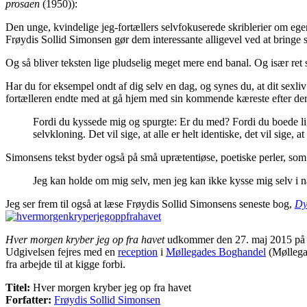
prosaen
(1950)):
Den unge, kvindelige jeg-fortællers selvfokuserede skriblerier om eg
Frøydis Sollid Simonsen gør dem interessante alligevel ved at bringe 
Og så bliver teksten lige pludselig meget mere end banal. Og især ret 
Har du for eksempel ondt af dig selv en dag, og synes du, at dit sexliv
fortælleren endte med at gå hjem med sin kommende kæreste efter deres
Fordi du kyssede mig og spurgte: Er du med? Fordi du boede lig
selvkloning. Det vil sige, at alle er helt identiske, det vil sige, 
Simonsens tekst byder også på små uprætentiøse, poetiske perler, som 
Jeg kan holde om mig selv, men jeg kan ikke kysse mig selv i 
Jeg ser frem til også at læse Frøydis Sollid Simonsens seneste bog,
Dyr
Hver morgen kryber jeg op fra havet
udkommer den 27. maj 2015 på 
Udgivelsen fejres med en
reception
i
Møllegades Boghandel
(Møllegad
fra arbejde til at kigge forbi.
Titel:
Hver morgen kryber jeg op fra havet
Forfatter:
Frøydis Sollid Simonsen