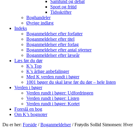
Samfund og debat
Sport og fritid
Tidsskrifter
Boghandeler
Øvrige indlæg
Indeks
Boganmeldelser efter forfatter
Boganmeldelser efter titel
Boganmeldelser efter forlag
Boganmeldelser efter antal stjerner
Boganmeldelser efter læseår
Læs før du dør
K’s Top
K’s årlige anbefalinger
Med K verden rundt i bøger
1001 bøger du skal læse før du dør – hele listen
Verden i bøger
Verden rundt i bøger: Udfordringen
Verden rundt i bøger: Listen
Verden rundt i bøger: Kortet
Foreslå en bog
Om K’s bognoter
Du er her:
Forside
/
Boganmeldelser
/
Frøydis Sollid Simonsen: Hver 