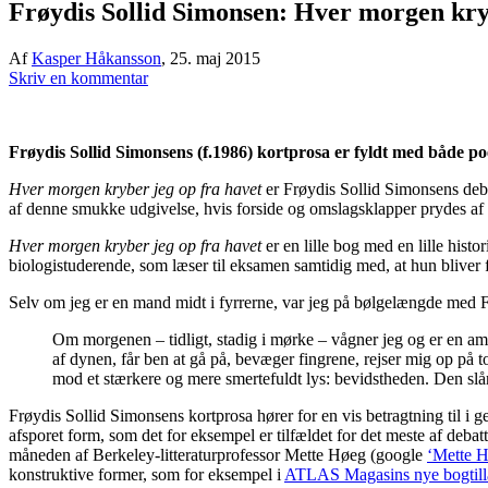
Frøydis Sollid Simonsen: Hver morgen kry
Af
Kasper Håkansson
,
25. maj 2015
Skriv en kommentar
Frøydis Sollid Simonsens (f.1986) kortprosa er fyldt med både po
Hver morgen kryber jeg op fra havet
er Frøydis Sollid Simonsens debu
af denne smukke udgivelse, hvis forside og omslagsklapper prydes af 
Hver morgen kryber jeg op fra havet
er en lille bog med en lille histo
biologistuderende, som læser til eksamen samtidig med, at hun bliver for
Selv om jeg er en mand midt i fyrrerne, var jeg på bølgelængde med F
Om morgenen – tidligt, stadig i mørke – vågner jeg og er en amø
af dynen, får ben at gå på, bevæger fingrene, rejser mig op på
mod et stærkere og mere smertefuldt lys: bevidstheden. Den slår 
Frøydis Sollid Simonsens kortprosa hører for en vis betragtning til i g
afsporet form, som det for eksempel er tilfældet for det meste af debat
måneden af Berkeley-litteraturprofessor Mette Høeg (google
‘Mette H
konstruktive former, som for eksempel i
ATLAS Magasins nye bogtil