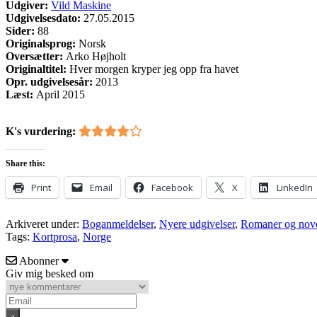
Udgiver:
Vild Maskine
Udgivelsesdato:
27.05.2015
Sider:
88
Originalsprog:
Norsk
Oversætter:
Arko Højholt
Originaltitel:
Hver morgen kryper jeg opp fra havet
Opr. udgivelsesår:
2013
Læst:
April 2015
K's vurdering:
Share this:
Print
Email
Facebook
X
LinkedIn
Arkiveret under:
Boganmeldelser
,
Nyere udgivelser
,
Romaner og nove
Tags:
Kortprosa
,
Norge
Abonner
Giv mig besked om