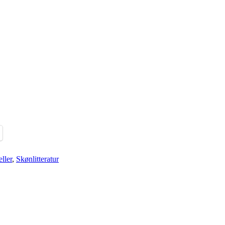
ller
,
Skønlitteratur