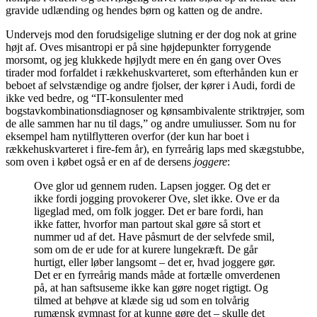
gravide udlænding og hendes børn og katten og de andre.
Undervejs mod den forudsigelige slutning er der dog nok at grine
højt af. Oves misantropi er på sine højdepunkter forrygende
morsomt, og jeg klukkede højlydt mere en én gang over Oves
tirader mod forfaldet i rækkehuskvarteret, som efterhånden kun er
beboet af selvstændige og andre fjolser, der kører i Audi, fordi de
ikke ved bedre, og “IT-konsulenter med
bogstavkombinationsdiagnoser og kønsambivalente striktrøjer, som
de alle sammen har nu til dags,” og andre umuliusser. Som nu for
eksempel ham nytilflytteren overfor (der kun har boet i
rækkehuskvarteret i fire-fem år), en fyrreårig laps med skægstubbe,
som oven i købet også er en af de dersens
joggere
:
Ove glor ud gennem ruden. Lapsen jogger. Og det er
ikke fordi jogging provokerer Ove, slet ikke. Ove er da
ligeglad med, om folk jogger. Det er bare fordi, han
ikke fatter, hvorfor man partout skal gøre så stort et
nummer ud af det. Have påsmurt de der selvfede smil,
som om de er ude for at kurere lungekræft. De går
hurtigt, eller løber langsomt – det er, hvad joggere gør.
Det er en fyrreårig mands måde at fortælle omverdenen
på, at han saftsuseme ikke kan gøre noget rigtigt. Og
tilmed at behøve at klæde sig ud som en tolvårig
rumænsk gymnast for at kunne gøre det – skulle det