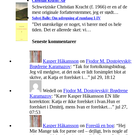
Christian Kracht: Air
Schweiziske Christian Kracht (f. 1966) er en af de
mest originale forfatterstemmer, jeg er stødt…
Solvej Balle: Om udregning af rumfang I-IV
”Det utænkelige er noget, vi bærer med os hele
tiden. Det er allerede sket: vi…
Seneste kommentarer
Kasper Håkansson
on
Fjodor M. Dostojevskij:
Brødrene Karamazov
: “
Tak for fortolkningsbidrag.
Jeg vil medgive, at det nok er lidt forsimplet blot at
skrive, at Katja er forelsket i…
”
jul 29, 18:12
Wedell
on
Fjodor M. Dostojevskij: Brødrene
Karamazov
: “
Kære Kasper Håkansson EN lille
korrektion: Katja er ikke forelsket i Ivan.Hun er
forelsket i Dmitrij, mens Ivan er forelsket…
”
jul 27,
07:53
Kasper Håkansson
on
Foreslå en bog
: “
Hej
Mie Mange tak for pæne ord – dejligt, hvis nogle af