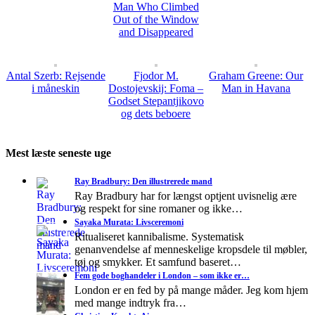
Man Who Climbed
Out of the Window
and Disappeared
Antal Szerb: Rejsende
Fjodor M.
Graham Greene: Our
i måneskin
Dostojevskij: Foma –
Man in Havana
Godset Stepantjikovo
og dets beboere
Mest læste seneste uge
Ray Bradbury: Den illustrerede mand
Ray Bradbury har for længst optjent uvisnelig ære
og respekt for sine romaner og ikke…
Sayaka Murata: Livsceremoni
Ritualiseret kannibalisme. Systematisk
genanvendelse af menneskelige kropsdele til møbler,
tøj og smykker. Et samfund baseret…
Fem gode boghandeler i London – som ikke er…
London er en fed by på mange måder. Jeg kom hjem
med mange indtryk fra…