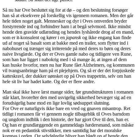
Så nu har Ove besluttet sig for at dø – og den beslutning forsøger
han så at eksekvere på forskellig vis igennem romanen. Men der går
hele tiden noget galt. Mennesker og dyr i Oves omverden bryder
forstyrrende ind og forhindrer ham i at begå selvmord. Ikke mindst
hende den gravide udlænding og hendes lyshårede drog af en mand,
som er it-konsulent og kører i en
japansk
og ikke engang kan finde
ud af noget så basalt som at bakke med en trailer, som flytter ind i
nabohuset og trænger sig irriterende på med deres to børn og deres
naive livsglæde. Og der er Oves gamle nabo og tidligere ven Rune,
som han har ligget i nabokrig med i så mange år, at ingen af dem
kan huske hvorfor, men nu har Rune fået Alzheimers, og kommunen
vil tvangsanbringe ham på et plejehjem. Og så er der det forpjuskede
katteskravl, der dukker uønsket op på Oves trappetrin, selv om han
hele sit liv har hadet katte. Og der er flere andre.
Man skal ikke have læst mange sider, før grundstrukturen i romanen
står klart, hvorefter den med usvigelig sikkerhed bevæger sig ad en
forudsigelig bane mod en lige lovlig sødsuppet slutning.
For Ove er naturligvis ikke bare en vred og gnaven misantrop. Ret
tidligt i romanen får vi gennem nogle tilbageblik til Oves barndom
og ungdom indblik i den historie, der har gjort Ove til den, han er.
Og han er grundlæggende en gammeldags hædersmand, som måske
nok er en pedantisk stivstikker, men samtidig har det moralske
kompas i orden. Og selvfølgelig bliver han blødt op af hende den