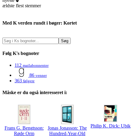
nyeste
ældste
flest stemmer
Med K verden rundt i bøger: Kortet
Følg K's bognoter
112
mailabonnenter
86
venner
363
følgere
Måske er du også interesseret i:
Philip K. Dick: Ubik
Frans G. Bengtsson:
Jonas Jonasson: The
Røde Orm
Hundred-Year-Old