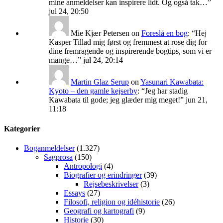
mine anmeldelser kan inspirere lidt. Og også tak…
”
jul 24, 20:50
Mie Kjær Petersen
on
Foreslå en bog
: “
Hej
Kasper Tillad mig først og fremmest at rose dig for
dine fremragende og inspirerende bogtips, som vi er
mange…
”
jul 24, 20:14
Martin Glaz Serup
on
Yasunari Kawabata:
Kyoto – den gamle kejserby
: “
Jeg har stadig
Kawabata til gode; jeg glæder mig meget!
”
jun 21,
11:18
Kategorier
Boganmeldelser
(1.327)
Sagprosa
(150)
Antropologi
(4)
Biografier og erindringer
(39)
Rejsebeskrivelser
(3)
Essays
(27)
Filosofi, religion og idéhistorie
(26)
Geografi og kartografi
(9)
Historie
(30)