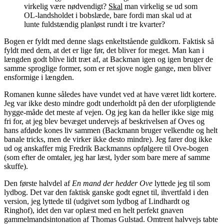
virkelig være nødvendigt?
Skal
man virkelig se ud som
OL-landsholdet i bobslæde, bare fordi man skal ud at
lunte fuldstændig planløst rundt i tre kvarter?
Bogen er fyldt med denne slags enkeltstående guldkorn. Faktisk så
fyldt med dem, at det er lige før, det bliver for meget. Man kan i
længden godt blive lidt træt af, at Backman igen og igen bruger de
samme sproglige former, som er ret sjove nogle gange, men bliver
ensformige i længden.
Romanen kunne således have vundet ved at have været lidt kortere.
Jeg var ikke desto mindre godt underholdt på den der uforpligtende
hygge-måde det meste af vejen. Og jeg kan da heller ikke sige mig
fri for, at jeg blev bevæget undervejs af beskrivelsen af Oves og
hans afdøde kones liv sammen (Backmann bruger velkendte og helt
banale tricks, men de virker ikke desto mindre). Jeg farer dog ikke
ud og anskaffer mig Fredrik Backmanns opfølgere til Ove-bogen
(som efter de omtaler, jeg har læst, lyder som bare mere af samme
skuffe).
Den første halvdel af
En mand der hedder Ove
lyttede jeg til som
lydbog. Det var den faktisk ganske godt egnet til, ihvertfald i den
version, jeg lyttede til (udgivet som lydbog af Lindhardt og
Ringhof), idet den var oplæst med en helt perfekt gnaven
gammelmandsintonation af Thomas Gulstad. Omtrent halvvejs tabte