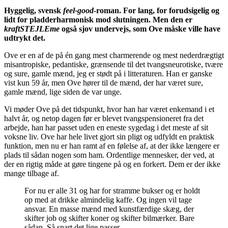
Hyggelig, svensk
feel-good
-roman. For lang, for forudsigelig og
lidt for pladderharmonisk mod slutningen. Men den er
kraftSTEJLEme
også sjov undervejs, som Ove måske ville have
udtrykt det.
Ove er en af de på én gang mest charmerende og mest nederdrægtigt
misantropiske, pedantiske, grænsende til det tvangsneurotiske, tvære
og sure, gamle mænd, jeg er stødt på i litteraturen. Han er ganske
vist kun 59 år, men Ove hører til de mænd, der har været sure,
gamle mænd, lige siden de var unge.
Vi møder Ove på det tidspunkt, hvor han har været enkemand i et
halvt år, og netop dagen før er blevet tvangspensioneret fra det
arbejde, han har passet uden en eneste sygedag i det meste af sit
voksne liv. Ove har hele livet gjort sin pligt og udfyldt en praktisk
funktion, men nu er han ramt af en følelse af, at der ikke længere er
plads til sådan nogen som ham. Ordentlige mennesker, der ved, at
der en rigtig måde at gøre tingene på og en forkert. Dem er der ikke
mange tilbage af.
For nu er alle 31 og har for stramme bukser og er holdt
op med at drikke almindelig kaffe. Og ingen vil tage
ansvar. En masse mænd med kunstfærdige skæg, der
skifter job og skifter koner og skifter bilmærker. Bare
sådan. Så snart det lige passer.