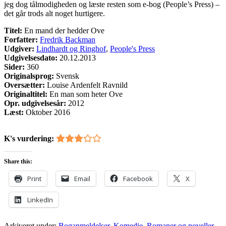
jeg dog tålmodigheden og læste resten som e-bog (People’s Press) –
det går trods alt noget hurtigere.
Titel:
En mand der hedder Ove
Forfatter:
Fredrik Backman
Udgiver:
Lindhardt og Ringhof
,
People's Press
Udgivelsesdato:
20.12.2013
Sider:
360
Originalsprog:
Svensk
Oversætter:
Louise Ardenfelt Ravnild
Originaltitel:
En man som heter Ove
Opr. udgivelsesår:
2012
Læst:
Oktober 2016
K's vurdering:
Share this:
Print
Email
Facebook
X
LinkedIn
Arkiveret under:
Boganmeldelser
,
Komedie
,
Romaner og noveller
,