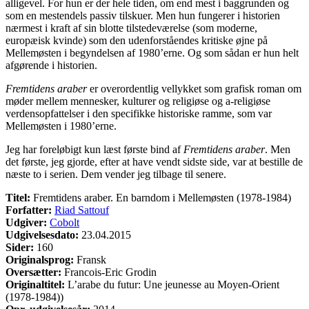
alligevel. For hun er der hele tiden, om end mest i baggrunden og
som en mestendels passiv tilskuer. Men hun fungerer i historien
nærmest i kraft af sin blotte tilstedeværelse (som moderne,
europæisk kvinde) som den udenforståendes kritiske øjne på
Mellemøsten i begyndelsen af 1980’erne. Og som sådan er hun helt
afgørende i historien.
Fremtidens araber
er overordentlig vellykket som grafisk roman om
møder mellem mennesker, kulturer og religiøse og a-religiøse
verdensopfattelser i den specifikke historiske ramme, som var
Mellemøsten i 1980’erne.
Jeg har foreløbigt kun læst første bind af
Fremtidens araber
. Men
det første, jeg gjorde, efter at have vendt sidste side, var at bestille de
næste to i serien. Dem vender jeg tilbage til senere.
Titel:
Fremtidens araber. En barndom i Mellemøsten (1978-1984)
Forfatter:
Riad Sattouf
Udgiver:
Cobolt
Udgivelsesdato:
23.04.2015
Sider:
160
Originalsprog:
Fransk
Oversætter:
Francois-Eric Grodin
Originaltitel:
L’arabe du futur: Une jeunesse au Moyen-Orient
(1978-1984))