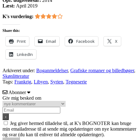
Opr. udgivelsesår:
2014
Læst:
April 2019
K's vurdering:
Share this:
Print
Email
Facebook
X
LinkedIn
Arkiveret under:
Boganmeldelser
,
Grafiske romaner og billedbøger
,
Skønlitteratur
Tags:
Frankrig
,
Libyen
,
Syrien
,
Tegneserie
Abonner
Giv mig besked om
Jeg giver hermed tilladelse til, at K's BOGNOTER kan bruge
min emailadresse til at sende mig opdateringer om nye kommentarer
og svar (du kan til enhver tid afmelde opdateringer).