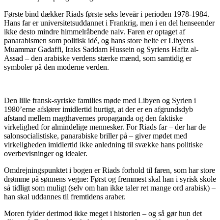
Første bind dækker Riads første seks leveår i perioden 1978-1984.
Hans far er universitetsuddannet i Frankrig, men i en del henseender
ikke desto mindre himmelråbende naiv. Faren er optaget af
panarabismen som politisk idé, og hans store helte er Libyens
Muammar Gadaffi, Iraks Saddam Hussein og Syriens Hafiz al-
Assad – den arabiske verdens stærke mænd, som samtidig er
symboler på den moderne verden.
Den lille fransk-syriske families møde med Libyen og Syrien i
1980’erne afslører imidlertid hurtigt, at der er en afgrundsdyb
afstand mellem magthavernes propaganda og den faktiske
virkelighed for almindelige mennesker. For Riads far – der har de
salonsocialistiske, panarabiske briller på – giver mødet med
virkeligheden imidlertid ikke anledning til svække hans politiske
overbevisninger og idealer.
Omdrejningspunktet i bogen er Riads forhold til faren, som har store
drømme på sønnens vegne: Først og fremmest skal han i syrisk skole
så tidligt som muligt (selv om han ikke taler ret mange ord arabisk) –
han skal uddannes til fremtidens araber.
Moren fylder derimod ikke meget i historien – og så gør hun det