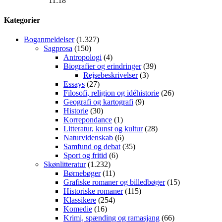
11:18
Kategorier
Boganmeldelser
(1.327)
Sagprosa
(150)
Antropologi
(4)
Biografier og erindringer
(39)
Rejsebeskrivelser
(3)
Essays
(27)
Filosofi, religion og idéhistorie
(26)
Geografi og kartografi
(9)
Historie
(30)
Korrepondance
(1)
Litteratur, kunst og kultur
(28)
Naturvidenskab
(6)
Samfund og debat
(35)
Sport og fritid
(6)
Skønlitteratur
(1.232)
Børnebøger
(11)
Grafiske romaner og billedbøger
(15)
Historiske romaner
(115)
Klassikere
(254)
Komedie
(16)
Krimi, spænding og ramasjang
(66)