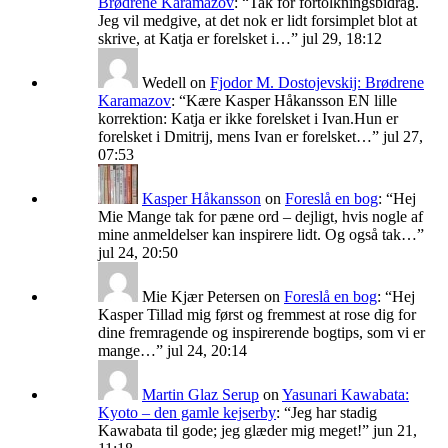
Brødrene Karamazov
: “
Tak for fortolkningsbidrag.
Jeg vil medgive, at det nok er lidt forsimplet blot at
skrive, at Katja er forelsket i…
”
jul 29, 18:12
Wedell
on
Fjodor M. Dostojevskij: Brødrene
Karamazov
: “
Kære Kasper Håkansson EN lille
korrektion: Katja er ikke forelsket i Ivan.Hun er
forelsket i Dmitrij, mens Ivan er forelsket…
”
jul 27,
07:53
Kasper Håkansson
on
Foreslå en bog
: “
Hej
Mie Mange tak for pæne ord – dejligt, hvis nogle af
mine anmeldelser kan inspirere lidt. Og også tak…
”
jul 24, 20:50
Mie Kjær Petersen
on
Foreslå en bog
: “
Hej
Kasper Tillad mig først og fremmest at rose dig for
dine fremragende og inspirerende bogtips, som vi er
mange…
”
jul 24, 20:14
Martin Glaz Serup
on
Yasunari Kawabata:
Kyoto – den gamle kejserby
: “
Jeg har stadig
Kawabata til gode; jeg glæder mig meget!
”
jun 21,