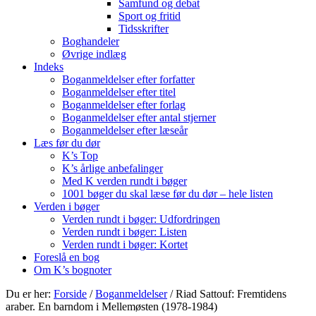
Samfund og debat
Sport og fritid
Tidsskrifter
Boghandeler
Øvrige indlæg
Indeks
Boganmeldelser efter forfatter
Boganmeldelser efter titel
Boganmeldelser efter forlag
Boganmeldelser efter antal stjerner
Boganmeldelser efter læseår
Læs før du dør
K’s Top
K’s årlige anbefalinger
Med K verden rundt i bøger
1001 bøger du skal læse før du dør – hele listen
Verden i bøger
Verden rundt i bøger: Udfordringen
Verden rundt i bøger: Listen
Verden rundt i bøger: Kortet
Foreslå en bog
Om K’s bognoter
Du er her:
Forside
/
Boganmeldelser
/
Riad Sattouf: Fremtidens
araber. En barndom i Mellemøsten (1978-1984)