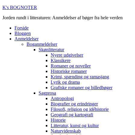
K's BOGNOTER
Jorden rundt i litteraturen: Anmeldelser af bøger fra hele verden
Forside
Bloggen
Anmeldelser
Boganmeldelser
Skønlitteratur
Nyere udgivelser
Klassikere
Romaner og noveller
Historiske romaner
Krimi, spænding og ramasjang
Lyrik og drama
Grafiske romaner og billedbøger
Sagprosa
Antropologi
Biografier og erindringer
Filosofi, religion og idéhistorie
Geografi og kartografi
Historie
Litteratur, kunst og kultur
Naturvidenskab