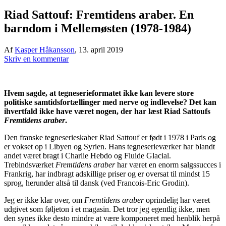
Riad Sattouf: Fremtidens araber. En
barndom i Mellemøsten (1978-1984)
Af
Kasper Håkansson
,
13. april 2019
Skriv en kommentar
Hvem sagde, at tegneserieformatet ikke kan levere store
politiske samtidsfortællinger med nerve og indlevelse? Det kan
ihvertfald ikke have været nogen, der har læst Riad Sattoufs
Fremtidens araber
.
Den franske tegneserieskaber Riad Sattouf er født i 1978 i Paris og
er vokset op i Libyen og Syrien. Hans tegneserieværker har blandt
andet været bragt i Charlie Hebdo og Fluide Glacial.
Trebindsværket
Fremtidens araber
har været en enorm salgssucces i
Frankrig, har indbragt adskillige priser og er oversat til mindst 15
sprog, herunder altså til dansk (ved Francois-Eric Grodin).
Jeg er ikke klar over, om
Fremtidens araber
oprindelig har været
udgivet som føljeton i et magasin. Det tror jeg egentlig ikke, men
den synes ikke desto mindre at være komponeret med henblik herpå