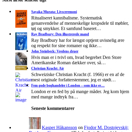
Sayaka Murata: Livsceremoni
Ritualiseret kannibalisme. Systematisk
genanvendelse af menneskelige kropsdele til møbler,
tøj og smykker. Et samfund baseret…
Ray Bradbury: Den illustrerede mand
Ray Bradbury har for længst optjent uvisnelig ære
og respekt for sine romaner og ikke…
John Steinbeck: Vredens druer
Hvis man er i tvivl om, hvad begrebet Den Store
Amerikanske Roman dækker over, så…
Christian Kracht: Air
Schweiziske Christian Kracht (f. 1966) er en af de
mest originale forfatterstemmer, jeg er stødt…
Fem gode boghandeler i London – som ikke er…
London er en fed by på mange måder. Jeg kom hjem
med mange indtryk fra…
Seneste kommentarer
Kasper Håkansson
on
Fjodor M. Dostojevskij: