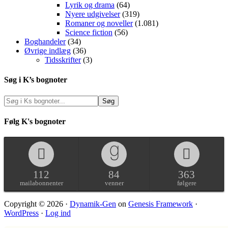
Lyrik og drama
(64)
Nyere udgivelser
(319)
Romaner og noveller
(1.081)
Science fiction
(56)
Boghandeler
(34)
Øvrige indlæg
(36)
Tidsskrifter
(3)
Søg i K’s bognoter
Følg K's bognoter
112
84
363
mailabonnenter
venner
følgere
Copyright © 2026 ·
Dynamik-Gen
on
Genesis Framework
·
WordPress
·
Log ind