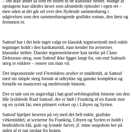
– om ikke andet så som en hilsen til de klassiske striber. Mange af
opslagene kan således læses som afrundede episoder i egen ret –
men uden at det går ud over den flydende sammenhæng i
udgivelsen som den sammenhængende grafiske roman, den først og
fremmest er.
Sattouf har i det hele taget valgt en klassisk tegneseriestil med enkle
tegninger holdt i den karikaturstil, man kender fra avisernes
klassiske striber. Danske tegneserielæsere kan tænke på Claus
Deleurans streg, som Sattouf ikke ligger langt fra, om end Sattoufs
streg er enklere – renere om man vil.
Det imponerende ved
Fremtidens araber
er imidlertid, at Sattouf
med sin simple streg formår at udtrykke sig ganske komplekst og
fortælle en nuanceret og medrivende historie.
Der er tale om en angiveligt i høj grad selvbiografisk historie om den
lille lyshårede Riad Sattouf, der er født i Frankrig af en fransk mor
og en syrisk far, men primært vokser op i Libyen og Syrien.
Sattouf hjælper læseren på vej med det helt enkle, grafiske
virkemiddel, at scenerne fra Frankrig, Libyen og Syrien er holdt i
henholdsvis blå, gule og lysrøde farver, jf. mine snapshots her på
siden af et par opslag fra bogen.