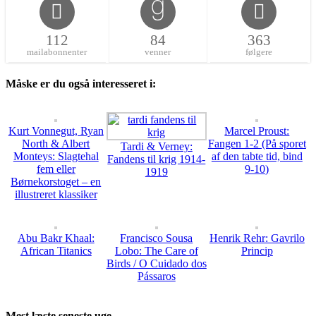
112
84
363
mailabonnenter
venner
følgere
Måske er du også interesseret i:
Kurt Vonnegut, Ryan
Marcel Proust:
North & Albert
Fangen 1-2 (På sporet
Tardi & Verney:
Monteys: Slagtehal
af den tabte tid, bind
Fandens til krig 1914-
fem eller
9-10)
1919
Børnekorstoget – en
illustreret klassiker
Abu Bakr Khaal:
Francisco Sousa
Henrik Rehr: Gavrilo
African Titanics
Lobo: The Care of
Princip
Birds / O Cuidado dos
Pássaros
Mest læste seneste uge