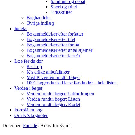
Samfund og debat
Sport og fritid
Tidsskrifter
Boghandeler
Øvrige indlæg
Indeks
Boganmeldelser efter forfatter
Boganmeldelser efter titel
Boganmeldelser efter forlag
Boganmeldelser efter antal stjerner
Boganmeldelser efter læseår
Læs før du dør
K’s Top
K’s årlige anbefalinger
Med K verden rundt i bøger
1001 bøger du skal læse før du dør – hele listen
Verden i bøger
Verden rundt i bøger: Udfordringen
Verden rundt i bøger: Listen
Verden rundt i bøger: Kortet
Foreslå en bog
Om K’s bognoter
Du er her:
Forside
/
Arkiv for Syrien