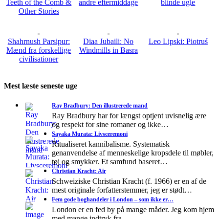
Teeth of the Comb &
andre eftermiddage
blinde ugle
Other Stories
Shahrnush Parsipur:
Diaa Jubaili: No
Leo Lipski: Piotruś
Mænd fra forskellige
Windmills in Basra
civilisationer
Mest læste seneste uge
Ray Bradbury: Den illustrerede mand
Ray Bradbury har for længst optjent uvisnelig ære
og respekt for sine romaner og ikke…
Sayaka Murata: Livsceremoni
Ritualiseret kannibalisme. Systematisk
genanvendelse af menneskelige kropsdele til møbler,
tøj og smykker. Et samfund baseret…
Christian Kracht: Air
Schweiziske Christian Kracht (f. 1966) er en af de
mest originale forfatterstemmer, jeg er stødt…
Fem gode boghandeler i London – som ikke er…
London er en fed by på mange måder. Jeg kom hjem
med mange indtryk fra…