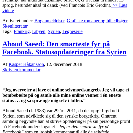
sprog, herunder altså til dansk (ved Francois-Eric Grodin).
>> Læs
videre
Arkiveret under:
Boganmeldelser
,
Grafiske romaner og billedbøger
,
Skønlitteratur
Tags:
Frankrig
,
Libyen
,
Syrien
,
Tegneserie
Aboud Saeed: Den smarteste fyr på
Facebook. Statusopdateringer fra Syrien
Af
Kasper Håkansson
,
12. december 2018
Skriv en kommentar
“Jeg overvejer at lave et online selvmordsangreb. Jeg vil tage et
bombebælte på og samle alle mine online venner i én eneste
status … og så sprænge mig selv i luften.”
Aboud Saeed (f. 1983) var 29 år i 2011, da det oprør brød ud i
Syrien, som udviklede sig til den syriske borgerkrig. Omtrent
samtidig begyndte han at skrive opdateringer på sin personlige profil
på Facebook under sloganet
“Jeg er den smarteste fyr på
Facebook”
som en ironisk kommentar til alle de selvfede