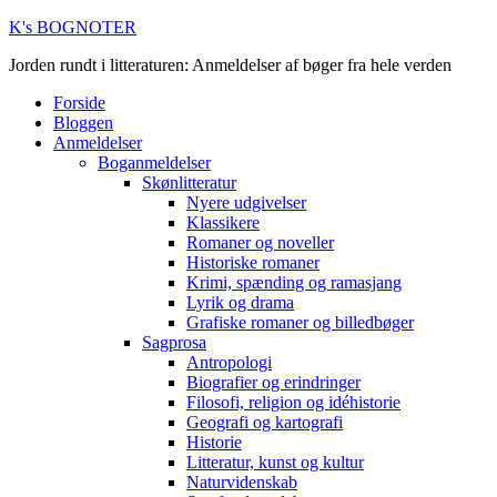
K's BOGNOTER
Jorden rundt i litteraturen: Anmeldelser af bøger fra hele verden
Forside
Bloggen
Anmeldelser
Boganmeldelser
Skønlitteratur
Nyere udgivelser
Klassikere
Romaner og noveller
Historiske romaner
Krimi, spænding og ramasjang
Lyrik og drama
Grafiske romaner og billedbøger
Sagprosa
Antropologi
Biografier og erindringer
Filosofi, religion og idéhistorie
Geografi og kartografi
Historie
Litteratur, kunst og kultur
Naturvidenskab