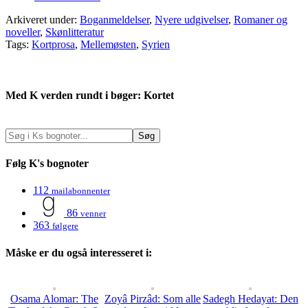
Arkiveret under:
Boganmeldelser
,
Nyere udgivelser
,
Romaner og
noveller
,
Skønlitteratur
Tags:
Kortprosa
,
Mellemøsten
,
Syrien
Med K verden rundt i bøger: Kortet
Følg K's bognoter
112
mailabonnenter
86
venner
363
følgere
Måske er du også interesseret i:
Osama Alomar: The
Zoyâ Pirzâd: Som alle
Sadegh Hedayat: Den