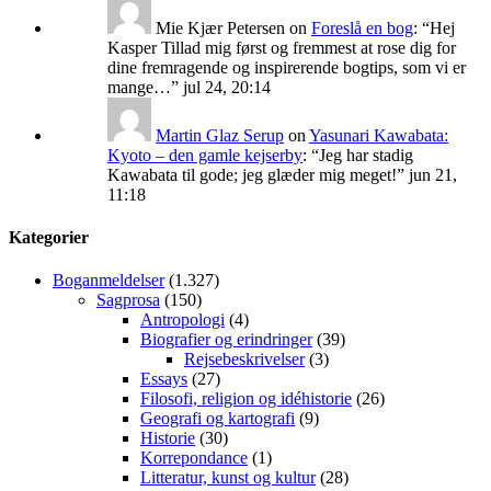
Mie Kjær Petersen
on
Foreslå en bog
: “
Hej
Kasper Tillad mig først og fremmest at rose dig for
dine fremragende og inspirerende bogtips, som vi er
mange…
”
jul 24, 20:14
Martin Glaz Serup
on
Yasunari Kawabata:
Kyoto – den gamle kejserby
: “
Jeg har stadig
Kawabata til gode; jeg glæder mig meget!
”
jun 21,
11:18
Kategorier
Boganmeldelser
(1.327)
Sagprosa
(150)
Antropologi
(4)
Biografier og erindringer
(39)
Rejsebeskrivelser
(3)
Essays
(27)
Filosofi, religion og idéhistorie
(26)
Geografi og kartografi
(9)
Historie
(30)
Korrepondance
(1)
Litteratur, kunst og kultur
(28)