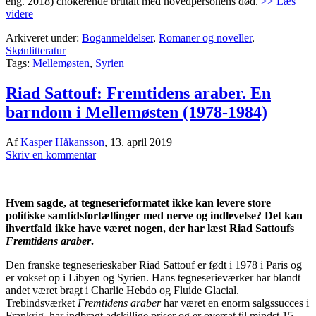
eng. 2018) chokerende brutalt med hovedpersonens død.
>> Læs
videre
Arkiveret under:
Boganmeldelser
,
Romaner og noveller
,
Skønlitteratur
Tags:
Mellemøsten
,
Syrien
Riad Sattouf: Fremtidens araber. En
barndom i Mellemøsten (1978-1984)
Af
Kasper Håkansson
,
13. april 2019
Skriv en kommentar
Hvem sagde, at tegneserieformatet ikke kan levere store
politiske samtidsfortællinger med nerve og indlevelse? Det kan
ihvertfald ikke have været nogen, der har læst Riad Sattoufs
Fremtidens araber
.
Den franske tegneserieskaber Riad Sattouf er født i 1978 i Paris og
er vokset op i Libyen og Syrien. Hans tegneserieværker har blandt
andet været bragt i Charlie Hebdo og Fluide Glacial.
Trebindsværket
Fremtidens araber
har været en enorm salgssucces i
Frankrig, har indbragt adskillige priser og er oversat til mindst 15