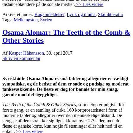
distanceblændere på de sociale medier.
>> Læs videre
Arkiveret under:
Boganmeldelser
,
Lyrik og drama
,
Skønlitteratur
Tags:
Mellemøsten
,
Syrien
Osama Alomar: The Teeth of the Comb &
Other Stories
Af
Kasper Håkansson
,
30. april 2017
Skriv en kommentar
Syriskfødte Osama Alomars små fabler og allegorier er vældigt
sympatiske, og de bedste af dem er søde og pudsige og moderat
tankevækkende. De fleste er dog for banale for min smag,
gående mod det ligegyldige.
The Teeth of the Comb & Other Stories
, som netop er udgivet for
første gang, er en samling af cirka 160 kortprosatekster i form af
moderne fabler og allegorier over den menneskelige tilstand. De
længste af dem strækker sig lige akkurat over 2-3 sider, men de
fleste er ganske korte, kun nogle få sætninger eller helt ned til en
enkelt.
>> Læs videre