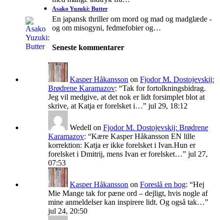
Asako Yuzuki: Butter
En japansk thriller om mord og mad og madglæde -
og om misogyni, fedmefobier og…
Seneste kommentarer
Kasper Håkansson
on
Fjodor M. Dostojevskij:
Brødrene Karamazov
: “
Tak for fortolkningsbidrag.
Jeg vil medgive, at det nok er lidt forsimplet blot at
skrive, at Katja er forelsket i…
”
jul 29, 18:12
Wedell
on
Fjodor M. Dostojevskij: Brødrene
Karamazov
: “
Kære Kasper Håkansson EN lille
korrektion: Katja er ikke forelsket i Ivan.Hun er
forelsket i Dmitrij, mens Ivan er forelsket…
”
jul 27,
07:53
Kasper Håkansson
on
Foreslå en bog
: “
Hej
Mie Mange tak for pæne ord – dejligt, hvis nogle af
mine anmeldelser kan inspirere lidt. Og også tak…
”
jul 24, 20:50