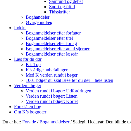
Samfund og debat
Sport og fritid
Tidsskrifter
Boghandeler
Øvrige indlæg
Indeks
Boganmeldelser efter forfatter
Boganmeldelser efter titel
Boganmeldelser efter forlag
Boganmeldelser efter antal stjerner
Boganmeldelser efter læseår
Læs før du dør
K’s Top
K’s årlige anbefalinger
Med K verden rundt i bøger
1001 bøger du skal læse før du dør – hele listen
Verden i bøger
Verden rundt i bøger: Udfordringen
Verden rundt i bøger: Listen
Verden rundt i bøger: Kortet
Foreslå en bog
Om K’s bognoter
Du er her:
Forside
/
Boganmeldelser
/
Sadegh Hedayat: Den blinde ug