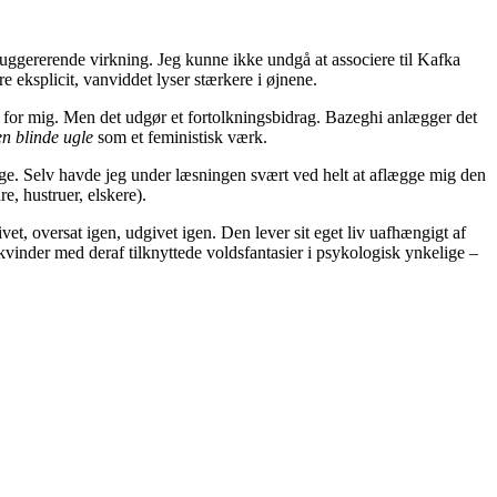
ggererende virkning. Jeg kunne ikke undgå at associere til Kafka
e eksplicit, vanviddet lyser stærkere i øjnene.
t for mig. Men det udgør et fortolkningsbidrag. Bazeghi anlægger det
n blinde ugle
som et feministisk værk.
sige. Selv havde jeg under læsningen svært ved helt at aflægge mig den
, hustruer, elskere).
et, oversat igen, udgivet igen. Den lever sit eget liv uafhængigt af
kvinder med deraf tilknyttede voldsfantasier i psykologisk ynkelige –