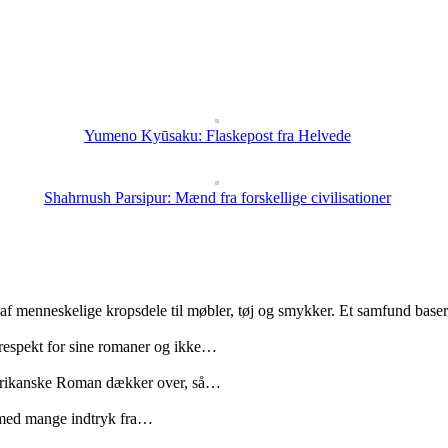
Yumeno Kyūsaku: Flaskepost fra Helvede
Shahrnush Parsipur: Mænd fra forskellige civilisationer
 af menneskelige kropsdele til møbler, tøj og smykker. Et samfund bas
 respekt for sine romaner og ikke…
merikanske Roman dækker over, så…
med mange indtryk fra…