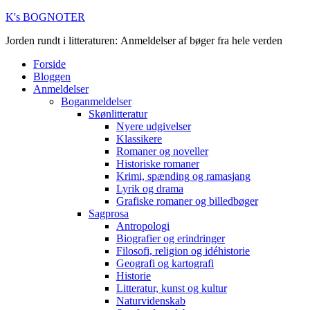
K's BOGNOTER
Jorden rundt i litteraturen: Anmeldelser af bøger fra hele verden
Forside
Bloggen
Anmeldelser
Boganmeldelser
Skønlitteratur
Nyere udgivelser
Klassikere
Romaner og noveller
Historiske romaner
Krimi, spænding og ramasjang
Lyrik og drama
Grafiske romaner og billedbøger
Sagprosa
Antropologi
Biografier og erindringer
Filosofi, religion og idéhistorie
Geografi og kartografi
Historie
Litteratur, kunst og kultur
Naturvidenskab