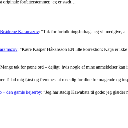
t originale forfatterstemmer, jeg er stødt…
: Brødrene Karamazov
: “
Tak for fortolkningsbidrag. Jeg vil medgive, at d
Karamazov
: “
Kære Kasper Håkansson EN lille korrektion: Katja er ikke f
Mange tak for pæne ord – dejligt, hvis nogle af mine anmeldelser kan i
er Tillad mig først og fremmest at rose dig for dine fremragende og i
 – den gamle kejserby
: “
Jeg har stadig Kawabata til gode; jeg glæder