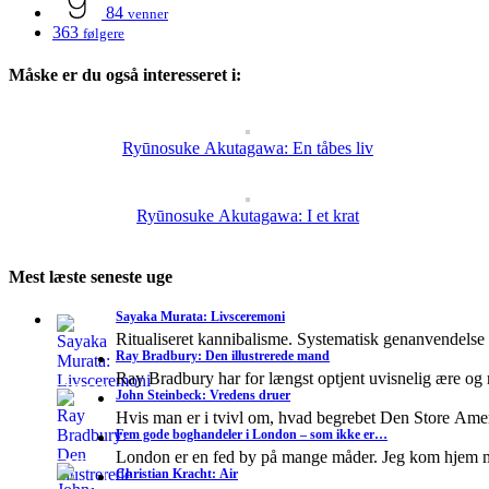
84
venner
363
følgere
Måske er du også interesseret i:
Ryūnosuke Akutagawa: En tåbes liv
Ryūnosuke Akutagawa: I et krat
Mest læste seneste uge
Sayaka Murata: Livsceremoni
Ritualiseret kannibalisme. Systematisk genanvendelse
Ray Bradbury: Den illustrerede mand
Ray Bradbury har for længst optjent uvisnelig ære og
John Steinbeck: Vredens druer
Hvis man er i tvivl om, hvad begrebet Den Store A
Fem gode boghandeler i London – som ikke er…
London er en fed by på mange måder. Jeg kom hjem 
Christian Kracht: Air