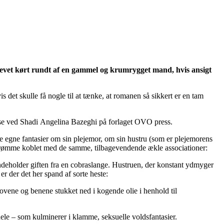
var blevet kørt rundt af en gammel og krumrygget mand, hvis ansigt
s det skulle få nogle til at tænke, at romanen så sikkert er en tam
else ved Shadi Angelina Bazeghi på forlaget OVO press.
ne egne fantasier om sin plejemor, om sin hustru (som er plejemorens
ans drømme koblet med de samme, tilbagevendende ækle associationer:
ndeholder giften fra en cobraslange. Hustruen, der konstant ydmyger
r der det her spand af sorte heste:
hovene og benene stukket ned i kogende olie i henhold til
hele – som kulminerer i klamme, seksuelle voldsfantasier.