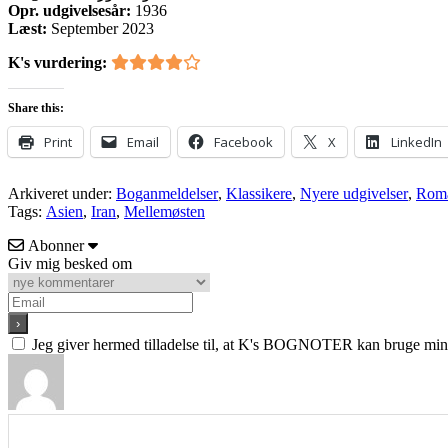
Opr. udgivelsesår:
1936
Læst:
September 2023
K's vurdering:
Share this:
Print
Email
Facebook
X
LinkedIn
Arkiveret under:
Boganmeldelser
,
Klassikere
,
Nyere udgivelser
,
Roma
Tags:
Asien
,
Iran
,
Mellemøsten
Abonner
Giv mig besked om
Jeg giver hermed tilladelse til, at K's BOGNOTER kan bruge min e