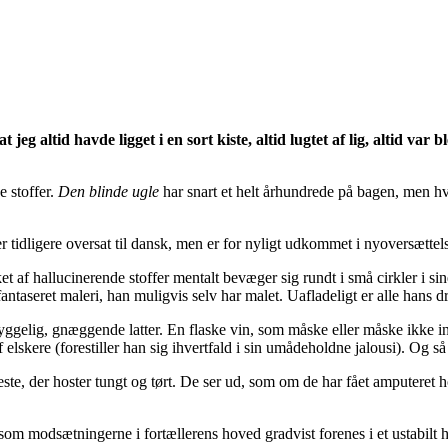
at jeg altid havde ligget i en sort kiste, altid lugtet af lig, altid 
e stoffer.
Den blinde ugle
har snart et helt århundrede på bagen, men hvi
 tidligere oversat til dansk, men er for nyligt udkommet i nyoversætt
 af hallucinerende stoffer mentalt bevæger sig rundt i små cirkler i si
et fantaseret maleri, han muligvis selv har malet. Uafladeligt er alle h
ggelig, gnæggende latter. En flaske vin, som måske eller måske ikke i
skere (forestiller han sig ihvertfald i sin umådeholdne jalousi). Og så e
ste, der hoster tungt og tørt. De ser ud, som om de har fået amputeret 
som modsætningerne i fortællerens hoved gradvist forenes i et ustabilt 