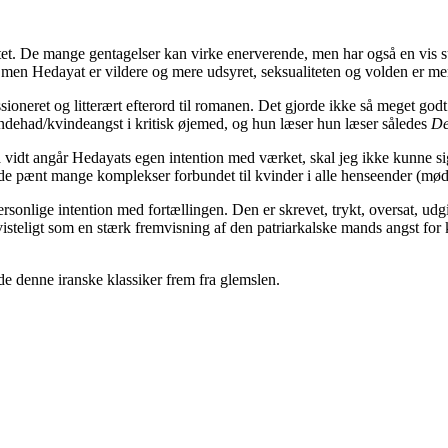
. De mange gentagelser kan virke enerverende, men har også en vis su
, men Hedayat er vildere og mere udsyret, seksualiteten og volden er mer
ioneret og litterært efterord til romanen. Det gjorde ikke så meget god
indehad/kvindeangst i kritisk øjemed, og hun læser hun læser således
De
så vidt angår Hedayats egen intention med værket, skal jeg ikke kunne 
vde pænt mange komplekser forbundet til kvinder i alle henseender (mødre
sonlige intention med fortællingen. Den er skrevet, trykt, oversat, udgiv
visteligt som en stærk fremvisning af den patriarkalske mands angst for 
de denne iranske klassiker frem fra glemslen.