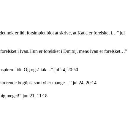
et nok er lidt forsimplet blot at skrive, at Katja er forelsket i…
”
jul
orelsket i Ivan.Hun er forelsket i Dmitrij, mens Ivan er forelsket…
”
nspirere lidt. Og også tak…
”
jul 24, 20:50
nspirerende bogtips, som vi er mange…
”
jul 24, 20:14
 mig meget!
”
jun 21, 11:18