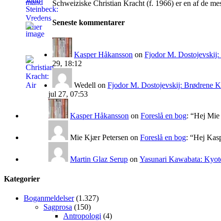
Schweiziske Christian Kracht (f. 1966) er en af de mes
Seneste kommentarer
Kasper Håkansson
on
Fjodor M. Dostojevskij
29, 18:12
Wedell
on
Fjodor M. Dostojevskij: Brødrene 
jul 27, 07:53
Kasper Håkansson
on
Foreslå en bog
: “
Hej Mie 
Mie Kjær Petersen
on
Foreslå en bog
: “
Hej Kasp
Martin Glaz Serup
on
Yasunari Kawabata: Kyoto
Kategorier
Boganmeldelser
(1.327)
Sagprosa
(150)
Antropologi
(4)