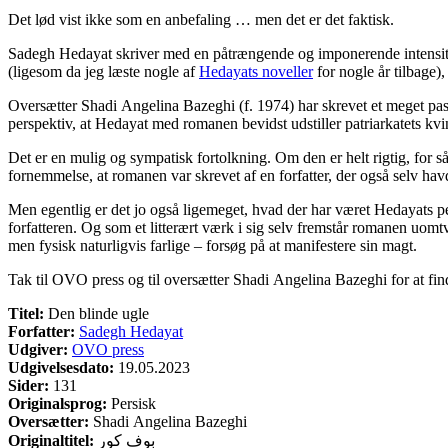
Det lød vist ikke som en anbefaling … men det er det faktisk.
Sadegh Hedayat skriver med en påtrængende og imponerende intensitet
(ligesom da jeg læste nogle af
Hedayats noveller
for nogle år tilbage)
Oversætter Shadi Angelina Bazeghi (f. 1974) har skrevet et meget pass
perspektiv, at Hedayat med romanen bevidst udstiller patriarkatets kv
Det er en mulig og sympatisk fortolkning. Om den er helt rigtig, for 
fornemmelse, at romanen var skrevet af en forfatter, der også selv ha
Men egentlig er det jo også ligemeget, hvad der har været Hedayats per
forfatteren. Og som et litterært værk i sig selv fremstår romanen uomt
men fysisk naturligvis farlige – forsøg på at manifestere sin magt.
Tak til OVO press og til oversætter Shadi Angelina Bazeghi for at fin
Titel:
Den blinde ugle
Forfatter:
Sadegh Hedayat
Udgiver:
OVO press
Udgivelsesdato:
19.05.2023
Sider:
131
Originalsprog:
Persisk
Oversætter:
Shadi Angelina Bazeghi
Originaltitel:
بوف کور