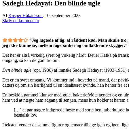
Sadegh Hedayat: Den blinde ugle
Af
Kasper Håkansson
,
10. september 2023
Skriv en kommentar
“Jeg lugtede af lig, af råddent kød. Man skulle tro, 
jeg ikke kunne se, mellem tågebanker og omflakkende skygger.”
Det her er altså virkelig syret og virkelig hårdt. Det er Kafka på iransk
omgang, så kan de godt tro om.
Den blinde ugle
(opr. 1936) af iranske Sadegh Hedayat (1903-1951) er
Det er en syret omgang. Vi kommer ind i hovedet på mand, der påvirket
datter) og om sin kærlighed til en idealiseret kvinde, han henter fra 
En beskidt, gammel klunser med gule, bakteriefyldte tænder og en uhy
ham ved at nægte ham adgang til sengen, mens hun holder et harem af el
[…] et par magre indtørrede heste med sorte ben; tuberkuløse he
bestialsk lov.
I teksten vender de samme figurer og temaer tilbage igen og igen, lige