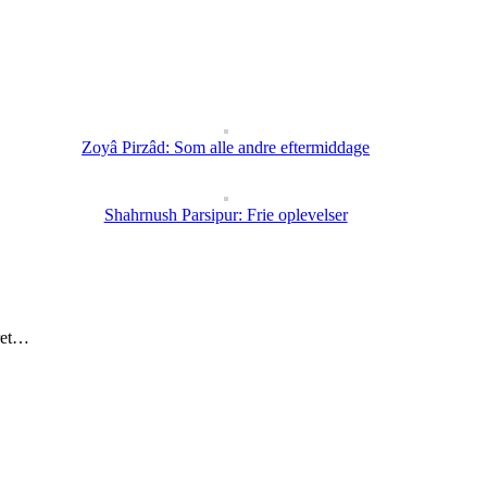
Zoyâ Pirzâd: Som alle andre eftermiddage
Shahrnush Parsipur: Frie oplevelser
eret…